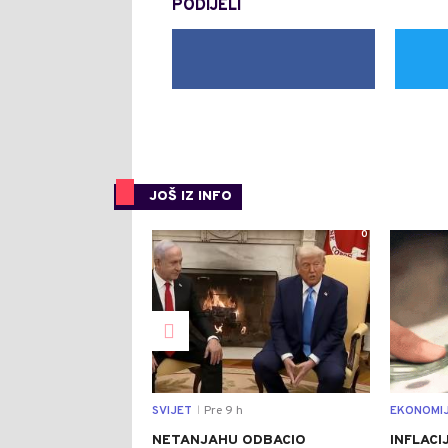
PODIJELI
JOŠ IZ INFO
0
SVIJET
Pre 9 h
EKONOMI
|
NETANJAHU ODBACIO
INFLACI