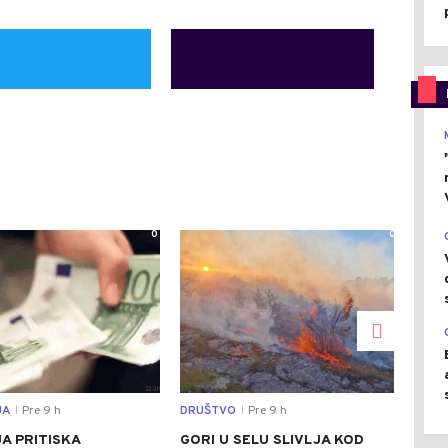
0
0
JA
Pre 9 h
DRUŠTVO
Pre 9 h
SVIJ
|
|
JA PRITISKA
GORI U SELU SLIVLJA KOD
TAJ