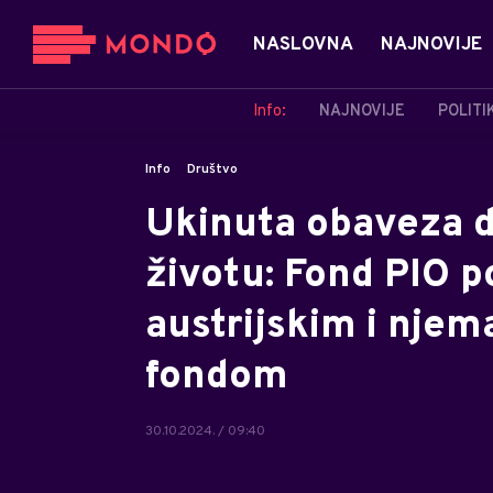
NASLOVNA
NAJNOVIJE
Info:
NAJNOVIJE
POLITI
Info
Društvo
Ukinuta obaveza d
životu: Fond PIO 
austrijskim i nje
fondom
30.10.2024. / 09:40