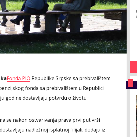
ika
Fonda PIO
Republike Srpske sa prebivalištem
g penzijskog fonda sa prebivalištem u Republici
ju godine dostavljaju potvrdu o životu.
a se nakon ostvarivanja prava prvi put vrši
ostavljaju nadležnoj isplatnoj filijali, dodaju iz