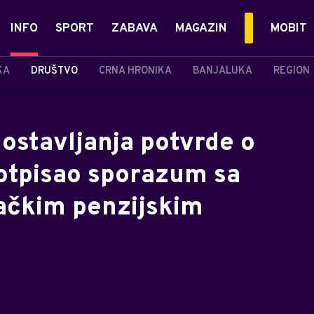
INFO
SPORT
ZABAVA
MAGAZIN
MOBIT
KA
DRUŠTVO
CRNA HRONIKA
BANJALUKA
REGION
ostavljanja potvrde o
potpisao sporazum sa
mačkim penzijskim