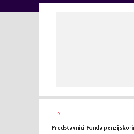
Željko
AUTOR
0
Svitlica
Predstavnici Fonda penzijsko-i