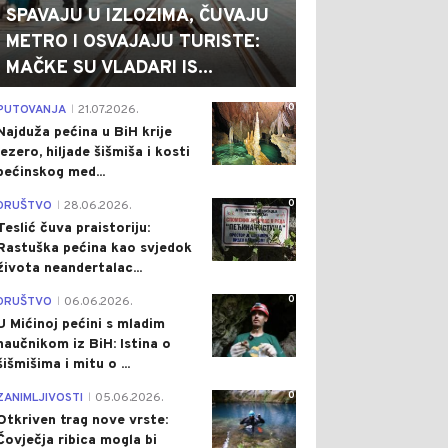
SPAVAJU U IZLOZIMA, ČUVAJU
METRO I OSVAJAJU TURISTE:
MAČKE SU VLADARI IS...
0
PUTOVANJA
21.07.2026.
|
Najduža pećina u BiH krije
jezero, hiljade šišmiša i kosti
pećinskog med...
0
DRUŠTVO
28.06.2026.
|
Teslić čuva praistoriju:
Rastuška pećina kao svjedok
života neandertalac...
0
DRUŠTVO
06.06.2026.
|
U Mićinoj pećini s mladim
naučnikom iz BiH: Istina o
šišmišima i mitu o ...
0
ZANIMLJIVOSTI
05.06.2026.
|
Otkriven trag nove vrste:
Čovječja ribica mogla bi