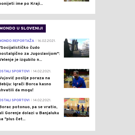
ponijeti ime po Kraji...
MONDO U SLOVENIJI
4
MONDO REPORTAŽA
16.02.2021.
|
"Socijalističko čudo
nostalgično za Jugoslavijom":
Velenje je izgubilo n...
1
0
0
OSTALI SPORTOVI
14.02.2021.
|
Vujović poslije poraza na
debiju: Igrači Borca kasno
shvatili da mogu!
3
OSTALI SPORTOVI
14.02.2021.
|
Borac potonuo, pa se vratio,
ali Gorenje dolazi u Banjaluku
sa "plus čet...
ET
Pre 11 h
SVIJET
Pre 11 h
|
|
FUN “DELFIN”
SNIMAK MODŽTABE