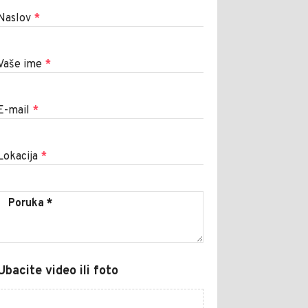
Naslov
*
Vaše ime
*
E-mail
*
Lokacija
*
Ubacite video ili foto