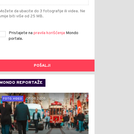
Možete da ubacite do 3 fotografije ili videa. Ne
smije biti više od 25 MB.
Pristajete na
pravila korišćenja
Mondo
portala.
POŠALJI
MONDO REPORTAŽE
0
08.08.2026.
FOTO, VIDEO