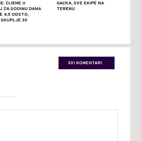
: CIJENE U
GACKA, SVE EKIPE NA
POG
J ZA GODINU DANA
TERENU
MIL
 4,5 ODSTO,
EVA
 SKUPLJE 30
1.5
SVI KOMENTARI