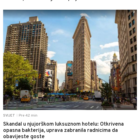
0
Pre 42 min
SVIJET
|
Skandal u njujorškom luksuznom hotelu: Otkrivena
opasna bakterija, uprava zabranila radnicima da
obavijeste goste