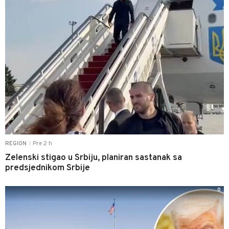
Pre 2 h
REGION
|
Zelenski stigao u Srbiju, planiran sastanak sa
predsjednikom Srbije
0