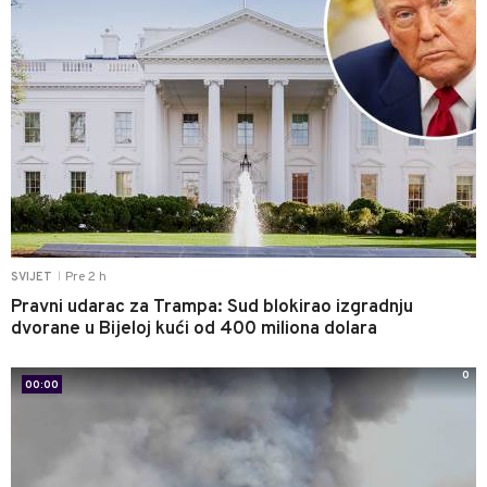
Pre 2 h
SVIJET
|
Pravni udarac za Trampa: Sud blokirao izgradnju
dvorane u Bijeloj kući od 400 miliona dolara
0
00:00