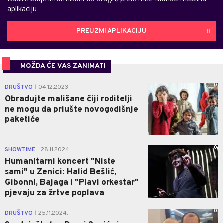
aplikaciju
PREUZMI APLIKACIJU
MOŽDA ĆE VAS ZANIMATI
0
DRUŠTVO
04.12.2023.
|
Obradujte mališane čiji roditelji
ne mogu da priušte novogodišnje
paketiće
0
SHOWTIME
28.11.2024.
|
Humanitarni koncert "Niste
sami" u Zenici: Halid Bešlić,
Gibonni, Bajaga i "Plavi orkestar"
pjevaju za žrtve poplava
0
DRUŠTVO
25.11.2024.
|