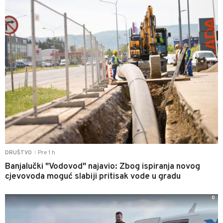
Pre 1 h
DRUŠTVO
|
Banjalučki "Vodovod" najavio: Zbog ispiranja novog
cjevovoda moguć slabiji pritisak vode u gradu
0