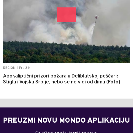
Pre 3 h
REGION
|
Apokaliptični prizori požara u Deliblatskoj peščari:
Stigla i Vojska Srbije, nebo se ne vidi od dima (Foto)
PREUZMI NOVU MONDO APLIKACIJU