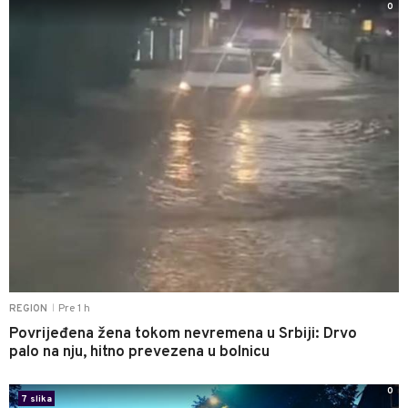
0
Pre 1 h
REGION
|
Povrijeđena žena tokom nevremena u Srbiji: Drvo
palo na nju, hitno prevezena u bolnicu
0
7 slika