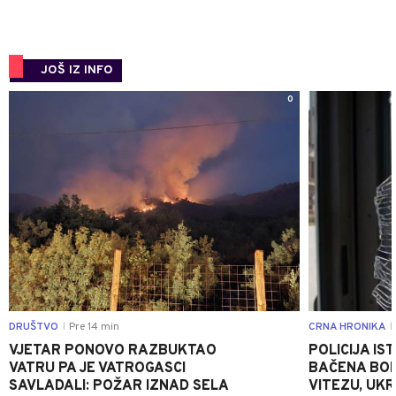
JOŠ IZ INFO
0
DRUŠTVO
Pre 14 min
CRNA HRONIKA
|
|
VJETAR PONOVO RAZBUKTAO
POLICIJA I
VATRU PA JE VATROGASCI
BAČENA BOM
SAVLADALI: POŽAR IZNAD SELA
VITEZU, UKR