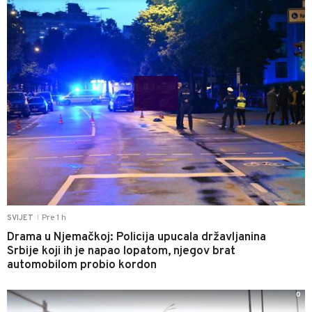
Pre 1 h
SVIJET
|
Drama u Njemačkoj: Policija upucala državljanina
Srbije koji ih je napao lopatom, njegov brat
automobilom probio kordon
0