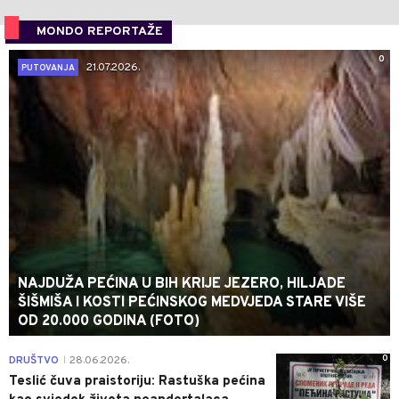
MONDO REPORTAŽE
0
21.07.2026.
PUTOVANJA
NAJDUŽA PEĆINA U BIH KRIJE JEZERO, HILJADE
ŠIŠMIŠA I KOSTI PEĆINSKOG MEDVJEDA STARE VIŠE
OD 20.000 GODINA (FOTO)
0
DRUŠTVO
28.06.2026.
|
Teslić čuva praistoriju: Rastuška pećina