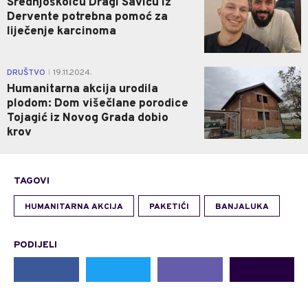
Srednjoškolcu Dragi Saviću iz
Dervente potrebna pomoć za
liječenje karcinoma
0
DRUŠTVO
19.11.2024.
|
Humanitarna akcija urodila
plodom: Dom višečlane porodice
Tojagić iz Novog Grada dobio
krov
TAGOVI
HUMANITARNA AKCIJA
PAKETIĆI
BANJALUKA
PODIJELI