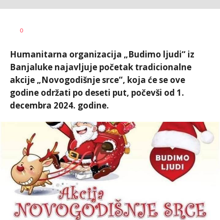
Nikolina
AUTOR
0
Damjanić
Humanitarna organizacija „Budimo ljudi“ iz
Banjaluke najavljuje početak tradicionalne
akcije „Novogodišnje srce“, koja će se ove
godine održati po deseti put, počevši od 1.
decembra 2024. godine.