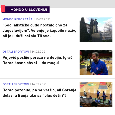
MONDO U SLOVENIJI
4
MONDO REPORTAŽA
16.02.2021.
|
"Socijalističko čudo nostalgično za
Jugoslavijom": Velenje je izgubilo naziv,
ali je u duši ostalo Titovo!
1
OSTALI SPORTOVI
14.02.2021.
|
Vujović poslije poraza na debiju: Igrači
Borca kasno shvatili da mogu!
3
OSTALI SPORTOVI
14.02.2021.
|
Borac potonuo, pa se vratio, ali Gorenje
dolazi u Banjaluku sa "plus četiri"!