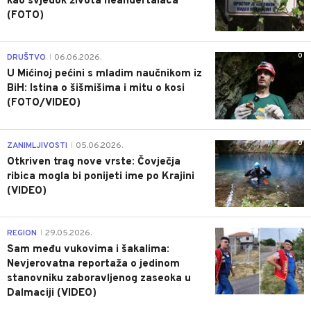
kao svjedok života neandertalaca
(FOTO)
0
DRUŠTVO
06.06.2026.
|
U Mićinoj pećini s mladim naučnikom iz
BiH: Istina o šišmišima i mitu o kosi
(FOTO/VIDEO)
0
ZANIMLJIVOSTI
05.06.2026.
|
Otkriven trag nove vrste: Čovječja
ribica mogla bi ponijeti ime po Krajini
(VIDEO)
0
REGION
29.05.2026.
|
Sam među vukovima i šakalima:
Nevjerovatna reportaža o jedinom
stanovniku zaboravljenog zaseoka u
Dalmaciji (VIDEO)