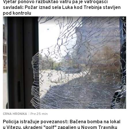
Vjetar ponovo razbuktao vatru pa je vatrogasci
savladali: Požar iznad sela Luka kod Trebinja stavljen
pod kontrolu
0
Pre 25 min
CRNA HRONIKA
|
Policija istražuje povezanost: Bačena bomba na lokal
u Vitezu, ukradeni "golf" zapaljen u Novom Travniku