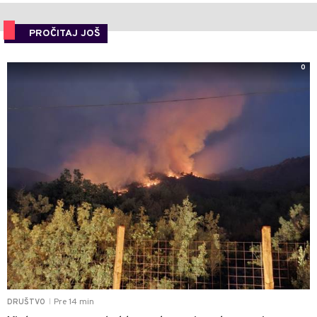
PROČITAJ JOŠ
0
Pre 14 min
DRUŠTVO
|