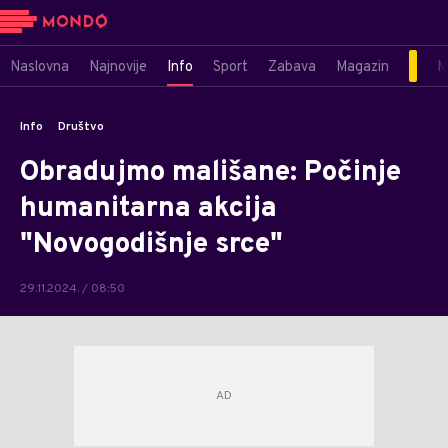
Naslovna
Najnovije
Info
Sport
Zabava
Magazin
M
Info
Društvo
Obradujmo mališane: Počinje
humanitarna akcija
"Novogodišnje srce"
29.11.2024. / 08:50