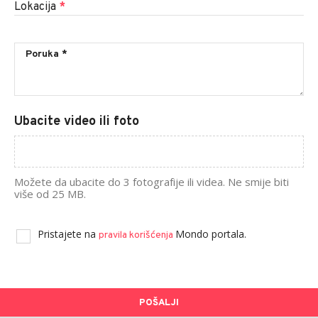
Lokacija
*
Ubacite video ili foto
Možete da ubacite do 3 fotografije ili videa. Ne smije biti
više od 25 MB.
Pristajete na
Mondo portala.
pravila korišćenja
POŠALJI