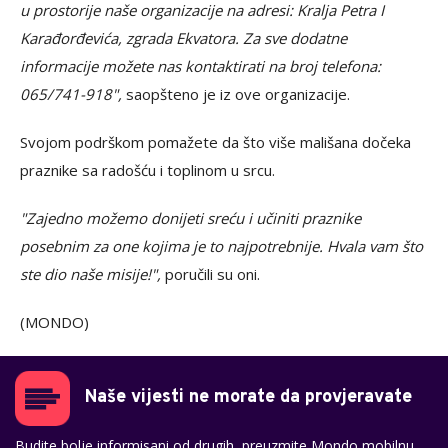
u prostorije naše organizacije na adresi: Kralja Petra I
Karađorđevića, zgrada Ekvatora. Za sve dodatne
informacije možete nas kontaktirati na broj telefona:
065/741-918",
saopšteno je iz ove organizacije.
Svojom podrškom pomažete da što više mališana dočeka
praznike sa radošću i toplinom u srcu.
"Zajedno možemo donijeti sreću i učiniti praznike
posebnim za one kojima je to najpotrebnije. Hvala vam što
ste dio naše misije!",
poručili su oni.
(MONDO)
Naše vijesti ne morate da provjeravate
Budite bolje informisani od drugih, preuzmite Mondo mobilnu