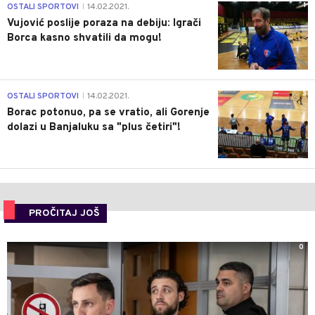
1
OSTALI SPORTOVI
14.02.2021.
|
Vujović poslije poraza na debiju: Igrači
Borca kasno shvatili da mogu!
3
OSTALI SPORTOVI
14.02.2021.
|
Borac potonuo, pa se vratio, ali Gorenje
dolazi u Banjaluku sa "plus četiri"!
PROČITAJ JOŠ
0