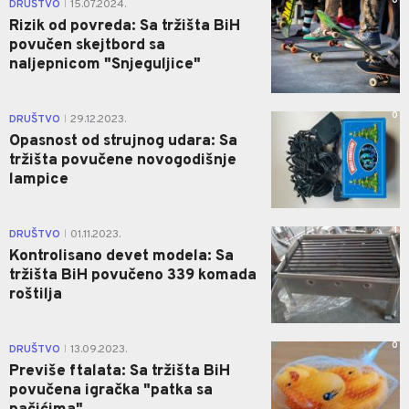
0
DRUŠTVO
15.07.2024.
|
Rizik od povreda: Sa tržišta BiH
povučen skejtbord sa
naljepnicom "Snjeguljice"
0
DRUŠTVO
29.12.2023.
|
Opasnost od strujnog udara: Sa
tržišta povučene novogodišnje
lampice
1
DRUŠTVO
01.11.2023.
|
Kontrolisano devet modela: Sa
tržišta BiH povučeno 339 komada
roštilja
0
DRUŠTVO
13.09.2023.
|
Previše ftalata: Sa tržišta BiH
povučena igračka "patka sa