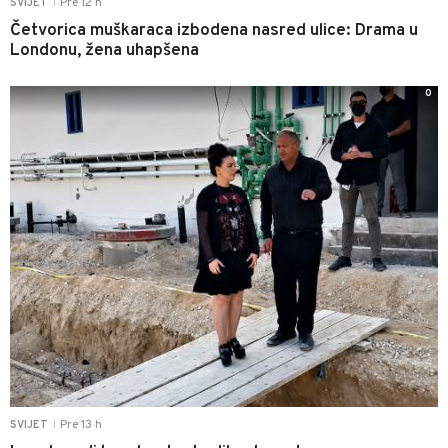
Pre 12 h
SVIJET
|
Četvorica muškaraca izbodena nasred ulice: Drama u
Londonu, žena uhapšena
0
Pre 13 h
SVIJET
|