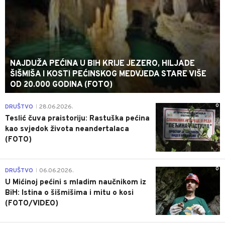
NAJDUŽA PEĆINA U BIH KRIJE JEZERO, HILJADE
ŠIŠMIŠA I KOSTI PEĆINSKOG MEDVJEDA STARE VIŠE
OD 20.000 GODINA (FOTO)
0
DRUŠTVO
28.06.2026.
|
Teslić čuva praistoriju: Rastuška pećina
kao svjedok života neandertalaca
(FOTO)
0
DRUŠTVO
06.06.2026.
|
U Mićinoj pećini s mladim naučnikom iz
BiH: Istina o šišmišima i mitu o kosi
(FOTO/VIDEO)