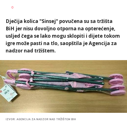
Dušan
AUTOR
0
Volaš
Dječija kolica "Sinsej" povučena su sa tržišta
BiH jer nisu dovoljno otporna na opterećenje,
usljed čega se lako mogu sklopiti i dijete tokom
igre može pasti na tlo, saopštila je Agencija za
nadzor nad tržištem.
IZVOR: AGENCIJA ZA NADZOR NAD TRŽIŠTEM BIH