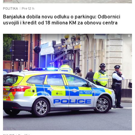
Pre 12 h
POLITIKA
|
Banjaluka dobila novu odluku o parkingu: Odbornici
usvojili i kredit od 18 miliona KM za obnovu centra
0