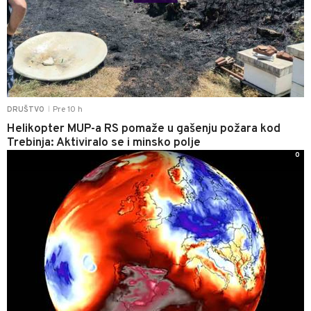
Pre 10 h
DRUŠTVO
|
Helikopter MUP-a RS pomaže u gašenju požara kod
Trebinja: Aktiviralo se i minsko polje
0