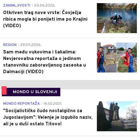
0
ZANIMLJIVOSTI
05.06.2026.
|
Otkriven trag nove vrste: Čovječja
ribica mogla bi ponijeti ime po Krajini
(VIDEO)
0
REGION
29.05.2026.
|
Sam među vukovima i šakalima:
Nevjerovatna reportaža o jedinom
stanovniku zaboravljenog zaseoka u
Dalmaciji (VIDEO)
MONDO U SLOVENIJI
4
MONDO REPORTAŽA
16.02.2021.
|
"Socijalističko čudo nostalgično za
Jugoslavijom": Velenje je izgubilo naziv,
ali je u duši ostalo Titovo!