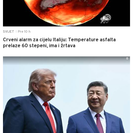
Pre 10 h
SVIJET
|
Crveni alarm za cijelu Italiju: Temperature asfalta
prelaze 60 stepeni, ima i žrtava
0