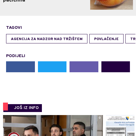
pačićima"
TAGOVI
AGENCIJA ZA NADZOR NAD TRŽIŠTEM
POVLAČENJE
TR
PODIJELI
JOŠ IZ INFO
0