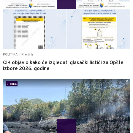
Pre 8 h
POLITIKA
|
CIK objavio kako će izgledati glasački listići za Opšte
izbore 2026. godine
0
3 slika