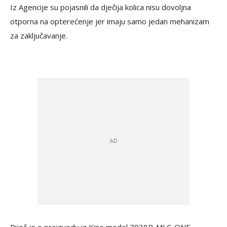
Iz Agencije su pojasnili da dječija kolica nisu dovoljna
otporna na opterećenje jer imaju samo jedan mehanizam
za zaključavanje.
Riječ je o proizvodu iz Kine model 7938R-MLC-ONE.