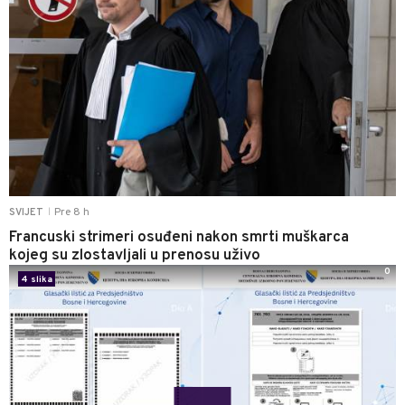
Pre 8 h
SVIJET
|
Francuski strimeri osuđeni nakon smrti muškarca
kojeg su zlostavljali u prenosu uživo
0
4 slika