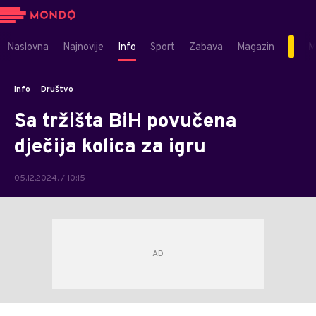
Naslovna
Najnovije
Info
Sport
Zabava
Magazin
M
Info
Društvo
Sa tržišta BiH povučena
dječija kolica za igru
05.12.2024. / 10:15