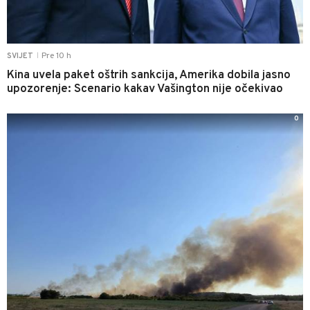
Pre 10 h
SVIJET
|
Kina uvela paket oštrih sankcija, Amerika dobila jasno
upozorenje: Scenario kakav Vašington nije očekivao
0