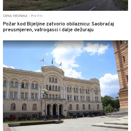
Pre 11 h
CRNA HRONIKA
|
Požar kod Bijeljine zatvorio obilaznicu: Saobraćaj
preusmjeren, vatrogasci i dalje dežuraju
1