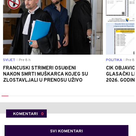
SVIJET
Pre 8 h
POLITIKA
Pre 8 
|
|
FRANCUSKI STRIMERI OSUĐENI
CIK OBJAVIO
NAKON SMRTI MUŠKARCA KOJEG SU
GLASAČKI LI
ZLOSTAVLJALI U PRENOSU UŽIVO
2026. GODIN
KOMENTARI
0
SVI KOMENTARI