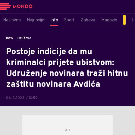
Naslovna
Najnovije
Info
Sport
Zabava
Magazin
M
Info
Društvo
Postoje indicije da mu
kriminalci prijete ubistvom:
Udruženje novinara traži hitnu
zaštitu novinara Avdića
06.12.2024. / 10:59