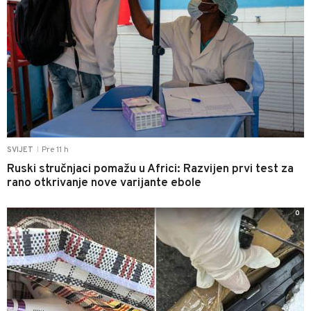
Pre 11 h
SVIJET
|
Ruski stručnjaci pomažu u Africi: Razvijen prvi test za
rano otkrivanje nove varijante ebole
0