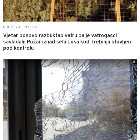
Pre 13 h
DRUŠTVO
|
Vjetar ponovo razbuktao vatru pa je vatrogasci
savladali: Požar iznad sela Luka kod Trebinja stavljen
pod kontrolu
0