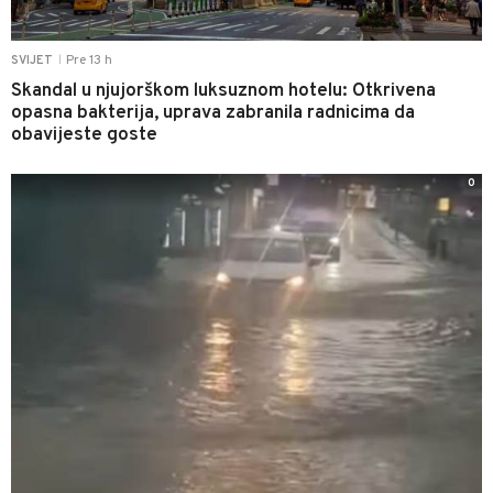
Pre 13 h
SVIJET
|
Skandal u njujorškom luksuznom hotelu: Otkrivena
opasna bakterija, uprava zabranila radnicima da
obavijeste goste
0