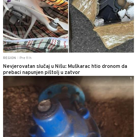
Pre 11 h
REGION
|
Nevjerovatan slučaj u Nišu: Muškarac htio dronom da
prebaci napunjen pištolj u zatvor
1