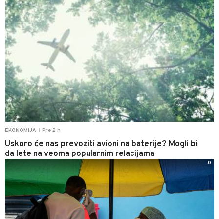
Pre 2 h
EKONOMIJA
|
Uskoro će nas prevoziti avioni na baterije? Mogli bi
da lete na veoma popularnim relacijama
0