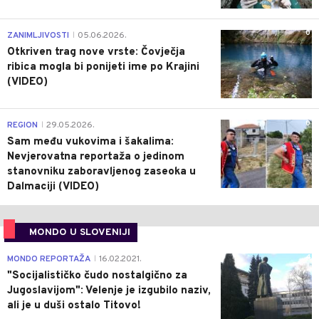
0
ZANIMLJIVOSTI
05.06.2026.
|
Otkriven trag nove vrste: Čovječja
ribica mogla bi ponijeti ime po Krajini
(VIDEO)
0
REGION
29.05.2026.
|
Sam među vukovima i šakalima:
Nevjerovatna reportaža o jedinom
stanovniku zaboravljenog zaseoka u
Dalmaciji (VIDEO)
MONDO U SLOVENIJI
4
MONDO REPORTAŽA
16.02.2021.
|
"Socijalističko čudo nostalgično za
Jugoslavijom": Velenje je izgubilo naziv,
ali je u duši ostalo Titovo!