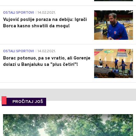
1
OSTALI SPORTOVI
14.02.2021.
|
Vujović poslije poraza na debiju: Igrači
Borca kasno shvatili da mogu!
3
OSTALI SPORTOVI
14.02.2021.
|
Borac potonuo, pa se vratio, ali Gorenje
dolazi u Banjaluku sa "plus četiri"!
PROČITAJ JOŠ
0