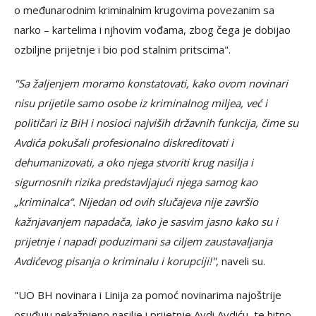
o međunarodnim kriminalnim krugovima povezanim sa
narko – kartelima i njhovim vođama, zbog čega je dobijao
ozbiljne prijetnje i bio pod stalnim pritscima".
"Sa žaljenjem moramo konstatovati, kako ovom novinari
nisu prijetile samo osobe iz kriminalnog miljea, već i
političari iz BiH i nosioci najviših državnih funkcija, čime su
Avdića pokušali profesionalno diskreditovati i
dehumanizovati, a oko njega stvoriti krug nasilja i
sigurnosnih rizika predstavljajući njega samog kao
„kriminalca“. Nijedan od ovih slučajeva nije završio
kažnjavanjem napadača, iako je sasvim jasno kako su i
prijetnje i napadi poduzimani sa ciljem zaustavaljanja
Avdićevog pisanja o kriminalu i korupciji!"
, naveli su.
"UO BH novinara i Linija za pomoć novinarima najoštrije
osuđuju nekažnjeno nasilje i prijetnje Avdi Avdiću, te hitno