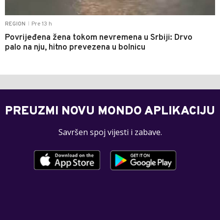
Pre 13 h
REGION
|
Povrijeđena žena tokom nevremena u Srbiji: Drvo
palo na nju, hitno prevezena u bolnicu
PREUZMI NOVU MONDO APLIKACIJU
Savršen spoj vijesti i zabave.