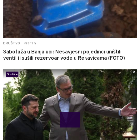
Pre 11 h
DRUŠTVO
|
Sabotaža u Banjaluci: Nesavjesni pojedinci uništili
ventil i isušili rezervoar vode u Rekavicama (FOTO)
0
5 slika