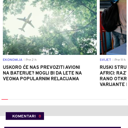
EKONOMIJA
Pre 2 h
SVIJET
Pre 11 h
|
|
USKORO ĆE NAS PREVOZITI AVIONI
RUSKI STRU
NA BATERIJE? MOGLI BI DA LETE NA
AFRICI: RAZ
VEOMA POPULARNIM RELACIJAMA
RANO OTKRI
VARIJANTE 
KOMENTARI
0