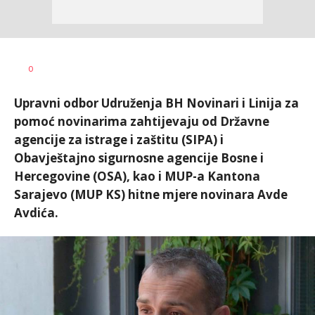
Željko
AUTOR
0
Svitlica
Upravni odbor Udruženja BH Novinari i Linija za
pomoć novinarima zahtijevaju od Državne
agencije za istrage i zaštitu (SIPA) i
Obavještajno sigurnosne agencije Bosne i
Hercegovine (OSA), kao i MUP-a Kantona
Sarajevo (MUP KS) hitne mjere novinara Avde
Avdića.