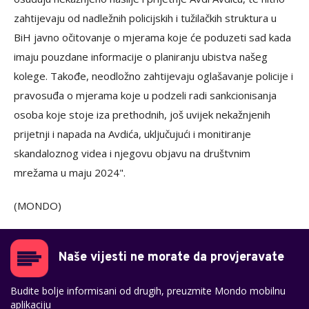
zahtijevaju od nadležnih policijskih i tužilačkih struktura u
BiH javno očitovanje o mjerama koje će poduzeti sad kada
imaju pouzdane informacije o planiranju ubistva našeg
kolege. Takođe, neodložno zahtijevaju oglašavanje policije i
pravosuđa o mjerama koje u podzeli radi sankcionisanja
osoba koje stoje iza prethodnih, još uvijek nekažnjenih
prijetnji i napada na Avdića, uključujući i monitiranje
skandaloznog videa i njegovu objavu na društvnim
mrežama u maju 2024".
(MONDO)
Naše vijesti ne morate da provjeravate
Budite bolje informisani od drugih, preuzmite Mondo mobilnu
aplikaciju