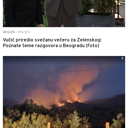
Pre 12 h
REGION
|
Vučić priredio svečanu večeru za Zelenskog:
Poznate teme razgovora u Beogradu (Foto)
0