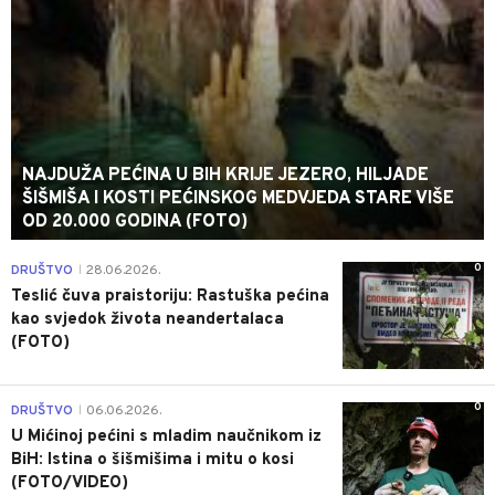
NAJDUŽA PEĆINA U BIH KRIJE JEZERO, HILJADE
ŠIŠMIŠA I KOSTI PEĆINSKOG MEDVJEDA STARE VIŠE
OD 20.000 GODINA (FOTO)
0
DRUŠTVO
28.06.2026.
|
Teslić čuva praistoriju: Rastuška pećina
kao svjedok života neandertalaca
(FOTO)
0
DRUŠTVO
06.06.2026.
|
U Mićinoj pećini s mladim naučnikom iz
BiH: Istina o šišmišima i mitu o kosi
(FOTO/VIDEO)