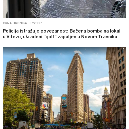
Pre 13 h
CRNA HRONIKA
|
Policija istražuje povezanost: Bačena bomba na lokal
u Vitezu, ukradeni "golf" zapaljen u Novom Travniku
0