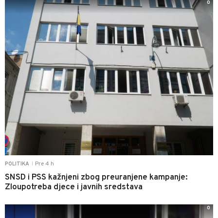
0
Pre 4 h
POLITIKA
|
SNSD i PSS kažnjeni zbog preuranjene kampanje:
Zloupotreba djece i javnih sredstava
0