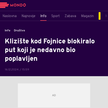
Naslovna
Najnovije
Info
Sport
Zabava
Magazin
M
Info
Društvo
Klizište kod Fojnice blokiralo
put koji je nedavno bio
poplavljen
16.12.2024. / 15:59