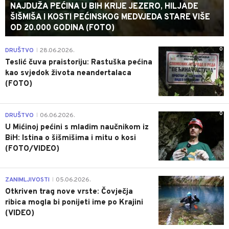
NAJDUŽA PEĆINA U BIH KRIJE JEZERO, HILJADE
ŠIŠMIŠA I KOSTI PEĆINSKOG MEDVJEDA STARE VIŠE
OD 20.000 GODINA (FOTO)
0
DRUŠTVO
28.06.2026.
|
Teslić čuva praistoriju: Rastuška pećina
kao svjedok života neandertalaca
(FOTO)
0
DRUŠTVO
06.06.2026.
|
U Mićinoj pećini s mladim naučnikom iz
BiH: Istina o šišmišima i mitu o kosi
(FOTO/VIDEO)
0
ZANIMLJIVOSTI
05.06.2026.
|
Otkriven trag nove vrste: Čovječja
ribica mogla bi ponijeti ime po Krajini
(VIDEO)