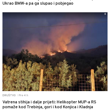
Ukrao BMW-a pa ga slupao i pobjegao
0
Pre 4 h
DRUŠTVO
|
Vatrena stihija i dalje prijeti: Helikopter MUP-a RS
pomaže kod Trebinja, gori i kod Konjica i Kladnja