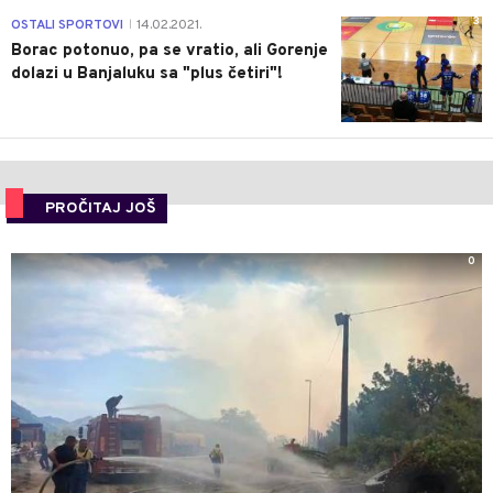
3
OSTALI SPORTOVI
14.02.2021.
|
Borac potonuo, pa se vratio, ali Gorenje
dolazi u Banjaluku sa "plus četiri"!
PROČITAJ JOŠ
0