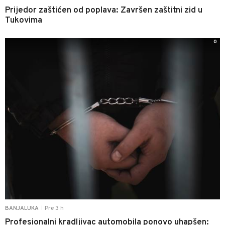
Prijedor zaštićen od poplava: Završen zaštitni zid u
Tukovima
0
Pre 3 h
BANJALUKA
|
Profesionalni kradljivac automobila ponovo uhapšen: