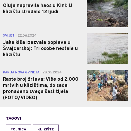
Oluja napravila haos u Kini: U
klizištu stradalo 12 ljudi
0
SVIJET
22.06.2024.
|
Jaka kiša izazvala poplave u
Švajcarskoj: Tri osobe nestale u
klizištu
0
PAPUA NOVA GVINEJA
28.05.2024.
|
Raste broj žrtava: Više od 2.000
mrtvih u klizištima, do sada
pronađeno svega šest tijela
(FOTO/VIDEO)
TAGOVI
FOJNICA
KLIZIŠTE