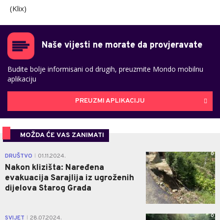
(Klix)
Naše vijesti ne morate da provjeravate
Budite bolje informisani od drugih, preuzmite Mondo mobilnu
aplikaciju
PREUZMI APLIKACIJU
MOŽDA ĆE VAS ZANIMATI
0
DRUŠTVO
01.11.2024.
|
Nakon klizišta: Naređena
evakuacija Sarajlija iz ugroženih
dijelova Starog Grada
0
SVIJET
28.07.2024.
|