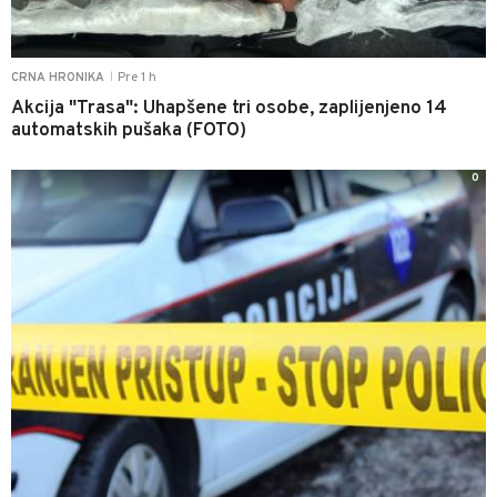
Pre 1 h
CRNA HRONIKA
|
Akcija "Trasa": Uhapšene tri osobe, zaplijenjeno 14
automatskih pušaka (FOTO)
0