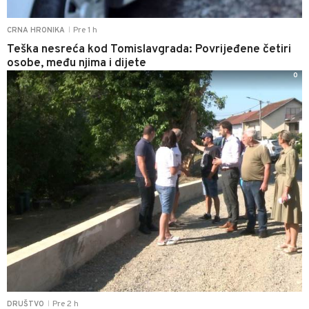
Pre 1 h
CRNA HRONIKA
|
Teška nesreća kod Tomislavgrada: Povrijeđene četiri
osobe, među njima i dijete
0
Pre 2 h
DRUŠTVO
|