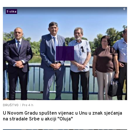
0
5 slika
Pre 4 h
DRUŠTVO
|
U Novom Gradu spušten vijenac u Unu u znak sjećanja
na stradale Srbe u akciji "Oluja"