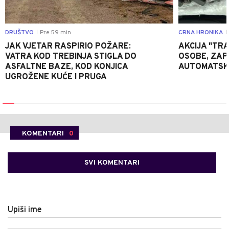
DRUŠTVO
Pre 59 min
CRNA HRONIKA
|
|
JAK VJETAR RASPIRIO POŽARE:
AKCIJA "TRA
VATRA KOD TREBINJA STIGLA DO
OSOBE, ZAP
ASFALTNE BAZE, KOD KONJICA
AUTOMATSKI
UGROŽENE KUĆE I PRUGA
KOMENTARI
0
SVI KOMENTARI
Upiši ime