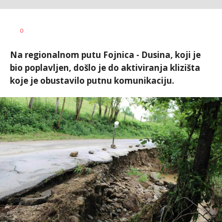
Dušan
AUTOR
0
Volaš
Na regionalnom putu Fojnica - Dusina, koji je
bio poplavljen, došlo je do aktiviranja klizišta
koje je obustavilo putnu komunikaciju.