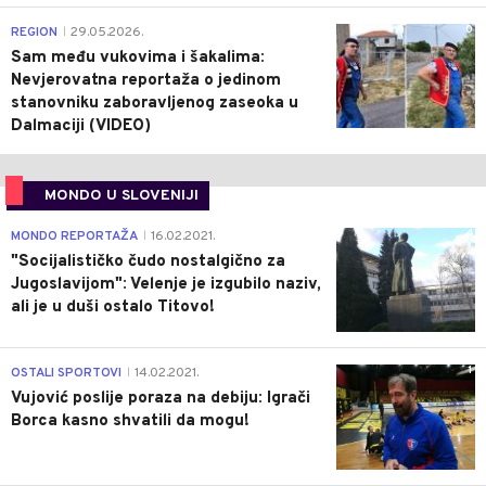
0
REGION
29.05.2026.
|
Sam među vukovima i šakalima:
Nevjerovatna reportaža o jedinom
stanovniku zaboravljenog zaseoka u
Dalmaciji (VIDEO)
MONDO U SLOVENIJI
4
MONDO REPORTAŽA
16.02.2021.
|
"Socijalističko čudo nostalgično za
Jugoslavijom": Velenje je izgubilo naziv,
ali je u duši ostalo Titovo!
1
OSTALI SPORTOVI
14.02.2021.
|
Vujović poslije poraza na debiju: Igrači
Borca kasno shvatili da mogu!