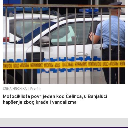
Pre 4 h
CRNA HRONIKA
|
Motociklista povrijeđen kod Čelinca, u Banjaluci
hapšenja zbog krađe i vandalizma