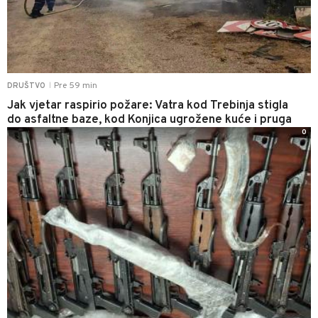
Pre 59 min
DRUŠTVO
|
Jak vjetar raspirio požare: Vatra kod Trebinja stigla
do asfaltne baze, kod Konjica ugrožene kuće i pruga
0