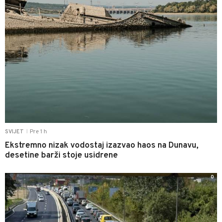
Pre 1 h
SVIJET
|
Ekstremno nizak vodostaj izazvao haos na Dunavu,
desetine barži stoje usidrene
0