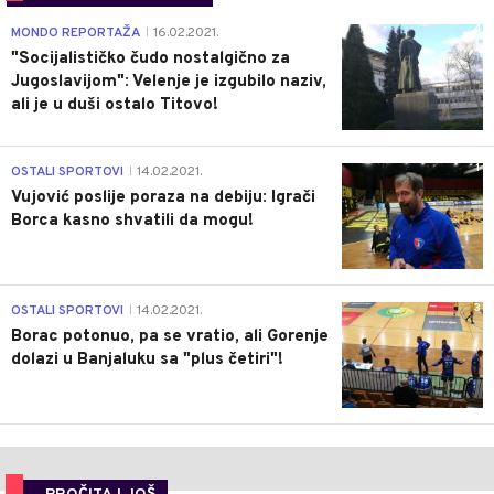
4
MONDO REPORTAŽA
16.02.2021.
|
"Socijalističko čudo nostalgično za
Jugoslavijom": Velenje je izgubilo naziv,
ali je u duši ostalo Titovo!
1
OSTALI SPORTOVI
14.02.2021.
|
Vujović poslije poraza na debiju: Igrači
Borca kasno shvatili da mogu!
3
OSTALI SPORTOVI
14.02.2021.
|
Borac potonuo, pa se vratio, ali Gorenje
dolazi u Banjaluku sa "plus četiri"!