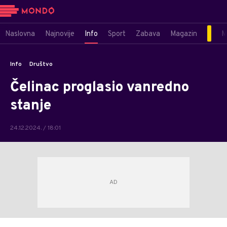
Naslovna
Najnovije
Info
Sport
Zabava
Magazin
M
Info
Društvo
Čelinac proglasio vanredno
stanje
24.12.2024. / 18:01