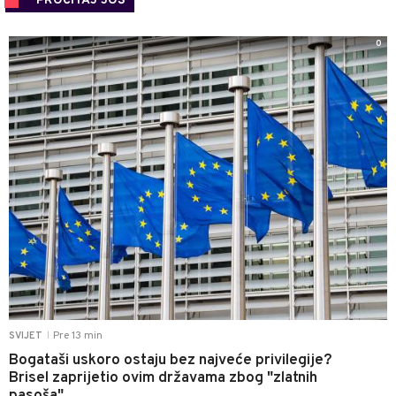
PROČITAJ JOŠ
0
Pre 13 min
SVIJET
|
Bogataši uskoro ostaju bez najveće privilegije?
Brisel zaprijetio ovim državama zbog "zlatnih