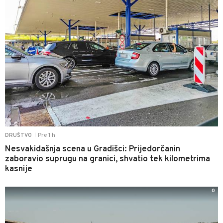
Pre 1 h
DRUŠTVO
|
Nesvakidašnja scena u Gradišci: Prijedorčanin
zaboravio suprugu na granici, shvatio tek kilometrima
kasnije
0