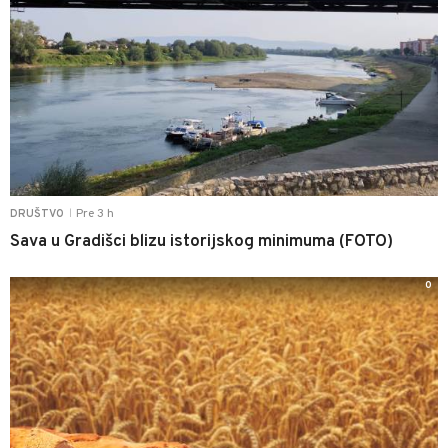
Pre 3 h
DRUŠTVO
|
Sava u Gradišci blizu istorijskog minimuma (FOTO)
0