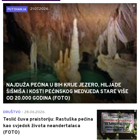
0
21.07.2026.
PUTOVANJA
NAJDUŽA PEĆINA U BIH KRIJE JEZERO, HILJADE
ŠIŠMIŠA I KOSTI PEĆINSKOG MEDVJEDA STARE VIŠE
OD 20.000 GODINA (FOTO)
0
DRUŠTVO
28.06.2026.
|
Teslić čuva praistoriju: Rastuška pećina
kao svjedok života neandertalaca
(FOTO)