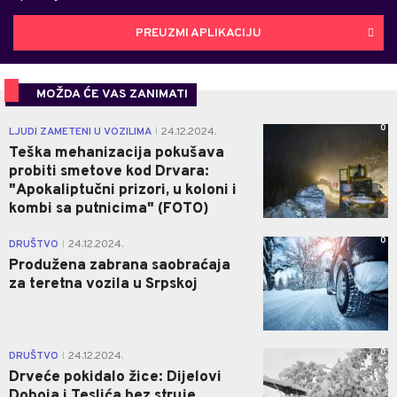
PREUZMI APLIKACIJU
MOŽDA ĆE VAS ZANIMATI
0
LJUDI ZAMETENI U VOZILIMA
24.12.2024.
|
Teška mehanizacija pokušava
probiti smetove kod Drvara:
"Apokaliptučni prizori, u koloni i
kombi sa putnicima" (FOTO)
0
DRUŠTVO
24.12.2024.
|
Produžena zabrana saobraćaja
za teretna vozila u Srpskoj
0
DRUŠTVO
24.12.2024.
|
Drveće pokidalo žice: Dijelovi
Doboja i Teslića bez struje