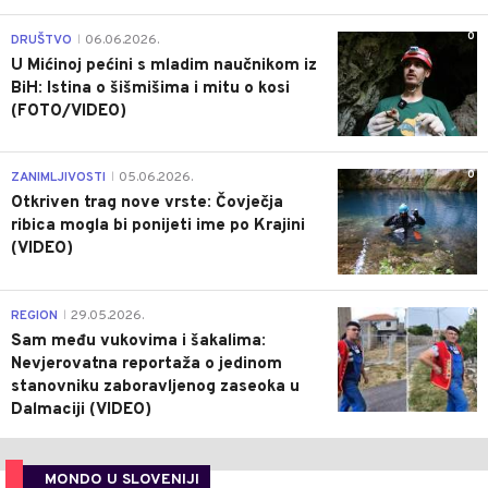
0
DRUŠTVO
06.06.2026.
|
U Mićinoj pećini s mladim naučnikom iz
BiH: Istina o šišmišima i mitu o kosi
(FOTO/VIDEO)
0
ZANIMLJIVOSTI
05.06.2026.
|
Otkriven trag nove vrste: Čovječja
ribica mogla bi ponijeti ime po Krajini
(VIDEO)
0
REGION
29.05.2026.
|
Sam među vukovima i šakalima:
Nevjerovatna reportaža o jedinom
stanovniku zaboravljenog zaseoka u
Dalmaciji (VIDEO)
MONDO U SLOVENIJI