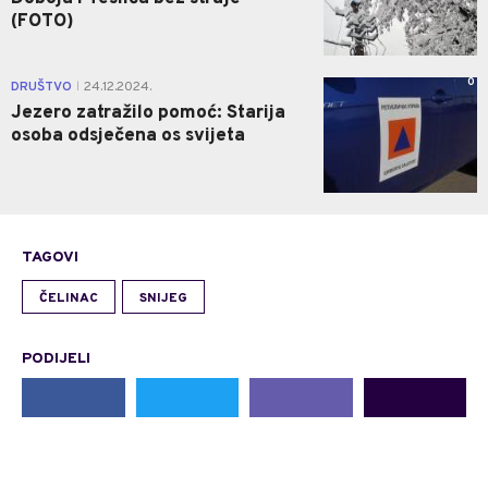
(FOTO)
0
DRUŠTVO
24.12.2024.
|
Jezero zatražilo pomoć: Starija
osoba odsječena os svijeta
TAGOVI
ČELINAC
SNIJEG
PODIJELI