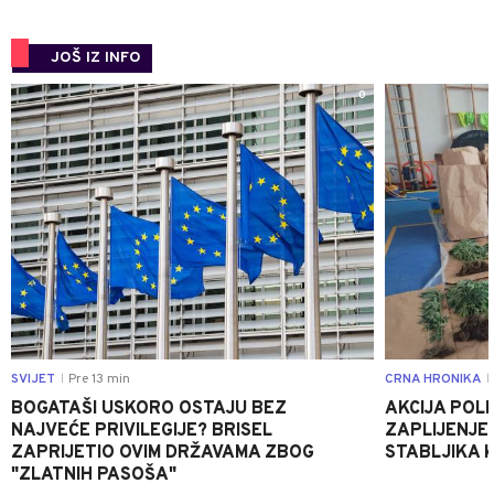
JOŠ IZ INFO
0
SVIJET
Pre 13 min
CRNA HRONIKA
|
|
BOGATAŠI USKORO OSTAJU BEZ
AKCIJA POLIC
NAJVEĆE PRIVILEGIJE? BRISEL
ZAPLIJENJEN
ZAPRIJETIO OVIM DRŽAVAMA ZBOG
STABLJIKA 
"ZLATNIH PASOŠA"