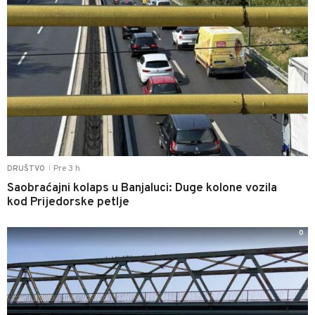
Pre 3 h
DRUŠTVO
|
Saobraćajni kolaps u Banjaluci: Duge kolone vozila
kod Prijedorske petlje
0