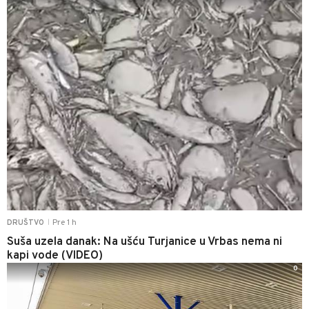
Pre 1 h
DRUŠTVO
|
Suša uzela danak: Na ušću Turjanice u Vrbas nema ni
kapi vode (VIDEO)
0