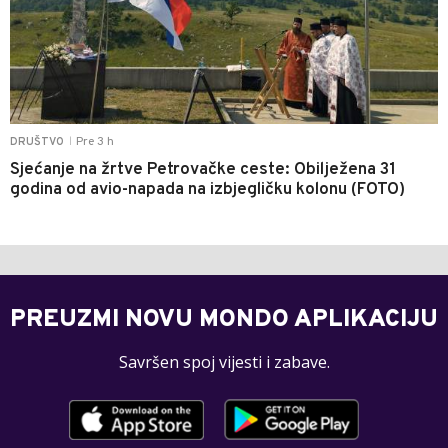
Pre 3 h
DRUŠTVO
|
Sjećanje na žrtve Petrovačke ceste: Obilježena 31
godina od avio-napada na izbjegličku kolonu (FOTO)
PREUZMI NOVU MONDO APLIKACIJU
Savršen spoj vijesti i zabave.