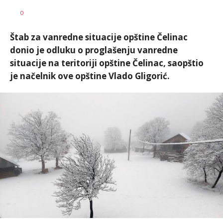
Dragana
AUTOR
0
Božić
Štab za vanredne situacije opštine Čelinac
donio je odluku o proglašenju vanredne
situacije na teritoriji opštine Čelinac, saopštio
je načelnik ove opštine Vlado Gligorić.