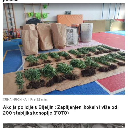
pasoša"
0
Pre 32 min
CRNA HRONIKA
|
Akcija policije u Bijeljini: Zaplijenjeni kokain i više od
200 stabljika konoplje (FOTO)
0