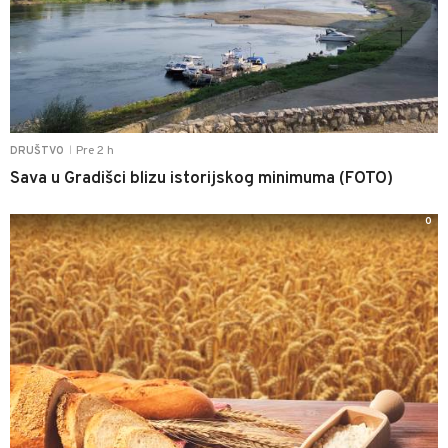
Pre 2 h
DRUŠTVO
|
Sava u Gradišci blizu istorijskog minimuma (FOTO)
0