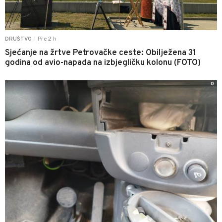
Pre 2 h
DRUŠTVO
|
Sjećanje na žrtve Petrovačke ceste: Obilježena 31
godina od avio-napada na izbjegličku kolonu (FOTO)
0