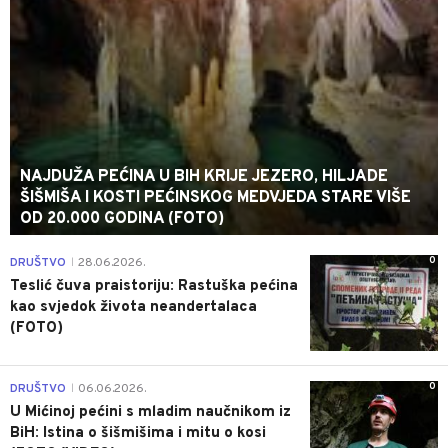
NAJDUŽA PEĆINA U BIH KRIJE JEZERO, HILJADE
ŠIŠMIŠA I KOSTI PEĆINSKOG MEDVJEDA STARE VIŠE
OD 20.000 GODINA (FOTO)
0
DRUŠTVO
28.06.2026.
|
Teslić čuva praistoriju: Rastuška pećina
kao svjedok života neandertalaca
(FOTO)
0
DRUŠTVO
06.06.2026.
|
U Mićinoj pećini s mladim naučnikom iz
BiH: Istina o šišmišima i mitu o kosi