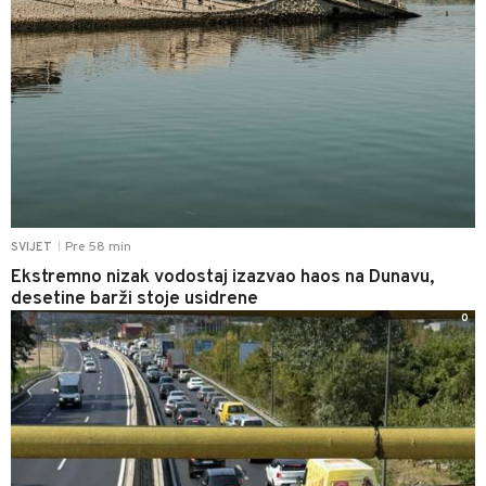
Pre 58 min
SVIJET
|
Ekstremno nizak vodostaj izazvao haos na Dunavu,
desetine barži stoje usidrene
0