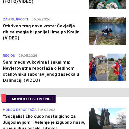
(FOTO/VIDEO)
0
ZANIMLJIVOSTI
05.06.2026.
|
Otkriven trag nove vrste: Čovječja
ribica mogla bi ponijeti ime po Krajini
(VIDEO)
0
REGION
29.05.2026.
|
Sam među vukovima i šakalima:
Nevjerovatna reportaža o jedinom
stanovniku zaboravljenog zaseoka u
Dalmaciji (VIDEO)
MONDO U SLOVENIJI
4
MONDO REPORTAŽA
16.02.2021.
|
"Socijalističko čudo nostalgično za
Jugoslavijom": Velenje je izgubilo naziv,
ali je u duši ostalo Titovo!