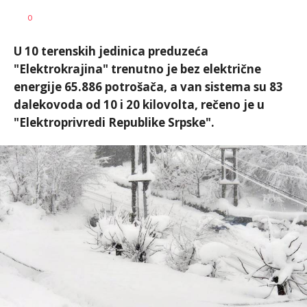
Nikolina
AUTOR
0
Damjanić
U 10 terenskih jedinica preduzeća
"Elektrokrajina" trenutno je bez električne
energije 65.886 potrošača, a van sistema su 83
dalekovoda od 10 i 20 kilovolta, rečeno je u
"Elektroprivredi Republike Srpske".