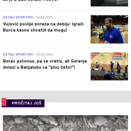
1
OSTALI SPORTOVI
14.02.2021.
|
Vujović poslije poraza na debiju: Igrači
Borca kasno shvatili da mogu!
3
OSTALI SPORTOVI
14.02.2021.
|
Borac potonuo, pa se vratio, ali Gorenje
dolazi u Banjaluku sa "plus četiri"!
PROČITAJ JOŠ
0