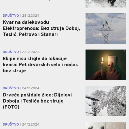
0
DRUŠTVO
25.12.2024.
|
Kvar na dalekovodu
Elektroprenosa: Bez struje Doboj,
Teslić, Petrovo i Stanari
1
DRUŠTVO
24.12.2024.
|
Ekipe nisu stigle do lokacije
kvara: Pet drvarskih sela i noćas
bez struje
0
DRUŠTVO
24.12.2024.
|
Drveće pokidalo žice: Dijelovi
Doboja i Teslića bez struje
(FOTO)
0
DRUŠTVO
24.12.2024.
|