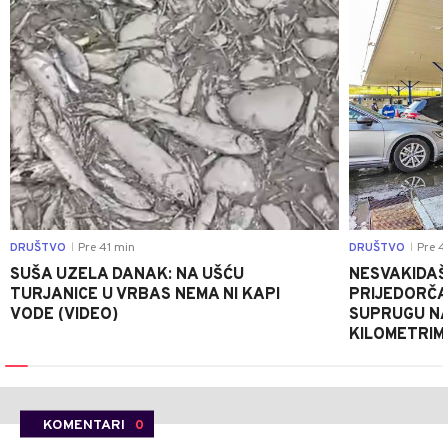
DRUŠTVO
Pre 41 min
DRUŠTVO
Pre 4
|
|
SUŠA UZELA DANAK: NA UŠĆU
NESVAKIDAŠ
TURJANICE U VRBAS NEMA NI KAPI
PRIJEDORČA
VODE (VIDEO)
SUPRUGU NA 
KILOMETRIM
KOMENTARI
0