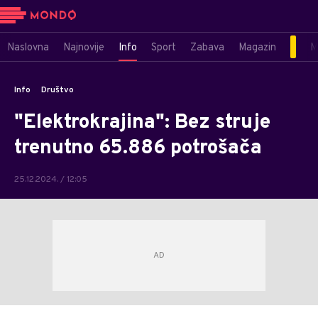
Naslovna
Najnovije
Info
Sport
Zabava
Magazin
M
Info
Društvo
"Elektrokrajina": Bez struje
trenutno 65.886 potrošača
25.12.2024. / 12:05