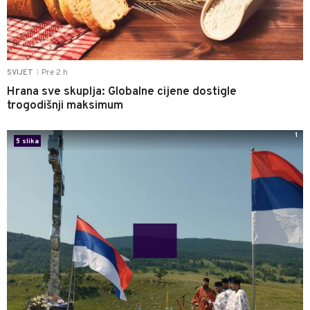
Pre 2 h
SVIJET
|
Hrana sve skuplja: Globalne cijene dostigle
trogodišnji maksimum
1
5 slika