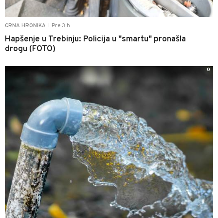
Pre 3 h
CRNA HRONIKA
|
Hapšenje u Trebinju: Policija u "smartu" pronašla
drogu (FOTO)
0