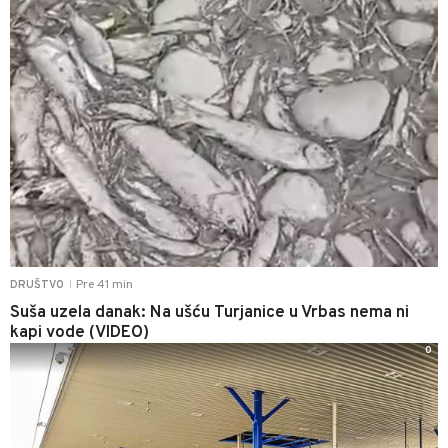
Pre 41 min
DRUŠTVO
|
Suša uzela danak: Na ušću Turjanice u Vrbas nema ni
kapi vode (VIDEO)
0