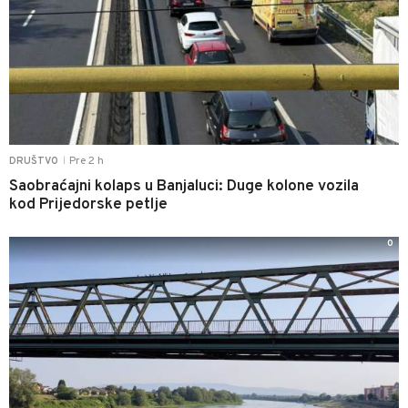
Pre 2 h
DRUŠTVO
|
Saobraćajni kolaps u Banjaluci: Duge kolone vozila
kod Prijedorske petlje
0