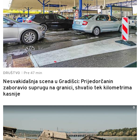
Pre 47 min
DRUŠTVO
|
Nesvakidašnja scena u Gradišci: Prijedorčanin
zaboravio suprugu na granici, shvatio tek kilometrima
kasnije
0