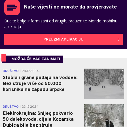
Naše vijesti ne morate da provjeravate
Budite bolje informisani od drugih, preuzmite Mondo mobilnu
aplikaciju
PREUZMI APLIKACIJU
MOŽDA ĆE VAS ZANIMATI
0
DRUŠTVO
24.12.2024.
|
Stabla i grane padaju na vodove:
Bez struje više od 50.000
korisnika na zapadu Srpske
1
DRUŠTVO
23.12.2024.
|
Elektrokrajina: Snijeg pokvario
50 dalekovoda, cijela Kozarska
Dubica bila bez struje