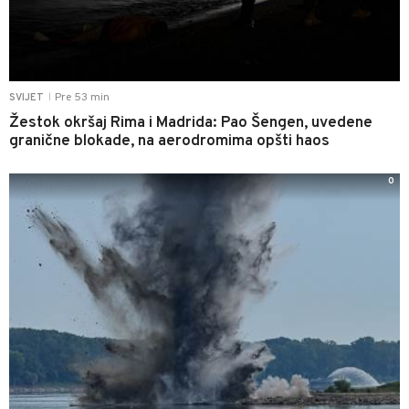
Pre 53 min
SVIJET
|
Žestok okršaj Rima i Madrida: Pao Šengen, uvedene
granične blokade, na aerodromima opšti haos
0