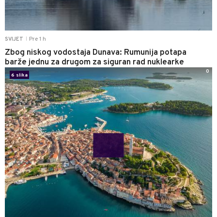
Pre 1 h
SVIJET
|
Zbog niskog vodostaja Dunava: Rumunija potapa
barže jednu za drugom za siguran rad nuklearke
0
6 slika