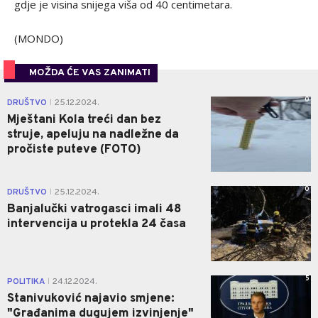
gdje je visina snijega viša od 40 centimetara.
(MONDO)
MOŽDA ĆE VAS ZANIMATI
0
DRUŠTVO
25.12.2024.
|
Mještani Kola treći dan bez
struje, apeluju na nadležne da
pročiste puteve (FOTO)
0
DRUŠTVO
25.12.2024.
|
Banjalučki vatrogasci imali 48
intervencija u protekla 24 časa
5
POLITIKA
24.12.2024.
|
Stanivuković najavio smjene:
"Građanima dugujem izvinjenje"