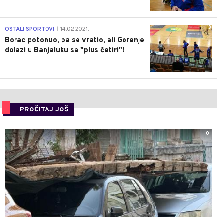
3
OSTALI SPORTOVI
14.02.2021.
|
Borac potonuo, pa se vratio, ali Gorenje
dolazi u Banjaluku sa "plus četiri"!
PROČITAJ JOŠ
0