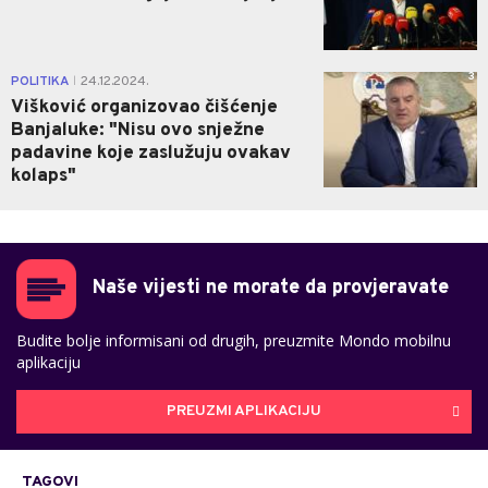
3
POLITIKA
24.12.2024.
|
Višković organizovao čišćenje
Banjaluke: "Nisu ovo snježne
padavine koje zaslužuju ovakav
kolaps"
Naše vijesti ne morate da provjeravate
Budite bolje informisani od drugih, preuzmite Mondo mobilnu
aplikaciju
PREUZMI APLIKACIJU
TAGOVI