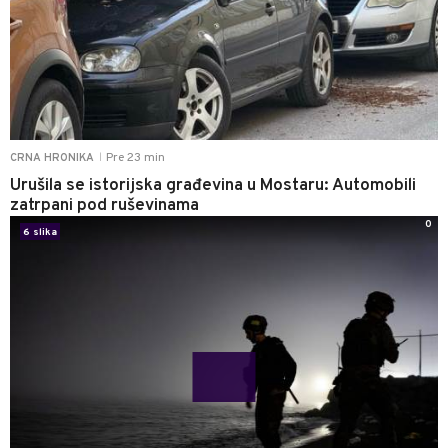
Pre 23 min
CRNA HRONIKA
|
Urušila se istorijska građevina u Mostaru: Automobili
zatrpani pod ruševinama
0
6 slika