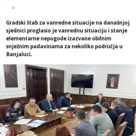
Nikolina
AUTOR
0
Damjanić
Gradski štab za vanredne situacije na današnjoj
sjednici proglasio je vanrednu situaciju i stanje
elementarne nepogode izazvane obilnim
snježnim padavinama za nekoliko područja u
Banjaluci.