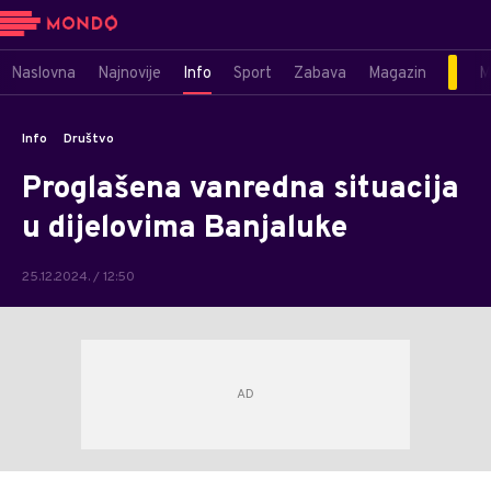
Naslovna
Najnovije
Info
Sport
Zabava
Magazin
M
Info
Društvo
Proglašena vanredna situacija
u dijelovima Banjaluke
25.12.2024. / 12:50