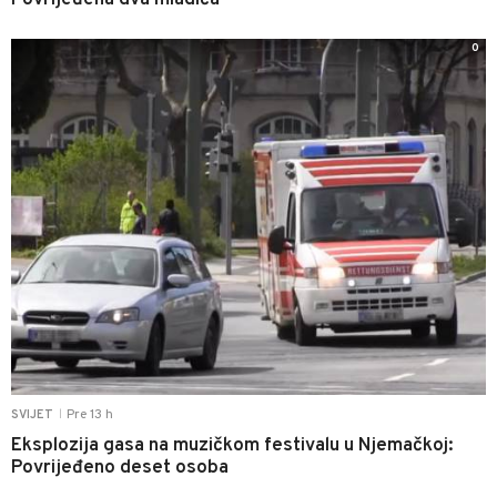
Povrijeđena dva mladića
0
Pre 13 h
SVIJET
|
Eksplozija gasa na muzičkom festivalu u Njemačkoj:
Povrijeđeno deset osoba