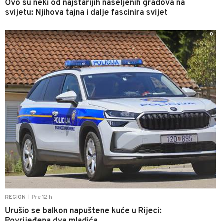
Ovo su neki od najstarijih naseljenih gradova na
svijetu: Njihova tajna i dalje fascinira svijet
0
Pre 12 h
REGION
|
Urušio se balkon napuštene kuće u Rijeci: