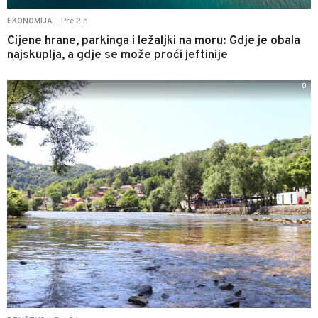
Pre 2 h
EKONOMIJA
|
Cijene hrane, parkinga i ležaljki na moru: Gdje je obala
najskuplja, a gdje se može proći jeftinije
0