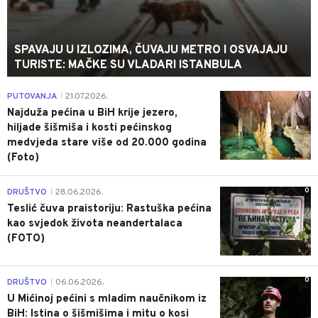
SPAVAJU U IZLOZIMA, ČUVAJU METRO I OSVAJAJU
TURISTE: MAČKE SU VLADARI ISTANBULA
0
PUTOVANJA
21.07.2026.
|
Najduža pećina u BiH krije jezero,
hiljade šišmiša i kosti pećinskog
medvjeda stare više od 20.000 godina
(Foto)
0
DRUŠTVO
28.06.2026.
|
Teslić čuva praistoriju: Rastuška pećina
kao svjedok života neandertalaca
(FOTO)
0
DRUŠTVO
06.06.2026.
|
U Mićinoj pećini s mladim naučnikom iz
BiH: Istina o šišmišima i mitu o kosi