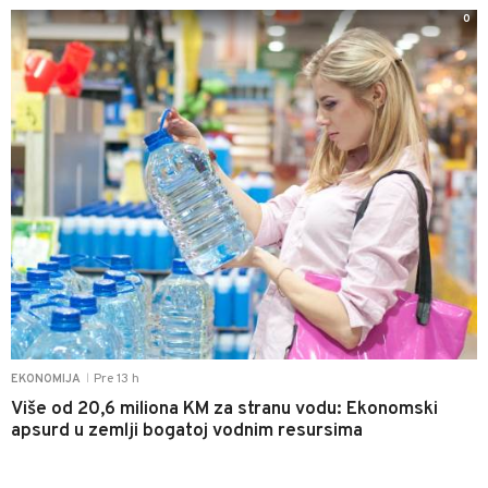
0
Pre 13 h
EKONOMIJA
|
Više od 20,6 miliona KM za stranu vodu: Ekonomski
apsurd u zemlji bogatoj vodnim resursima