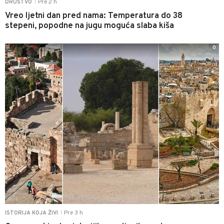
Pre 2 h
DRUŠTVO
|
Vreo ljetni dan pred nama: Temperatura do 38
stepeni, popodne na jugu moguća slaba kiša
0
Pre 3 h
ISTORIJA KOJA ŽIVI
|