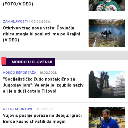
(FOTO/VIDEO)
0
ZANIMLJIVOSTI
05.06.2026.
|
Otkriven trag nove vrste: Čovječja
ribica mogla bi ponijeti ime po Krajini
(VIDEO)
MONDO U SLOVENIJI
4
MONDO REPORTAŽA
16.02.2021.
|
"Socijalističko čudo nostalgično za
Jugoslavijom": Velenje je izgubilo naziv,
ali je u duši ostalo Titovo!
1
OSTALI SPORTOVI
14.02.2021.
|
Vujović poslije poraza na debiju: Igrači
Borca kasno shvatili da mogu!