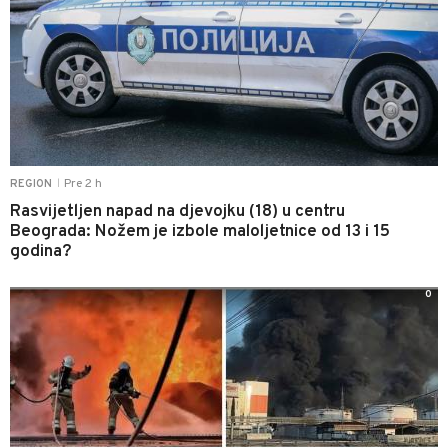
Pre 2 h
REGION
|
Rasvijetljen napad na djevojku (18) u centru
Beograda: Nožem je izbole maloljetnice od 13 i 15
godina?
0