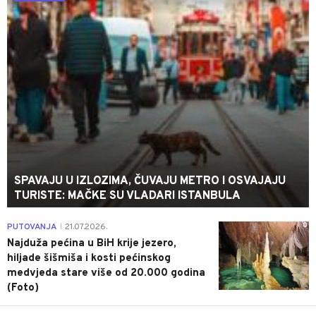
SPAVAJU U IZLOZIMA, ČUVAJU METRO I OSVAJAJU
TURISTE: MAČKE SU VLADARI ISTANBULA
0
PUTOVANJA
21.07.2026.
|
Najduža pećina u BiH krije jezero,
hiljade šišmiša i kosti pećinskog
medvjeda stare više od 20.000 godina
(Foto)