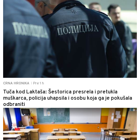
Pre 1 h
CRNA HRONIKA
|
Tuča kod Laktaša: Šestorica presrela i pretukla
muškarca, policija uhapsila i osobu koja ga je pokušala
odbraniti
0