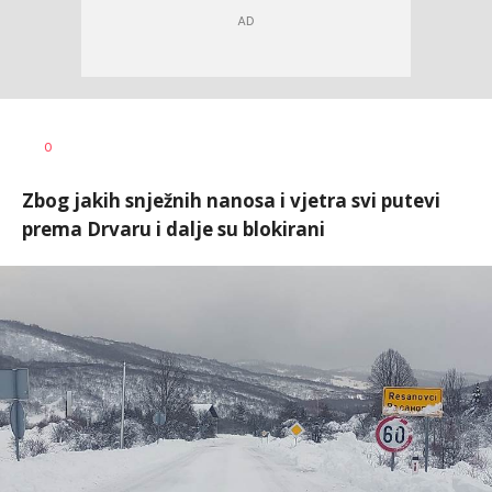
Nikolina
AUTOR
0
Damjanić
Zbog jakih snježnih nanosa i vjetra svi putevi
prema Drvaru i dalje su blokirani