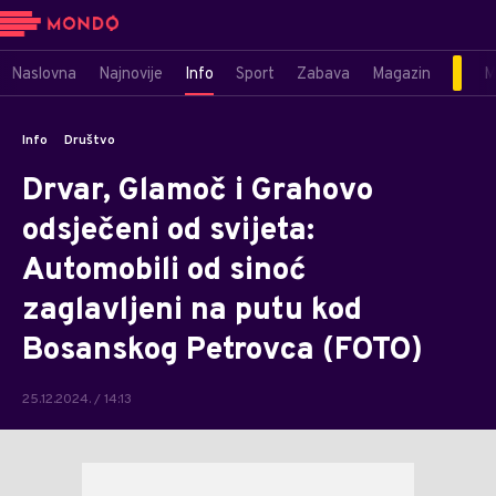
Naslovna
Najnovije
Info
Sport
Zabava
Magazin
M
Info
Društvo
Drvar, Glamoč i Grahovo
odsječeni od svijeta:
Automobili od sinoć
zaglavljeni na putu kod
Bosanskog Petrovca (FOTO)
25.12.2024. / 14:13