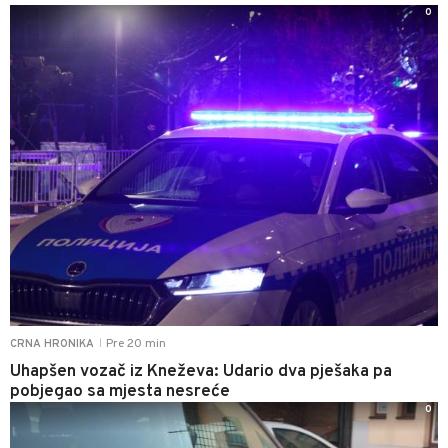
0
Pre 20 min
CRNA HRONIKA
|
Uhapšen vozač iz Kneževa: Udario dva pješaka pa
pobjegao sa mjesta nesreće
0