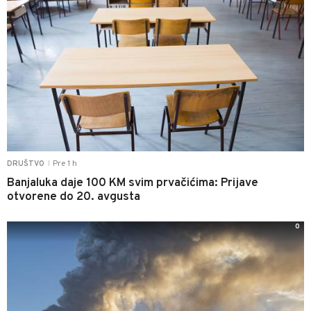
Pre 1 h
DRUŠTVO
|
Banjaluka daje 100 KM svim prvačićima: Prijave
otvorene do 20. avgusta
0