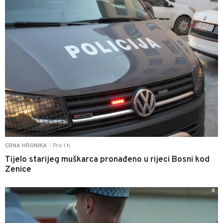
Pre 1 h
CRNA HRONIKA
|
Tijelo starijeg muškarca pronađeno u rijeci Bosni kod
Zenice
0