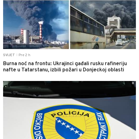
Pre 2 h
SVIJET
|
Burna noć na frontu: Ukrajinci gađali rusku rafineriju
nafte u Tatarstanu, izbili požari u Donjeckoj oblasti
0