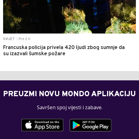
Pre 2 h
SVIJET
|
Francuska policija privela 420 ljudi zbog sumnje da
su izazvali šumske požare
PREUZMI NOVU MONDO APLIKACIJU
Savršen spoj vijesti i zabave.