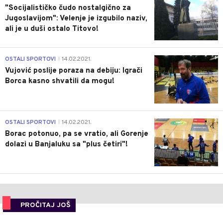
"Socijalističko čudo nostalgično za
Jugoslavijom": Velenje je izgubilo naziv,
ali je u duši ostalo Titovo!
1
OSTALI SPORTOVI
14.02.2021.
|
Vujović poslije poraza na debiju: Igrači
Borca kasno shvatili da mogu!
3
OSTALI SPORTOVI
14.02.2021.
|
Borac potonuo, pa se vratio, ali Gorenje
dolazi u Banjaluku sa "plus četiri"!
PROČITAJ JOŠ