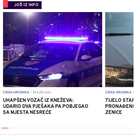
JOŠ IZ INFO
0
CRNA HRONIKA
Pre 20 min
CRNA HRONIKA
|
|
UHAPŠEN VOZAČ IZ KNEŽEVA:
TIJELO STA
UDARIO DVA PJEŠAKA PA POBJEGAO
PRONAĐENO 
SA MJESTA NESREĆE
ZENICE