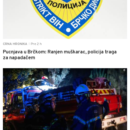
Pre 2 h
CRNA HRONIKA
|
Pucnjava u Brčkom: Ranjen muškarac, policija traga
za napadačem
0