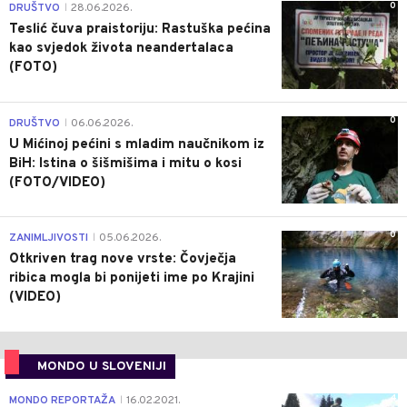
0
DRUŠTVO
28.06.2026.
|
Teslić čuva praistoriju: Rastuška pećina
kao svjedok života neandertalaca
(FOTO)
0
DRUŠTVO
06.06.2026.
|
U Mićinoj pećini s mladim naučnikom iz
BiH: Istina o šišmišima i mitu o kosi
(FOTO/VIDEO)
0
ZANIMLJIVOSTI
05.06.2026.
|
Otkriven trag nove vrste: Čovječja
ribica mogla bi ponijeti ime po Krajini
(VIDEO)
MONDO U SLOVENIJI
4
MONDO REPORTAŽA
16.02.2021.
|