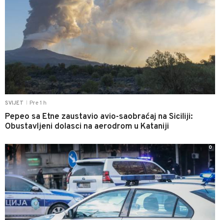
Pre 1 h
SVIJET
|
Pepeo sa Etne zaustavio avio-saobraćaj na Siciliji:
Obustavljeni dolasci na aerodrom u Kataniji
0