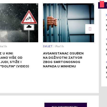
0
0
re 1 h
SVIJET
Pre 1 h
CRNA
|
 U KINI:
AVGANISTANAC OSUĐEN
OSU
SANO VIŠE OD
NA DOŽIVOTNI ZATVOR
POM
JUDI, STIŽE I
ZBOG SMRTONOSNOG
UBI
"DOLFIN" (VIDEO)
NAPADA U MINHENU
ODR
NAP