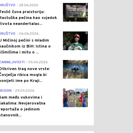
0
DRUŠTVO
28.06.2026.
|
Teslić čuva praistoriju:
Rastuška pećina kao svjedok
života neandertalac...
0
DRUŠTVO
06.06.2026.
|
U Mićinoj pećini s mladim
naučnikom iz BiH: Istina o
šišmišima i mitu o ...
0
ZANIMLJIVOSTI
05.06.2026.
|
Otkriven trag nove vrste:
Čovječja ribica mogla bi
ponijeti ime po Kraji...
0
REGION
29.05.2026.
|
Sam među vukovima i
šakalima: Nevjerovatna
reportaža o jedinom
stanovnik...