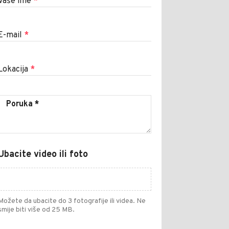
Vaše ime
*
E-mail
*
Lokacija
*
Ubacite video ili foto
Možete da ubacite do 3 fotografije ili videa. Ne
smije biti više od 25 MB.