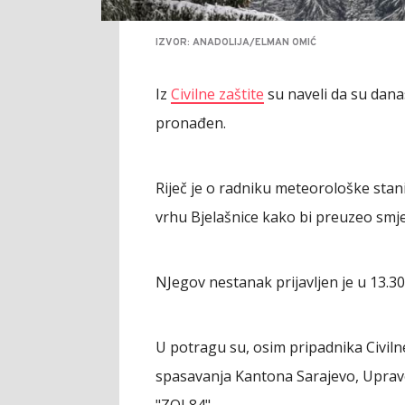
IZVOR: ANADOLIJA/ELMAN OMIĆ
Iz
Civilne zaštite
su naveli da su danas
pronađen.
Riječ je o radniku meteorološke stani
vrhu Bjelašnice kako bi preuzeo smj
NJegov nestanak prijavljen je u 13.30
U potragu su, osim pripadnika Civilne
spasavanja Kantona Sarajevo, Uprave 
"ZOI 84".