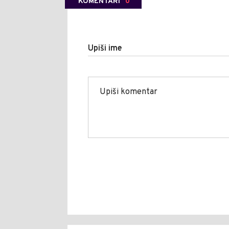
KOMENTARI
0
Upiši ime