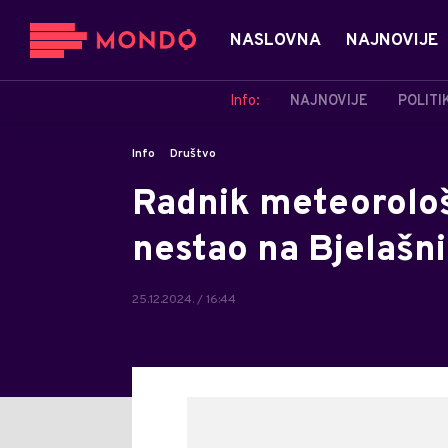
NASLOVNA
NAJNOVIJE
Info:
NAJNOVIJE
POLITI
Info
Društvo
Radnik meteorološk
nestao na Bjelašni
25.12.2024. / 16:44