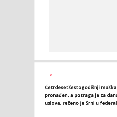
Željko
AUTOR
0
Svitlica
Četrdesetšestogodišnji muškarac
pronađen, a potraga je za dan
uslova, rečeno je Srni u federal