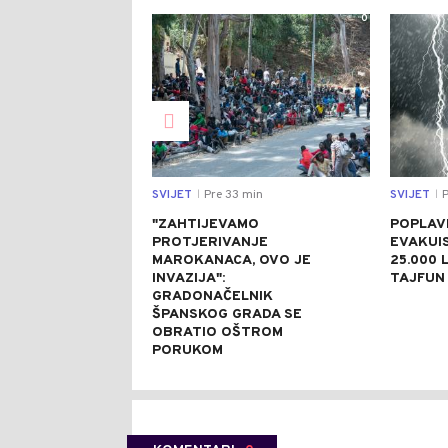
0
SVIJET
Pre 33 min
SVIJET
P
|
|
"ZAHTIJEVAMO
POPLAVE
PROTJERIVANJE
EVAKUI
MAROKANACA, OVO JE
25.000 L
INVAZIJA":
TAJFUN 
GRADONAČELNIK
ŠPANSKOG GRADA SE
OBRATIO OŠTROM
PORUKOM