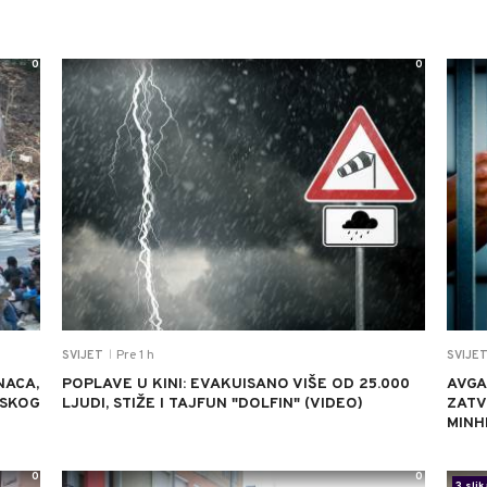
0
0
Pre 1 h
SVIJET
SVIJE
|
NACA,
POPLAVE U KINI: EVAKUISANO VIŠE OD 25.000
AVGA
NSKOG
LJUDI, STIŽE I TAJFUN "DOLFIN" (VIDEO)
ZATV
MINH
0
0
3 slik