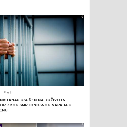
0
Pre 1 h
T
|
NISTANAC OSUĐEN NA DOŽIVOTNI
OR ZBOG SMRTONOSNOG NAPADA U
ENU
0
a