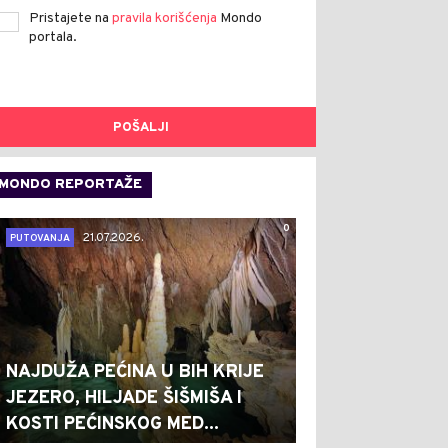
Pristajete na
pravila korišćenja
Mondo
portala.
POŠALJI
MONDO REPORTAŽE
0
21.07.2026.
PUTOVANJA
NAJDUŽA PEĆINA U BIH KRIJE
JEZERO, HILJADE ŠIŠMIŠA I
KOSTI PEĆINSKOG MED...