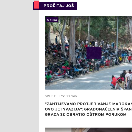
PROČITAJ JOŠ
5 slika
Pre 33 min
SVIJET
|
"ZAHTIJEVAMO PROTJERIVANJE MAROKA
OVO JE INVAZIJA": GRADONAČELNIK ŠPA
GRADA SE OBRATIO OŠTROM PORUKOM