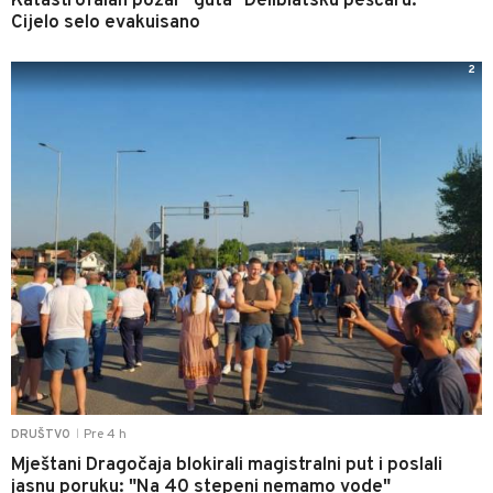
Katastrofalan požar "guta" Deliblatsku peščaru:
Cijelo selo evakuisano
2
Pre 4 h
DRUŠTVO
|
Mještani Dragočaja blokirali magistralni put i poslali
jasnu poruku: "Na 40 stepeni nemamo vode"