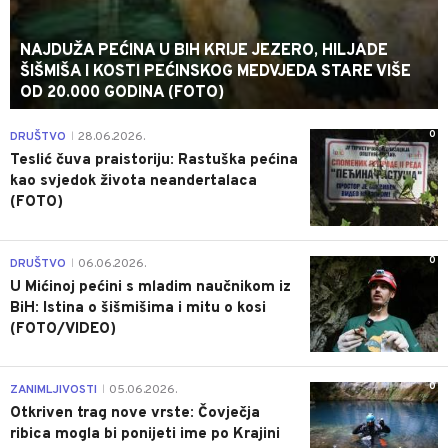
NAJDUŽA PEĆINA U BIH KRIJE JEZERO, HILJADE
ŠIŠMIŠA I KOSTI PEĆINSKOG MEDVJEDA STARE VIŠE
OD 20.000 GODINA (FOTO)
0
DRUŠTVO
28.06.2026.
|
Teslić čuva praistoriju: Rastuška pećina
kao svjedok života neandertalaca
(FOTO)
0
DRUŠTVO
06.06.2026.
|
U Mićinoj pećini s mladim naučnikom iz
BiH: Istina o šišmišima i mitu o kosi
(FOTO/VIDEO)
0
ZANIMLJIVOSTI
05.06.2026.
|
Otkriven trag nove vrste: Čovječja
ribica mogla bi ponijeti ime po Krajini