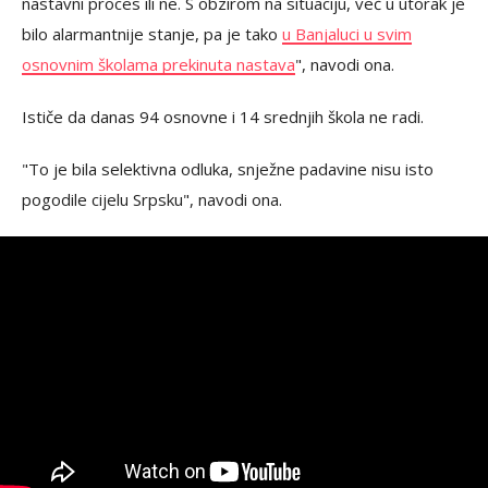
nastavni proces ili ne. S obzirom na situaciju, već u utorak je
bilo alarmantnije stanje, pa je tako
u Banjaluci u svim
osnovnim školama prekinuta nastava
", navodi ona.
Ističe da danas 94 osnovne i 14 srednjih škola ne radi.
"To je bila selektivna odluka, snježne padavine nisu isto
pogodile cijelu Srpsku", navodi ona.