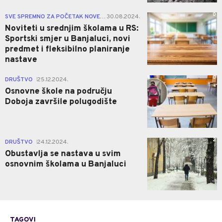
0
SVE SPREMNO ZA POČETAK NOVE GODINE
30.08.2024.
|
Noviteti u srednjim školama u RS:
Sportski smjer u Banjaluci, novi
predmet i fleksibilno planiranje
nastave
0
DRUŠTVO
25.12.2024.
|
Osnovne škole na području
Doboja završile polugodište
2
DRUŠTVO
24.12.2024.
|
Obustavlja se nastava u svim
osnovnim školama u Banjaluci
TAGOVI