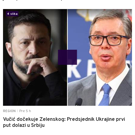
1
4 slika
Pre 5 h
REGION
|
Vučić dočekuje Zelenskog: Predsjednik Ukrajine prvi
put dolazi u Srbiju