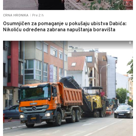
Pre 2 h
CRNA HRONIKA
|
Osumnjičen za pomaganje u pokušaju ubistva Dabića:
Nikoliću određena zabrana napuštanja boravišta
0