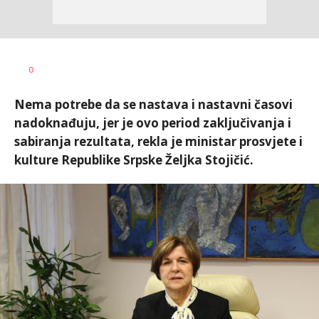
Dragana
AUTOR
0
Božić
Nema potrebe da se nastava i nastavni časovi
nadoknađuju, jer je ovo period zaključivanja i
sabiranja rezultata, rekla je ministar prosvjete i
kulture Republike Srpske Željka Stojičić.