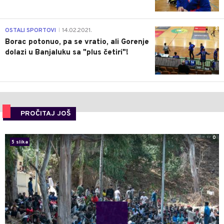
3
OSTALI SPORTOVI
14.02.2021.
|
Borac potonuo, pa se vratio, ali Gorenje
dolazi u Banjaluku sa "plus četiri"!
PROČITAJ JOŠ
0
5 slika