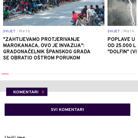
SVIJET
Pre 1 h
SVIJET
Pre 1 h
|
|
"ZAHTIJEVAMO PROTJERIVANJE
POPLAVE U K
MAROKANACA, OVO JE INVAZIJA":
OD 25.000 LJ
GRADONAČELNIK ŠPANSKOG GRADA
"DOLFIN" (V
SE OBRATIO OŠTROM PORUKOM
KOMENTARI
0
SVI KOMENTARI