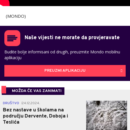
(MONDO)
Naše vijesti ne morate da provjeravate
Budite bolje informisani od drugih, preuzmite Mondo mobilnu
aplikaciju
PREUZMI APLIKACIJU
MOŽDA ĆE VAS ZANIMATI
0
DRUŠTVO
24.12.2024.
|
Bez nastave u školama na
području Dervente, Doboja i
Teslića