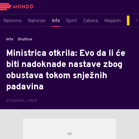
Naslovna
Najnovije
Info
Sport
Zabava
Magazin
M
Info
Društvo
Ministrica otkrila: Evo da li će
biti nadoknade nastave zbog
obustava tokom snježnih
padavina
27.12.2024. / 08:31