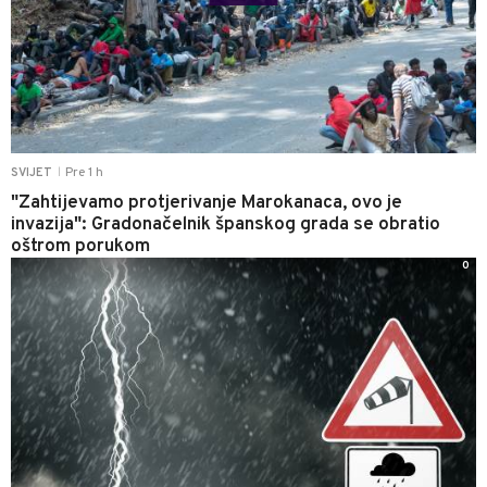
Pre 1 h
SVIJET
|
"Zahtijevamo protjerivanje Marokanaca, ovo je
invazija": Gradonačelnik španskog grada se obratio
oštrom porukom
0