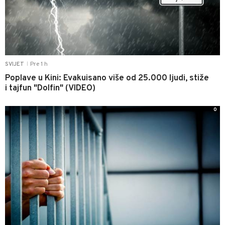
Pre 1 h
SVIJET
|
Poplave u Kini: Evakuisano više od 25.000 ljudi, stiže
i tajfun "Dolfin" (VIDEO)
0