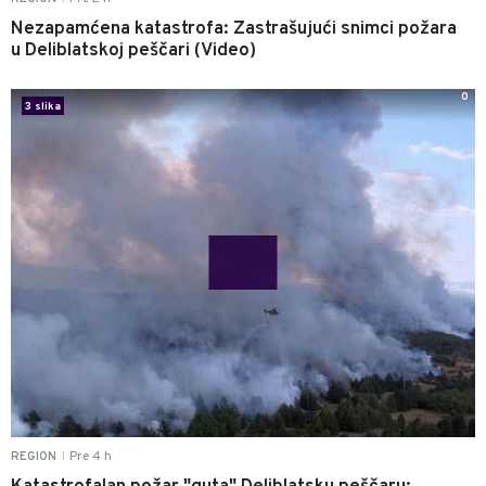
Nezapamćena katastrofa: Zastrašujući snimci požara
u Deliblatskoj peščari (Video)
0
3 slika
Pre 4 h
REGION
|