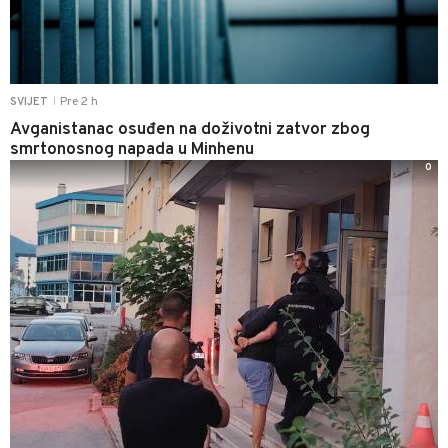
Pre 2 h
SVIJET
|
Avganistanac osuđen na doživotni zatvor zbog
smrtonosnog napada u Minhenu
0