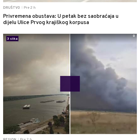
Pre 2 h
DRUŠTVO
|
Privremena obustava: U petak bez saobraćaja u
dijelu Ulice Prvog krajiškog korpusa
0
3 slika
Pre 2 h
REGION
|