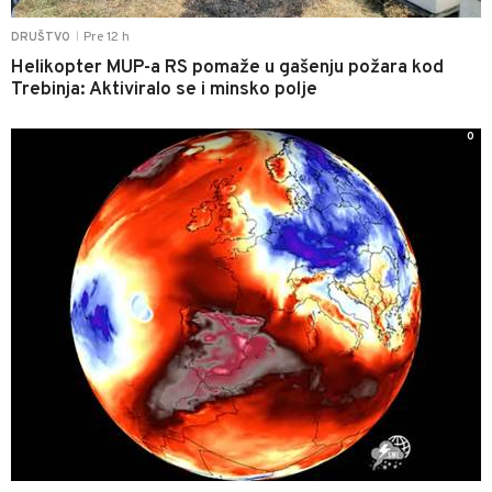
Pre 12 h
DRUŠTVO
|
Helikopter MUP-a RS pomaže u gašenju požara kod
Trebinja: Aktiviralo se i minsko polje
0