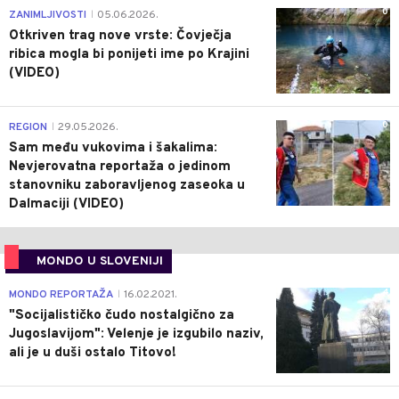
0
ZANIMLJIVOSTI
05.06.2026.
|
Otkriven trag nove vrste: Čovječja
ribica mogla bi ponijeti ime po Krajini
(VIDEO)
0
REGION
29.05.2026.
|
Sam među vukovima i šakalima:
Nevjerovatna reportaža o jedinom
stanovniku zaboravljenog zaseoka u
Dalmaciji (VIDEO)
MONDO U SLOVENIJI
4
MONDO REPORTAŽA
16.02.2021.
|
"Socijalističko čudo nostalgično za
Jugoslavijom": Velenje je izgubilo naziv,
ali je u duši ostalo Titovo!