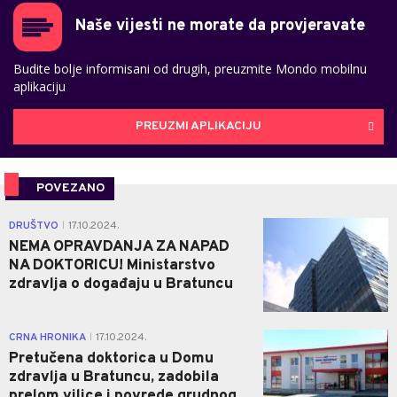
Naše vijesti ne morate da provjeravate
Budite bolje informisani od drugih, preuzmite Mondo mobilnu
aplikaciju
PREUZMI APLIKACIJU
POVEZANO
0
DRUŠTVO
17.10.2024.
|
NEMA OPRAVDANJA ZA NAPAD
NA DOKTORICU! Ministarstvo
zdravlja o događaju u Bratuncu
1
CRNA HRONIKA
17.10.2024.
|
Pretučena doktorica u Domu
zdravlja u Bratuncu, zadobila
prelom vilice i povrede grudnog