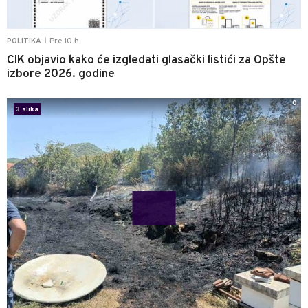
Pre 10 h
POLITIKA
|
CIK objavio kako će izgledati glasački listići za Opšte
izbore 2026. godine
0
3 slika