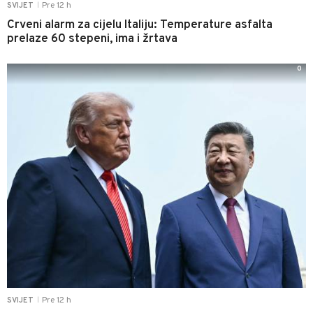
Pre 12 h
SVIJET
|
Crveni alarm za cijelu Italiju: Temperature asfalta
prelaze 60 stepeni, ima i žrtava
0
Pre 12 h
SVIJET
|