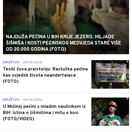
NAJDUŽA PEĆINA U BIH KRIJE JEZERO, HILJADE
ŠIŠMIŠA I KOSTI PEĆINSKOG MEDVJEDA STARE VIŠE
OD 20.000 GODINA (FOTO)
0
DRUŠTVO
28.06.2026.
|
Teslić čuva praistoriju: Rastuška pećina
kao svjedok života neandertalaca
(FOTO)
0
DRUŠTVO
06.06.2026.
|
U Mićinoj pećini s mladim naučnikom iz
BiH: Istina o šišmišima i mitu o kosi
(FOTO/VIDEO)