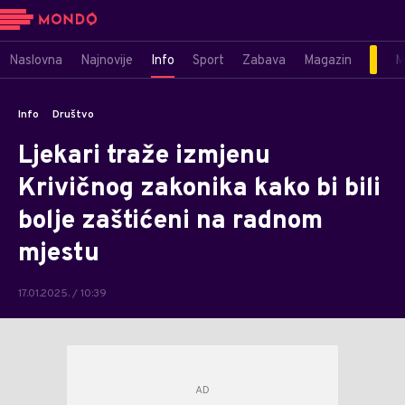
Naslovna
Najnovije
Info
Sport
Zabava
Magazin
M
Info
Društvo
Ljekari traže izmjenu
Krivičnog zakonika kako bi bili
bolje zaštićeni na radnom
mjestu
17.01.2025. / 10:39