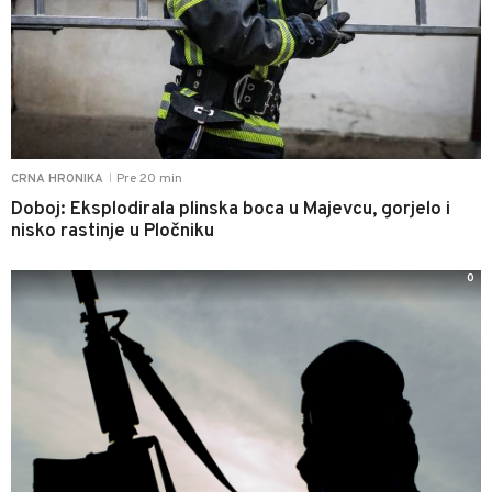
Pre 20 min
CRNA HRONIKA
|
Doboj: Eksplodirala plinska boca u Majevcu, gorjelo i
nisko rastinje u Pločniku
0