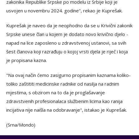
zakonika Republike Srpske po modelu iz Srbije koji je
usvojen u novembru 2024. godine", rekao je Kuprešak.
Kuprešak je naveo da je neophodno da se u Krivični zakonik
Srpske unese član u kojem je dodato novo krivično djelo -
napad na lice zaposleno u zdravstvenoj ustanovi, sa svih
šest članova koji razrađuju o kojoj vrsti djela je riječ i koja
je propisana kazna.
"Na ovaj način ćemo zasigurno propisanim kaznama koliko-
toliko zaštititi medicinske radnike od nasilja na radnim
mjestima, s obzirom na to da je proglašavanje
zdravstvenih profesionalaca službenim licima kao ranija
incijativa nije naišla na odobravanje", istakao je Kuprešak.
(Srna/Mondo)