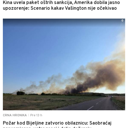
Kina uvela paket oštrih sankcija, Amerika dobila jasno
upozorenje: Scenario kakav Vašington nije očekivao
0
Pre 13 h
CRNA HRONIKA
|
Požar kod Bijeljine zatvorio obilaznicu: Saobraćaj