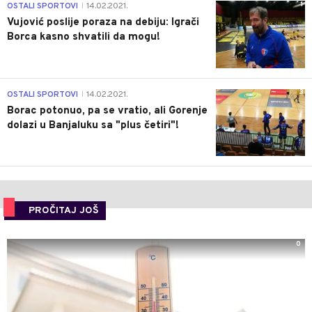
1
OSTALI SPORTOVI
14.02.2021.
|
Vujović poslije poraza na debiju: Igrači
Borca kasno shvatili da mogu!
3
OSTALI SPORTOVI
14.02.2021.
|
Borac potonuo, pa se vratio, ali Gorenje
dolazi u Banjaluku sa "plus četiri"!
PROČITAJ JOŠ
0