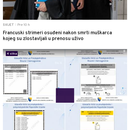
Pre 10 h
SVIJET
|
Francuski strimeri osuđeni nakon smrti muškarca
kojeg su zlostavljali u prenosu uživo
0
4 slika