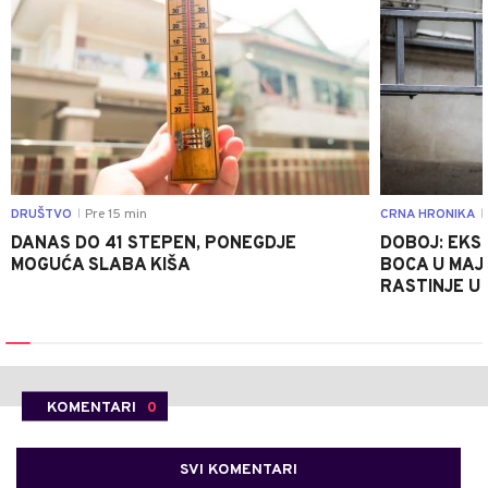
DRUŠTVO
Pre 15 min
CRNA HRONIKA
|
|
DANAS DO 41 STEPEN, PONEGDJE
DOBOJ: EKS
MOGUĆA SLABA KIŠA
BOCA U MAJE
RASTINJE U
KOMENTARI
0
SVI KOMENTARI