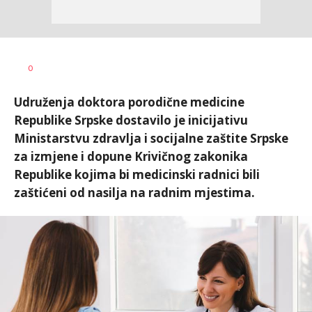
Željko
AUTOR
0
Svitlica
Udruženja doktora porodične medicine
Republike Srpske dostavilo je inicijativu
Ministarstvu zdravlja i socijalne zaštite Srpske
za izmjene i dopune Krivičnog zakonika
Republike kojima bi medicinski radnici bili
zaštićeni od nasilja na radnim mjestima.