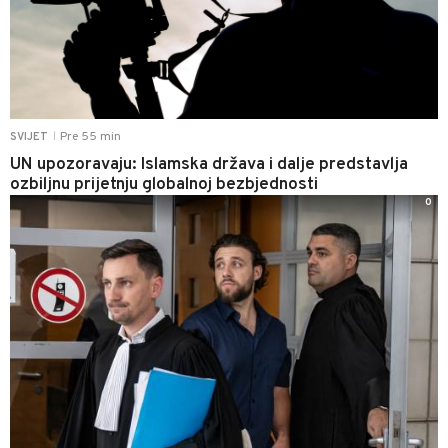
Pre 55 min
SVIJET
|
UN upozoravaju: Islamska država i dalje predstavlja
ozbiljnu prijetnju globalnoj bezbjednosti
0