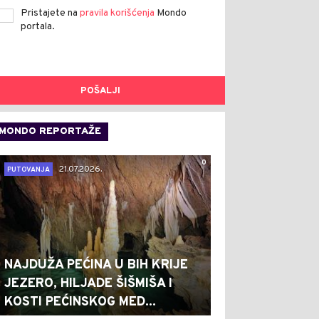
Pristajete na
pravila korišćenja
Mondo
portala.
POŠALJI
MONDO REPORTAŽE
0
21.07.2026.
PUTOVANJA
NAJDUŽA PEĆINA U BIH KRIJE
JEZERO, HILJADE ŠIŠMIŠA I
KOSTI PEĆINSKOG MED...