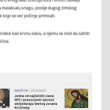
du malaksalu snagu, poslije dugog zimskog
 koje se već počinje primicati.
odice kao krsnu slavu, a njemu se moli da zaštiti
očina.
0
0
DRUŠTVO
20.01.2025.
|
Jedna od najčešćih slava:
SPC i pravoslavni vjernici
obilježavaju Svetog Jovana
Krstitelja