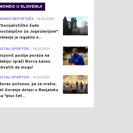
MONDO U SLOVENIJI
4
MONDO REPORTAŽA
16.02.2021.
|
"Socijalističko čudo
nostalgično za Jugoslavijom":
Velenje je izgubilo n...
1
OSTALI SPORTOVI
14.02.2021.
|
Vujović poslije poraza na
debiju: Igrači Borca kasno
shvatili da mogu!
3
OSTALI SPORTOVI
14.02.2021.
|
Borac potonuo, pa se vratio,
ali Gorenje dolazi u Banjaluku
sa "plus čet...