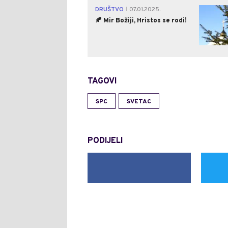
DRUŠTVO
07.01.2025.
|
🍂 Mir Božiji, Hristos se rodi!
TAGOVI
SPC
SVETAC
PODIJELI