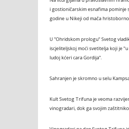
i gostioničarskim esnafima pominje se
godine u Nikeji od mača hristoborno
U "Ohridskom prologu" Svetog vladike
iscjeliteljskoj moći svetitelja koji j
ludoj kćeri cara Gordija".
Sahranjen je skromno u selu Kampsada 
Kult Svetog Trifuna je veoma razvije
vinogradari, dok ga svojim zaštitniko
Vinogradari na dan Svetog Trifuna id