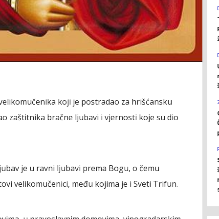
velikomučenika koji je postradao za hrišćansku
ao zaštitnika bračne ljubavi i vjernosti koje su dio
ubav je u ravni ljubavi prema Bogu, o čemu
tovi velikomučenici, među kojima je i Sveti Trifun.
ovima, u pravoslavnim domovima, vinogradarskim