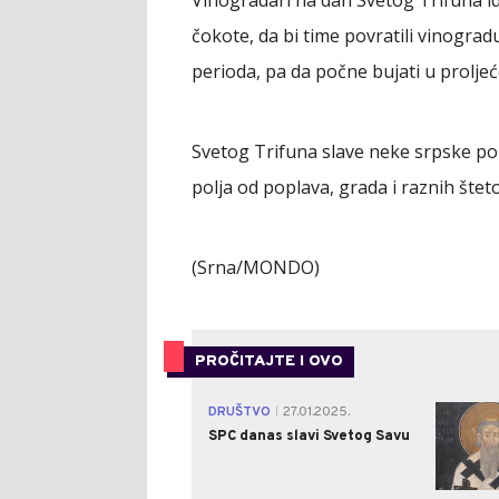
čokote, da bi time povratili vinogra
perioda, pa da počne bujati u proljeće
Svetog Trifuna slave neke srpske por
polja od poplava, grada i raznih štet
(Srna/MONDO)
PROČITAJTE I OVO
DRUŠTVO
27.01.2025.
|
SPC danas slavi Svetog Savu