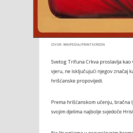
IZVOR: WIKIPEDIA/PRINTSCREEN
Svetog Trifuna Crkva proslavlja kao 
vjeru, ne isključujući njegov značaj k
hrišćanske propovijedi.
Prema hrišćanskom učenju, bračna lj
svojim djelima najbolje svjedoče Hris
Na liturgijama u pravoslavnim hram