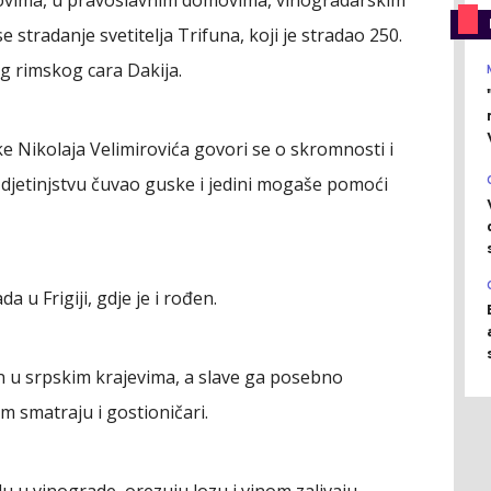
 stradanje svetitelja Trifuna, koji je stradao 250.
g rimskog cara Dakija.
 Nikolaja Velimirovića govori se o skromnosti i
e "u djetinjstvu čuvao guske i jedini mogaše pomoći
u Frigiji, gdje je i rođen.
n u srpskim krajevima, a slave ga posebno
m smatraju i gostioničari.
u u vinograde, orezuju lozu i vinom zalivaju