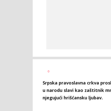
Aleksandar
AUTOR
0
Blagić
Srpska pravoslavna crkva prosl
u narodu slavi kao zaštitnik mn
njegujući hrišćansku ljubav.