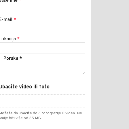
Vaše ime
*
E-mail
*
Lokacija
*
Ubacite video ili foto
Možete da ubacite do 3 fotografije ili videa. Ne
smije biti više od 25 MB.