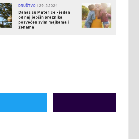
0
0
DRUŠTVO
29.12.2024.
|
Danas su Materice - jedan
od najljepših praznika
posvećen svim majkama i
ženama