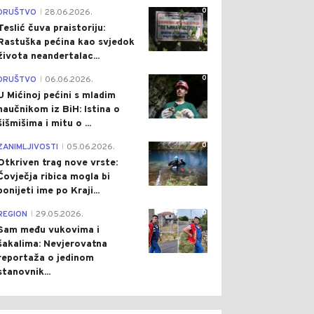
0
DRUŠTVO
28.06.2026.
|
Teslić čuva praistoriju:
Rastuška pećina kao svjedok
života neandertalac...
0
DRUŠTVO
06.06.2026.
|
U Mićinoj pećini s mladim
naučnikom iz BiH: Istina o
šišmišima i mitu o ...
0
ZANIMLJIVOSTI
05.06.2026.
|
Otkriven trag nove vrste:
Čovječja ribica mogla bi
ponijeti ime po Kraji...
0
REGION
29.05.2026.
|
Sam među vukovima i
šakalima: Nevjerovatna
reportaža o jedinom
stanovnik...