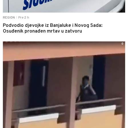
Pre 2 h
REGION
|
Podvodio djevojke iz Banjaluke i Novog Sada:
Osuđenik pronađen mrtav u zatvoru
0