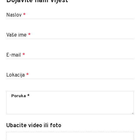
Dojavite nam vijest
Naslov
*
Vaše ime
*
E-mail
*
Lokacija
*
Ubacite video ili foto