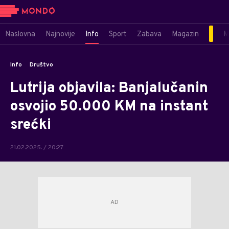
Naslovna
Najnovije
Info
Sport
Zabava
Magazin
M
Info
Društvo
Lutrija objavila: Banjalučanin
osvojio 50.000 KM na instant
srećki
21.02.2025. / 20:27