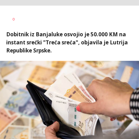
Dušan
AUTOR
0
Volaš
Dobitnik iz Banjaluke osvojio je 50.000 KM na
instant srećki "Treća sreća", objavila je Lutrija
Republike Srpske.