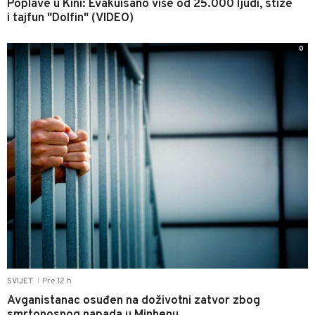
Poplave u Kini: Evakuisano više od 25.000 ljudi, stiže
i tajfun "Dolfin" (VIDEO)
0
Pre 12 h
SVIJET
|
Avganistanac osuđen na doživotni zatvor zbog