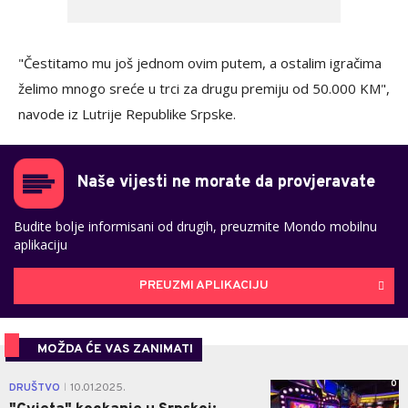
"Čestitamo mu još jednom ovim putem, a ostalim igračima
želimo mnogo sreće u trci za drugu premiju od 50.000 KM",
navode iz Lutrije Republike Srpske.
Naše vijesti ne morate da provjeravate
Budite bolje informisani od drugih, preuzmite Mondo mobilnu
aplikaciju
PREUZMI APLIKACIJU
MOŽDA ĆE VAS ZANIMATI
0
DRUŠTVO
10.01.2025.
|