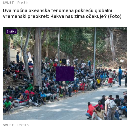
Pre 3 h
SVIJET
|
Dva moćna okeanska fenomena pokreću globalni
vremenski preokret: Kakva nas zima očekuje? (Foto)
0
5 slika
Pre 11 h
SVIJET
|