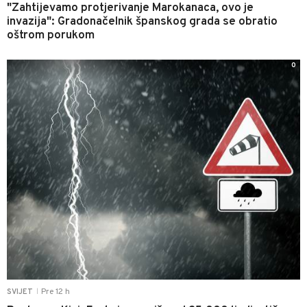
"Zahtijevamo protjerivanje Marokanaca, ovo je
invazija": Gradonačelnik španskog grada se obratio
oštrom porukom
0
Pre 12 h
SVIJET
|