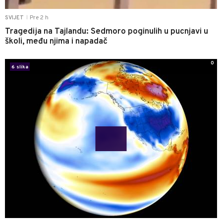
Pre 2 h
SVIJET
|
Tragedija na Tajlandu: Sedmoro poginulih u pucnjavi u
školi, među njima i napadač
0
6 slika