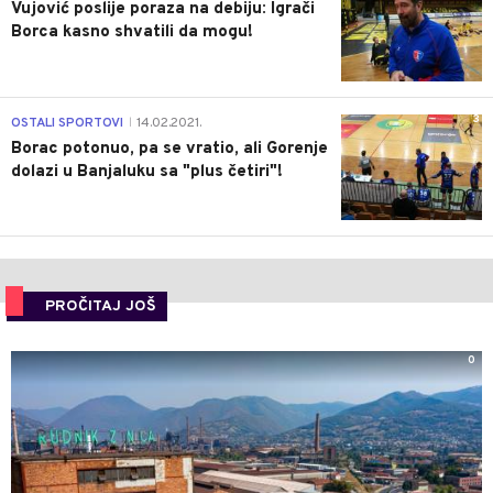
Vujović poslije poraza na debiju: Igrači
Borca kasno shvatili da mogu!
3
OSTALI SPORTOVI
14.02.2021.
|
Borac potonuo, pa se vratio, ali Gorenje
dolazi u Banjaluku sa "plus četiri"!
PROČITAJ JOŠ
0