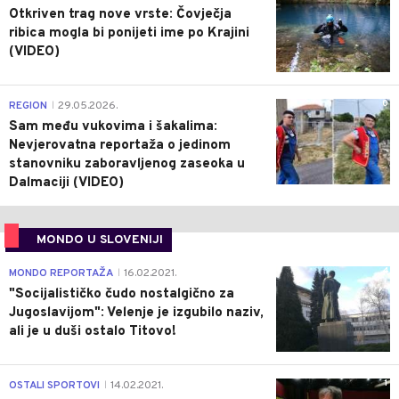
Otkriven trag nove vrste: Čovječja
ribica mogla bi ponijeti ime po Krajini
(VIDEO)
0
REGION
29.05.2026.
|
Sam među vukovima i šakalima:
Nevjerovatna reportaža o jedinom
stanovniku zaboravljenog zaseoka u
Dalmaciji (VIDEO)
MONDO U SLOVENIJI
4
MONDO REPORTAŽA
16.02.2021.
|
"Socijalističko čudo nostalgično za
Jugoslavijom": Velenje je izgubilo naziv,
ali je u duši ostalo Titovo!
1
OSTALI SPORTOVI
14.02.2021.
|