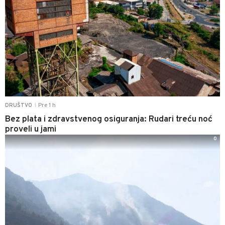
Pre 1 h
DRUŠTVO
|
Bez plata i zdravstvenog osiguranja: Rudari treću noć
proveli u jami
0