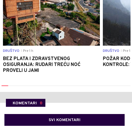
DRUŠTVO
Pre 1 h
DRUŠTVO
Pre 1 
|
|
BEZ PLATA I ZDRAVSTVENOG
POŽAR KOD K
OSIGURANJA: RUDARI TREĆU NOĆ
KONTROLE: 
PROVELI U JAMI
KOMENTARI
0
SVI KOMENTARI