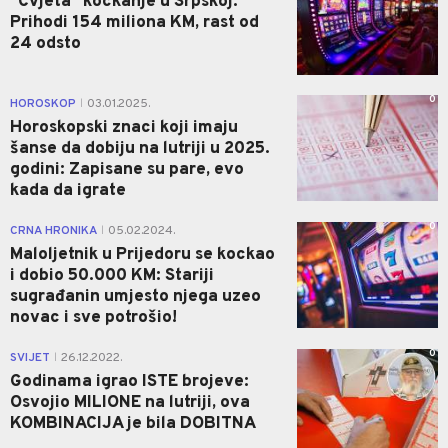
"Cvjeta" kockanje u Srpskoj:
Prihodi 154 miliona KM, rast od
24 odsto
0
HOROSKOP
03.01.2025.
|
Horoskopski znaci koji imaju
šanse da dobiju na lutriji u 2025.
godini: Zapisane su pare, evo
kada da igrate
0
CRNA HRONIKA
05.02.2024.
|
Maloljetnik u Prijedoru se kockao
i dobio 50.000 KM: Stariji
sugrađanin umjesto njega uzeo
novac i sve potrošio!
0
SVIJET
26.12.2022.
|
Godinama igrao ISTE brojeve:
Osvojio MILIONE na lutriji, ova
KOMBINACIJA je bila DOBITNA