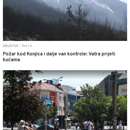
Pre 1 h
DRUŠTVO
|
Požar kod Konjica i dalje van kontrole: Vatra prijeti
kućama
0