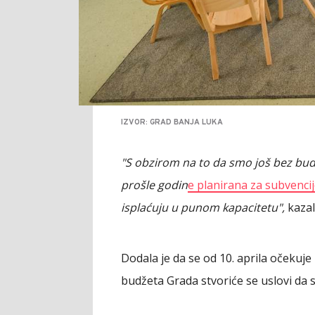
IZVOR: GRAD BANJA LUKA
"S obzirom na to da smo još bez bud
prošle godin
e planirana za subvenci
isplaćuju u punom kapacitetu",
kazal
Dodala je da se od 10. aprila očekuje
budžeta Grada stvoriće se uslovi da 