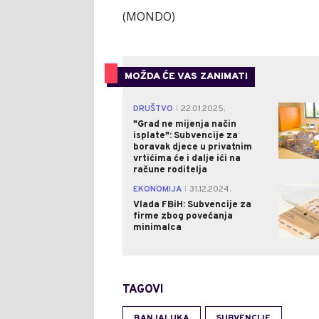
(MONDO)
MOŽDA ĆE VAS ZANIMATI
DRUŠTVO
22.01.2025.
|
"Grad ne mijenja način
isplate": Subvencije za
boravak djece u privatnim
vrtićima će i dalje ići na
račune roditelja
EKONOMIJA
31.12.2024.
|
Vlada FBiH: Subvencije za
firme zbog povećanja
minimalca
TAGOVI
BANJALUKA
SUBVENCIJE