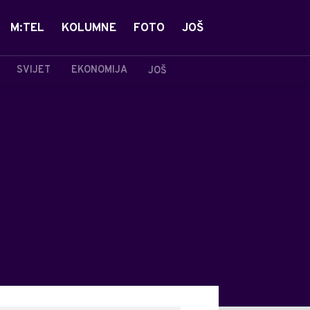
M:TEL
KOLUMNE
FOTO
JOŠ
SVIJET
EKONOMIJA
JOŠ