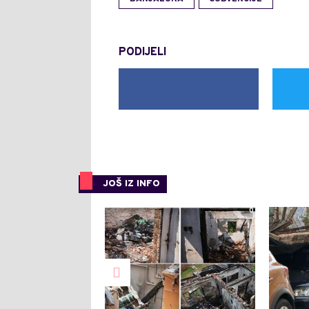
PODIJELI
JOŠ IZ INFO
0