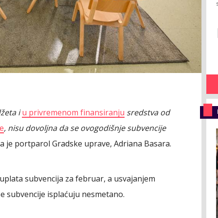
žeta i
u privremenom finansiranju
sredstva od
je
, nisu dovoljna da se ovogodišnje subvencije
a je portparol Gradske uprave, Adriana Basara.
 uplata subvencija za februar, a usvajanjem
se subvencije isplaćuju nesmetano.