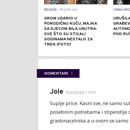
REGION
Pre 25 min
CRNA HRO
|
GROM UDARIO U
URUŠILA
PORODIČNU KUĆU, MAJKA
GRAĐEV
SA DJECOM BILA UNUTRA:
AUTOMO
SVE ŠTO SU STICALI
POD RU
GODINAMA NESTALO ZA
TREN (FOTO)
KOMENTARI
1
Jole
31.03.2025. / 17:19
Suplje price. Kasni sve, ne samo sub
posebnim potrebama i stipendije z
gradonacelnika a u ovom se samo n