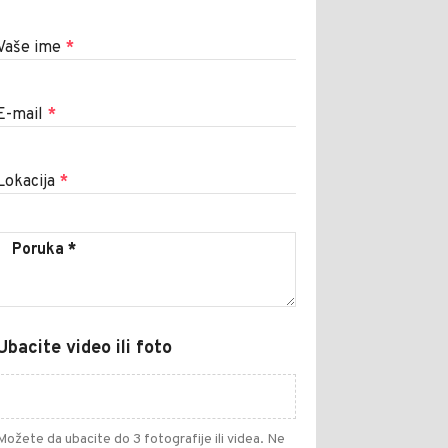
Vaše ime
*
E-mail
*
Lokacija
*
Ubacite video ili foto
Možete da ubacite do 3 fotografije ili videa. Ne