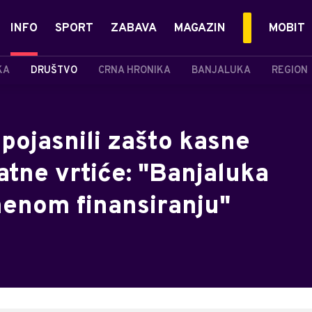
INFO
SPORT
ZABAVA
MAGAZIN
MOBIT
KA
DRUŠTVO
CRNA HRONIKA
BANJALUKA
REGION
pojasnili zašto kasne
atne vrtiće: "Banjaluka
emenom finansiranju"