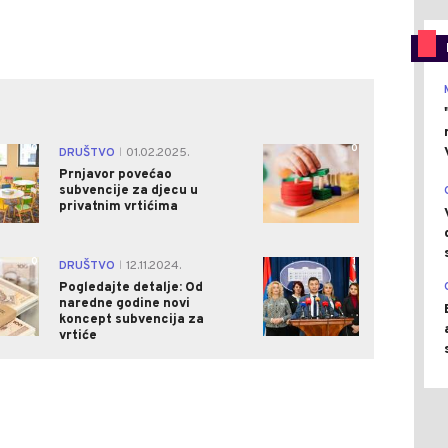
0
0
DRUŠTVO
01.02.2025.
|
Prnjavor povećao
subvencije za djecu u
privatnim vrtićima
0
1
DRUŠTVO
12.11.2024.
|
Pogledajte detalje: Od
naredne godine novi
koncept subvencija za
vrtiće