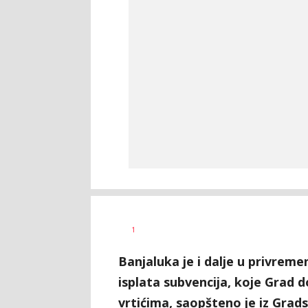
Nikolina
AUTOR
1
Damjanić
Banjaluka je i dalje u privrem
isplata subvencija, koje Grad d
vrtićima, saopšteno je iz Grad