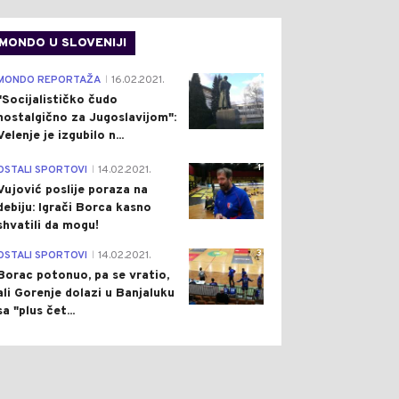
MONDO U SLOVENIJI
4
MONDO REPORTAŽA
16.02.2021.
|
"Socijalističko čudo
nostalgično za Jugoslavijom":
Velenje je izgubilo n...
1
OSTALI SPORTOVI
14.02.2021.
|
Vujović poslije poraza na
debiju: Igrači Borca kasno
shvatili da mogu!
3
OSTALI SPORTOVI
14.02.2021.
|
Borac potonuo, pa se vratio,
ali Gorenje dolazi u Banjaluku
sa "plus čet...