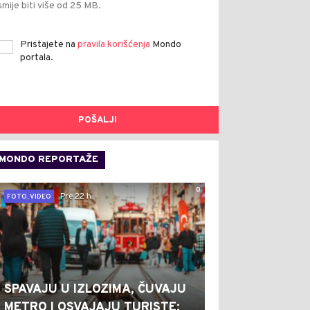
smije biti više od 25 MB.
Pristajete na
pravila korišćenja
Mondo
portala.
POŠALJI
MONDO REPORTAŽE
0
Pre 22 h
FOTO, VIDEO
SPAVAJU U IZLOZIMA, ČUVAJU
METRO I OSVAJAJU TURISTE: