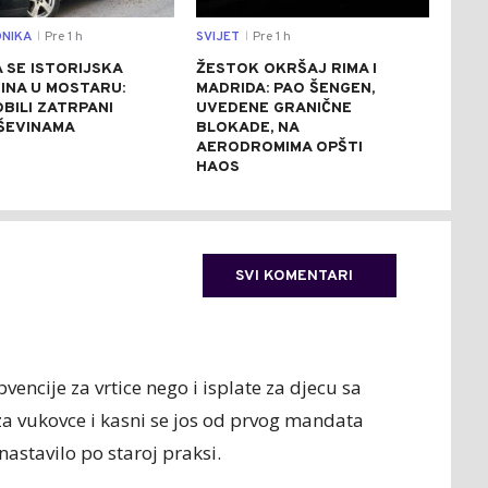
NIKA
Pre 1 h
SVIJET
Pre 1 h
SVIJ
|
|
 SE ISTORIJSKA
ŽESTOK OKRŠAJ RIMA I
ZBO
INA U MOSTARU:
MADRIDA: PAO ŠENGEN,
DUN
BILI ZATRPANI
UVEDENE GRANIČNE
POT
ŠEVINAMA
BLOKADE, NA
DRU
AERODROMIMA OPŠTI
NUK
HAOS
SVI KOMENTARI
vencije za vrtice nego i isplate za djecu sa
a vukovce i kasni se jos od prvog mandata
astavilo po staroj praksi.