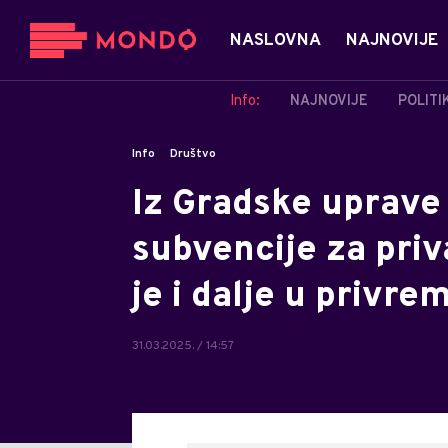
NASLOVNA
NAJNOVIJE
Info:
NAJNOVIJE
POLITI
Info
Društvo
Iz Gradske uprave 
subvencije za priv
je i dalje u privr
31.03.2025. / 14:57