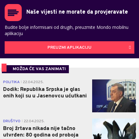
Naše vijesti ne morate da provjeravate
Budite bolje informisani od drugih, preuzmite Mondo mobilnu
aplikaciju
PREUZMI APLIKACIJU
MOŽDA ĆE VAS ZANIMATI
0
POLITIKA
22.04.2025.
|
Dodik: Republika Srpska je glas
onih koji su u Јasenovcu ućutkani
3
DRUŠTVO
22.04.2025.
|
Broj žrtava nikada nije tačno
utvrđen: 80 godina od proboja