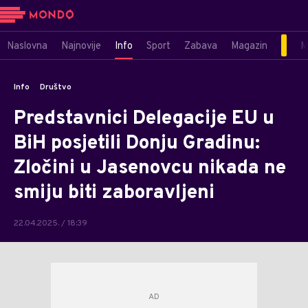
Naslovna
Najnovije
Info
Sport
Zabava
Magazin
M
Info
Društvo
Predstavnici Delegacije EU u
BiH posjetili Donju Gradinu:
Zločini u Jasenovcu nikada ne
smiju biti zaboravljeni
22.04.2025. / 18:39