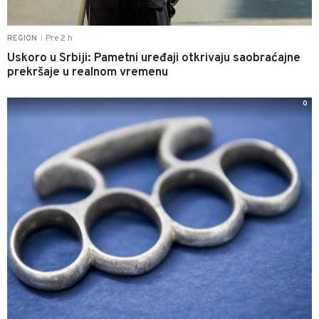
Pre 2 h
REGION
|
Uskoro u Srbiji: Pametni uređaji otkrivaju saobraćajne
prekršaje u realnom vremenu
0