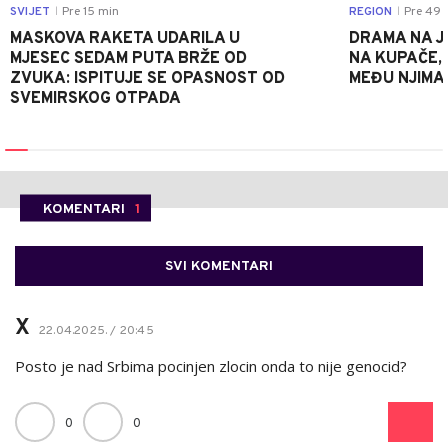
SVIJET
Pre 15 min
REGION
Pre 49 
|
|
MASKOVA RAKETA UDARILA U
DRAMA NA J
MJESEC SEDAM PUTA BRŽE OD
NA KUPAČE, 
ZVUKA: ISPITUJE SE OPASNOST OD
MEĐU NJIMA 
SVEMIRSKOG OTPADA
KOMENTARI
1
SVI KOMENTARI
X
22.04.2025. / 20:45
Posto je nad Srbima pocinjen zlocin onda to nije genocid?
0
0