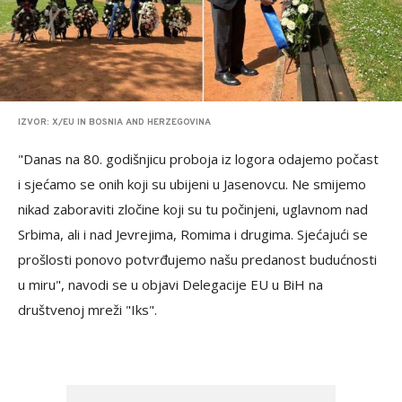
IZVOR: X/EU IN BOSNIA AND HERZEGOVINA
"Danas na 80. godišnjicu proboja iz logora odajemo počast
i sjećamo se onih koji su ubijeni u Jasenovcu. Ne smijemo
nikad zaboraviti zločine koji su tu počinjeni, uglavnom nad
Srbima, ali i nad Jevrejima, Romima i drugima. Sjećajući se
prošlosti ponovo potvrđujemo našu predanost budućnosti
u miru", navodi se u objavi Delegacije EU u BiH na
društvenoj mreži "Iks".