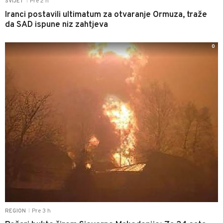
Pre 2 h
SVIJET
|
Iranci postavili ultimatum za otvaranje Ormuza, traže
da SAD ispune niz zahtjeva
0
Pre 3 h
REGION
|