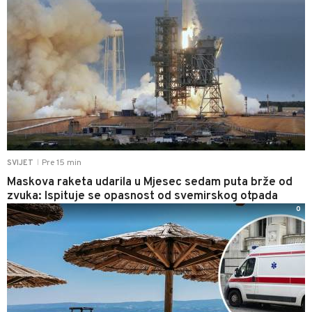
Pre 15 min
SVIJET
|
Maskova raketa udarila u Mjesec sedam puta brže od
zvuka: Ispituje se opasnost od svemirskog otpada
0