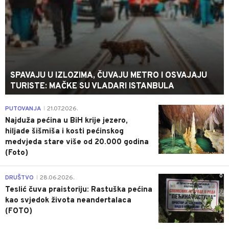
SPAVAJU U IZLOZIMA, ČUVAJU METRO I OSVAJAJU
TURISTE: MAČKE SU VLADARI ISTANBULA
0
PUTOVANJA
21.07.2026.
|
Najduža pećina u BiH krije jezero,
hiljade šišmiša i kosti pećinskog
medvjeda stare više od 20.000 godina
(Foto)
0
DRUŠTVO
28.06.2026.
|
Teslić čuva praistoriju: Rastuška pećina
kao svjedok života neandertalaca
(FOTO)