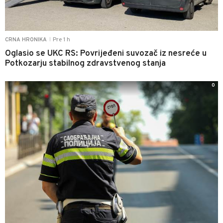
Pre 1 h
CRNA HRONIKA
|
Oglasio se UKC RS: Povrijeđeni suvozač iz nesreće u
Potkozarju stabilnog zdravstvenog stanja
0