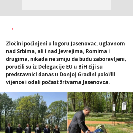
Dušan
AUTOR
1
Volaš
Zločini počinjeni u logoru Jasenovac, uglavnom
nad Srbima, ali i nad Jevrejima, Romima i
drugima, nikada ne smiju da budu zaboravljeni,
poručili su iz Delegacije EU u BiH čiji su
predstavnici danas u Donjoj Gradini položili
vijence i odali počast žrtvama Jasenovca.