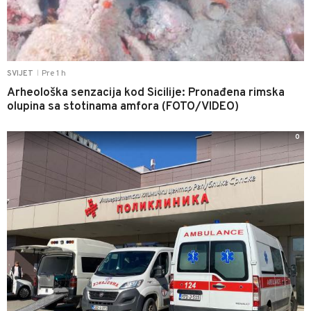
Pre 1 h
SVIJET
|
Arheološka senzacija kod Sicilije: Pronađena rimska
olupina sa stotinama amfora (FOTO/VIDEO)
0