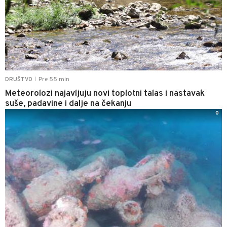
Pre 55 min
DRUŠTVO
|
Meteorolozi najavljuju novi toplotni talas i nastavak
suše, padavine i dalje na čekanju
0