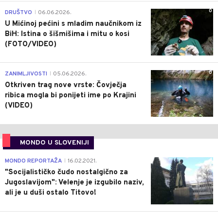
0
DRUŠTVO
06.06.2026.
|
U Mićinoj pećini s mladim naučnikom iz
BiH: Istina o šišmišima i mitu o kosi
(FOTO/VIDEO)
0
ZANIMLJIVOSTI
05.06.2026.
|
Otkriven trag nove vrste: Čovječja
ribica mogla bi ponijeti ime po Krajini
(VIDEO)
MONDO U SLOVENIJI
4
MONDO REPORTAŽA
16.02.2021.
|
"Socijalističko čudo nostalgično za
Jugoslavijom": Velenje je izgubilo naziv,
ali je u duši ostalo Titovo!