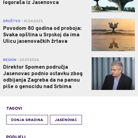
logoraša iz Jasenovca
2
DRUŠTVO
10.04.2025.
|
Povodom 80 godina od proboja:
Svaka opština u Srpskoj da ima
Ulicu jasenovačkih žrtava
0
REGION
20.07.2024.
|
Direktor Spomen područja
Jasenovac podnio ostavku zbog
odbijanja Zagreba da na panou
piše o genocidu nad Srbima
TAGOVI
DONJA GRADINA
JASENOVAC
PODIJELI