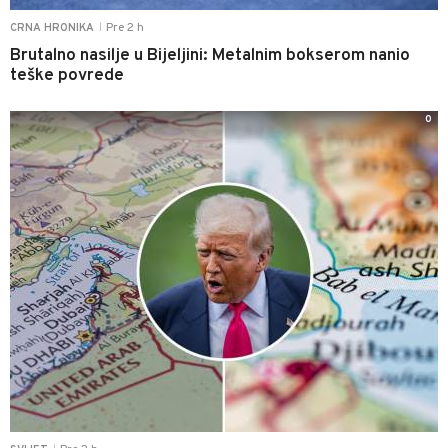
Pre 2 h
CRNA HRONIKA
|
Brutalno nasilje u Bijeljini: Metalnim bokserom nanio
teške povrede
0