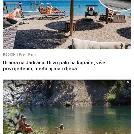
Pre 49 min
REGION
|
Drama na Jadranu: Drvo palo na kupače, više
povrijeđenih, među njima i djeca
0