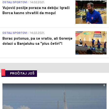
1
OSTALI SPORTOVI
14.02.2021.
|
Vujović poslije poraza na debiju: Igrači
Borca kasno shvatili da mogu!
3
OSTALI SPORTOVI
14.02.2021.
|
Borac potonuo, pa se vratio, ali Gorenje
dolazi u Banjaluku sa "plus četiri"!
PROČITAJ JOŠ
0