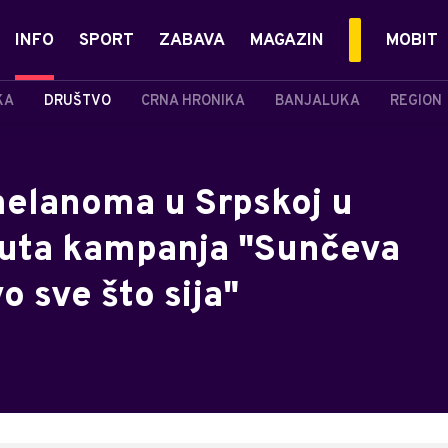
INFO
SPORT
ZABAVA
MAGAZIN
MOBIT
KA
DRUŠTVO
CRNA HRONIKA
BANJALUKA
REGION
 melanoma u Srpskoj u
nuta kampanja "Sunčeva
vo sve što sija"