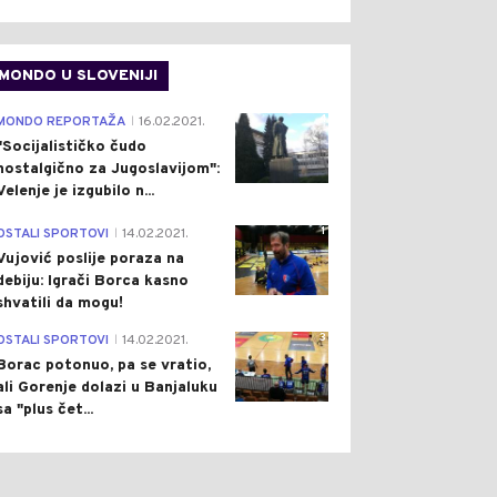
MONDO U SLOVENIJI
4
MONDO REPORTAŽA
16.02.2021.
|
"Socijalističko čudo
nostalgično za Jugoslavijom":
Velenje je izgubilo n...
1
OSTALI SPORTOVI
14.02.2021.
|
Vujović poslije poraza na
debiju: Igrači Borca kasno
shvatili da mogu!
3
OSTALI SPORTOVI
14.02.2021.
|
Borac potonuo, pa se vratio,
ali Gorenje dolazi u Banjaluku
sa "plus čet...