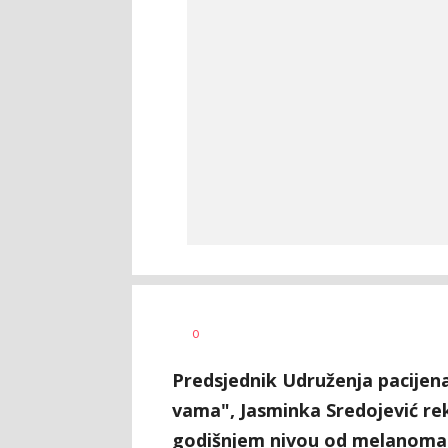
Dragana
AUTOR
0
Božić
Predsjednik Udruženja pacijen
vama", Jasminka Sredojević rek
godišnjem nivou od melanoma u