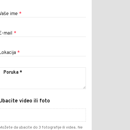
Vaše ime
*
E-mail
*
Lokacija
*
Ubacite video ili foto
Možete da ubacite do 3 fotografije ili videa. Ne