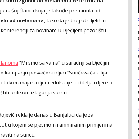
ci smo izgubili od melanoma četiri mlada
našoj članici koja je takođe preminula od
jelu od melanoma,
tako da je broj oboljelih u
a konferenciji za novinare u Dječijem pozorištu
lanoma
"Mi smo sa vama" u saradnji sa Dječijim
e kampanju posvećenu djeci "Sunčeva čarolija:
ti tokom maja s ciljem edukacije roditelja i djece o
štiti prilikom izlaganja suncu.
jević rekla je danas u Banjaluci da je za
ot u kojem se pjesmom i animiranim primjerima
raviti na suncu.