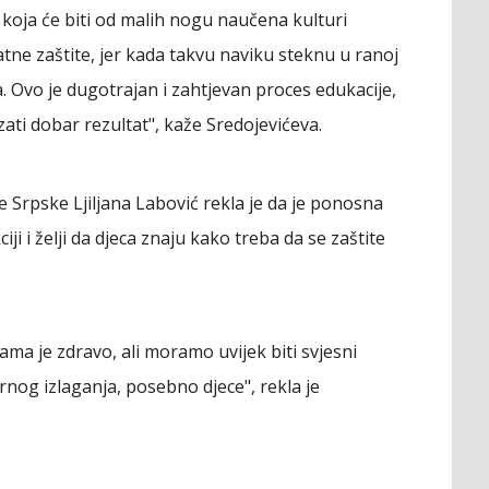
koja će biti od malih nogu naučena kulturi
tne zaštite, jer kada takvu naviku steknu u ranoj
a. Ovo je dugotrajan i zahtjevan proces edukacije,
ti dobar rezultat", kaže Sredojevićeva.
e Srpske Ljiljana Labović rekla je da je ponosna
i i želji da djeca znaju kako treba da se zaštite
ma je zdravo, ali moramo uvijek biti svjesni
nog izlaganja, posebno djece", rekla je