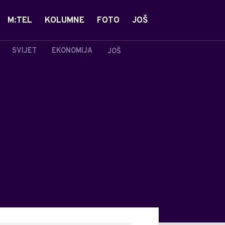
M:TEL
KOLUMNE
FOTO
JOŠ
SVIJET
EKONOMIJA
JOŠ