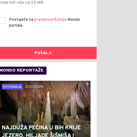
smije biti više od 25 MB.
Pristajete na
pravila korišćenja
Mondo
portala.
POŠALJI
MONDO REPORTAŽE
0
21.07.2026.
PUTOVANJA
NAJDUŽA PEĆINA U BIH KRIJE
JEZERO, HILJADE ŠIŠMIŠA I