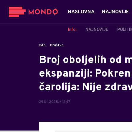
NASLOVNA
NAJNOVIJE
Info:
NAJNOVIJE
POLITI
Info
Društvo
Broj oboljelih od
ekspanziji: Pokre
čarolija: Nije zdra
29.04.2025. / 12:47