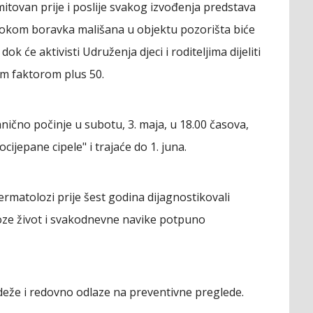
emitovan prije i poslije svakog izvođenja predstava
 tokom boravka mališana u objektu pozorišta biće
 će aktivisti Udruženja djeci i roditeljima dijeliti
im faktorom plus 50.
ično počinje u subotu, 3. maja, u 18.00 časova,
ijepane cipele" i trajaće do 1. juna.
ermatolozi prije šest godina dijagnostikovali
ze život i svakodnevne navike potpuno
deže i redovno odlaze na preventivne preglede.