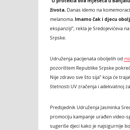
"
U protekla dva mjeseca u Banjalu
života.
Danas idemo na komemoraciju 
melanoma.
Imamo čak i djecu obol
ekspanziji", rekla je Sredojevićeva n
Srpske.
Udruženja pacijenata oboljelih od
me
pozorištem Republike Srpske pokreć
Nije zdravo sve što sija" koja će traja
štetnosti UV zračenja i adekvatnoj za
Predsjednik Udruženja Jasminka Sredo
promociju kampanje urađen video-sp
sugeriše djeci kako je najsigurnije bo