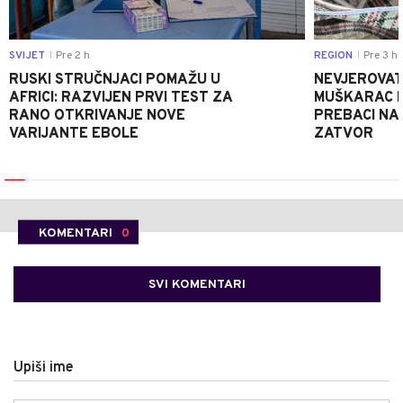
SVIJET
Pre 2 h
REGION
Pre 3 h
|
|
RUSKI STRUČNJACI POMAŽU U
NEVJEROVATA
AFRICI: RAZVIJEN PRVI TEST ZA
MUŠKARAC H
RANO OTKRIVANJE NOVE
PREBACI NA
VARIJANTE EBOLE
ZATVOR
KOMENTARI
0
SVI KOMENTARI
Upiši ime