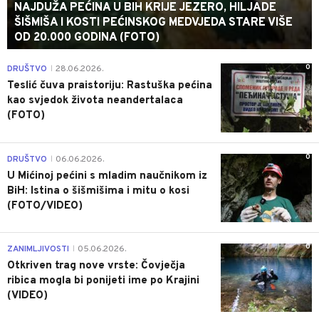
NAJDUŽA PEĆINA U BIH KRIJE JEZERO, HILJADE
ŠIŠMIŠA I KOSTI PEĆINSKOG MEDVJEDA STARE VIŠE
OD 20.000 GODINA (FOTO)
0
DRUŠTVO
28.06.2026.
|
Teslić čuva praistoriju: Rastuška pećina
kao svjedok života neandertalaca
(FOTO)
0
DRUŠTVO
06.06.2026.
|
U Mićinoj pećini s mladim naučnikom iz
BiH: Istina o šišmišima i mitu o kosi
(FOTO/VIDEO)
0
ZANIMLJIVOSTI
05.06.2026.
|
Otkriven trag nove vrste: Čovječja
ribica mogla bi ponijeti ime po Krajini
(VIDEO)