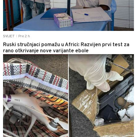
Pre 2 h
SVIJET
|
Ruski stručnjaci pomažu u Africi: Razvijen prvi test za
rano otkrivanje nove varijante ebole
0