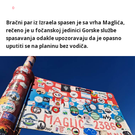
Nikolina
AUTOR
0
Damjanić
Bračni par iz Izraela spasen je sa vrha Maglića,
rečeno je u fočanskoj jedinici Gorske službe
spasavanja odakle upozoravaju da je opasno
uputiti se na planinu bez vodiča.