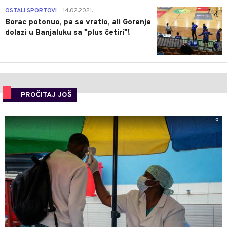
3
OSTALI SPORTOVI
14.02.2021.
|
Borac potonuo, pa se vratio, ali Gorenje
dolazi u Banjaluku sa "plus četiri"!
PROČITAJ JOŠ
0