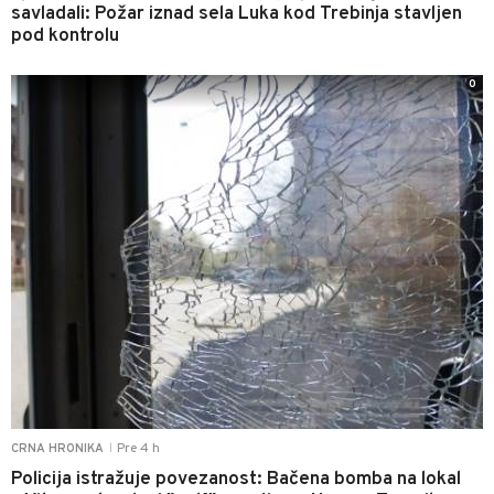
savladali: Požar iznad sela Luka kod Trebinja stavljen
pod kontrolu
0
Pre 4 h
CRNA HRONIKA
|
Policija istražuje povezanost: Bačena bomba na lokal