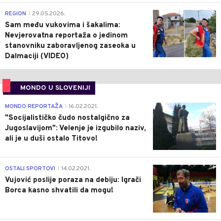
0
REGION
29.05.2026.
|
Sam među vukovima i šakalima:
Nevjerovatna reportaža o jedinom
stanovniku zaboravljenog zaseoka u
Dalmaciji (VIDEO)
MONDO U SLOVENIJI
4
MONDO REPORTAŽA
16.02.2021.
|
"Socijalističko čudo nostalgično za
Jugoslavijom": Velenje je izgubilo naziv,
ali je u duši ostalo Titovo!
1
OSTALI SPORTOVI
14.02.2021.
|
Vujović poslije poraza na debiju: Igrači
Borca kasno shvatili da mogu!