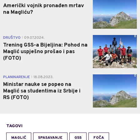
Američki vojnik pronađen mrtav
na Magliću?
0
DRUŠTVO
09.07.2024.
|
Trening GSS-a Bijeljina: Pohod na
Maglić uspješno prošao i pas
(FOTO)
0
PLANINARENJE
18.08.2023.
|
Ministar nauke se popeo na
Maglić sa studentima iz Srbije i
RS (FOTO)
TAGOVI
MAGLIĆ
SPASAVANJE
GSS
FOČA