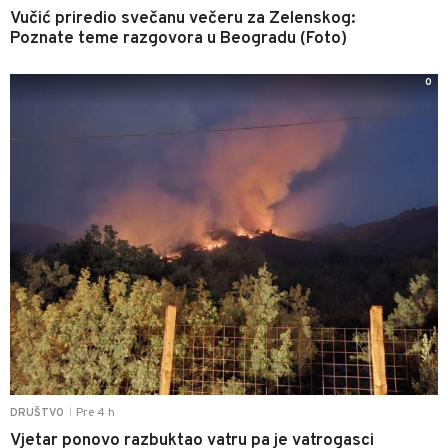
Vučić priredio svečanu večeru za Zelenskog:
Poznate teme razgovora u Beogradu (Foto)
0
Pre 4 h
DRUŠTVO
|
Vjetar ponovo razbuktao vatru pa je vatrogasci