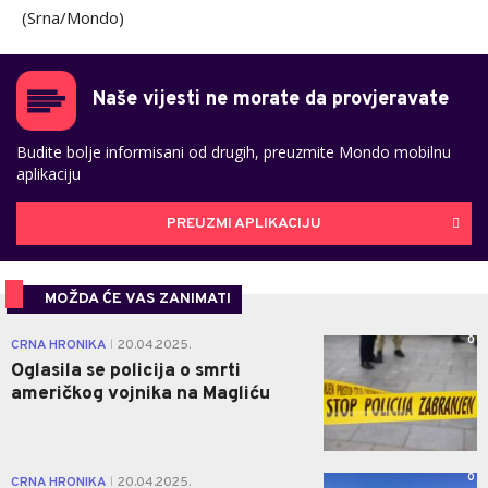
(Srna/Mondo)
Naše vijesti ne morate da provjeravate
Budite bolje informisani od drugih, preuzmite Mondo mobilnu
aplikaciju
PREUZMI APLIKACIJU
MOŽDA ĆE VAS ZANIMATI
0
CRNA HRONIKA
20.04.2025.
|
Oglasila se policija o smrti
američkog vojnika na Magliću
0
CRNA HRONIKA
20.04.2025.
|