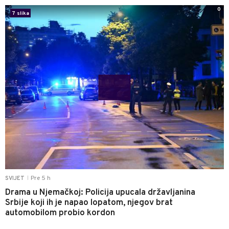
0
7 slika
Pre 5 h
SVIJET
|
Drama u Njemačkoj: Policija upucala državljanina
Srbije koji ih je napao lopatom, njegov brat
automobilom probio kordon