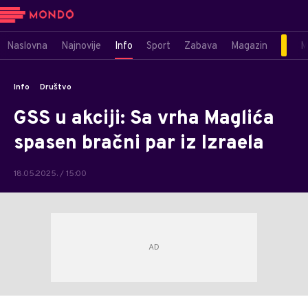
Naslovna
Najnovije
Info
Sport
Zabava
Magazin
M
Info
Društvo
GSS u akciji: Sa vrha Maglića
spasen bračni par iz Izraela
18.05.2025. / 15:00