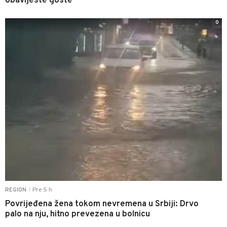
obavijeste goste
0
Pre 5 h
REGION
|
Povrijeđena žena tokom nevremena u Srbiji: Drvo
palo na nju, hitno prevezena u bolnicu