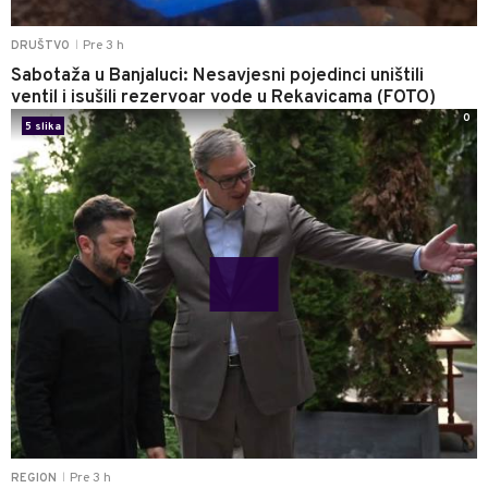
Pre 3 h
DRUŠTVO
|
Sabotaža u Banjaluci: Nesavjesni pojedinci uništili
ventil i isušili rezervoar vode u Rekavicama (FOTO)
0
5 slika
Pre 3 h
REGION
|