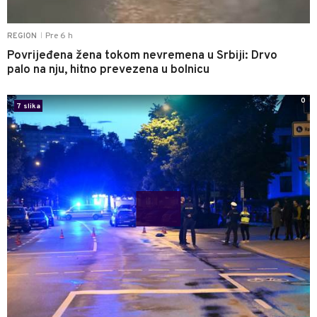
Pre 6 h
REGION
|
Povrijeđena žena tokom nevremena u Srbiji: Drvo
palo na nju, hitno prevezena u bolnicu
0
7 slika