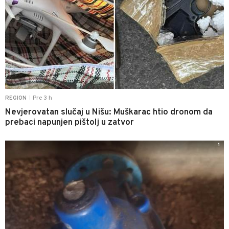
Pre 3 h
REGION
|
Nevjerovatan slučaj u Nišu: Muškarac htio dronom da
prebaci napunjen pištolj u zatvor
1