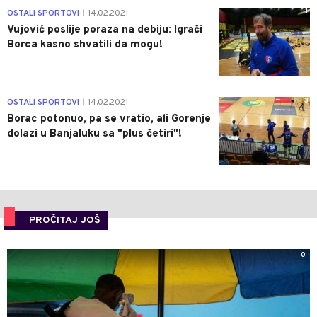
1
OSTALI SPORTOVI
14.02.2021.
|
Vujović poslije poraza na debiju: Igrači
Borca kasno shvatili da mogu!
3
OSTALI SPORTOVI
14.02.2021.
|
Borac potonuo, pa se vratio, ali Gorenje
dolazi u Banjaluku sa "plus četiri"!
PROČITAJ JOŠ
0