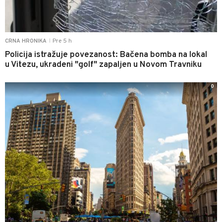
Pre 5 h
CRNA HRONIKA
|
Policija istražuje povezanost: Bačena bomba na lokal
u Vitezu, ukradeni "golf" zapaljen u Novom Travniku
0