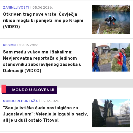
0
ZANIMLJIVOSTI
05.06.2026.
|
Otkriven trag nove vrste: Čovječja
ribica mogla bi ponijeti ime po Krajini
(VIDEO)
0
REGION
29.05.2026.
|
Sam među vukovima i šakalima:
Nevjerovatna reportaža o jedinom
stanovniku zaboravljenog zaseoka u
Dalmaciji (VIDEO)
MONDO U SLOVENIJI
4
MONDO REPORTAŽA
16.02.2021.
|
"Socijalističko čudo nostalgično za
Jugoslavijom": Velenje je izgubilo naziv,
ali je u duši ostalo Titovo!