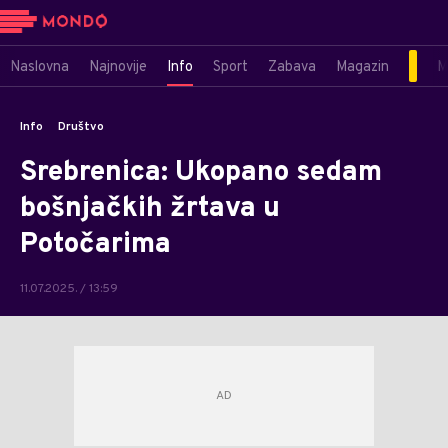
Naslovna
Najnovije
Info
Sport
Zabava
Magazin
M
Info
Društvo
Srebrenica: Ukopano sedam
bošnjačkih žrtava u
Potočarima
11.07.2025. / 13:59