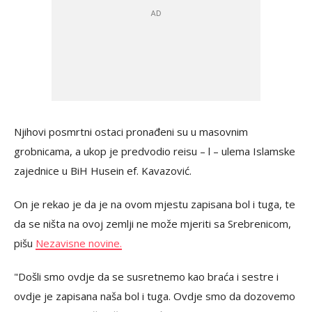
Njihovi posmrtni ostaci pronađeni su u masovnim
grobnicama, a ukop je predvodio reisu – l – ulema Islamske
zajednice u BiH Husein ef. Kavazović.
On je rekao je da je na ovom mjestu zapisana bol i tuga, te
da se ništa na ovoj zemlji ne može mjeriti sa Srebrenicom,
pišu
Nezavisne novine.
"Došli smo ovdje da se susretnemo kao braća i sestre i
ovdje je zapisana naša bol i tuga. Ovdje smo da dozovemo