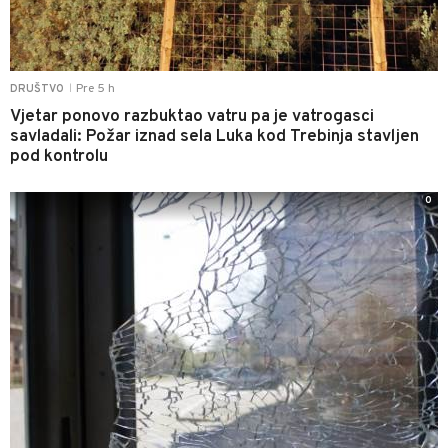
Pre 5 h
DRUŠTVO
|
Vjetar ponovo razbuktao vatru pa je vatrogasci
savladali: Požar iznad sela Luka kod Trebinja stavljen
pod kontrolu
0