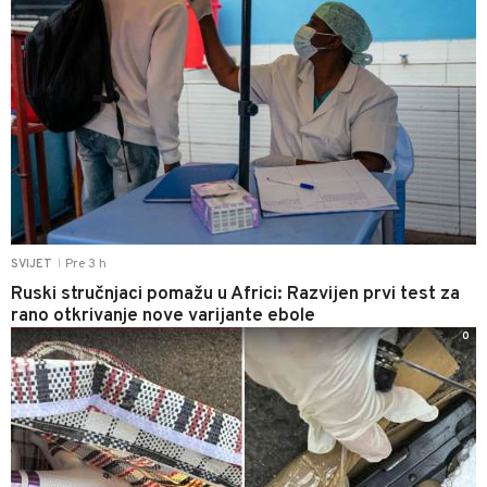
Pre 3 h
SVIJET
|
Ruski stručnjaci pomažu u Africi: Razvijen prvi test za
rano otkrivanje nove varijante ebole
0