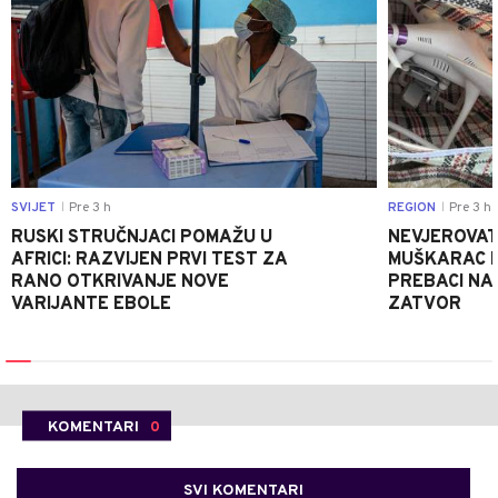
SVIJET
Pre 3 h
REGION
Pre 3 h
|
|
RUSKI STRUČNJACI POMAŽU U
NEVJEROVATA
AFRICI: RAZVIJEN PRVI TEST ZA
MUŠKARAC H
RANO OTKRIVANJE NOVE
PREBACI NA
VARIJANTE EBOLE
ZATVOR
KOMENTARI
0
SVI KOMENTARI