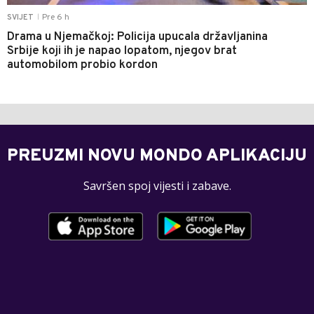
Pre 6 h
SVIJET
|
Drama u Njemačkoj: Policija upucala državljanina
Srbije koji ih je napao lopatom, njegov brat
automobilom probio kordon
PREUZMI NOVU MONDO APLIKACIJU
Savršen spoj vijesti i zabave.