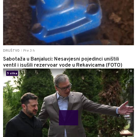
Pre 3 h
DRUŠTVO
|
Sabotaža u Banjaluci: Nesavjesni pojedinci uništili
ventil i isušili rezervoar vode u Rekavicama (FOTO)
0
5 slika