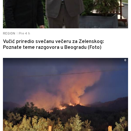
Pre 4 h
REGION
|
Vučić priredio svečanu večeru za Zelenskog:
Poznate teme razgovora u Beogradu (Foto)
0