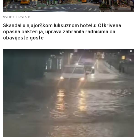
Pre 5 h
SVIJET
|
Skandal u njujorškom luksuznom hotelu: Otkrivena
opasna bakterija, uprava zabranila radnicima da
obavijeste goste
0