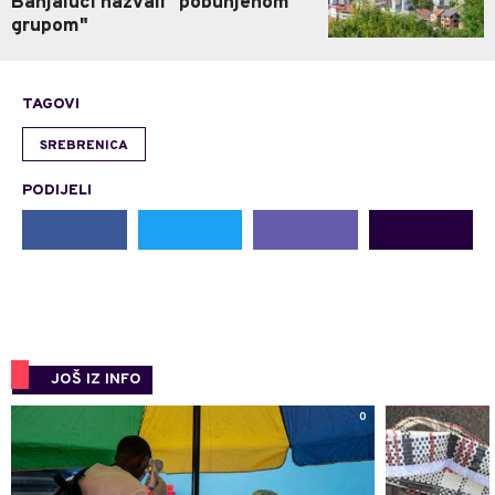
Banjaluci nazvali "pobunjenom
grupom"
TAGOVI
SREBRENICA
PODIJELI
JOŠ IZ INFO
0