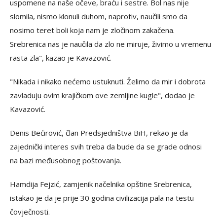
uspomene na naše očeve, braću i sestre. Bol nas nije
slomila, nismo klonuli duhom, naprotiv, naučili smo da
nosimo teret boli koja nam je zločinom zakačena.
Srebrenica nas je naučila da zlo ne miruje, živimo u vremenu
rasta zla", kazao je Kavazović.
"Nikada i nikako nećemo ustuknuti. Želimo da mir i dobrota
zavladuju ovim krajičkom ove zemljine kugle", dodao je
Kavazović.
Denis Bećirović, član Predsjedništva BiH, rekao je da
zajednički interes svih treba da bude da se grade odnosi
na bazi međusobnog poštovanja.
Hamdija Fejzić, zamjenik načelnika opštine Srebrenica,
istakao je da je prije 30 godina civilizacija pala na testu
čovječnosti.