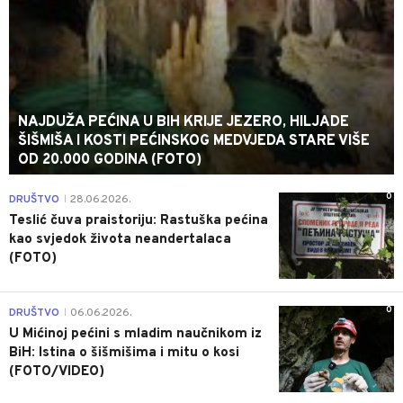
NAJDUŽA PEĆINA U BIH KRIJE JEZERO, HILJADE
ŠIŠMIŠA I KOSTI PEĆINSKOG MEDVJEDA STARE VIŠE
OD 20.000 GODINA (FOTO)
0
DRUŠTVO
28.06.2026.
|
Teslić čuva praistoriju: Rastuška pećina
kao svjedok života neandertalaca
(FOTO)
0
DRUŠTVO
06.06.2026.
|
U Mićinoj pećini s mladim naučnikom iz
BiH: Istina o šišmišima i mitu o kosi
(FOTO/VIDEO)