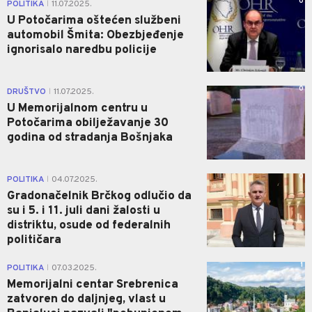
0
POLITIKA
11.07.2025.
|
U Potočarima oštećen službeni
automobil Šmita: Obezbjeđenje
ignorisalo naredbu policije
0
DRUŠTVO
11.07.2025.
|
U Memorijalnom centru u
Potočarima obilježavanje 30
godina od stradanja Bošnjaka
0
POLITIKA
04.07.2025.
|
Gradonačelnik Brčkog odlučio da
su i 5. i 11. juli dani žalosti u
distriktu, osude od federalnih
političara
1
POLITIKA
07.03.2025.
|
Memorijalni centar Srebrenica
zatvoren do daljnjeg, vlast u