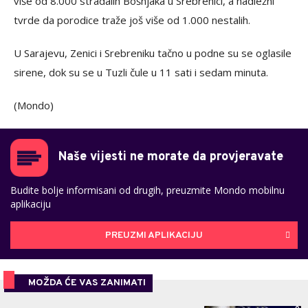
više od 8.000 stradalih Bošnjaka u Srebrenici, a nadležni
tvrde da porodice traže još više od 1.000 nestalih.
U Sarajevu, Zenici i Srebreniku tačno u podne su se oglasile
sirene, dok su se u Tuzli čule u 11 sati i sedam minuta.
(Mondo)
Naše vijesti ne morate da provjeravate
Budite bolje informisani od drugih, preuzmite Mondo mobilnu
aplikaciju
PREUZMI APLIKACIJU
MOŽDA ĆE VAS ZANIMATI