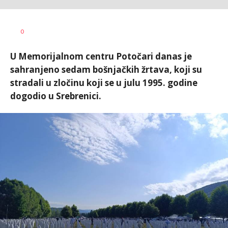
Dragana
AUTOR
0
Božić
U Memorijalnom centru Potočari danas je
sahranjeno sedam bošnjačkih žrtava, koji su
stradali u zločinu koji se u julu 1995. godine
dogodio u Srebrenici.