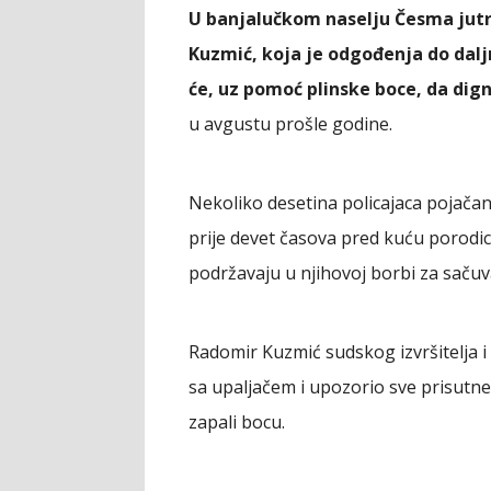
U banjalučkom naselju Česma jutro
Kuzmić, koja je odgođenja do dalj
će, uz pomoć plinske boce, da dign
u avgustu prošle godine.
Nekoliko desetina policajaca pojačani
prije devet časova pred kuću porodic
podržavaju u njihovoj borbi za sačuv
Radomir Kuzmić sudskog izvršitelja i 
sa upaljačem i upozorio sve prisutne 
zapali bocu.