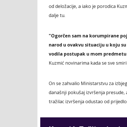
od deložacije, a iako je porodica Ku
dalje tu.
"Ogorčen sam na korumpirane po
narod u ovakvu situaciju u koju su
vodila postupak u mom predmetu š
Kuzmić novinarima kada se sve smiril
On se zahvalio Ministarstvu za izbjeg
današnji pokušaj izvršenja presude, a
tražilac izvršenja odustao od prijedl