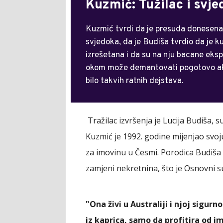
Kuzmić: Tužilac i svjed
Kuzmić tvrdi da je presuda donesena 
svjedoka, da je Budiša tvrdio da je k
izrešetana i da su na nju bacane eks
okom može demantovati pogotovo ako 
bilo takvih ratnih dejstava.
Tražilac izvršenja je Lucija Budiša,
Kuzmić je 1992. godine mijenjao svo
za imovinu u Česmi. Porodica Budiša 
zamjeni nekretnina, što je Osnovni su
"Ona živi u Australiji i njoj sigur
iz kaprica, samo da profitira od i