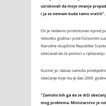
uzrokovali da moje imanje propad
i ja se nemam kuda tamo vratiti"
On je nedavno protestovao ispred pal
nekoliko godina i pred Osnovnim sud
Narodne skupštine Republike Srpske i 
obećavali da će pomoći u rješavanju 
Kuzmić je i danas zamolio predsjedn
obećanje koje mu je dao 2009. godine k
"Zamolio bih ga da se drži obećan
mog problema. Ministarstvo je vol