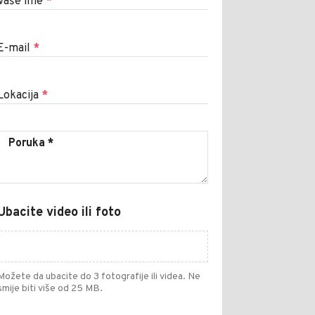
Vaše ime
*
E-mail
*
Lokacija
*
Ubacite video ili foto
Možete da ubacite do 3 fotografije ili videa. Ne
smije biti više od 25 MB.