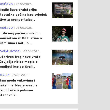
0
DRUŠTVO
28.06.2026.
|
Teslić čuva praistoriju:
Rastuška pećina kao svjedok
života neandertalac...
0
DRUŠTVO
06.06.2026.
|
U Mićinoj pećini s mladim
naučnikom iz BiH: Istina o
šišmišima i mitu o ...
0
ZANIMLJIVOSTI
05.06.2026.
|
Otkriven trag nove vrste:
Čovječja ribica mogla bi
ponijeti ime po Kraji...
0
REGION
29.05.2026.
|
Sam među vukovima i
šakalima: Nevjerovatna
reportaža o jedinom
stanovnik...