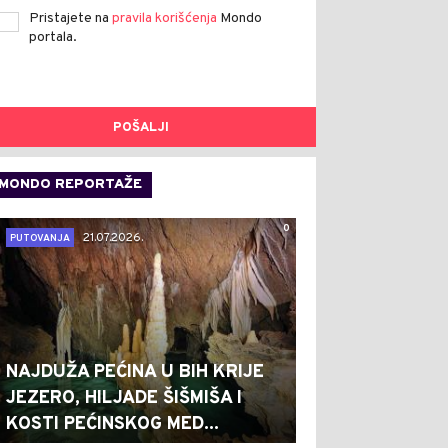
Pristajete na
pravila korišćenja
Mondo
portala.
POŠALJI
MONDO REPORTAŽE
0
21.07.2026.
PUTOVANJA
NAJDUŽA PEĆINA U BIH KRIJE
JEZERO, HILJADE ŠIŠMIŠA I
KOSTI PEĆINSKOG MED...