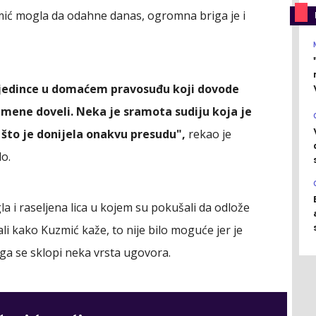
zmić mogla da odahne danas, ogromna briga je i
jedince u domaćem pravosuđu koji dovode
 mene doveli. Neka je sramota sudiju koja je
to je donijela onakvu presudu",
rekao je
o.
la i raseljena lica u kojem su pokušali da odlože
li kako Kuzmić kaže, to nije bilo moguće jer je
oga se sklopi neka vrsta ugovora.