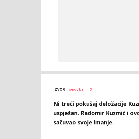
0
IZVOR
mondo.ba
Ni treći pokušaj deložacije Ku
uspješan. Radomir Kuzmić i ovog
sačuvao svoje imanje.