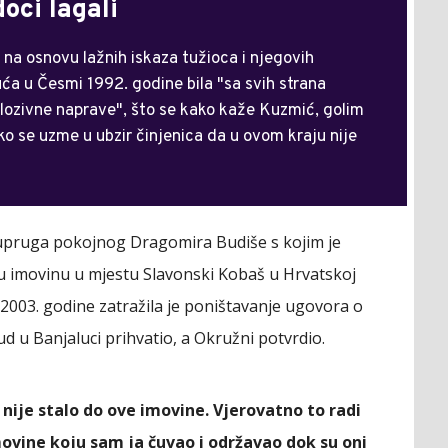
oci lagali
na osnovu lažnih iskaza tužioca i njegovih
uća u Česmi 1992. godine bila "sa svih strana
plozivne naprave", što se kako kaže Kuzmić, golim
se uzme u ubzir činjenica da u ovom kraju nije
 supruga pokojnog Dragomira Budiše s kojim je
ju imovinu u mjestu Slavonski Kobaš u Hrvatskoj
2003. godine zatražila je poništavanje ugovora o
d u Banjaluci prihvatio, a Okružni potvrdio.
no nije stalo do ove imovine. Vjerovatno to radi
movine koju sam ja čuvao i održavao dok su oni