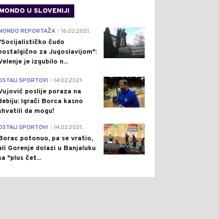
MONDO U SLOVENIJI
4
MONDO REPORTAŽA
16.02.2021.
|
"Socijalističko čudo
nostalgično za Jugoslavijom":
Velenje je izgubilo n...
1
OSTALI SPORTOVI
14.02.2021.
|
Vujović poslije poraza na
debiju: Igrači Borca kasno
shvatili da mogu!
3
OSTALI SPORTOVI
14.02.2021.
|
Borac potonuo, pa se vratio,
ali Gorenje dolazi u Banjaluku
sa "plus čet...