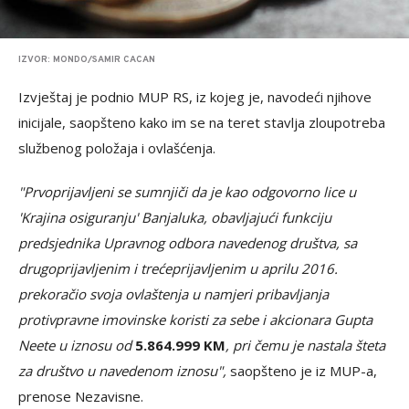
IZVOR: MONDO/SAMIR CACAN
Izvještaj je podnio MUP RS, iz kojeg je, navodeći njihove
inicijale, saopšteno kako im se na teret stavlja zloupotreba
službenog položaja i ovlašćenja.
"Prvoprijavljeni se sumnjiči da je kao odgovorno lice u
'Krajina osiguranju' Banjaluka, obavljajući funkciju
predsjednika Upravnog odbora navedenog društva, sa
drugoprijavljenim i trećeprijavljenim u aprilu 2016.
prekoračio svoja ovlaštenja u namjeri pribavljanja
protivpravne imovinske koristi za sebe i akcionara Gupta
Neete u iznosu od
5.864.999 KM
, pri čemu je nastala šteta
za društvo u navedenom iznosu",
saopšteno je iz MUP-a,
prenose Nezavisne.