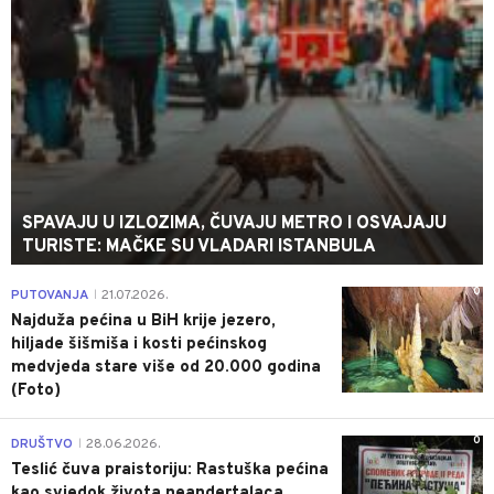
SPAVAJU U IZLOZIMA, ČUVAJU METRO I OSVAJAJU
TURISTE: MAČKE SU VLADARI ISTANBULA
0
PUTOVANJA
21.07.2026.
|
Najduža pećina u BiH krije jezero,
hiljade šišmiša i kosti pećinskog
medvjeda stare više od 20.000 godina
(Foto)
0
DRUŠTVO
28.06.2026.
|
Teslić čuva praistoriju: Rastuška pećina
kao svjedok života neandertalaca