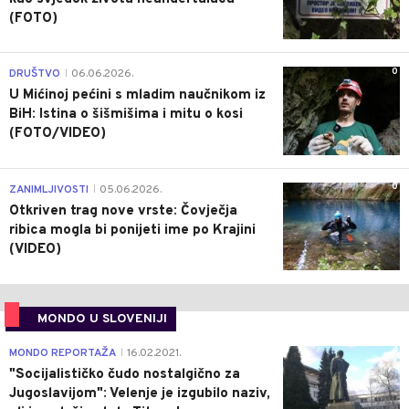
(FOTO)
0
DRUŠTVO
06.06.2026.
|
U Mićinoj pećini s mladim naučnikom iz
BiH: Istina o šišmišima i mitu o kosi
(FOTO/VIDEO)
0
ZANIMLJIVOSTI
05.06.2026.
|
Otkriven trag nove vrste: Čovječja
ribica mogla bi ponijeti ime po Krajini
(VIDEO)
MONDO U SLOVENIJI
4
MONDO REPORTAŽA
16.02.2021.
|
"Socijalističko čudo nostalgično za
Jugoslavijom": Velenje je izgubilo naziv,