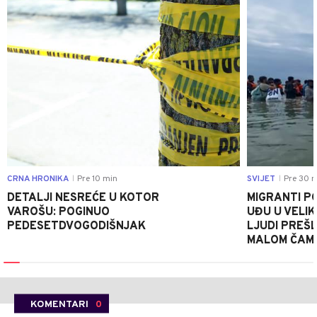
CRNA HRONIKA
Pre 10 min
SVIJET
Pre 30 m
|
|
DETALJI NESREĆE U KOTOR
MIGRANTI P
VAROŠU: POGINUO
UĐU U VELIK
PEDESETDVOGODIŠNJAK
LJUDI PREŠ
MALOM ČAM
KOMENTARI
0