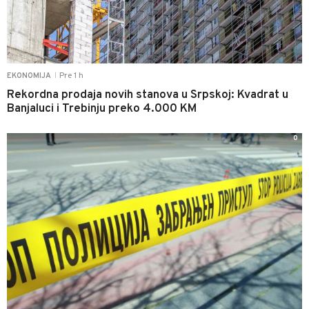
Pre 1 h
EKONOMIJA
|
Rekordna prodaja novih stanova u Srpskoj: Kvadrat u
Banjaluci i Trebinju preko 4.000 KM
0