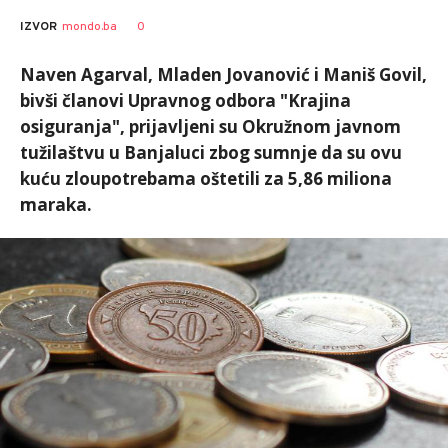
0
IZVOR
mondo.ba
Naven Agarval, Mladen Jovanović i Maniš Govil,
bivši članovi Upravnog odbora "Krajina
osiguranja", prijavljeni su Okružnom javnom
tužilaštvu u Banjaluci zbog sumnje da su ovu
kuću zloupotrebama oštetili za 5,86 miliona
maraka.