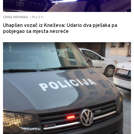
Pre 2 h
CRNA HRONIKA
|
Uhapšen vozač iz Kneževa: Udario dva pješaka pa
pobjegao sa mjesta nesreće
0