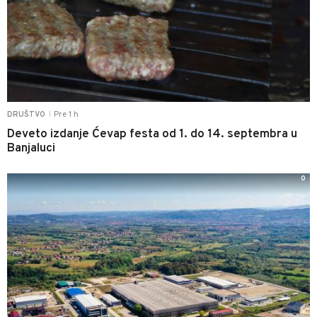
Pre 1 h
DRUŠTVO
|
Deveto izdanje Ćevap festa od 1. do 14. septembra u
Banjaluci
0