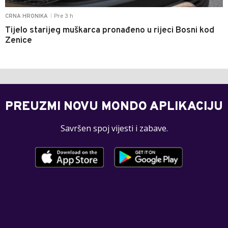
Pre 3 h
CRNA HRONIKA
|
Tijelo starijeg muškarca pronađeno u rijeci Bosni kod
Zenice
PREUZMI NOVU MONDO APLIKACIJU
Savršen spoj vijesti i zabave.