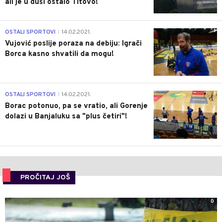
ali je u duši ostalo Titovo!
1
OSTALI SPORTOVI
14.02.2021.
|
Vujović poslije poraza na debiju: Igrači
Borca kasno shvatili da mogu!
3
OSTALI SPORTOVI
14.02.2021.
|
Borac potonuo, pa se vratio, ali Gorenje
dolazi u Banjaluku sa "plus četiri"!
PROČITAJ JOŠ
0