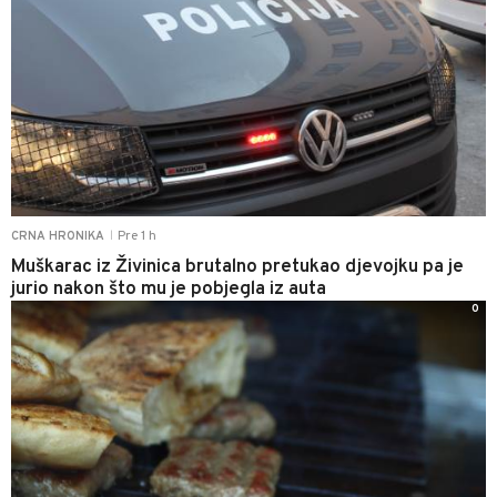
Pre 1 h
CRNA HRONIKA
|
Muškarac iz Živinica brutalno pretukao djevojku pa je
jurio nakon što mu je pobjegla iz auta
0