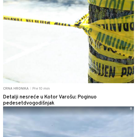
Pre 10 min
CRNA HRONIKA
|
Detalji nesreće u Kotor Varošu: Poginuo
pedesetdvogodišnjak
0