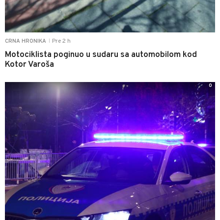
Pre 2 h
CRNA HRONIKA
|
Motociklista poginuo u sudaru sa automobilom kod
Kotor Varoša
0