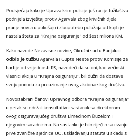
Podsjećaju kako je Uprava krim-policije još ranije tužilaštvu
podnijela izvještaj protiv Agarvala zbog krivičnih djela
pranje novca u pokušaju i zloupotebu položaja od kojih je
nastala šteta za "Krajina osiguranje" od šest miliona KM.
Kako navode Nezavisne novine, Okružni sud u Banjaluci
odbio je tužbu
Agarvala i Gupte Neete protiv Komisije za
hartije od vrijednosti RS, navodeći da su oni, kao većinski
vlasnici akcija u "Krajina osiguranju", bili dužni da dostave
svoju ponudu za preuzimanje ovog akcionarskog društva.
Novoizabrani članovi Upravnog odbora "Krajina osiguranja"
u petak su održali konsultativni sastanak sa direktorom
ovog osiguravajućeg društva Elmedinom Đuzelom i
njegovim saradnicima. Na sastanku je bilo riječi o sazivanju
prve zvanične sjednice UO, usklađivanju statuta u skladu s