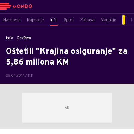
Naslovna
Najnovije
Info
Sport
Zabava
Magazin
M
Info
Društvo
Oštetili "Krajina osiguranje" za
5,86 miliona KM
29.04.2017. / 11:11