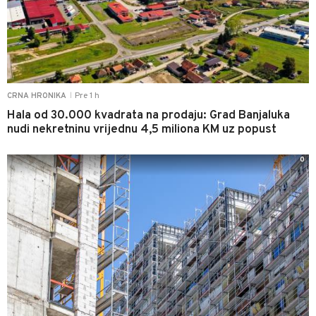
Pre 1 h
CRNA HRONIKA
|
Hala od 30.000 kvadrata na prodaju: Grad Banjaluka
nudi nekretninu vrijednu 4,5 miliona KM uz popust
0