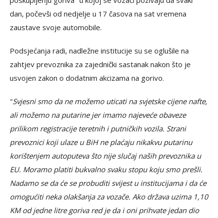
poskupljenju goriva" u kojoj se vozači pozivaju da svaki
dan, počevši od nedjelje u 17 časova na sat vremena
zaustave svoje automobile.
Podsjećanja radi, nadležne institucije su se oglušile na
zahtjev prevoznika za zajednički sastanak nakon što je
usvojen zakon o dodatnim akcizama na gorivo.
"
Svjesni smo da ne možemo uticati na svjetske cijene nafte,
ali možemo na putarine jer imamo najeveće obaveze
prilikom registracije teretnih i putničkih vozila. Strani
prevoznici koji ulaze u BiH ne plaćaju nikakvu putarinu
korištenjem autoputeva što nije slučaj naših prevoznika u
EU. Moramo platiti bukvalno svaku stopu koju smo prešli.
Nadamo se da će se probuditi svijest u institucijama i da će
omogućiti neka olakšanja za vozače. Ako država uzima 1,10
KM od jedne litre goriva red je da i oni prihvate jedan dio