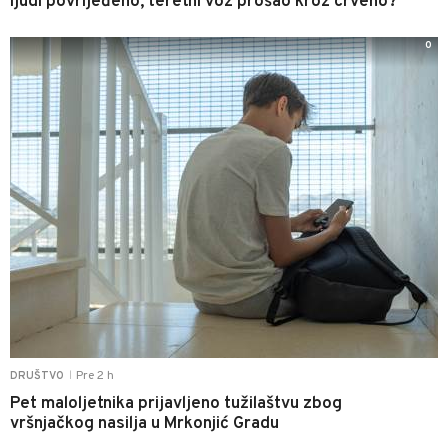
ljudi povrijeđeno, teretni voz prošao kroz crveno?
0
Pre 2 h
DRUŠTVO
|
Pet maloljetnika prijavljeno tužilaštvu zbog
vršnjačkog nasilja u Mrkonjić Gradu