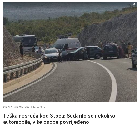
0
Pre 3 h
CRNA HRONIKA
|
Teška nesreća kod Stoca: Sudarilo se nekoliko
automobila, više osoba povrijeđeno