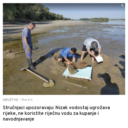
0
Pre 2 h
DRUŠTVO
|
Stručnjaci upozoravaju: Nizak vodostaj ugrožava
rijeke, ne koristite riječnu vodu za kupanje i
navodnjavanje