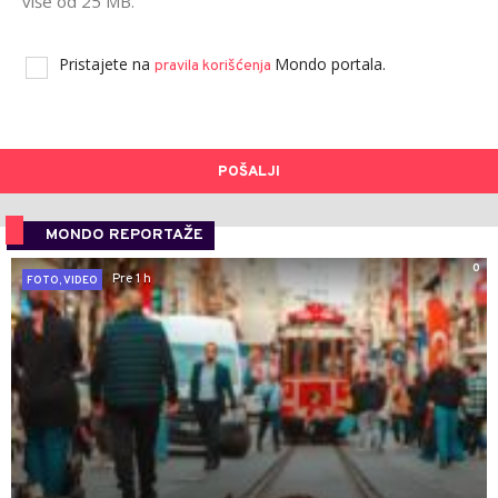
više od 25 MB.
Pristajete na
Mondo portala.
pravila korišćenja
POŠALJI
MONDO REPORTAŽE
0
Pre 1 h
FOTO, VIDEO