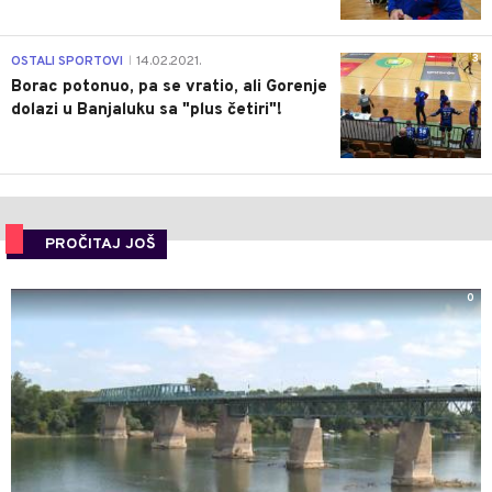
3
OSTALI SPORTOVI
14.02.2021.
|
Borac potonuo, pa se vratio, ali Gorenje
dolazi u Banjaluku sa "plus četiri"!
PROČITAJ JOŠ
0