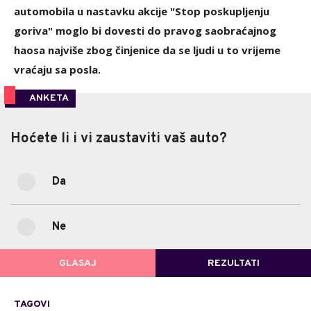
automobila u nastavku akcije "Stop poskupljenju
goriva" moglo bi dovesti do pravog saobraćajnog
haosa najviše zbog činjenice da se ljudi u to vrijeme
vraćaju sa posla.
ANKETA
Hoćete li i vi zaustaviti vaš auto?
Hoćete li i vi zaustaviti vaš auto?
Da
81.92%
Da
(879)
Ne
18.08%
Ne
(194)
GLASAJ
REZULTATI
POVRATAK NA GLASANJE
TAGOVI