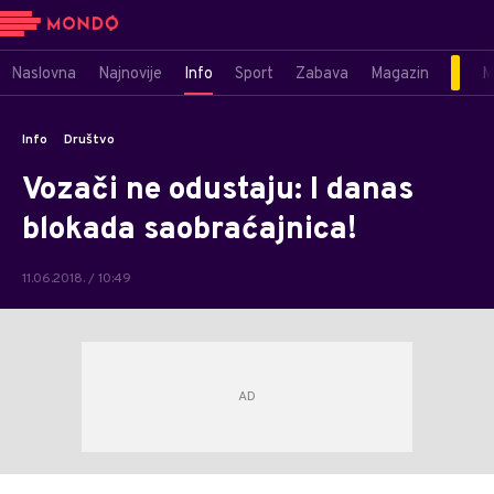
Naslovna
Najnovije
Info
Sport
Zabava
Magazin
M
Info
Društvo
Vozači ne odustaju: I danas
blokada saobraćajnica!
11.06.2018. / 10:49