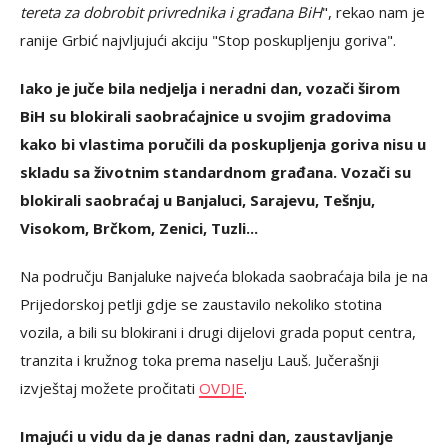
tereta za dobrobit privrednika i građana BiH
", rekao nam je
ranije Grbić najvljujući akciju "Stop poskupljenju goriva".
Iako je juče bila nedjelja i neradni dan, vozači širom
BiH su blokirali saobraćajnice u svojim gradovima
kako bi vlastima poručili da poskupljenja goriva nisu u
skladu sa životnim standardnom građana. Vozači su
blokirali saobraćaj u Banjaluci, Sarajevu, Tešnju,
Visokom, Brčkom, Zenici, Tuzli...
Na području Banjaluke najveća blokada saobraćaja bila je na
Prijedorskoj petlji gdje se zaustavilo nekoliko stotina
vozila, a bili su blokirani i drugi dijelovi grada poput centra,
tranzita i kružnog toka prema naselju Lauš. Jučerašnji
izvještaj možete pročitati
OVDJE
.
Imajući u vidu da je danas radni dan, zaustavljanje