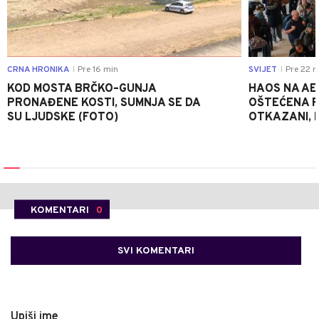
CRNA HRONIKA
Pre 16 min
SVIJET
Pre 22 m
|
|
KOD MOSTA BRČKO–GUNJA
HAOS NA AE
PRONAĐENE KOSTI, SUMNJA SE DA
OŠTEĆENA PI
SU LJUDSKE (FOTO)
OTKAZANI, P
KOMENTARI
0
SVI KOMENTARI
Upiši ime