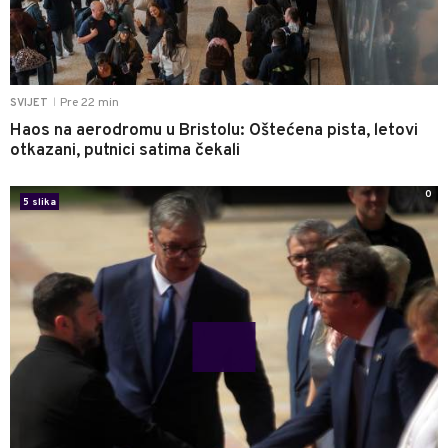
Pre 22 min
SVIJET
|
Haos na aerodromu u Bristolu: Oštećena pista, letovi
otkazani, putnici satima čekali
0
5 slika