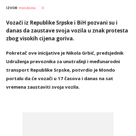
Dušan
AUTOR
0
IZVOR
mondo.ba
Volaš
Vozači iz Republike Srpske i BiH pozvani su i
danas da zaustave svoja vozila u znak protesta
zbog visokih cijena goriva.
Pokretač ove inicijative je Nikola Grbić, predsjednik
Udruženja prevoznika za unutrašnji i međunarodni
transport Republike Srpske, potvrdio je Mondo
portalu da će vozači u 17 časova i danas na sat
vremena zaustaviti svoja vozila.