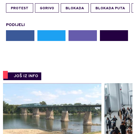
PROTEST
GORIVO
BLOKADA
BLOKADA PUTA
PODIJELI
JOŠ IZ INFO
0