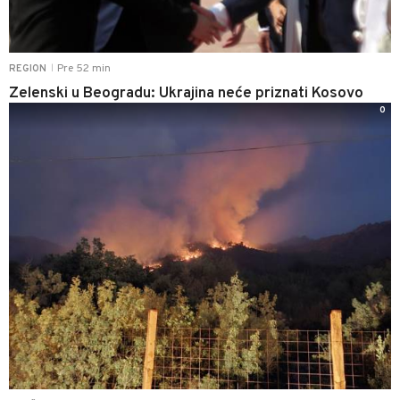
Pre 52 min
REGION
|
Zelenski u Beogradu: Ukrajina neće priznati Kosovo
0