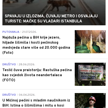
SPAVAJU U IZLOZIMA, ČUVAJU METRO I OSVAJAJU
TURISTE: MAČKE SU VLADARI ISTANBULA
0
PUTOVANJA
21.07.2026.
|
Najduža pećina u BiH krije jezero,
hiljade šišmiša i kosti pećinskog
medvjeda stare više od 20.000 godina
(Foto)
0
DRUŠTVO
28.06.2026.
|
Teslić čuva praistoriju: Rastuška pećina
kao svjedok života neandertalaca
(FOTO)
0
DRUŠTVO
06.06.2026.
|
U Mićinoj pećini s mladim naučnikom iz
BiH: Istina o šišmišima i mitu o kosi