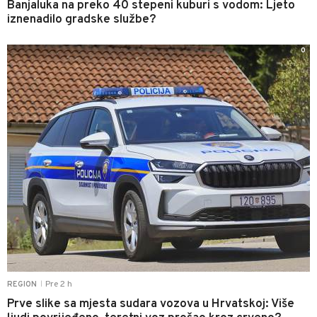
Banjaluka na preko 40 stepeni kuburi s vodom: Ljeto
iznenadilo gradske službe?
0
Pre 2 h
REGION
|
Prve slike sa mjesta sudara vozova u Hrvatskoj: Više