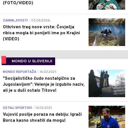
(FOTO/VIDEO)
0
ZANIMLJIVOSTI
05.06.2026.
|
Otkriven trag nove vrste: Čovječja
ribica mogla bi ponijeti ime po Krajini
(VIDEO)
MONDO U SLOVENIJI
4
MONDO REPORTAŽA
16.02.2021.
|
"Socijalističko čudo nostalgično za
Jugoslavijom": Velenje je izgubilo naziv,
ali je u duši ostalo Titovo!
1
OSTALI SPORTOVI
14.02.2021.
|
Vujović poslije poraza na debiju: Igrači
Borca kasno shvatili da mogu!