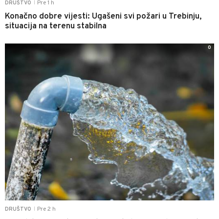
Pre 1 h
DRUŠTVO
|
Konačno dobre vijesti: Ugašeni svi požari u Trebinju,
situacija na terenu stabilna
0
Pre 2 h
DRUŠTVO
|