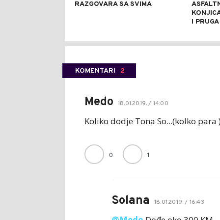
RAZGOVARA SA SVIMA
ASFALT
KONJIC
I PRUGA
KOMENTARI
2
Medo
18.01.2019. / 14:00
Koliko dodje Tona So...(kolko para 
0
1
Solana
18.01.2019. / 16:43
@Medo
Dođe oko 300 KM