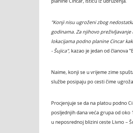
planine Cincar, ističu iz udruženja.
"Konji nisu ugroženi zbog nedostatk
godinama. Za njihovo preživljavanje 
lokacijama podno planine Cincar kako
- Šujica",
kazao je jedan od članova "B
Naime, konji se u vrijeme zime spušta
službe posipaju po cesti čime ugroža
Procjenjuje se da na platou podno Cin
posljednjih dana veća grupa od oko 1
u neposrednoj blizini ceste Livno – Šu