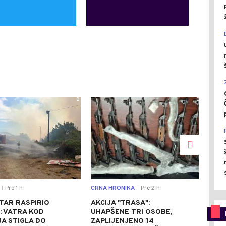
0
0
Pre 1 h
CRNA HRONIKA
Pre 2 h
CRNA
|
|
TAR RASPIRIO
AKCIJA "TRASA":
TEŠ
: VATRA KOD
UHAPŠENE TRI OSOBE,
TOM
A STIGLA DO
ZAPLIJENJENO 14
POV