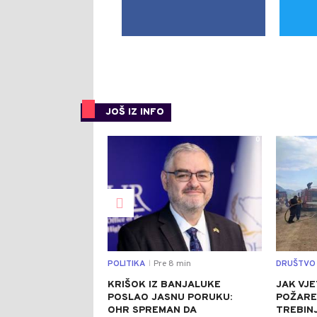
JOŠ IZ INFO
0
POLITIKA
Pre 8 min
DRUŠTVO
|
KRIŠOK IZ BANJALUKE
JAK VJE
POSLAO JASNU PORUKU:
POŽARE
OHR SPREMAN DA
TREBINJ