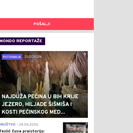
POŠALJI
MONDO REPORTAŽE
0
21.07.2026.
PUTOVANJA
NAJDUŽA PEĆINA U BIH KRIJE
JEZERO, HILJADE ŠIŠMIŠA I
KOSTI PEĆINSKOG MED...
0
DRUŠTVO
28.06.2026.
|
Teslić čuva praistoriju: