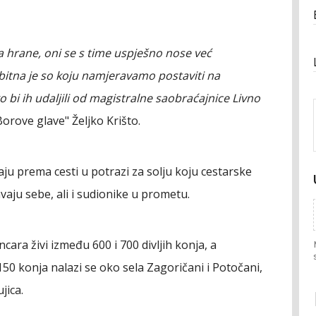
a hrane, oni se s time uspješno nose već
bitna je so koju namjeravamo postaviti na
 bi ih udaljili od magistralne saobraćajnice Livno
orove glave" Željko Krišto.
ju prema cesti u potrazi za solju koju cestarske
vaju sebe, ali i sudionike u prometu.
cara živi između 600 i 700 divljih konja, a
50 konja nalazi se oko sela Zagoričani i Potočani,
jica.