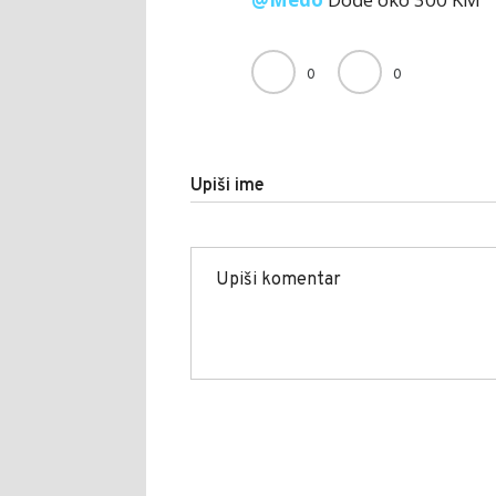
0
0
Upiši ime