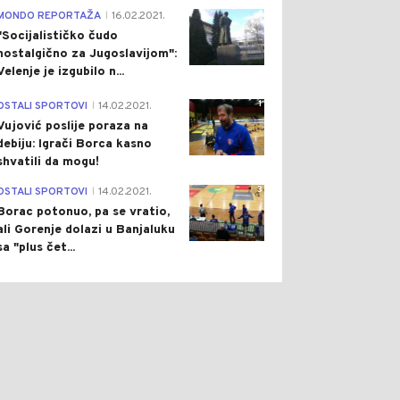
BE, MEĐU NJIMA I
4
MONDO REPORTAŽA
16.02.2021.
|
ETE
"Socijalističko čudo
nostalgično za Jugoslavijom":
Velenje je izgubilo n...
1
OSTALI SPORTOVI
14.02.2021.
|
Vujović poslije poraza na
debiju: Igrači Borca kasno
shvatili da mogu!
3
OSTALI SPORTOVI
14.02.2021.
|
Borac potonuo, pa se vratio,
ali Gorenje dolazi u Banjaluku
sa "plus čet...