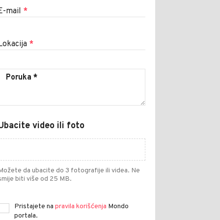
E-mail
*
Lokacija
*
Ubacite video ili foto
Možete da ubacite do 3 fotografije ili videa. Ne
smije biti više od 25 MB.
Pristajete na
pravila korišćenja
Mondo
portala.