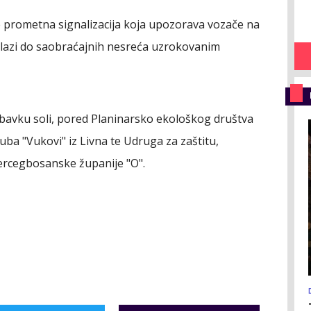
e prometna signalizacija koja upozorava vozače na
dolazi do saobraćajnih nesreća uzrokovanim
abavku soli, pored Planinarsko ekološkog društva
uba "Vukovi" iz Livna te Udruga za zaštitu,
Hercegbosanske županije "O".