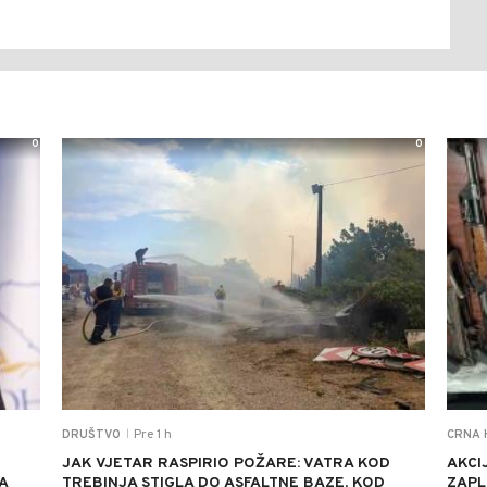
0
0
Pre 1 h
DRUŠTVO
CRNA 
|
JAK VJETAR RASPIRIO POŽARE: VATRA KOD
AKCI
A
TREBINJA STIGLA DO ASFALTNE BAZE, KOD
ZAPL