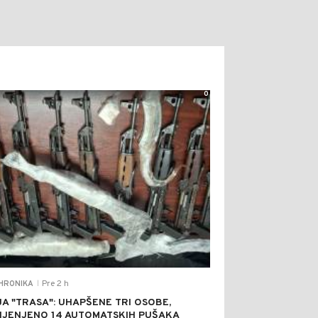
0
Pre 2 h
HRONIKA
|
JA "TRASA": UHAPŠENE TRI OSOBE,
IJENJENO 14 AUTOMATSKIH PUŠAKA