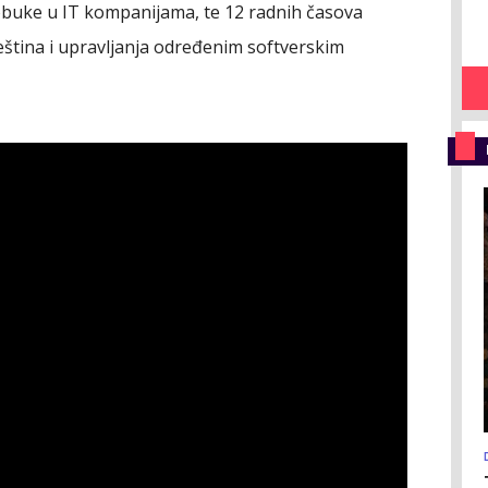
 obuke u IT kompanijama, te 12 radnih časova
eština i upravljanja određenim softverskim