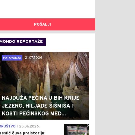
POŠALJI
MONDO REPORTAŽE
0
21.07.2026.
PUTOVANJA
NAJDUŽA PEĆINA U BIH KRIJE
JEZERO, HILJADE ŠIŠMIŠA I
KOSTI PEĆINSKOG MED...
0
DRUŠTVO
28.06.2026.
|
Teslić čuva praistoriju: