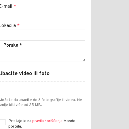
E-mail
*
Lokacija
*
Ubacite video ili foto
Možete da ubacite do 3 fotografije ili videa. Ne
smije biti više od 25 MB.
Pristajete na
pravila korišćenja
Mondo
portala.