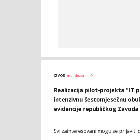
0
IZVOR
mondo.ba
Realizacija pilot-projekta "IT 
intenzivnu šestomjesečnu obu
evidencije republičkog Zavoda 
Svi zainteresovani mogu se prijaviti d