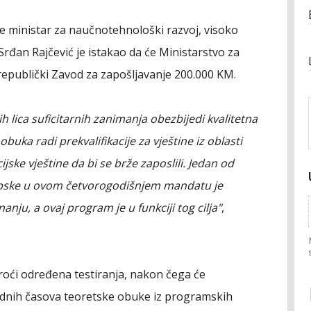
e ministar za naučnotehnološki razvoj, visoko
rđan Rajčević je istakao da će Ministarstvo za
 republički Zavod za zapošljavanje 200.000 KM.
ih lica suficitarnih zanimanja obezbijedi kvalitetna
buka radi prekvalifikacije za vještine iz oblasti
ske vještine da bi se brže zaposlili. Jedan od
Srpske u ovom četvorogodišnjem mandatu je
ju, a ovaj program je u funkciji tog cilja"
,
roći određena testiranja, nakon čega će
adnih časova teoretske obuke iz programskih