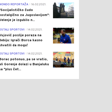
4
MONDO REPORTAŽA
16.02.2021.
|
"Socijalističko čudo
nostalgično za Jugoslavijom":
Velenje je izgubilo n...
1
OSTALI SPORTOVI
14.02.2021.
|
Vujović poslije poraza na
debiju: Igrači Borca kasno
shvatili da mogu!
3
OSTALI SPORTOVI
14.02.2021.
|
Borac potonuo, pa se vratio,
ali Gorenje dolazi u Banjaluku
sa "plus čet...