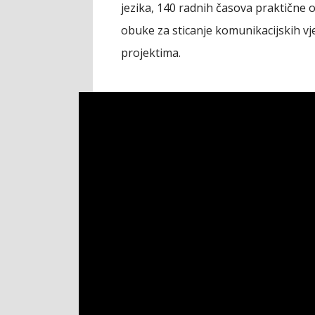
jezika, 140 radnih časova praktične
obuke za sticanje komunikacijskih vj
projektima.