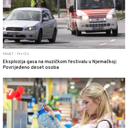
Pre 13 h
SVIJET
|
Eksplozija gasa na muzičkom festivalu u Njemačkoj:
Povrijeđeno deset osoba
0