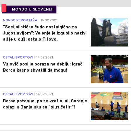
MONDO U SLOVENIJI
4
MONDO REPORTAŽA
16.02.2021.
|
"Socijalističko čudo nostalgično za
Jugoslavijom": Velenje je izgubilo naziv,
ali je u duši ostalo Titovo!
1
OSTALI SPORTOVI
14.02.2021.
|
Vujović poslije poraza na debiju: Igrači
Borca kasno shvatili da mogu!
3
OSTALI SPORTOVI
14.02.2021.
|
Borac potonuo, pa se vratio, ali Gorenje
dolazi u Banjaluku sa "plus četiri"!