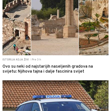
Pre 3 h
ISTORIJA KOJA ŽIVI
|
Ovo su neki od najstarijih naseljenih gradova na
svijetu: Njihova tajna i dalje fascinira svijet
0