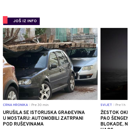
JOŠ IZ INFO
0
CRNA HRONIKA
Pre 30 min
SVIJET
Pre 1 h
|
|
URUŠILA SE ISTORIJSKA GRAĐEVINA
ŽESTOK OKRŠ
U MOSTARU: AUTOMOBILI ZATRPANI
PAO ŠENGEN
POD RUŠEVINAMA
BLOKADE, N