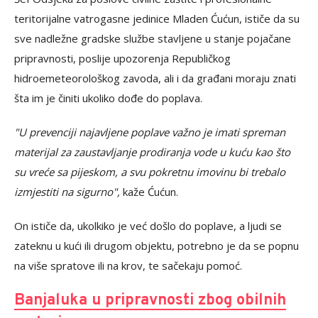
teritorijalne vatrogasne jedinice Mladen Ćućun, ističe da su
sve nadležne gradske službe stavljene u stanje pojačane
pripravnosti, poslije upozorenja Republičkog
hidroemeteorološkog zavoda, ali i da građani moraju znati
šta im je činiti ukoliko dođe do poplava.
"U prevenciji najavljene poplave važno je imati spreman
materijal za zaustavljanje prodiranja vode u kuću kao što
su vreće sa pijeskom, a svu pokretnu imovinu bi trebalo
izmjestiti na sigurno",
kaže Ćućun.
On ističe da, ukolkiko je već došlo do poplave, a ljudi se
zateknu u kući ili drugom objektu, potrebno je da se popnu
na više spratove ili na krov, te sačekaju pomoć.
Banjaluka u pripravnosti zbog obilnih