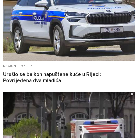
Pre 12 h
REGION
|
Urušio se balkon napuštene kuće u Rijeci:
Povrijeđena dva mladića
0