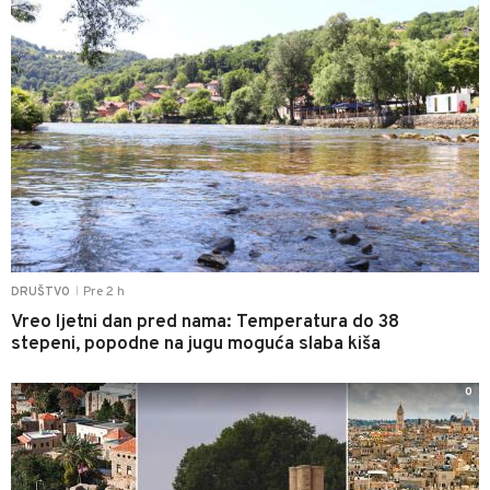
Pre 2 h
DRUŠTVO
|
Vreo ljetni dan pred nama: Temperatura do 38
stepeni, popodne na jugu moguća slaba kiša
0