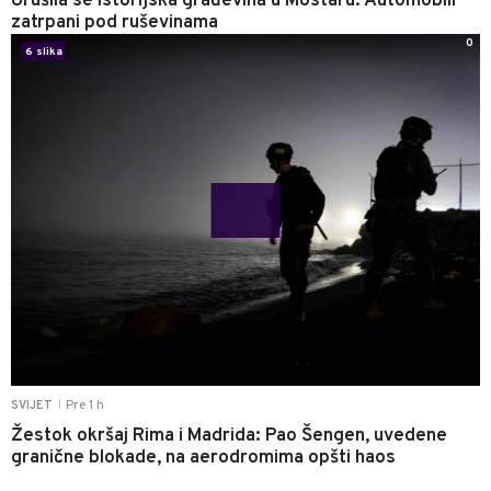
Urušila se istorijska građevina u Mostaru: Automobili
zatrpani pod ruševinama
0
6 slika
Pre 1 h
SVIJET
|
Žestok okršaj Rima i Madrida: Pao Šengen, uvedene
granične blokade, na aerodromima opšti haos