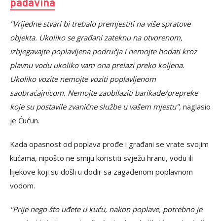
padavina
"Vrijedne stvari bi trebalo premjestiti na više spratove
objekta. Ukoliko se građani zateknu na otvorenom,
izbjegavajte poplavljena područja i nemojte hodati kroz
plavnu vodu ukoliko vam ona prelazi preko koljena.
Ukoliko vozite nemojte voziti poplavljenom
saobraćajnicom. Nemojte zaobilaziti barikade/prepreke
koje su postavile zvanične službe u vašem mjestu",
naglasio
je Ćućun.
Kada opasnost od poplava prođe i građani se vrate svojim
kućama, nipošto ne smiju koristiti svježu hranu, vodu ili
lijekove koji su došli u dodir sa zagađenom poplavnom
vodom.
"Prije nego što uđete u kuću, nakon poplave, potrebno je