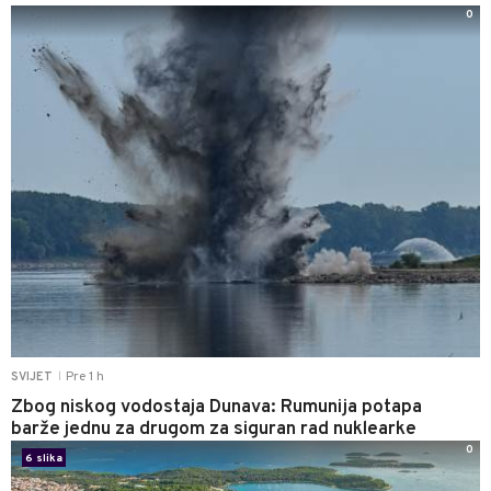
0
Pre 1 h
SVIJET
|
Zbog niskog vodostaja Dunava: Rumunija potapa
barže jednu za drugom za siguran rad nuklearke
0
6 slika