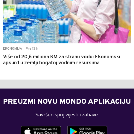
Pre 13 h
EKONOMIJA
|
Više od 20,6 miliona KM za stranu vodu: Ekonomski
apsurd u zemlji bogatoj vodnim resursima
PREUZMI NOVU MONDO APLIKACIJU
Savršen spoj vijesti i zabave.