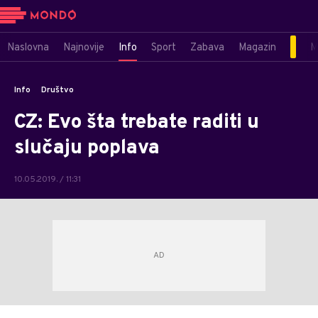
Naslovna
Najnovije
Info
Sport
Zabava
Magazin
M
Info
Društvo
CZ: Evo šta trebate raditi u
slučaju poplava
10.05.2019. / 11:31