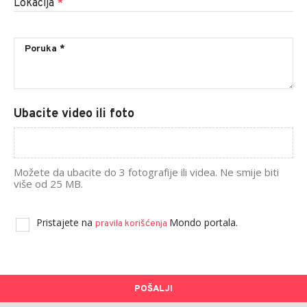
Lokacija
*
Ubacite video ili foto
Možete da ubacite do 3 fotografije ili videa. Ne smije biti
više od 25 MB.
Pristajete na
Mondo portala.
pravila korišćenja
POŠALJI