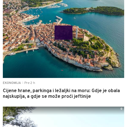
Pre 2 h
EKONOMIJA
|
Cijene hrane, parkinga i ležaljki na moru: Gdje je obala
najskuplja, a gdje se može proći jeftinije
0