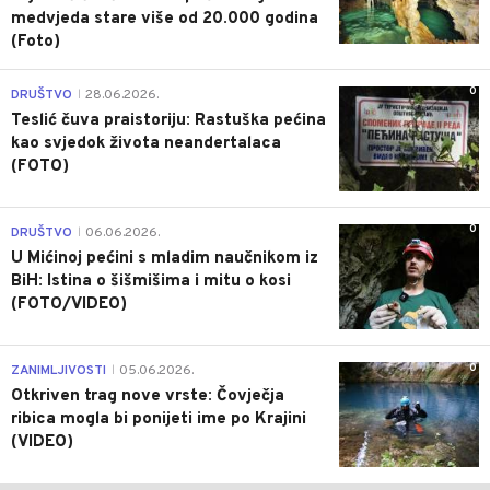
medvjeda stare više od 20.000 godina
(Foto)
0
DRUŠTVO
28.06.2026.
|
Teslić čuva praistoriju: Rastuška pećina
kao svjedok života neandertalaca
(FOTO)
0
DRUŠTVO
06.06.2026.
|
U Mićinoj pećini s mladim naučnikom iz
BiH: Istina o šišmišima i mitu o kosi
(FOTO/VIDEO)
0
ZANIMLJIVOSTI
05.06.2026.
|
Otkriven trag nove vrste: Čovječja
ribica mogla bi ponijeti ime po Krajini
(VIDEO)