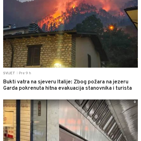
Pre 9 h
SVIJET
|
Bukti vatra na sjeveru Italije: Zbog požara na jezeru
Garda pokrenuta hitna evakuacija stanovnika i turista
0