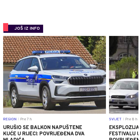
JOŠ IZ INFO
0
REGION
Pre 7 h
SVIJET
Pre 8 h
|
|
URUŠIO SE BALKON NAPUŠTENE
EKSPLOZIJA
KUĆE U RIJECI: POVRIJEĐENA DVA
FESTIVALU 