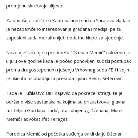
promjenu skretanja ulijevo.
Za današnje ročište u Kantonalnom sudu u Sarajevu vladalo
je nezapamćeno interesovanje građana i medija, pa su
zaposleni suda morali unijeti dodatne klupe za sjedenje.
Novo vještačenje u predmetu "Dženan Memić" naloženo je
u julu ove godine kada je počeo ponovljeni sudski postupak
prema drugostepenom rješenju Vrhovnog suda FBiH kojim
je ukinuta oslobađajuća presuda Ljubi i Bekriji Seferović.
Tada je Tužilaštvo BiH najavilo da pokreće istragu te je
održano više sastanaka na kojima su prisustvovali glavna
tužiteljica Gordana Tadić, otac ubijenog Dženana, Muriz
Memić i advokat Ifet Feraget.
Porodica Memić od početka suđenja tvrdi da je Dženan