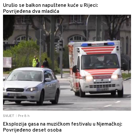
Urušio se balkon napuštene kuće u Rijeci:
Povrijeđena dva mladića
0
Pre 8 h
SVIJET
|
Eksplozija gasa na muzičkom festivalu u Njemačkoj:
Povrijeđeno deset osoba