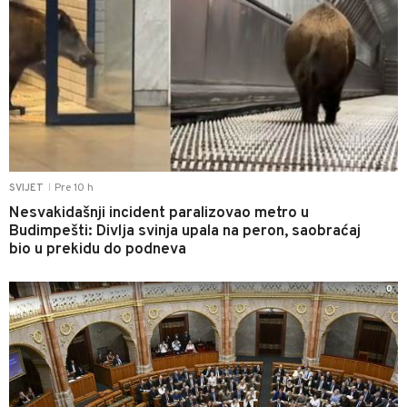
Pre 10 h
SVIJET
|
Nesvakidašnji incident paralizovao metro u
Budimpešti: Divlja svinja upala na peron, saobraćaj
bio u prekidu do podneva
0