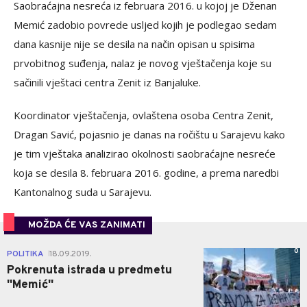
Saobraćajna nesreća iz februara 2016. u kojoj je Dženan
Memić zadobio povrede usljed kojih je podlegao sedam
dana kasnije nije se desila na način opisan u spisima
prvobitnog suđenja, nalaz je novog vještačenja koje su
sačinili vještaci centra Zenit iz Banjaluke.
Koordinator vještačenja, ovlaštena osoba Centra Zenit,
Dragan Savić, pojasnio je danas na ročištu u Sarajevu kako
je tim vještaka analizirao okolnosti saobraćajne nesreće
koja se desila 8. februara 2016. godine, a prema naredbi
Kantonalnog suda u Sarajevu.
MOŽDA ĆE VAS ZANIMATI
0
POLITIKA
18.09.2019.
|
Pokrenuta istrada u predmetu
''Memić''