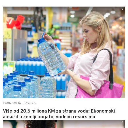
0
Pre 8 h
EKONOMIJA
|
Više od 20,6 miliona KM za stranu vodu: Ekonomski
apsurd u zemlji bogatoj vodnim resursima
0