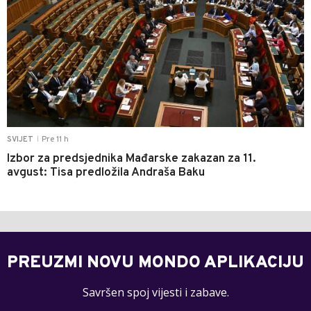
Pre 11 h
SVIJET
|
Izbor za predsjednika Mađarske zakazan za 11.
avgust: Tisa predložila Andraša Baku
PREUZMI NOVU MONDO APLIKACIJU
Savršen spoj vijesti i zabave.