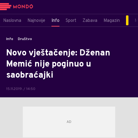
Naslovna
Najnovije
Info
Sport
Zabava
Magazin
M
Info
Društvo
Novo vještačenje: Dženan
Memić nije poginuo u
saobraćajki
15.11.2019. / 14:50