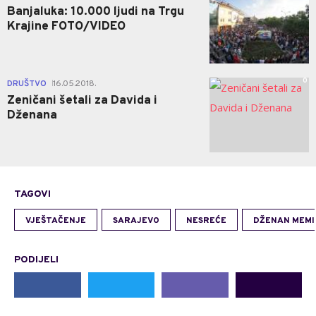
Banjaluka: 10.000 ljudi na Trgu
Krajine FOTO/VIDEO
0
DRUŠTVO
16.05.2018.
|
Zeničani šetali za Davida i
Dženana
TAGOVI
VJEŠTAČENJE
SARAJEVO
NESREĆE
DŽENAN MEMI
PODIJELI