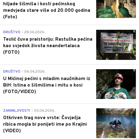
hiljade šišmiša i kosti pećinskog
medvjeda stare više od 20.000 godina
(Foto)
0
DRUŠTVO
28.06.2026.
|
Teslić čuva praistoriju: Rastuška pećina
kao svjedok života neandertalaca
(FOTO)
0
DRUŠTVO
06.06.2026.
|
U Mićinoj pećini s mladim naučnikom iz
BiH: Istina o šišmišima i mitu o kosi
(FOTO/VIDEO)
0
ZANIMLJIVOSTI
05.06.2026.
|
Otkriven trag nove vrste: Čovječja
ribica mogla bi ponijeti ime po Krajini
(VIDEO)