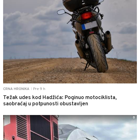
Pre 9 h
CRNA HRONIKA
|
Težak udes kod Hadžića: Poginuo motociklista,
saobraćaj u potpunosti obustavljen
0