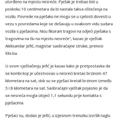
utvrđeno na mjestu nesreće. Pješak je trebao biti u
poskoku 10 centimetara da bi nastala takva oštećenja na
vozilu. Povrede na pješaku ne mogu se u cjelosti dovesti u
vezu s povredama koje se dešavaju u ovakvom vidu sudara
vozila s pješacima. Nisu fiksirani tragovi na odjeći pješaka s
tragovima na tlu na mjestu nesreće", kazao je vještak
Aleksandar Jefić, magistar saobraćajne struke, prenosi
Klix.ba.
U svom vještačenju Jefić je kazao kako je pretpostavka da
se kombi koji je učestvovao u nesreći kretao brzinom 47
kilometara na sat, dok su se pješaci kretali brzinom između
5 i 8 kilometara na sat. Saobraćajni vještak pojasnio je da
se nesreća mogla izbjeći 1,1 sekundu prije kontakta s
pješacima.
Pješaci su, dodao je Jefić, u izjesnom trenutku izvršili naglu