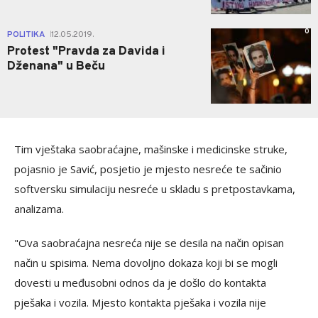
0
POLITIKA
12.05.2019.
|
Protest "Pravda za Davida i
Dženana" u Beču
Tim vještaka saobraćajne, mašinske i medicinske struke,
pojasnio je Savić, posjetio je mjesto nesreće te sačinio
softversku simulaciju nesreće u skladu s pretpostavkama,
analizama.
"Ova saobraćajna nesreća nije se desila na način opisan
način u spisima. Nema dovoljno dokaza koji bi se mogli
dovesti u međusobni odnos da je došlo do kontakta
pješaka i vozila. Mjesto kontakta pješaka i vozila nije