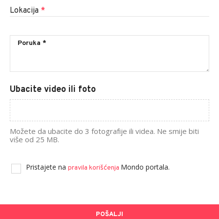
Lokacija
*
Ubacite video ili foto
Možete da ubacite do 3 fotografije ili videa. Ne smije biti
više od 25 MB.
Pristajete na
Mondo portala.
pravila korišćenja
POŠALJI