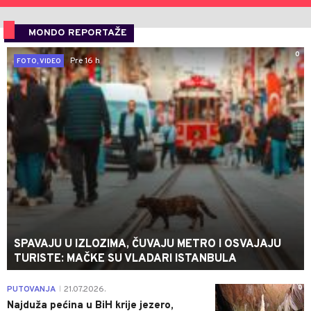
MONDO REPORTAŽE
0
Pre 16 h
FOTO, VIDEO
SPAVAJU U IZLOZIMA, ČUVAJU METRO I OSVAJAJU
TURISTE: MAČKE SU VLADARI ISTANBULA
0
PUTOVANJA
21.07.2026.
|
Najduža pećina u BiH krije jezero,