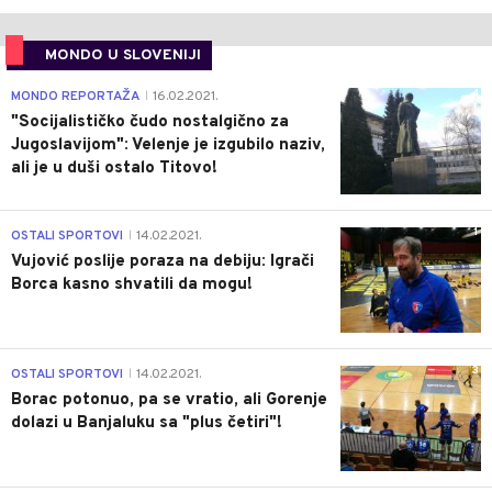
MONDO U SLOVENIJI
4
MONDO REPORTAŽA
16.02.2021.
|
"Socijalističko čudo nostalgično za
Jugoslavijom": Velenje je izgubilo naziv,
ali je u duši ostalo Titovo!
1
OSTALI SPORTOVI
14.02.2021.
|
Vujović poslije poraza na debiju: Igrači
Borca kasno shvatili da mogu!
3
OSTALI SPORTOVI
14.02.2021.
|
Borac potonuo, pa se vratio, ali Gorenje
dolazi u Banjaluku sa "plus četiri"!