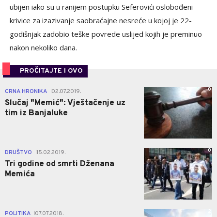
ubijen iako su u ranijem postupku Seferovići oslobođeni
krivice za izazivanje saobraćajne nesreće u kojoj je 22-
godišnjak zadobio teške povrede uslijed kojih je preminuo
nakon nekoliko dana.
PROČITAJTE I OVO
0
CRNA HRONIKA
02.07.2019.
|
Slučaj "Memić": Vještačenje uz
tim iz Banjaluke
0
DRUŠTVO
15.02.2019.
|
Tri godine od smrti Dženana
Memića
2
POLITIKA
07.07.2018.
|