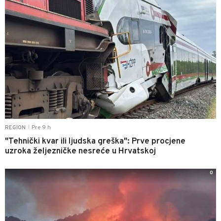
Pre 9 h
REGION
|
"Tehnički kvar ili ljudska greška": Prve procjene
uzroka željezničke nesreće u Hrvatskoj
0