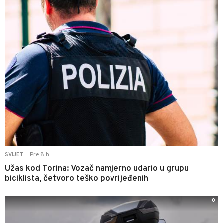
Pre 8 h
SVIJET
|
Užas kod Torina: Vozač namjerno udario u grupu
biciklista, četvoro teško povrijeđenih
0