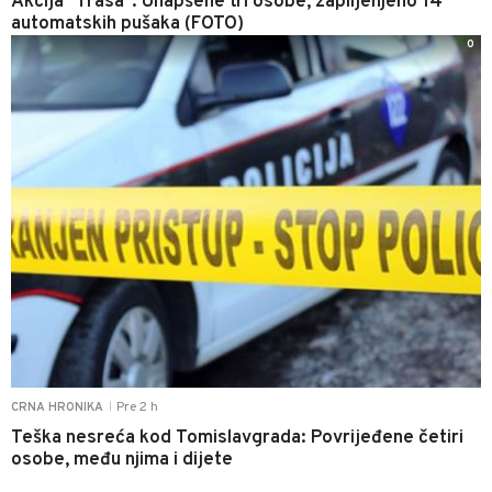
Akcija "Trasa": Uhapšene tri osobe, zaplijenjeno 14
automatskih pušaka (FOTO)
0
Pre 2 h
CRNA HRONIKA
|
Teška nesreća kod Tomislavgrada: Povrijeđene četiri
osobe, među njima i dijete