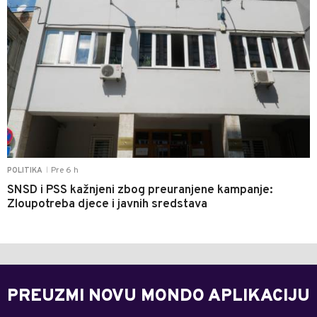
Pre 6 h
POLITIKA
|
SNSD i PSS kažnjeni zbog preuranjene kampanje:
Zloupotreba djece i javnih sredstava
PREUZMI NOVU MONDO APLIKACIJU