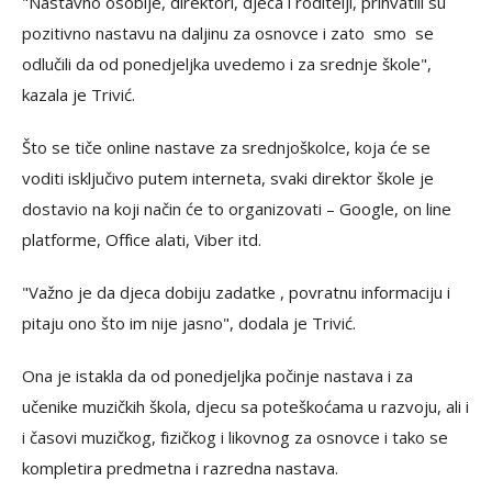
"Nastavno osoblje, direktori, djeca i roditelji, prihvatili su
pozitivno nastavu na daljinu za osnovce i zato smo se
odlučili da od ponedjeljka uvedemo i za srednje škole",
kazala je Trivić.
Što se tiče online nastave za srednjoškolce, koja će se
voditi isključivo putem interneta, svaki direktor škole je
dostavio na koji način će to organizovati – Google, on line
platforme, Office alati, Viber itd.
"Važno je da djeca dobiju zadatke , povratnu informaciju i
pitaju ono što im nije jasno", dodala je Trivić.
Ona je istakla da od ponedjeljka počinje nastava i za
učenike muzičkih škola, djecu sa poteškoćama u razvoju, ali i
i časovi muzičkog, fizičkog i likovnog za osnovce i tako se
kompletira predmetna i razredna nastava.