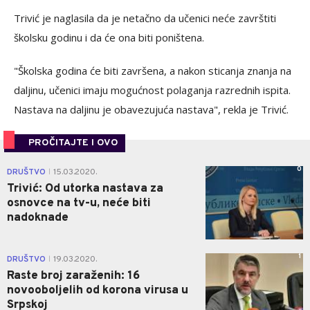
Trivić je naglasila da je netačno da učenici neće završtiti
školsku godinu i da će ona biti poništena.
"Školska godina će biti završena, a nakon sticanja znanja na
daljinu, učenici imaju mogućnost polaganja razrednih ispita.
Nastava na daljinu je obavezujuća nastava", rekla je Trivić.
PROČITAJTE I OVO
0
DRUŠTVO
15.03.2020.
|
Trivić: Od utorka nastava za
osnovce na tv-u, neće biti
nadoknade
1
DRUŠTVO
19.03.2020.
|
Raste broj zaraženih: 16
novooboljelih od korona virusa u
Srpskoj