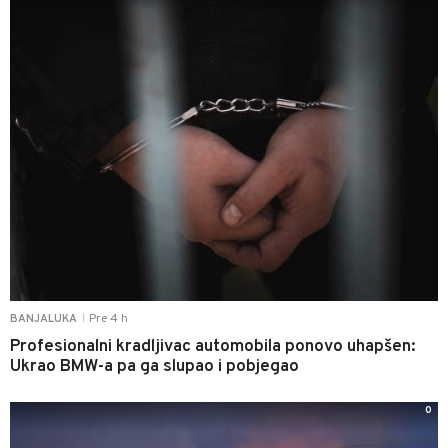
Pre 4 h
BANJALUKA
|
Profesionalni kradljivac automobila ponovo uhapšen:
Ukrao BMW-a pa ga slupao i pobjegao
0