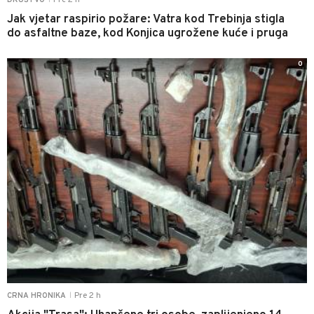
Pre 2 h
DRUŠTVO
Jak vjetar raspirio požare: Vatra kod Trebinja stigla
do asfaltne baze, kod Konjica ugrožene kuće i pruga
0
Pre 2 h
CRNA HRONIKA
|