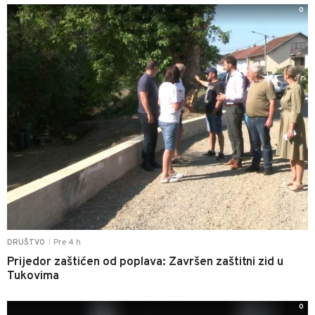
0
Pre 4 h
DRUŠTVO
|
Prijedor zaštićen od poplava: Završen zaštitni zid u
Tukovima
0