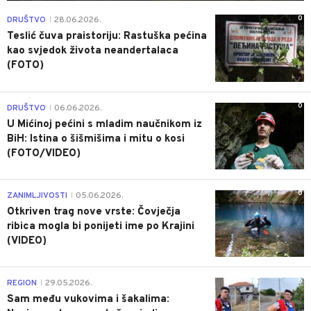
0
DRUŠTVO
28.06.2026.
|
Teslić čuva praistoriju: Rastuška pećina
kao svjedok života neandertalaca
(FOTO)
0
DRUŠTVO
06.06.2026.
|
U Mićinoj pećini s mladim naučnikom iz
BiH: Istina o šišmišima i mitu o kosi
(FOTO/VIDEO)
0
ZANIMLJIVOSTI
05.06.2026.
|
Otkriven trag nove vrste: Čovječja
ribica mogla bi ponijeti ime po Krajini
(VIDEO)
0
REGION
29.05.2026.
|
Sam među vukovima i šakalima: