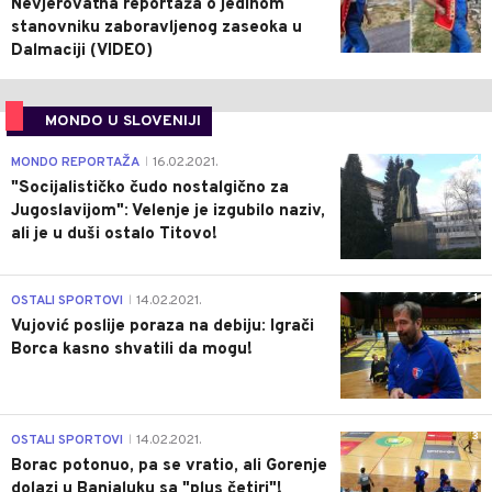
Nevjerovatna reportaža o jedinom
stanovniku zaboravljenog zaseoka u
Dalmaciji (VIDEO)
MONDO U SLOVENIJI
4
MONDO REPORTAŽA
16.02.2021.
|
"Socijalističko čudo nostalgično za
Jugoslavijom": Velenje je izgubilo naziv,
ali je u duši ostalo Titovo!
1
OSTALI SPORTOVI
14.02.2021.
|
Vujović poslije poraza na debiju: Igrači
Borca kasno shvatili da mogu!
3
OSTALI SPORTOVI
14.02.2021.
|
Borac potonuo, pa se vratio, ali Gorenje
dolazi u Banjaluku sa "plus četiri"!