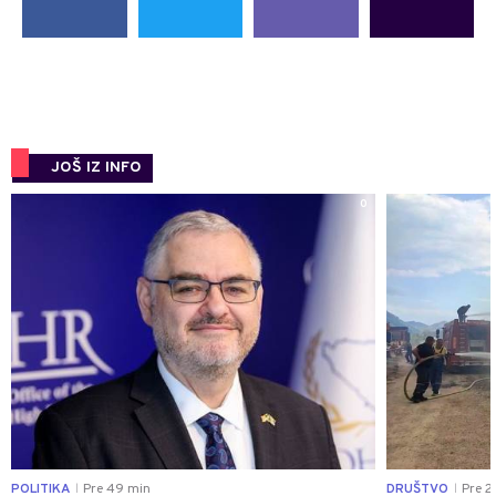
JOŠ IZ INFO
0
POLITIKA
Pre 49 min
DRUŠTVO
Pre 2
|
|