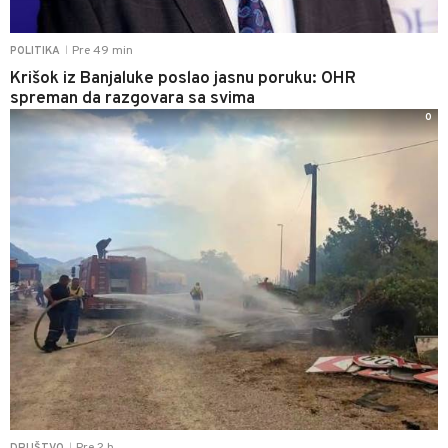
Pre 49 min
POLITIKA
|
Krišok iz Banjaluke poslao jasnu poruku: OHR
spreman da razgovara sa svima
0
|