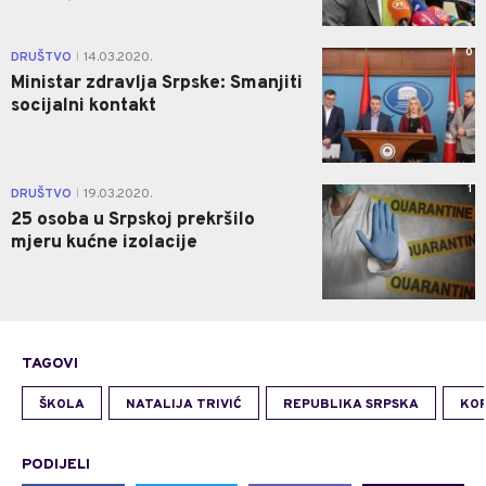
0
DRUŠTVO
14.03.2020.
|
Ministar zdravlja Srpske: Smanjiti
socijalni kontakt
1
DRUŠTVO
19.03.2020.
|
25 osoba u Srpskoj prekršilo
mjeru kućne izolacije
TAGOVI
ŠKOLA
NATALIJA TRIVIĆ
REPUBLIKA SRPSKA
KO
PODIJELI