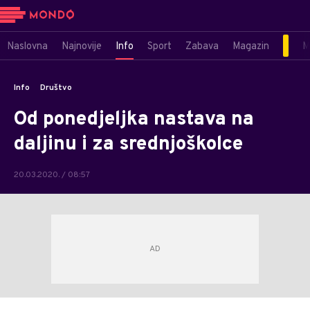
Naslovna
Najnovije
Info
Sport
Zabava
Magazin
M
Info
Društvo
Od ponedjeljka nastava na
daljinu i za srednjoškolce
20.03.2020. / 08:57