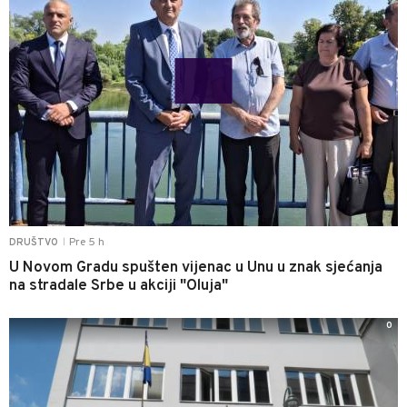
Pre 5 h
DRUŠTVO
|
U Novom Gradu spušten vijenac u Unu u znak sjećanja
na stradale Srbe u akciji "Oluja"
0