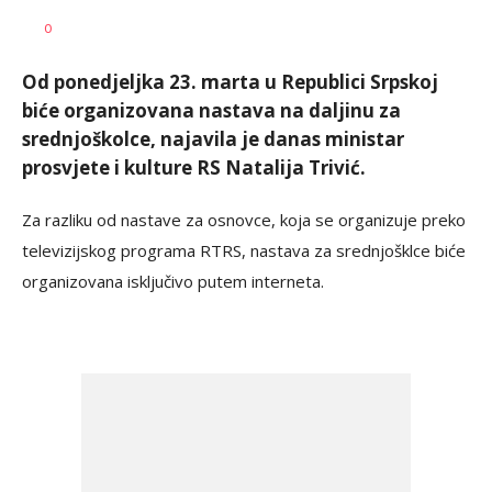
MONDO/Brankica
AUTOR
0
Spasenić
Od ponedjeljka 23. marta u Republici Srpskoj
biće organizovana nastava na daljinu za
srednjoškolce, najavila je danas ministar
prosvjete i kulture RS Natalija Trivić.
Za razliku od nastave za osnovce, koja se organizuje preko
televizijskog programa RTRS, nastava za srednjošklce biće
organizovana isključivo putem interneta.