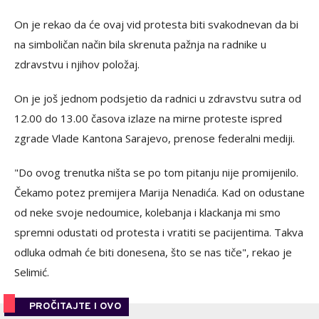
On je rekao da će ovaj vid protesta biti svakodnevan da bi
na simboličan način bila skrenuta pažnja na radnike u
zdravstvu i njihov položaj.
On je još jednom podsjetio da radnici u zdravstvu sutra od
12.00 do 13.00 časova izlaze na mirne proteste ispred
zgrade Vlade Kantona Sarajevo, prenose federalni mediji.
"Do ovog trenutka ništa se po tom pitanju nije promijenilo.
Čekamo potez premijera Marija Nenadića. Kad on odustane
od neke svoje nedoumice, kolebanja i klackanja mi smo
spremni odustati od protesta i vratiti se pacijentima. Takva
odluka odmah će biti donesena, što se nas tiče", rekao je
Selimić.
PROČITAJTE I OVO