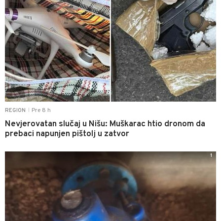
Pre 8 h
REGION
|
Nevjerovatan slučaj u Nišu: Muškarac htio dronom da
prebaci napunjen pištolj u zatvor
1