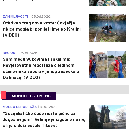
0
ZANIMLJIVOSTI
05.06.2026.
|
Otkriven trag nove vrste: Čovječja
ribica mogla bi ponijeti ime po Krajini
(VIDEO)
0
REGION
29.05.2026.
|
Sam među vukovima i šakalima:
Nevjerovatna reportaža o jedinom
stanovniku zaboravljenog zaseoka u
Dalmaciji (VIDEO)
MONDO U SLOVENIJI
4
MONDO REPORTAŽA
16.02.2021.
|
"Socijalističko čudo nostalgično za
Jugoslavijom": Velenje je izgubilo naziv,
ali je u duši ostalo Titovo!