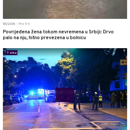
Pre 11 h
REGION
|
Povrijeđena žena tokom nevremena u Srbiji: Drvo
palo na nju, hitno prevezena u bolnicu
0
7 slika