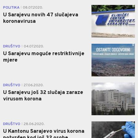
0
POLITIKA
08.07.2020.
|
U Sarajevu novih 47 slučajeva
koronavirusa
0
DRUŠTVO
04.07.2020.
|
U Sarajevu moguće restriktivnije
mjere
0
DRUŠTVO
27.06.2020.
|
U Sarajevu još 32 slučaja zaraze
virusom korona
0
DRUŠTVO
28.06.2020.
|
U Kantonu Sarajevo virus korona
potvrđen kod još 32 osobe