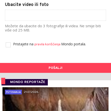
Ubacite video ili foto
Možete da ubacite do 3 fotografije ili videa. Ne smije biti
više od 25 MB.
Pristajete na
Mondo portala.
pravila korišćenja
POŠALJI
MONDO REPORTAŽE
0
21.07.2026.
PUTOVANJA