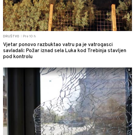
Pre 10 h
DRUŠTVO
|
Vjetar ponovo razbuktao vatru pa je vatrogasci
savladali: Požar iznad sela Luka kod Trebinja stavljen
pod kontrolu
0