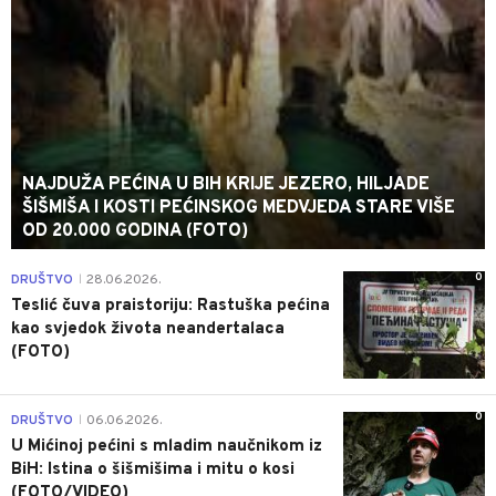
NAJDUŽA PEĆINA U BIH KRIJE JEZERO, HILJADE
ŠIŠMIŠA I KOSTI PEĆINSKOG MEDVJEDA STARE VIŠE
OD 20.000 GODINA (FOTO)
0
DRUŠTVO
28.06.2026.
|
Teslić čuva praistoriju: Rastuška pećina
kao svjedok života neandertalaca
(FOTO)
0
DRUŠTVO
06.06.2026.
|
U Mićinoj pećini s mladim naučnikom iz
BiH: Istina o šišmišima i mitu o kosi
(FOTO/VIDEO)