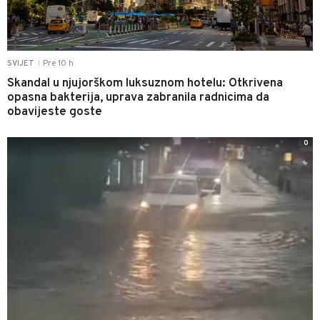
Pre 10 h
SVIJET
|
Skandal u njujorškom luksuznom hotelu: Otkrivena
opasna bakterija, uprava zabranila radnicima da
obavijeste goste
0