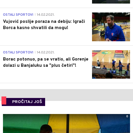
1
OSTALI SPORTOVI
14.02.2021.
|
Vujović poslije poraza na debiju: Igrači
Borca kasno shvatili da mogu!
3
OSTALI SPORTOVI
14.02.2021.
|
Borac potonuo, pa se vratio, ali Gorenje
dolazi u Banjaluku sa "plus četiri"!
PROČITAJ JOŠ
0