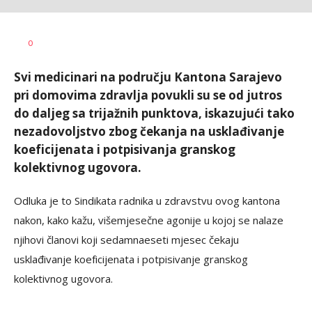
SRNA
AUTOR
0
1
Svi medicinari na području Kantona Sarajevo
pri domovima zdravlja povukli su se od jutros
do daljeg sa trijažnih punktova, iskazujući tako
nezadovoljstvo zbog čekanja na usklađivanje
koeficijenata i potpisivanja granskog
kolektivnog ugovora.
Odluka je to Sindikata radnika u zdravstvu ovog kantona
nakon, kako kažu, višemjesečne agonije u kojoj se nalaze
njihovi članovi koji sedamnaeseti mjesec čekaju
usklađivanje koeficijenata i potpisivanje granskog
kolektivnog ugovora.