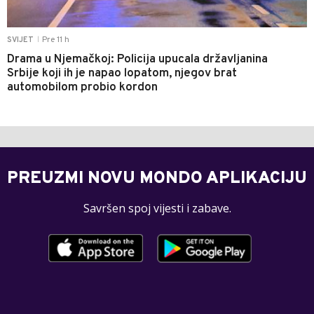
Pre 11 h
SVIJET
|
Drama u Njemačkoj: Policija upucala državljanina
Srbije koji ih je napao lopatom, njegov brat
automobilom probio kordon
PREUZMI NOVU MONDO APLIKACIJU
Savršen spoj vijesti i zabave.