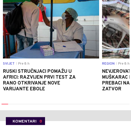
SVIJET
Pre 8 h
REGION
Pre 8 h
|
|
RUSKI STRUČNJACI POMAŽU U
NEVJEROVATA
AFRICI: RAZVIJEN PRVI TEST ZA
MUŠKARAC H
RANO OTKRIVANJE NOVE
PREBACI NA
VARIJANTE EBOLE
ZATVOR
KOMENTARI
0