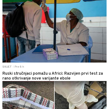
Pre 8 h
SVIJET
|
Ruski stručnjaci pomažu u Africi: Razvijen prvi test za
rano otkrivanje nove varijante ebole
0