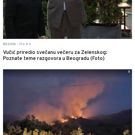
Pre 9 h
REGION
|
Vučić priredio svečanu večeru za Zelenskog:
Poznate teme razgovora u Beogradu (Foto)
0