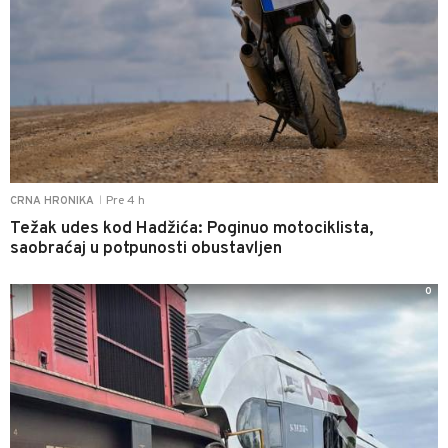
Pre 4 h
CRNA HRONIKA
|
Težak udes kod Hadžića: Poginuo motociklista,
saobraćaj u potpunosti obustavljen
0