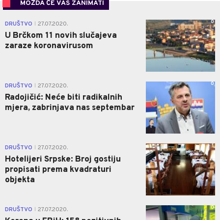
MOŽDA ĆE VAS ZANIMATI
0
DRUŠTVO
27.07.2020.
|
U Brčkom 11 novih slučajeva
zaraze koronavirusom
0
DRUŠTVO
27.07.2020.
|
Radojičić: Neće biti radikalnih
mjera, zabrinjava nas septembar
1
DRUŠTVO
27.07.2020.
|
Hotelijeri Srpske: Broj gostiju
propisati prema kvadraturi
objekta
0
DRUŠTVO
27.07.2020.
|