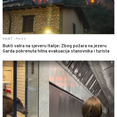
Pre 4 h
SVIJET
|
Bukti vatra na sjeveru Italije: Zbog požara na jezeru
Garda pokrenuta hitna evakuacija stanovnika i turista
0