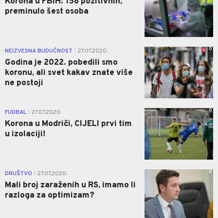
Korona u FBiH: 158 pozitivnih,
preminulo šest osoba
0
NEIZVESNA BUDUĆNOST
27.07.2020.
|
Godina je 2022. pobedili smo
koronu, ali svet kakav znate više
ne postoji
0
FUDBAL
27.07.2020.
|
Korona u Modriči, CIJELI prvi tim
u izolaciji!
0
DRUŠTVO
27.07.2020.
|
Mali broj zaraženih u RS, imamo li
razloga za optimizam?