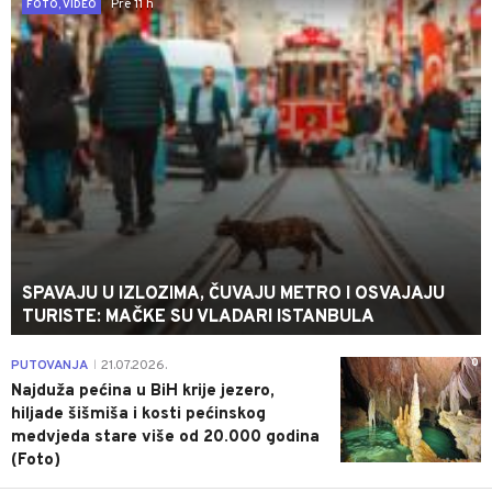
Pre 11 h
FOTO, VIDEO
SPAVAJU U IZLOZIMA, ČUVAJU METRO I OSVAJAJU
TURISTE: MAČKE SU VLADARI ISTANBULA
0
PUTOVANJA
21.07.2026.
|
Najduža pećina u BiH krije jezero,
hiljade šišmiša i kosti pećinskog
medvjeda stare više od 20.000 godina
(Foto)