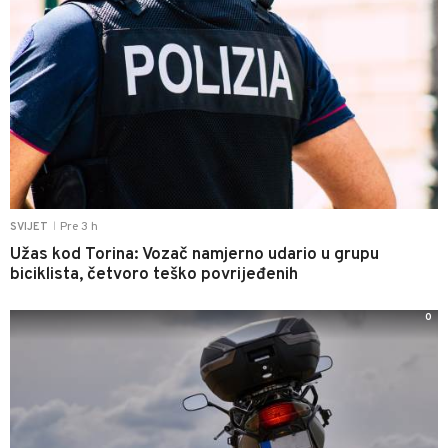
Pre 3 h
SVIJET
|
Užas kod Torina: Vozač namjerno udario u grupu
biciklista, četvoro teško povrijeđenih
0