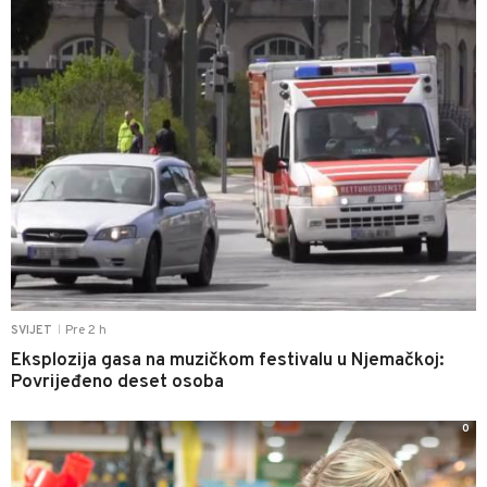
Pre 2 h
SVIJET
|
Eksplozija gasa na muzičkom festivalu u Njemačkoj:
Povrijeđeno deset osoba
0