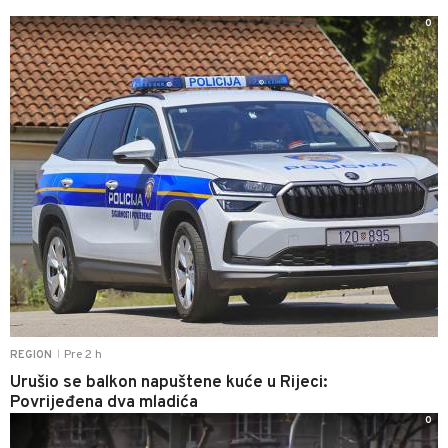
0
Pre 2 h
REGION
|
Urušio se balkon napuštene kuće u Rijeci:
Povrijeđena dva mladića
0