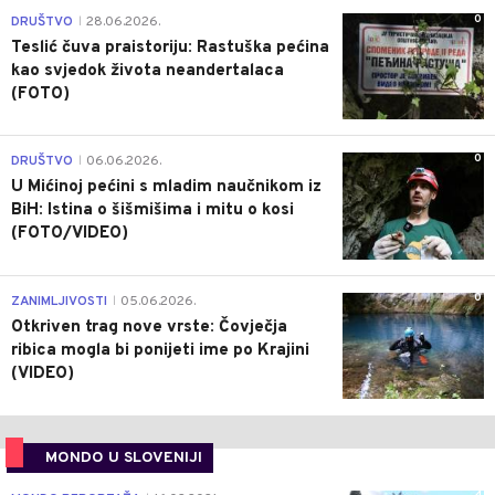
0
DRUŠTVO
28.06.2026.
|
Teslić čuva praistoriju: Rastuška pećina
kao svjedok života neandertalaca
(FOTO)
0
DRUŠTVO
06.06.2026.
|
U Mićinoj pećini s mladim naučnikom iz
BiH: Istina o šišmišima i mitu o kosi
(FOTO/VIDEO)
0
ZANIMLJIVOSTI
05.06.2026.
|
Otkriven trag nove vrste: Čovječja
ribica mogla bi ponijeti ime po Krajini
(VIDEO)
MONDO U SLOVENIJI