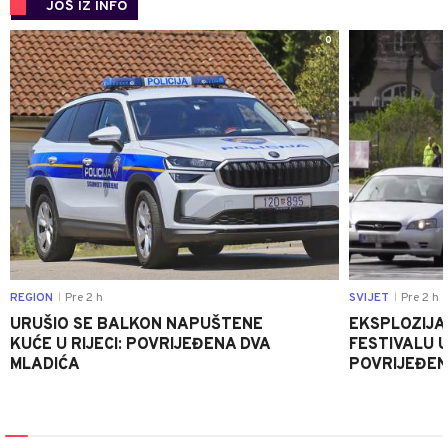
JOŠ IZ INFO
0
REGION
Pre 2 h
SVIJET
Pre 2 h
|
|
URUŠIO SE BALKON NAPUŠTENE
EKSPLOZIJA
KUĆE U RIJECI: POVRIJEĐENA DVA
FESTIVALU 
MLADIĆA
POVRIJEĐEN