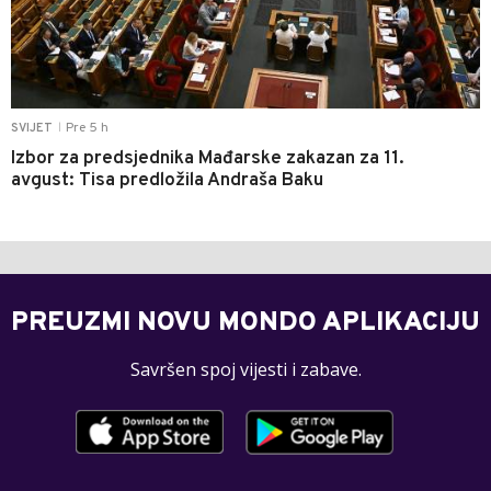
Pre 5 h
SVIJET
|
Izbor za predsjednika Mađarske zakazan za 11.
avgust: Tisa predložila Andraša Baku
PREUZMI NOVU MONDO APLIKACIJU
Savršen spoj vijesti i zabave.