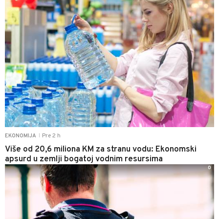
Pre 2 h
EKONOMIJA
|
Više od 20,6 miliona KM za stranu vodu: Ekonomski
apsurd u zemlji bogatoj vodnim resursima
0