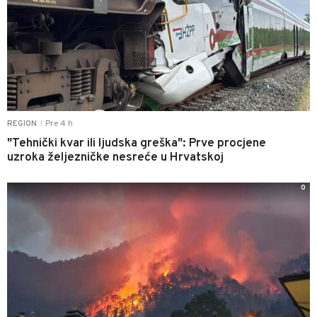
Pre 4 h
REGION
|
"Tehnički kvar ili ljudska greška": Prve procjene
uzroka željezničke nesreće u Hrvatskoj
0