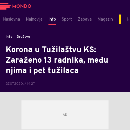
Naslovna
Najnovije
Info
Sport
Zabava
Magazin
M
Info
Društvo
Korona u Tužilaštvu KS:
Zaraženo 13 radnika, među
njima i pet tužilaca
27.07.2020. / 14:27