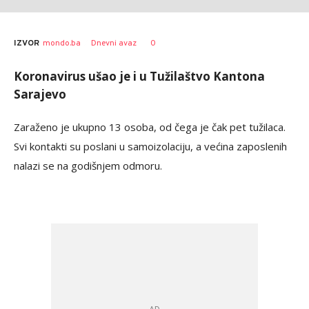
0
IZVOR
mondo.ba
Dnevni avaz
Koronavirus ušao je i u Tužilaštvo Kantona
Sarajevo
Zaraženo je ukupno 13 osoba, od čega je čak pet tužilaca.
Svi kontakti su poslani u samoizolaciju, a većina zaposlenih
nalazi se na godišnjem odmoru.