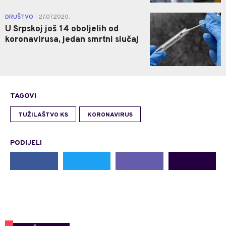
0
DRUŠTVO
27.07.2020.
|
U Srpskoj još 14 oboljelih od
koronavirusa, jedan smrtni slučaj
TAGOVI
TUŽILAŠTVO KS
KORONAVIRUS
PODIJELI