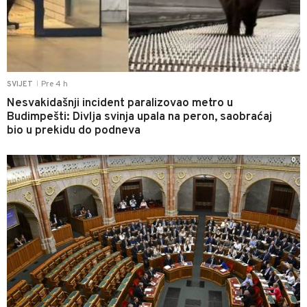
Pre 4 h
SVIJET
|
Nesvakidašnji incident paralizovao metro u
Budimpešti: Divlja svinja upala na peron, saobraćaj
bio u prekidu do podneva
0