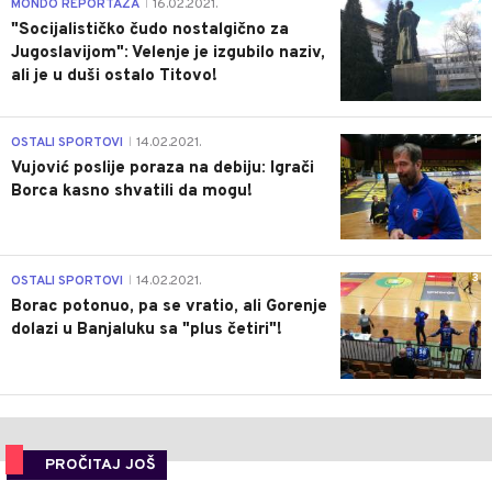
4
MONDO REPORTAŽA
16.02.2021.
|
"Socijalističko čudo nostalgično za
Jugoslavijom": Velenje je izgubilo naziv,
ali je u duši ostalo Titovo!
1
OSTALI SPORTOVI
14.02.2021.
|
Vujović poslije poraza na debiju: Igrači
Borca kasno shvatili da mogu!
3
OSTALI SPORTOVI
14.02.2021.
|
Borac potonuo, pa se vratio, ali Gorenje
dolazi u Banjaluku sa "plus četiri"!
PROČITAJ JOŠ