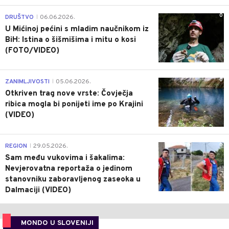
0
DRUŠTVO
06.06.2026.
|
U Mićinoj pećini s mladim naučnikom iz
BiH: Istina o šišmišima i mitu o kosi
(FOTO/VIDEO)
0
ZANIMLJIVOSTI
05.06.2026.
|
Otkriven trag nove vrste: Čovječja
ribica mogla bi ponijeti ime po Krajini
(VIDEO)
0
REGION
29.05.2026.
|
Sam među vukovima i šakalima:
Nevjerovatna reportaža o jedinom
stanovniku zaboravljenog zaseoka u
Dalmaciji (VIDEO)
MONDO U SLOVENIJI