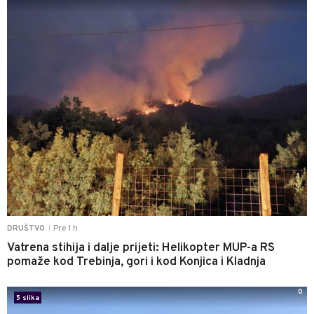
Pre 1 h
DRUŠTVO
|
Vatrena stihija i dalje prijeti: Helikopter MUP-a RS
pomaže kod Trebinja, gori i kod Konjica i Kladnja
0
5 slika