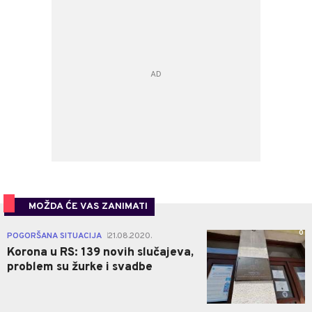
MOŽDA ĆE VAS ZANIMATI
0
POGORŠANA SITUACIJA
21.08.2020.
|
Korona u RS: 139 novih slučajeva,
problem su žurke i svadbe