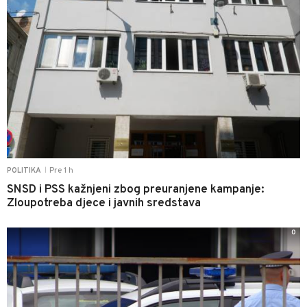
Pre 1 h
POLITIKA
|
SNSD i PSS kažnjeni zbog preuranjene kampanje:
Zloupotreba djece i javnih sredstava
0