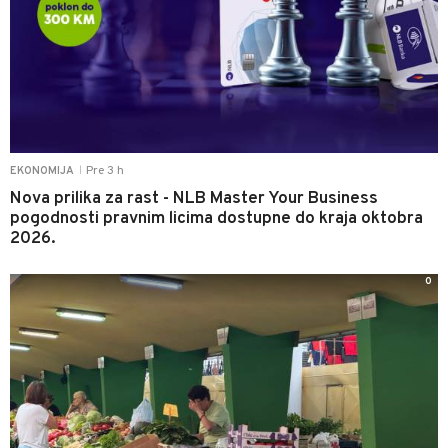
Pre 3 h
EKONOMIJA
|
Nova prilika za rast - NLB Master Your Business
pogodnosti pravnim licima dostupne do kraja oktobra
2026.
0