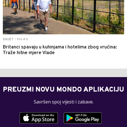
Pre 4 h
SVIJET
|
Britanci spavaju u kuhinjama i hotelima zbog vrućina:
Traže hitne mjere Vlade
PREUZMI NOVU MONDO APLIKACIJU
Savršen spoj vijesti i zabave.