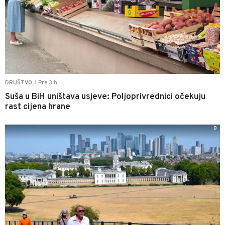
Pre 3 h
DRUŠTVO
|
Suša u BiH uništava usjeve: Poljoprivrednici očekuju
rast cijena hrane
0