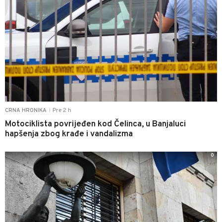
Pre 2 h
CRNA HRONIKA
|
Motociklista povrijeđen kod Čelinca, u Banjaluci
hapšenja zbog krađe i vandalizma
0