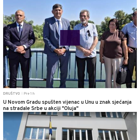
Pre 1 h
DRUŠTVO
|
U Novom Gradu spušten vijenac u Unu u znak sjećanja
na stradale Srbe u akciji "Oluja"
0