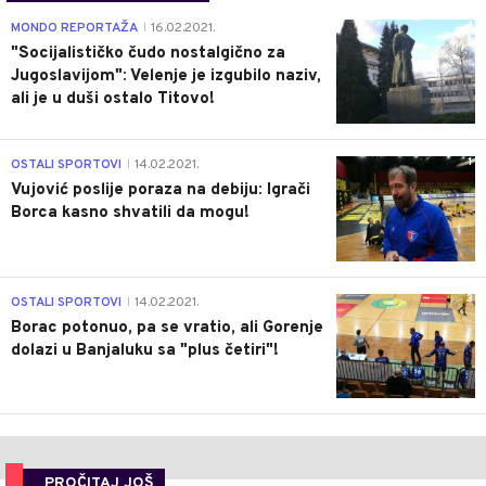
4
MONDO REPORTAŽA
16.02.2021.
|
"Socijalističko čudo nostalgično za
Jugoslavijom": Velenje je izgubilo naziv,
ali je u duši ostalo Titovo!
1
OSTALI SPORTOVI
14.02.2021.
|
Vujović poslije poraza na debiju: Igrači
Borca kasno shvatili da mogu!
3
OSTALI SPORTOVI
14.02.2021.
|
Borac potonuo, pa se vratio, ali Gorenje
dolazi u Banjaluku sa "plus četiri"!
PROČITAJ JOŠ