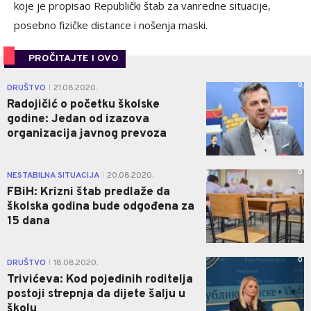
koje je propisao Republički štab za vanredne situacije,
posebno fizičke distance i nošenja maski.
PROČITAJTE I OVO
0
DRUŠTVO
21.08.2020.
|
Radojičić o početku školske
godine: Jedan od izazova
organizacija javnog prevoza
0
NESTABILNA SITUACIJA
20.08.2020.
|
FBiH: Krizni štab predlaže da
školska godina bude odgođena za
15 dana
0
DRUŠTVO
18.08.2020.
|
Trivićeva: Kod pojedinih roditelja
postoji strepnja da dijete šalju u
školu