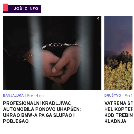
JOŠ IZ INFO
0
BANJALUKA
Pre 44 min
DRUŠTVO
Pre 1 
|
|
PROFESIONALNI KRADLJIVAC
VATRENA STIH
AUTOMOBILA PONOVO UHAPŠEN:
HELIKOPTER
UKRAO BMW-A PA GA SLUPAO I
KOD TREBINJ
POBJEGAO
KLADNJA