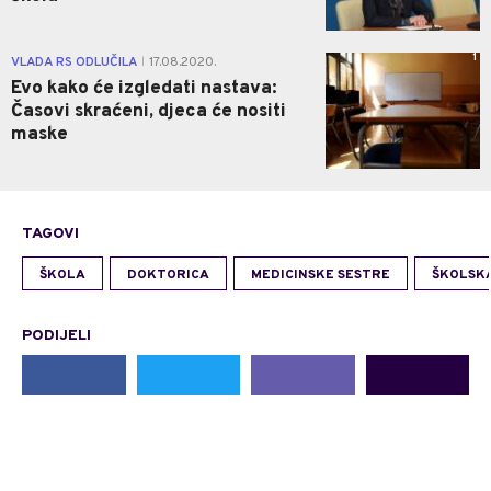
1
VLADA RS ODLUČILA
17.08.2020.
|
Evo kako će izgledati nastava:
Časovi skraćeni, djeca će nositi
maske
TAGOVI
ŠKOLA
DOKTORICA
MEDICINSKE SESTRE
ŠKOLSK
PODIJELI