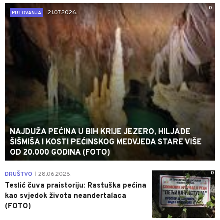
0
21.07.2026.
PUTOVANJA
NAJDUŽA PEĆINA U BIH KRIJE JEZERO, HILJADE
ŠIŠMIŠA I KOSTI PEĆINSKOG MEDVJEDA STARE VIŠE
OD 20.000 GODINA (FOTO)
0
DRUŠTVO
28.06.2026.
|
Teslić čuva praistoriju: Rastuška pećina
kao svjedok života neandertalaca
(FOTO)