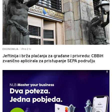
Pre 2 h
EKONOMIJA
|
Jeftinija i brža plaćanja za građane i privredu: CBBiH
zvanično aplicirala za pristupanje SEPA području
0