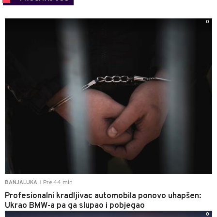
0
Pre 44 min
BANJALUKA
|
Profesionalni kradljivac automobila ponovo uhapšen:
Ukrao BMW-a pa ga slupao i pobjegao
0