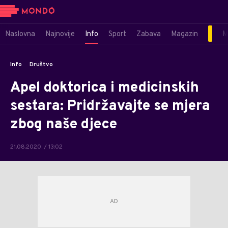
Naslovna
Najnovije
Info
Sport
Zabava
Magazin
M
Info
Društvo
Apel doktorica i medicinskih
sestara: Pridržavajte se mjera
zbog naše djece
21.08.2020. / 13:02