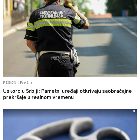
Pre 2 h
REGION
|
Uskoro u Srbiji: Pametni uređaji otkrivaju saobraćajne
prekršaje u realnom vremenu
0