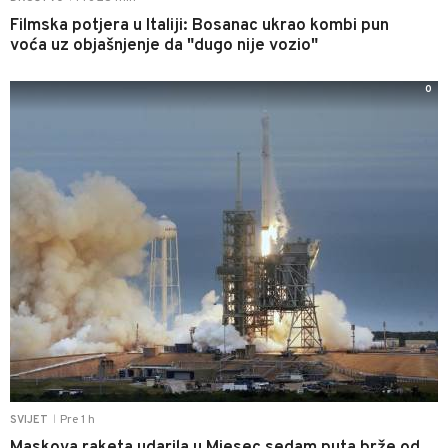
Filmska potjera u Italiji: Bosanac ukrao kombi pun
voća uz objašnjenje da "dugo nije vozio"
0
Pre 1 h
SVIJET
|