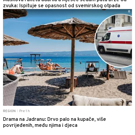
Maskova raketa udarila u Mjesec sedam puta brže od
zvuka: Ispituje se opasnost od svemirskog otpada
0
Pre 1 h
REGION
|
Drama na Jadranu: Drvo palo na kupače, više
povrijeđenih, među njima i djeca