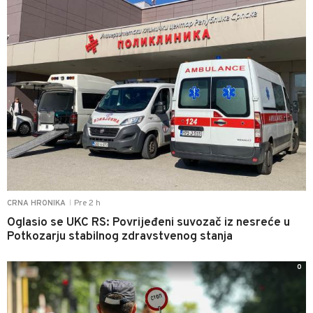
Pre 2 h
CRNA HRONIKA
|
Oglasio se UKC RS: Povrijeđeni suvozač iz nesreće u
Potkozarju stabilnog zdravstvenog stanja
0