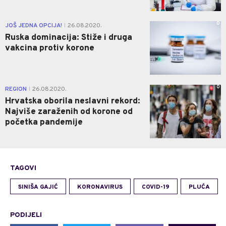
0
JOŠ JEDNA OPCIJA!
26.08.2020.
|
Ruska dominacija: Stiže i druga
vakcina protiv korone
0
REGION
26.08.2020.
|
Hrvatska oborila neslavni rekord:
Najviše zaraženih od korone od
početka pandemije
TAGOVI
SINIŠA GAJIĆ
KORONAVIRUS
COVID-19
PLUĆA
PODIJELI