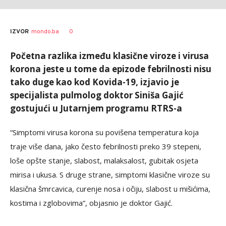
0
IZVOR
mondo.ba
Početna razlika između klasične viroze i virusa
korona jeste u tome da epizode febrilnosti nisu
tako duge kao kod Kovida-19, izjavio je
specijalista pulmolog doktor Siniša Gajić
gostujući u Јutarnjem programu RTRS-a
“Simptomi virusa korona su povišena temperatura koja
traje više dana, jako često febrilnosti preko 39 stepeni,
loše opšte stanje, slabost, malaksalost, gubitak osjeta
mirisa i ukusa. S druge strane, simptomi klasične viroze su
klasična šmrcavica, curenje nosa i očiju, slabost u mišićima,
kostima i zglobovima”, objasnio je doktor Gajić.