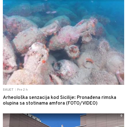
Pre 2 h
SVIJET
|
Arheološka senzacija kod Sicilije: Pronađena rimska
olupina sa stotinama amfora (FOTO/VIDEO)
0