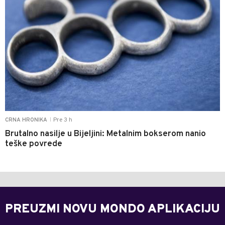
Pre 3 h
CRNA HRONIKA
|
Brutalno nasilje u Bijeljini: Metalnim bokserom nanio
teške povrede
PREUZMI NOVU MONDO APLIKACIJU