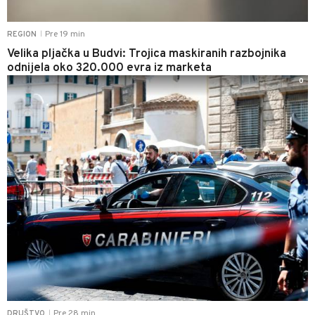
Pre 19 min
REGION
|
Velika pljačka u Budvi: Trojica maskiranih razbojnika
odnijela oko 320.000 evra iz marketa
0
Pre 28 min
DRUŠTVO
|