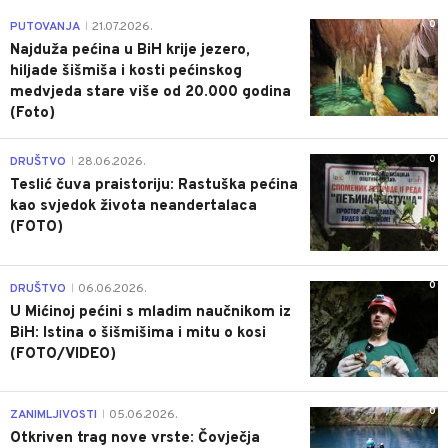
0
PUTOVANJA
21.07.2026.
|
Najduža pećina u BiH krije jezero,
hiljade šišmiša i kosti pećinskog
medvjeda stare više od 20.000 godina
(Foto)
0
DRUŠTVO
28.06.2026.
|
Teslić čuva praistoriju: Rastuška pećina
kao svjedok života neandertalaca
(FOTO)
0
DRUŠTVO
06.06.2026.
|
U Mićinoj pećini s mladim naučnikom iz
BiH: Istina o šišmišima i mitu o kosi
(FOTO/VIDEO)
0
ZANIMLJIVOSTI
05.06.2026.
|
Otkriven trag nove vrste: Čovječja