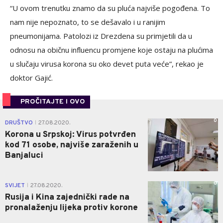
“U ovom trenutku znamo da su pluća najviše pogođena. To
nam nije nepoznato, to se dešavalo i u ranijim
pneumonijama. Patolozi iz Drezdena su primjetili da u
odnosu na običnu influencu promjene koje ostaju na plućima
u slučaju virusa korona su oko devet puta veće”, rekao je
doktor Gajić.
PROČITAJTE I OVO
0
DRUŠTVO
27.08.2020.
|
Korona u Srpskoj: Virus potvrđen
kod 71 osobe, najviše zaraženih u
Banjaluci
0
SVIJET
27.08.2020.
|
Rusija i Kina zajednički rade na
pronalaženju lijeka protiv korone