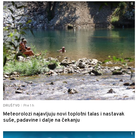
0
Pre 1 h
DRUŠTVO
|
Meteorolozi najavljuju novi toplotni talas i nastavak
suše, padavine i dalje na čekanju
1