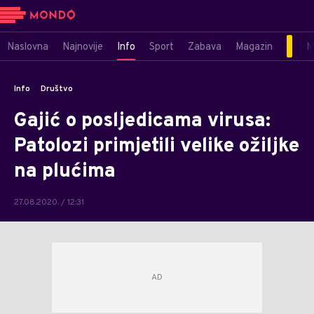
Naslovna
Najnovije
Info
Sport
Zabava
Magazin
M
Info
Društvo
Gajić o posljedicama virusa:
Patolozi primjetili velike ožiljke
na plućima
27.08.2020. / 12:31