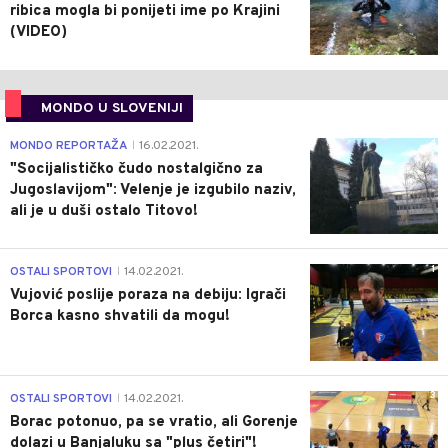
ribica mogla bi ponijeti ime po Krajini
(VIDEO)
MONDO U SLOVENIJI
4
MONDO REPORTAŽA
16.02.2021.
|
"Socijalističko čudo nostalgično za
Jugoslavijom": Velenje je izgubilo naziv,
ali je u duši ostalo Titovo!
1
OSTALI SPORTOVI
14.02.2021.
|
Vujović poslije poraza na debiju: Igrači
Borca kasno shvatili da mogu!
3
OSTALI SPORTOVI
14.02.2021.
|
Borac potonuo, pa se vratio, ali Gorenje
dolazi u Banjaluku sa "plus četiri"!