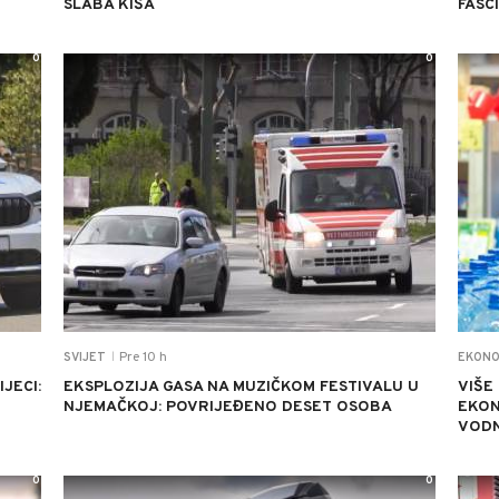
SLABA KIŠA
FASC
0
0
Pre 10 h
SVIJET
EKONO
|
JECI:
EKSPLOZIJA GASA NA MUZIČKOM FESTIVALU U
VIŠE
NJEMAČKOJ: POVRIJEĐENO DESET OSOBA
EKON
VODN
0
0