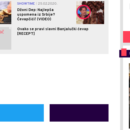
1
0
SHOWTIME
25.02.2020.
|
Džoni Dep: Najlepša
uspomena iz Srbije?
Ćevapčići! (VIDEO)
0
Ovako se pravi slavni Banjalučki ćevap
[RECEPT]