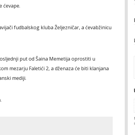
e ćevape.
navijači fudbalskog kluba Željezničar, a ćevabžinicu
 posljednji put od Šaina Memetija oprostiti u
om mezarju Faletići 2, a dženaza će biti klanjana
nski mediji.
.