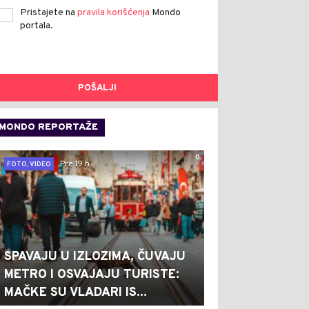
Pristajete na
pravila korišćenja
Mondo
portala.
POŠALJI
MONDO REPORTAŽE
0
Pre 19 h
FOTO, VIDEO
SPAVAJU U IZLOZIMA, ČUVAJU
METRO I OSVAJAJU TURISTE:
MAČKE SU VLADARI IS...