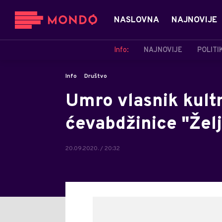
NASLOVNA
NAJNOVIJE
Info:
NAJNOVIJE
POLITI
Info
Društvo
Umro vlasnik kult
ćevabdžinice "Žel
20.09.2020. / 20:32