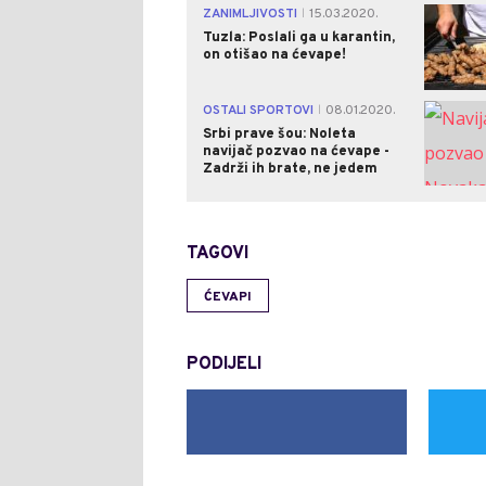
ZANIMLJIVOSTI
15.03.2020.
|
Tuzla: Poslali ga u karantin,
on otišao na ćevape!
OSTALI SPORTOVI
08.01.2020.
|
Srbi prave šou: Noleta
navijač pozvao na ćevape -
Zadrži ih brate, ne jedem
TAGOVI
ĆEVAPI
PODIJELI