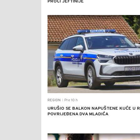
PROĆI JEFTINIJE
Pre 10 h
REGION
|
URUŠIO SE BALKON NAPUŠTENE KUĆE U RI
POVRIJEĐENA DVA MLADIĆA