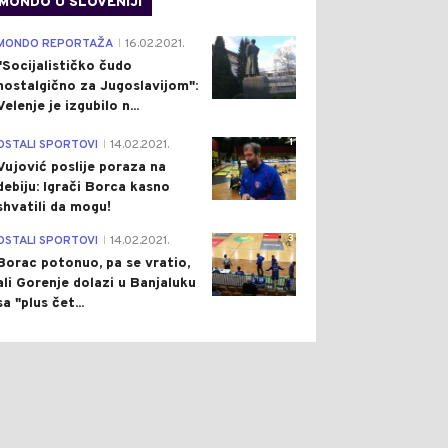
MONDO U SLOVENIJI
4
MONDO REPORTAŽA
16.02.2021.
|
"Socijalističko čudo
nostalgično za Jugoslavijom":
Velenje je izgubilo n...
1
OSTALI SPORTOVI
14.02.2021.
|
Vujović poslije poraza na
debiju: Igrači Borca kasno
shvatili da mogu!
3
OSTALI SPORTOVI
14.02.2021.
|
Borac potonuo, pa se vratio,
ali Gorenje dolazi u Banjaluku
sa "plus čet...