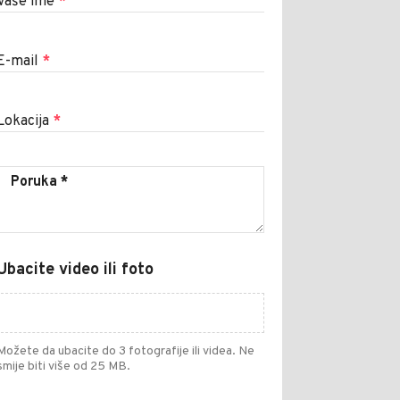
Vaše ime
*
E-mail
*
Lokacija
*
Ubacite video ili foto
Možete da ubacite do 3 fotografije ili videa. Ne
smije biti više od 25 MB.