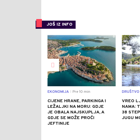
JOŠ IZ INFO
0
EKONOMIJA
Pre 10 min
DRUŠTVO
|
CIJENE HRANE, PARKINGA I
VREO L
LEŽALJKI NA MORU: GDJE
NAMA: 
JE OBALA NAJSKUPLJA, A
38 STEP
GDJE SE MOŽE PROĆI
JUGU M
JEFTINIJE