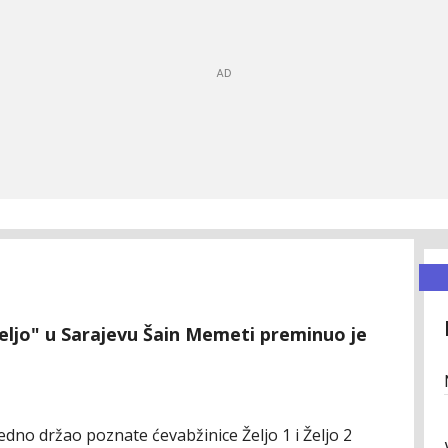
eljo" u Sarajevu Šain Memeti preminuo je
no držao poznate ćevabžinice Željo 1 i Željo 2