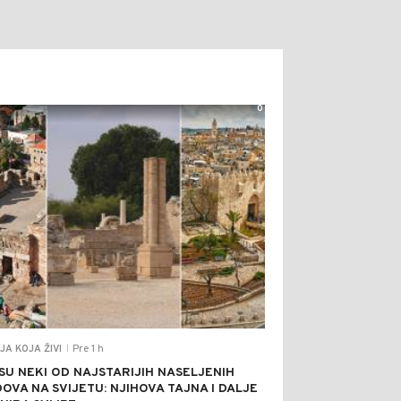
0
Pre 1 h
JA KOJA ŽIVI
|
SU NEKI OD NAJSTARIJIH NASELJENIH
OVA NA SVIJETU: NJIHOVA TAJNA I DALJE