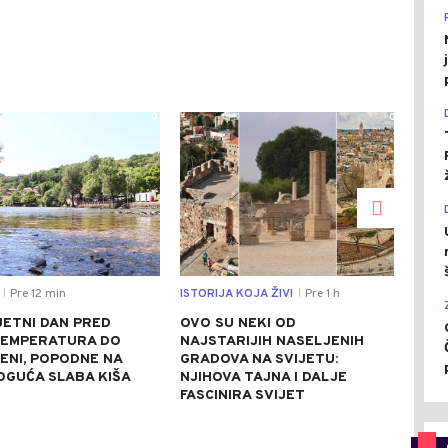
0
0
Pre 12 min
ISTORIJA KOJA ŽIVI
Pre 1 h
REGI
|
|
JETNI DAN PRED
OVO SU NEKI OD
URU
TEMPERATURA DO
NAJSTARIJIH NASELJENIH
NAP
ENI, POPODNE NA
GRADOVA NA SVIJETU:
RIJ
OGUĆA SLABA KIŠA
NJIHOVA TAJNA I DALJE
MLA
FASCINIRA SVIJET