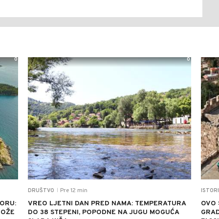
0
0
Pre 12 min
DRUŠTVO
ISTORI
|
MORU:
VREO LJETNI DAN PRED NAMA: TEMPERATURA
OVO 
MOŽE
DO 38 STEPENI, POPODNE NA JUGU MOGUĆA
GRAD