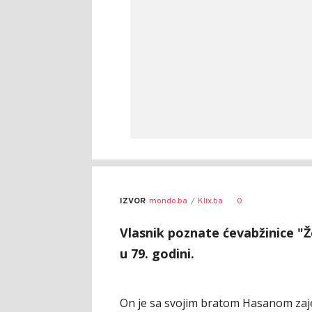
0
IZVOR
mondo.ba
Klix.ba
Vlasnik poznate ćevabžinice "Ž
u 79. godini.
On je sa svojim bratom Hasanom zajed