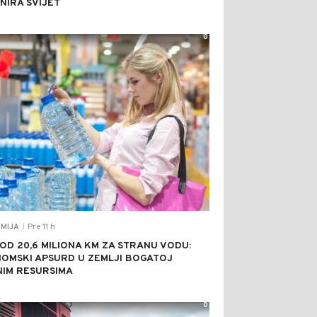
INIRA SVIJET
0
Pre 11 h
MIJA
|
 OD 20,6 MILIONA KM ZA STRANU VODU:
OMSKI APSURD U ZEMLJI BOGATOJ
IM RESURSIMA
0