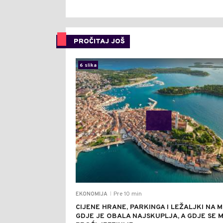
PROČITAJ JOŠ
6 slika
Pre 10 min
EKONOMIJA
|
CIJENE HRANE, PARKINGA I LEŽALJKI NA 
GDJE JE OBALA NAJSKUPLJA, A GDJE SE 