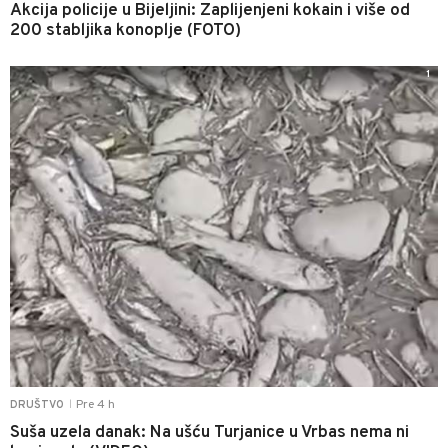
Akcija policije u Bijeljini: Zaplijenjeni kokain i više od
200 stabljika konoplje (FOTO)
1
Pre 4 h
DRUŠTVO
|
Suša uzela danak: Na ušću Turjanice u Vrbas nema ni