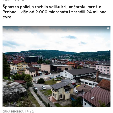
Pre 1 h
SVIJET
|
Španska policija razbila veliku krijumčarsku mrežu:
Prebacili više od 2.000 migranata i zaradili 24 miliona
evra
0
Pre 2 h
CRNA HRONIKA
|