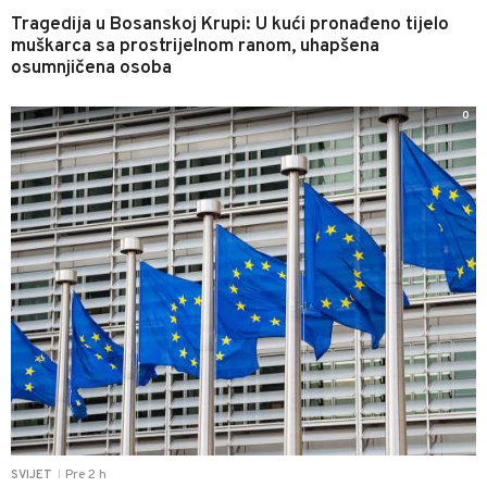
Tragedija u Bosanskoj Krupi: U kući pronađeno tijelo
muškarca sa prostrijelnom ranom, uhapšena
osumnjičena osoba
0
Pre 2 h
SVIJET
|