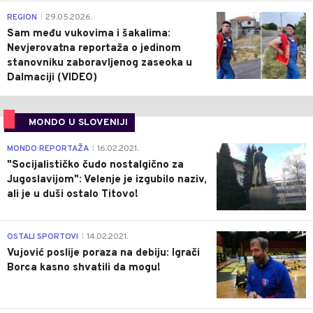
0
REGION
29.05.2026.
|
Sam među vukovima i šakalima:
Nevjerovatna reportaža o jedinom
stanovniku zaboravljenog zaseoka u
Dalmaciji (VIDEO)
MONDO U SLOVENIJI
4
MONDO REPORTAŽA
16.02.2021.
|
"Socijalističko čudo nostalgično za
Jugoslavijom": Velenje je izgubilo naziv,
ali je u duši ostalo Titovo!
1
OSTALI SPORTOVI
14.02.2021.
|
Vujović poslije poraza na debiju: Igrači
Borca kasno shvatili da mogu!