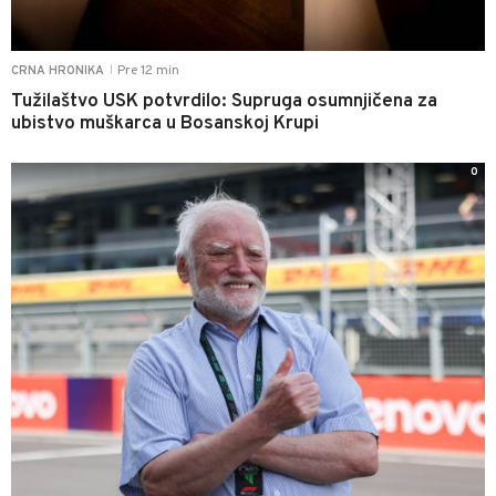
Pre 12 min
CRNA HRONIKA
|
Tužilaštvo USK potvrdilo: Supruga osumnjičena za
ubistvo muškarca u Bosanskoj Krupi
0