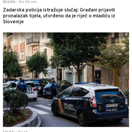
Pre 59 min
REGION
|
Zadarska policija istražuje slučaj: Građani prijavili
pronalazak tijela, utvrđeno da je riječ o mladiću iz
Slovenije
0