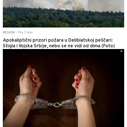
Pre 7 min
REGION
|
Apokaliptični prizori požara u Deliblatskoj peščari:
Stigla i Vojska Srbije, nebo se ne vidi od dima (Foto)
0