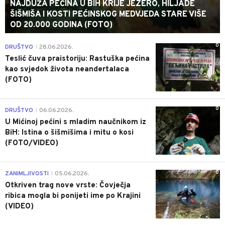
NAJDUŽA PEĆINA U BIH KRIJE JEZERO, HILJADE
ŠIŠMIŠA I KOSTI PEĆINSKOG MEDVJEDA STARE VIŠE
OD 20.000 GODINA (FOTO)
0
DRUŠTVO
28.06.2026.
|
Teslić čuva praistoriju: Rastuška pećina
kao svjedok života neandertalaca
(FOTO)
0
DRUŠTVO
06.06.2026.
|
U Mićinoj pećini s mladim naučnikom iz
BiH: Istina o šišmišima i mitu o kosi
(FOTO/VIDEO)
0
ZANIMLJIVOSTI
05.06.2026.
|
Otkriven trag nove vrste: Čovječja
ribica mogla bi ponijeti ime po Krajini
(VIDEO)