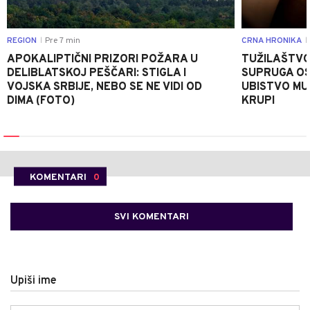
REGION
Pre 7 min
CRNA HRONIKA
|
|
APOKALIPTIČNI PRIZORI POŽARA U
TUŽILAŠTVO
DELIBLATSKOJ PEŠČARI: STIGLA I
SUPRUGA OS
VOJSKA SRBIJE, NEBO SE NE VIDI OD
UBISTVO MU
DIMA (FOTO)
KRUPI
KOMENTARI
0
SVI KOMENTARI
Upiši ime