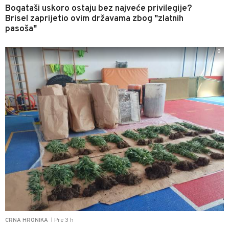
Bogataši uskoro ostaju bez najveće privilegije?
Brisel zaprijetio ovim državama zbog "zlatnih
pasoša"
0
Pre 3 h
CRNA HRONIKA
|