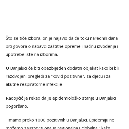
Što se tiče izbora, on je najavio da će toku narednih dana
biti govora o nabavci zaštitne opreme i načinu izvođenja i
upotrebe iste na izborima.
U Banjaluci će biti obezbijeđen dodatni objekat kako bi bili
razdvojeni pregledi za "kovid pozitivne", za djecu i za
akutne respiratorne infekcije
Radojičić je rekao da je epidemiološko stanje u Banjaluci
pogoršano.
''Imamo preko 1000 pozitivnih u Banjaluci. Epidemiju ne
možemo zaustaviti ona je regionalna i globalna." kaže