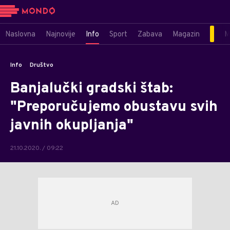
Naslovna
Najnovije
Info
Sport
Zabava
Magazin
M
Info
Društvo
Banjalučki gradski štab:
"Preporučujemo obustavu svih
javnih okupljanja"
21.10.2020. / 09:22