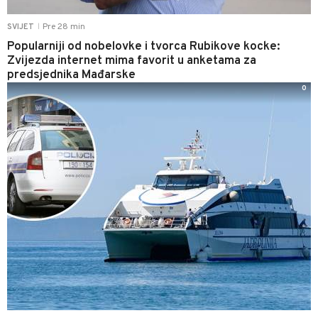
Pre 28 min
SVIJET
|
Popularniji od nobelovke i tvorca Rubikove kocke:
Zvijezda internet mima favorit u anketama za
predsjednika Mađarske
0