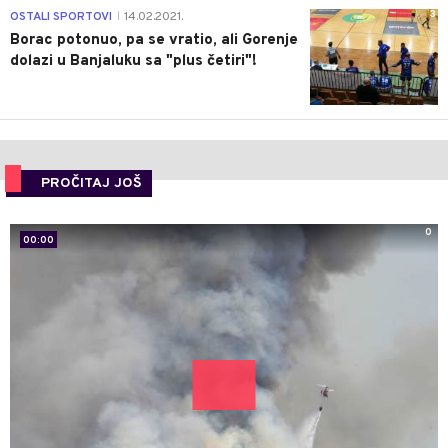
3
OSTALI SPORTOVI
14.02.2021.
|
Borac potonuo, pa se vratio, ali Gorenje
dolazi u Banjaluku sa "plus četiri"!
PROČITAJ JOŠ
0
00:00