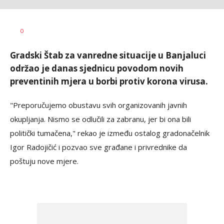
Bojana
AUTOR
0
Živanić
Gradski Štab za vanredne situacije u Banjaluci
održao je danas sjednicu povodom novih
preventinih mjera u borbi protiv korona virusa.
"Preporučujemo obustavu svih organizovanih javnih
okupljanja. Nismo se odlučili za zabranu, jer bi ona bili
politički tumačena," rekao je između ostalog gradonačelnik
Igor Radojičić i pozvao sve građane i privrednike da
poštuju nove mjere.