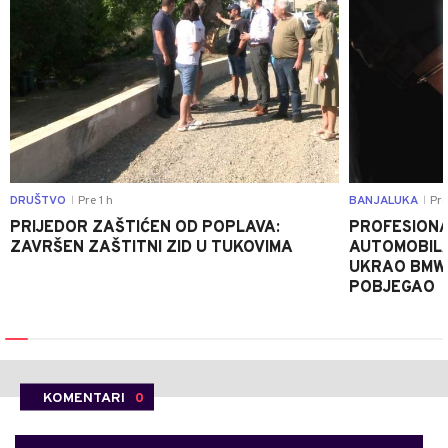
DRUŠTVO
Pre 1 h
BANJALUKA
Pre
|
|
PRIJEDOR ZAŠTIĆEN OD POPLAVA:
PROFESIONA
ZAVRŠEN ZAŠTITNI ZID U TUKOVIMA
AUTOMOBIL
UKRAO BMW-
POBJEGAO
KOMENTARI
0