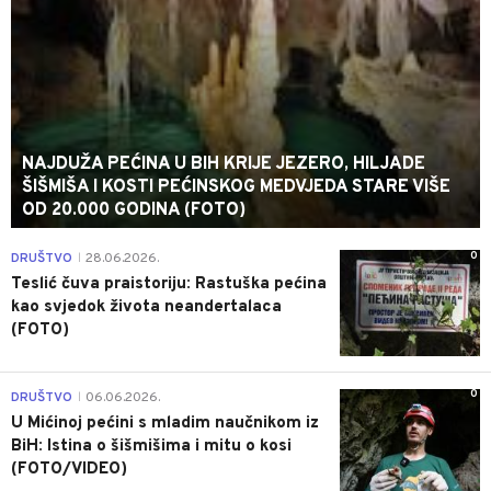
NAJDUŽA PEĆINA U BIH KRIJE JEZERO, HILJADE
ŠIŠMIŠA I KOSTI PEĆINSKOG MEDVJEDA STARE VIŠE
OD 20.000 GODINA (FOTO)
0
DRUŠTVO
28.06.2026.
|
Teslić čuva praistoriju: Rastuška pećina
kao svjedok života neandertalaca
(FOTO)
0
DRUŠTVO
06.06.2026.
|
U Mićinoj pećini s mladim naučnikom iz
BiH: Istina o šišmišima i mitu o kosi
(FOTO/VIDEO)