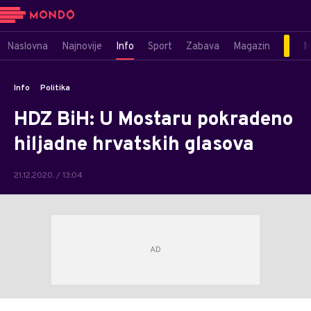
Naslovna
Najnovije
Info
Sport
Zabava
Magazin
M
Info
Politika
HDZ BiH: U Mostaru pokradeno
hiljadne hrvatskih glasova
21.12.2020. / 13:04