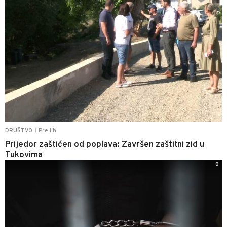
Pre 1 h
DRUŠTVO
|
Prijedor zaštićen od poplava: Završen zaštitni zid u
Tukovima
0