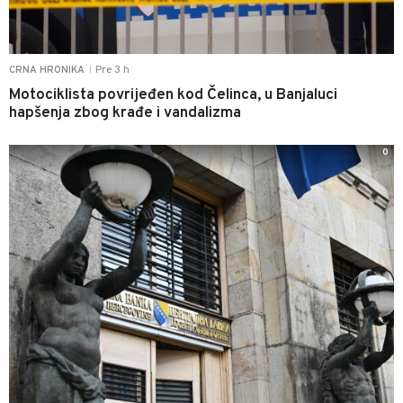
Pre 3 h
CRNA HRONIKA
|
Motociklista povrijeđen kod Čelinca, u Banjaluci
hapšenja zbog krađe i vandalizma
0