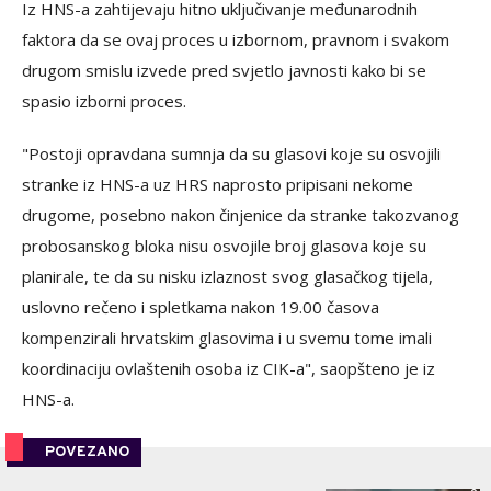
Iz HNS-a zahtijevaju hitno uključivanje međunarodnih
faktora da se ovaj proces u izbornom, pravnom i svakom
drugom smislu izvede pred svjetlo javnosti kako bi se
spasio izborni proces.
"Postoji opravdana sumnja da su glasovi koje su osvojili
stranke iz HNS-a uz HRS naprosto pripisani nekome
drugome, posebno nakon činjenice da stranke takozvanog
probosanskog bloka nisu osvojile broj glasova koje su
planirale, te da su nisku izlaznost svog glasačkog tijela,
uslovno rečeno i spletkama nakon 19.00 časova
kompenzirali hrvatskim glasovima i u svemu tome imali
koordinaciju ovlaštenih osoba iz CIK-a", saopšteno je iz
HNS-a.
POVEZANO