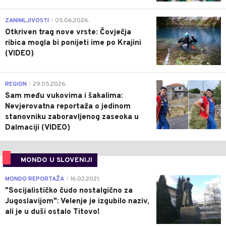
0
ZANIMLJIVOSTI
05.06.2026.
|
Otkriven trag nove vrste: Čovječja
ribica mogla bi ponijeti ime po Krajini
(VIDEO)
0
REGION
29.05.2026.
|
Sam među vukovima i šakalima:
Nevjerovatna reportaža o jedinom
stanovniku zaboravljenog zaseoka u
Dalmaciji (VIDEO)
MONDO U SLOVENIJI
4
MONDO REPORTAŽA
16.02.2021.
|
"Socijalističko čudo nostalgično za
Jugoslavijom": Velenje je izgubilo naziv,
ali je u duši ostalo Titovo!