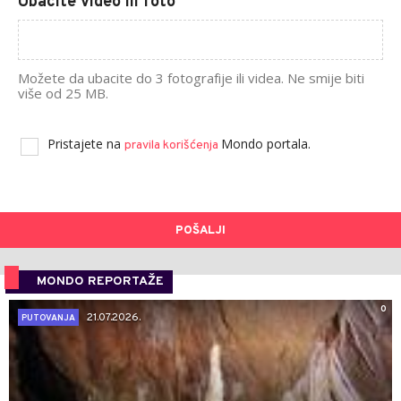
Ubacite video ili foto
Možete da ubacite do 3 fotografije ili videa. Ne smije biti
više od 25 MB.
Pristajete na
Mondo portala.
pravila korišćenja
POŠALJI
MONDO REPORTAŽE
0
21.07.2026.
PUTOVANJA