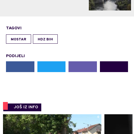
TAGOVI
MOSTAR
HDZ BIH
PODIJELI
JOŠ IZ INFO
0