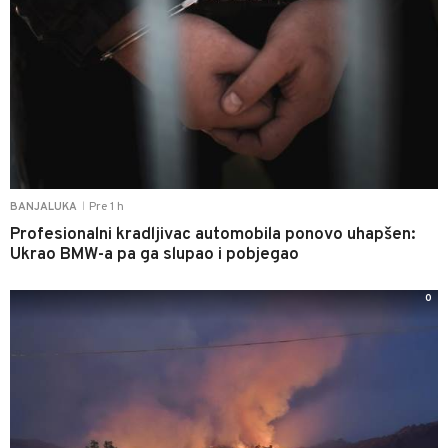
Pre 1 h
BANJALUKA
|
Profesionalni kradljivac automobila ponovo uhapšen:
Ukrao BMW-a pa ga slupao i pobjegao
0