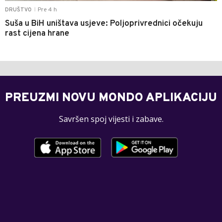
Pre 4 h
DRUŠTVO
|
Suša u BiH uništava usjeve: Poljoprivrednici očekuju
rast cijena hrane
PREUZMI NOVU MONDO APLIKACIJU
Savršen spoj vijesti i zabave.