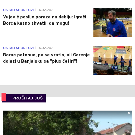
1
OSTALI SPORTOVI
14.02.2021.
|
Vujović poslije poraza na debiju: Igrači
Borca kasno shvatili da mogu!
3
OSTALI SPORTOVI
14.02.2021.
|
Borac potonuo, pa se vratio, ali Gorenje
dolazi u Banjaluku sa "plus četiri"!
PROČITAJ JOŠ
0