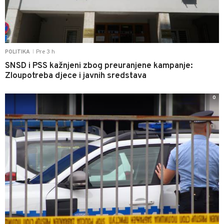
Pre 3 h
POLITIKA
|
SNSD i PSS kažnjeni zbog preuranjene kampanje:
Zloupotreba djece i javnih sredstava
0