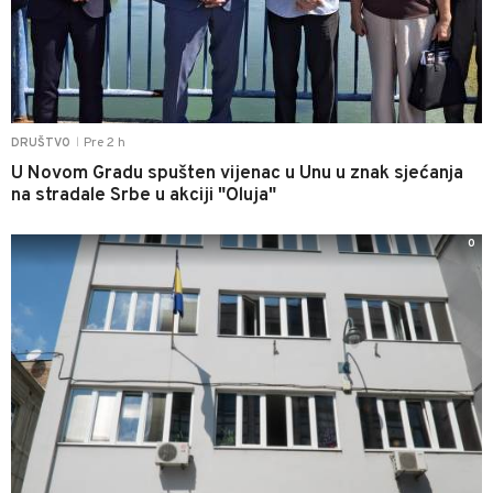
Pre 2 h
DRUŠTVO
|
U Novom Gradu spušten vijenac u Unu u znak sjećanja
na stradale Srbe u akciji "Oluja"
0