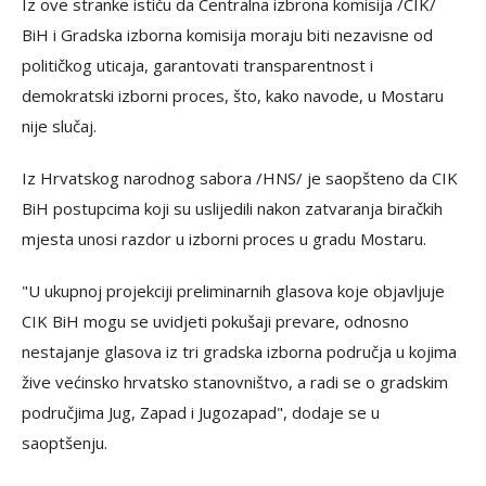
Iz ove stranke ističu da Centralna izbrona komisija /CIK/
BiH i Gradska izborna komisija moraju biti nezavisne od
političkog uticaja, garantovati transparentnost i
demokratski izborni proces, što, kako navode, u Mostaru
nije slučaj.
Iz Hrvatskog narodnog sabora /HNS/ je saopšteno da CIK
BiH postupcima koji su uslijedili nakon zatvaranja biračkih
mjesta unosi razdor u izborni proces u gradu Mostaru.
"U ukupnoj projekciji preliminarnih glasova koje objavljuje
CIK BiH mogu se uvidjeti pokušaji prevare, odnosno
nestajanje glasova iz tri gradska izborna područja u kojima
žive većinsko hrvatsko stanovništvo, a radi se o gradskim
područjima Jug, Zapad i Jugozapad", dodaje se u
saoptšenju.