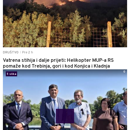
Pre 2 h
DRUŠTVO
|
Vatrena stihija i dalje prijeti: Helikopter MUP-a RS
pomaže kod Trebinja, gori i kod Konjica i Kladnja
0
5 slika