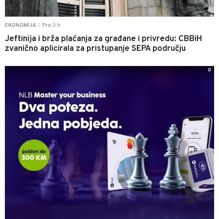
Pre 3 h
EKONOMIJA
|
Jeftinija i brža plaćanja za građane i privredu: CBBiH
zvanično aplicirala za pristupanje SEPA području
0