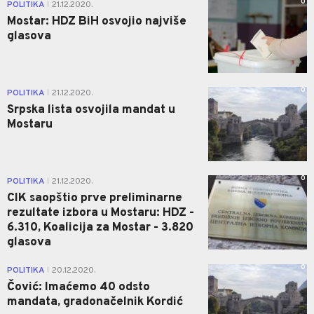
0
POLITIKA
21.12.2020.
|
Mostar: HDZ BiH osvojio najviše
glasova
0
POLITIKA
21.12.2020.
|
Srpska lista osvojila mandat u
Mostaru
0
POLITIKA
21.12.2020.
|
CIK saopštio prve preliminarne
rezultate izbora u Mostaru: HDZ -
6.310, Koalicija za Mostar - 3.820
glasova
0
POLITIKA
20.12.2020.
|
Čović: Imaćemo 40 odsto
mandata, gradonačelnik Kordić