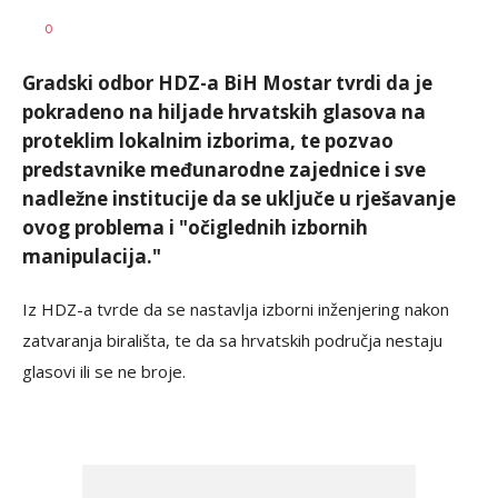
Željko
AUTOR
0
Svitlica
Gradski odbor HDZ-a BiH Mostar tvrdi da je
pokradeno na hiljade hrvatskih glasova na
proteklim lokalnim izborima, te pozvao
predstavnike međunarodne zajednice i sve
nadležne institucije da se uključe u rješavanje
ovog problema i "očiglednih izbornih
manipulacija."
Iz HDZ-a tvrde da se nastavlja izborni inženjering nakon
zatvaranja birališta, te da sa hrvatskih područja nestaju
glasovi ili se ne broje.