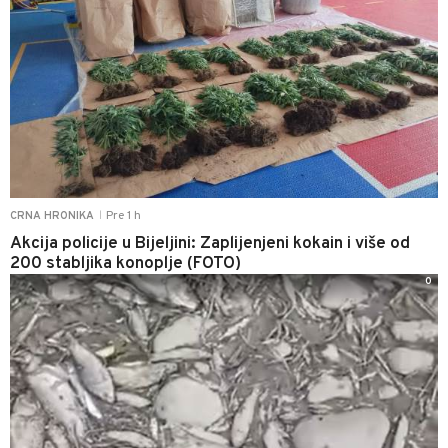
Pre 1 h
CRNA HRONIKA
|
Akcija policije u Bijeljini: Zaplijenjeni kokain i više od
200 stabljika konoplje (FOTO)
0