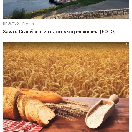
Pre 4 h
DRUŠTVO
|
Sava u Gradišci blizu istorijskog minimuma (FOTO)
0