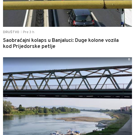
Pre 3 h
DRUŠTVO
|
Saobraćajni kolaps u Banjaluci: Duge kolone vozila
kod Prijedorske petlje
0