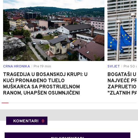
CRNA HRONIKA
Pre 19 min
SVIJET
Pre 50 
|
|
TRAGEDIJA U BOSANSKOJ KRUPI: U
BOGATAŠI U
KUĆI PRONAĐENO TIJELO
NAJVEĆE PRI
MUŠKARCA SA PROSTRIJELNOM
ZAPRIJETIO
RANOM, UHAPŠEN OSUMNJIČENI
"ZLATNIH P
KOMENTARI
0