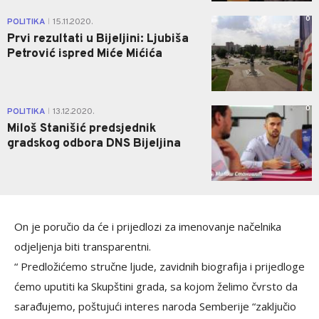
0
POLITIKA
15.11.2020.
|
Prvi rezultati u Bijeljini: Ljubiša
Petrović ispred Miće Mićića
0
POLITIKA
13.12.2020.
|
Miloš Stanišić predsjednik
gradskog odbora DNS Bijeljina
On je poručio da će i prijedlozi za imenovanje načelnika
odjeljenja biti transparentni.
“ Predložićemo stručne ljude, zavidnih biografija i prijedloge
ćemo uputiti ka Skupštini grada, sa kojom želimo čvrsto da
sarađujemo, poštujući interes naroda Semberije “zaključio