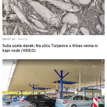
Pre 2 h
DRUŠTVO
|
Suša uzela danak: Na ušću Turjanice u Vrbas nema ni
kapi vode (VIDEO)
0