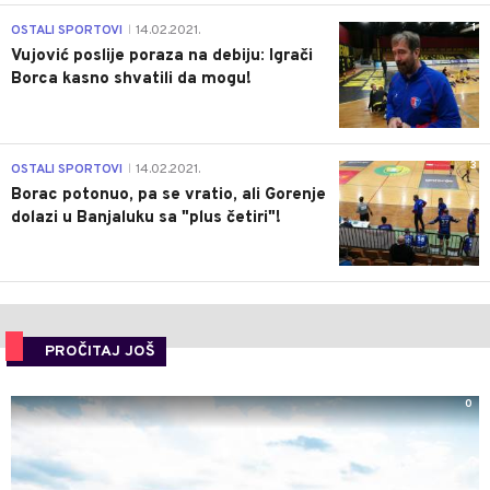
1
OSTALI SPORTOVI
14.02.2021.
|
Vujović poslije poraza na debiju: Igrači
Borca kasno shvatili da mogu!
3
OSTALI SPORTOVI
14.02.2021.
|
Borac potonuo, pa se vratio, ali Gorenje
dolazi u Banjaluku sa "plus četiri"!
PROČITAJ JOŠ
0