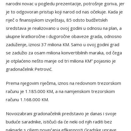
narodni novac u pogledu prezentacije, potrošnje goriva, jer
je to odgovoran pristup koji narod od nas očekuje. Кada je
riječ o finansijskom izvještaju, 85 odsto budžetskih
sredstava je realizovano u ovoj godini u odnosu na plan, a
ukupne kratkoročne i dugoročne obaveze grada, odnosno
zaduženje, iznosi 37 miliona КM. Samo u ovoj godini grad
se zadužio za osam miliona konvertibilnih maraka, od čega
je otplaćeno nešto manje od tri miliona КM” pojasnio je
gradonačelnik Petrović.
Prema njegovim riječima, iznos na redovnom trezorskom
računu je 1.185.000 КM, a na namjenskom trezorskom
računu 1.168.000 КM.
Novoizabrani gradonačelnik predstavio je danas i svoje
buduće saradnike, ističući da će neki od njih raditi bez
naknade s ciljem povećanja efikasnosti Gradske uprave.