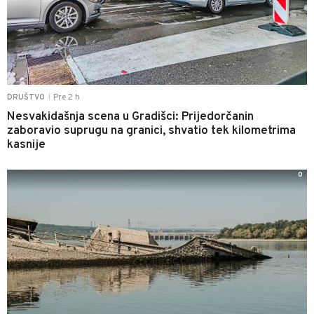
Pre 2 h
DRUŠTVO
|
Nesvakidašnja scena u Gradišci: Prijedorčanin
zaboravio suprugu na granici, shvatio tek kilometrima
kasnije
0