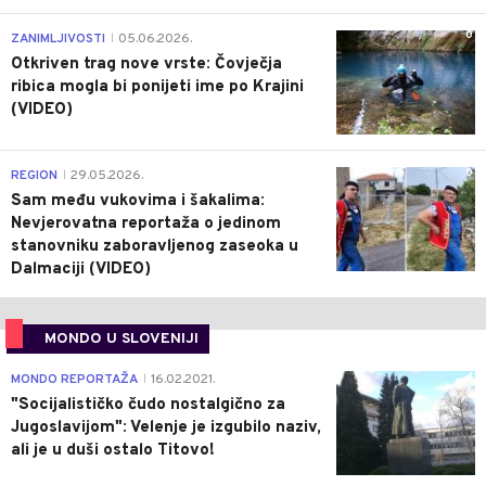
0
ZANIMLJIVOSTI
05.06.2026.
|
Otkriven trag nove vrste: Čovječja
ribica mogla bi ponijeti ime po Krajini
(VIDEO)
0
REGION
29.05.2026.
|
Sam među vukovima i šakalima:
Nevjerovatna reportaža o jedinom
stanovniku zaboravljenog zaseoka u
Dalmaciji (VIDEO)
MONDO U SLOVENIJI
4
MONDO REPORTAŽA
16.02.2021.
|
"Socijalističko čudo nostalgično za
Jugoslavijom": Velenje je izgubilo naziv,
ali je u duši ostalo Titovo!