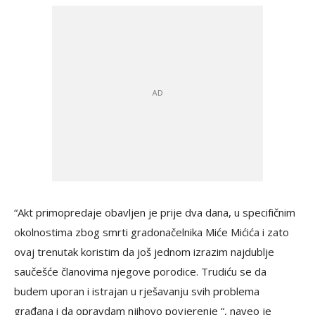
“Akt primopredaje obavljen je prije dva dana, u specifičnim
okolnostima zbog smrti gradonačelnika Miće Mićića i zato
ovaj trenutak koristim da još jednom izrazim najdublje
saučešće članovima njegove porodice. Trudiću se da
budem uporan i istrajan u rješavanju svih problema
građana i da opravdam njihovo povjerenje “, naveo je