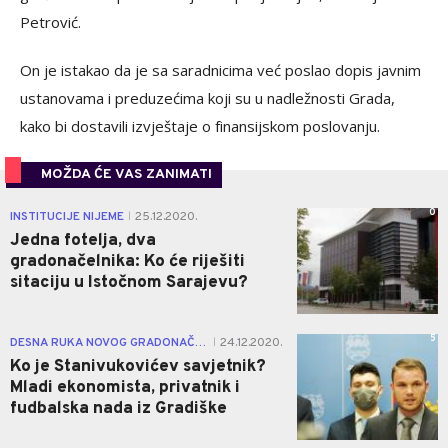
Petrović.
On je istakao da je sa saradnicima već poslao dopis javnim
ustanovama i preduzećima koji su u nadležnosti Grada,
kako bi dostavili izvještaje o finansijskom poslovanju.
MOŽDA ĆE VAS ZANIMATI
0
INSTITUCIJE NIJEME
25.12.2020.
|
Jedna fotelja, dva
gradonačelnika: Ko će riješiti
sitaciju u Istočnom Sarajevu?
5
DESNA RUKA NOVOG GRADONAČELNIKA
24.12.2020.
|
Ko je Stanivukovićev savjetnik?
Mladi ekonomista, privatnik i
fudbalska nada iz Gradiške