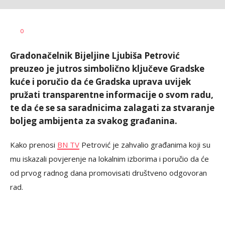
Bojana
AUTOR
0
Ninković
Gradonačelnik Bijeljine Ljubiša Petrović
preuzeo je jutros simbolično ključeve Gradske
kuće i poručio da će Gradska uprava uvijek
pružati transparentne informacije o svom radu,
te da će se sa saradnicima zalagati za stvaranje
boljeg ambijenta za svakog građanina.
Kako prenosi
BN TV
Petrović je zahvalio građanima koji su
mu iskazali povjerenje na lokalnim izborima i poručio da će
od prvog radnog dana promovisati društveno odgovoran
rad.