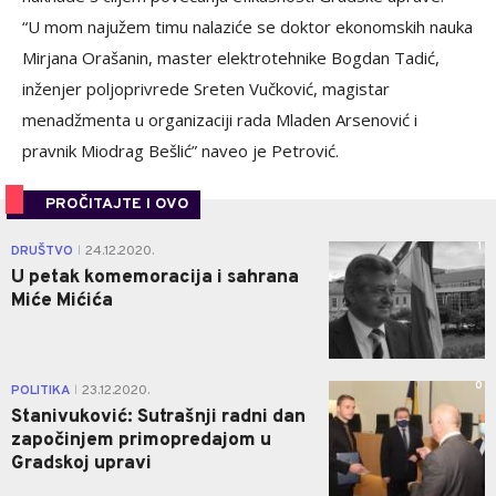
“U mom najužem timu nalaziće se doktor ekonomskih nauka
Mirjana Orašanin, master elektrotehnike Bogdan Tadić,
inženjer poljoprivrede Sreten Vučković, magistar
menadžmenta u organizaciji rada Mladen Arsenović i
pravnik Miodrag Bešlić” naveo je Petrović.
PROČITAJTE I OVO
1
DRUŠTVO
24.12.2020.
|
U petak komemoracija i sahrana
Miće Mićića
0
POLITIKA
23.12.2020.
|
Stanivuković: Sutrašnji radni dan
započinjem primopredajom u
Gradskoj upravi