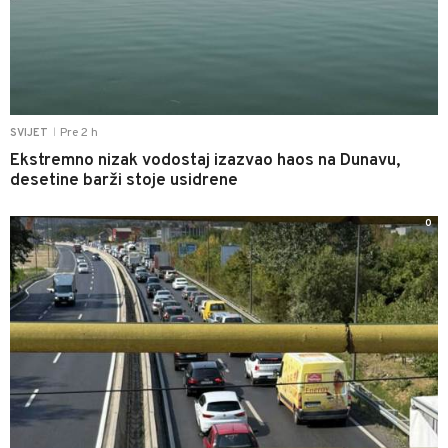
Pre 2 h
SVIJET
|
Ekstremno nizak vodostaj izazvao haos na Dunavu,
desetine barži stoje usidrene
0