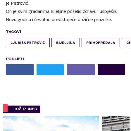
je Petrović.
On je svim građanima Bijeljine poželio zdravu i uspješnu
Novu godinu i čestitao predstojeće božićne praznike.
TAGOVI
LJUBIŠA PETROVIĆ
BIJELJINA
PRIMOPREDAJA
G
PODIJELI
JOŠ IZ INFO
0