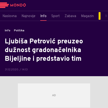
Naslovna
Najnovije
Info
Sport
Zabava
Magazin
M
Info
Politika
Ljubiša Petrović preuzeo
dužnost gradonačelnika
Bijeljine i predstavio tim
31.12.2020. / 14:13