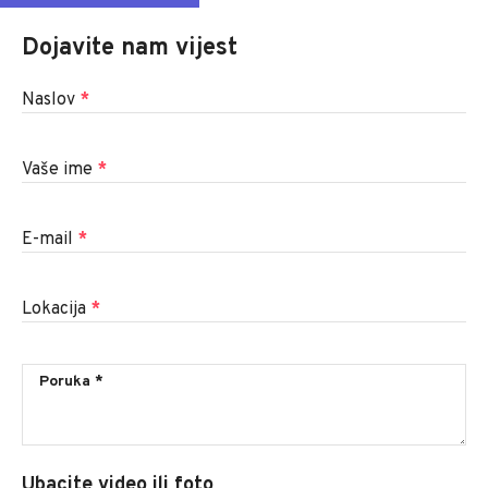
Dojavite nam vijest
Naslov
*
Vaše ime
*
E-mail
*
Lokacija
*
Ubacite video ili foto