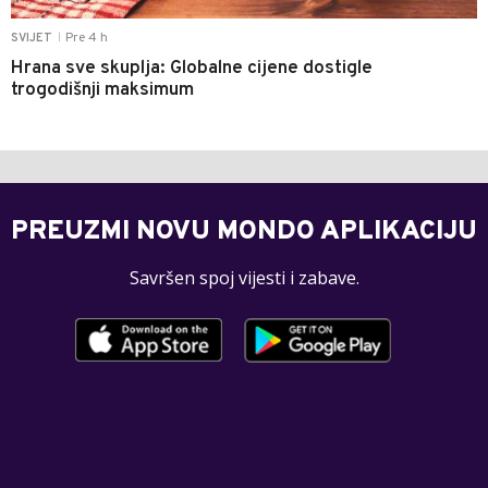
Pre 4 h
SVIJET
|
Hrana sve skuplja: Globalne cijene dostigle
trogodišnji maksimum
PREUZMI NOVU MONDO APLIKACIJU
Savršen spoj vijesti i zabave.