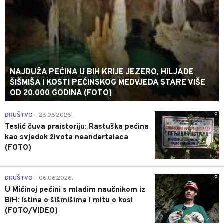
NAJDUŽA PEĆINA U BIH KRIJE JEZERO, HILJADE
ŠIŠMIŠA I KOSTI PEĆINSKOG MEDVJEDA STARE VIŠE
OD 20.000 GODINA (FOTO)
0
DRUŠTVO
28.06.2026.
|
Teslić čuva praistoriju: Rastuška pećina
kao svjedok života neandertalaca
(FOTO)
0
DRUŠTVO
06.06.2026.
|
U Mićinoj pećini s mladim naučnikom iz
BiH: Istina o šišmišima i mitu o kosi
(FOTO/VIDEO)