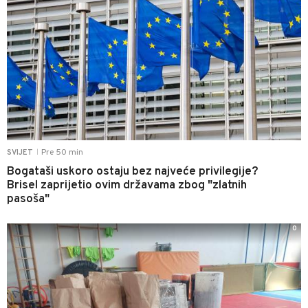
Pre 50 min
SVIJET
|
Bogataši uskoro ostaju bez najveće privilegije?
Brisel zaprijetio ovim državama zbog "zlatnih
pasoša"
0