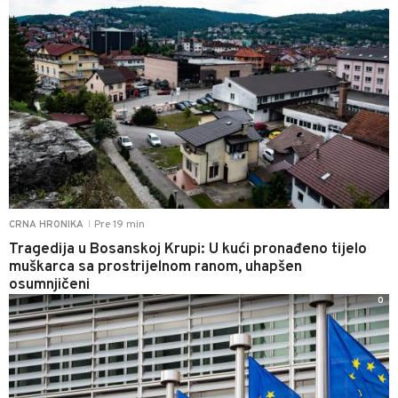
Pre 19 min
CRNA HRONIKA
|
Tragedija u Bosanskoj Krupi: U kući pronađeno tijelo
muškarca sa prostrijelnom ranom, uhapšen
osumnjičeni
0