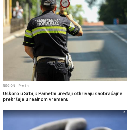
Pre 1 h
REGION
|
Uskoro u Srbiji: Pametni uređaji otkrivaju saobraćajne
prekršaje u realnom vremenu
0