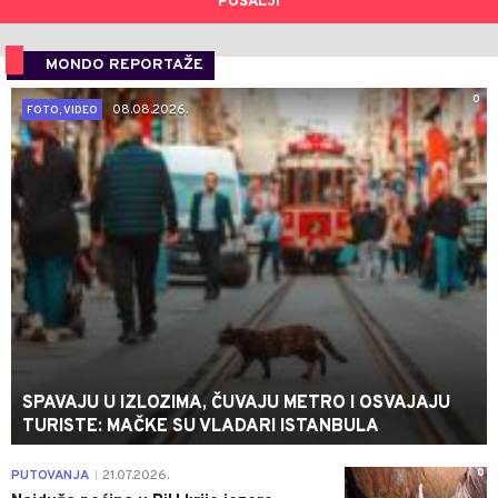
POŠALJI
MONDO REPORTAŽE
0
08.08.2026.
FOTO, VIDEO
SPAVAJU U IZLOZIMA, ČUVAJU METRO I OSVAJAJU
TURISTE: MAČKE SU VLADARI ISTANBULA
0
PUTOVANJA
21.07.2026.
|