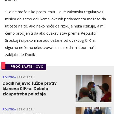
"To ne može niko promijeniti. To je zakonska regulativa i
mislim da samo odlukama lokalnih parlamenata možete da
utičete na to. Ako neko hoće da rizikuje neka rizikuje, a mi
ćemo procijeniti da ako ovakav stav prema Republici
Srpskoj i srpskom narodu ostane od ovakvog CIK-a,
sigurno nećemo učestvovati na narednim izborima",
zaključio je Dodik.
PROČITAJTE I OVO
0
POLITIKA
29.01.2021.
|
Dodik najavio tužbe protiv
članova CIK-a: Debela
zloupotreba položaja
0
POLITIKA
29.01.2021.
|