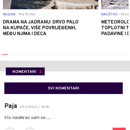
REGION
Pre 15 min
DRUŠTVO
Pre 2
|
|
DRAMA NA JADRANU: DRVO PALO
METEOROLOZ
NA KUPAČE, VIŠE POVRIJEĐENIH,
TOPLOTNI T
MEĐU NJIMA I DECA
PADAVINE I 
KOMENTARI
2
SVI KOMENTARI
Paja
29.01.2021. / 18:18
Eto nasikirao sam se......