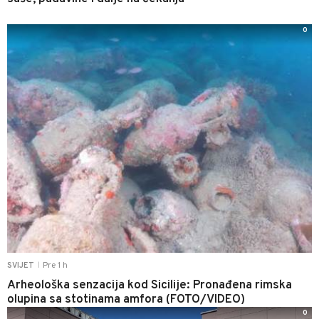
0
Pre 1 h
SVIJET
|
Arheološka senzacija kod Sicilije: Pronađena rimska
olupina sa stotinama amfora (FOTO/VIDEO)
0