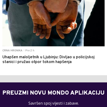
Pre 2 h
CRNA HRONIKA
|
Uhapšen maloljetnik u Ljubinju: Divljao u policijskoj
stanici i pružao otpor tokom hapšenja
PREUZMI NOVU MONDO APLIKACIJU
Savršen spoj vijesti i zabave.