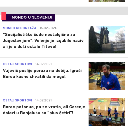
MONDO U SLOVENIJI
4
MONDO REPORTAŽA
16.02.2021.
|
"Socijalističko čudo nostalgično za
Jugoslavijom": Velenje je izgubilo naziv,
ali je u duši ostalo Titovo!
1
OSTALI SPORTOVI
14.02.2021.
|
Vujović poslije poraza na debiju: Igrači
Borca kasno shvatili da mogu!
3
OSTALI SPORTOVI
14.02.2021.
|
Borac potonuo, pa se vratio, ali Gorenje
dolazi u Banjaluku sa "plus četiri"!