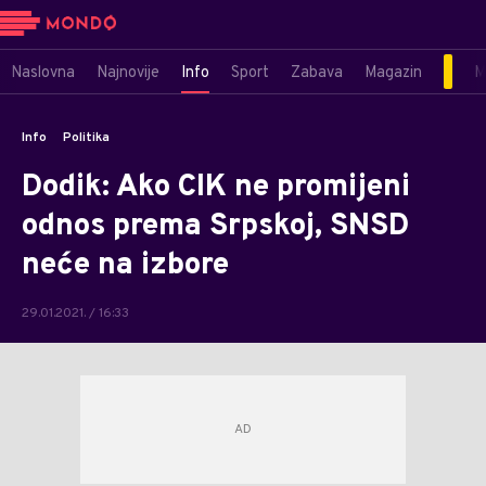
Naslovna
Najnovije
Info
Sport
Zabava
Magazin
M
Info
Politika
Dodik: Ako CIK ne promijeni
odnos prema Srpskoj, SNSD
neće na izbore
29.01.2021. / 16:33