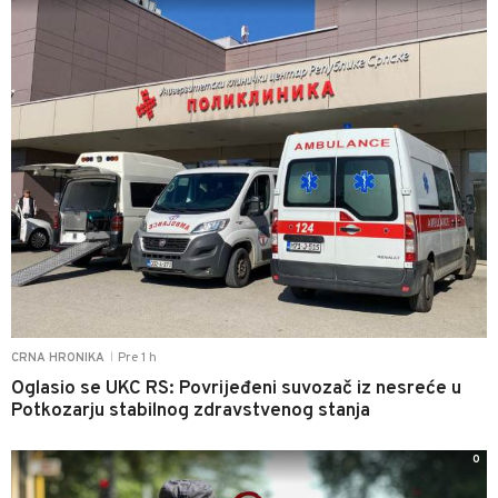
Pre 1 h
CRNA HRONIKA
|
Oglasio se UKC RS: Povrijeđeni suvozač iz nesreće u
Potkozarju stabilnog zdravstvenog stanja
0