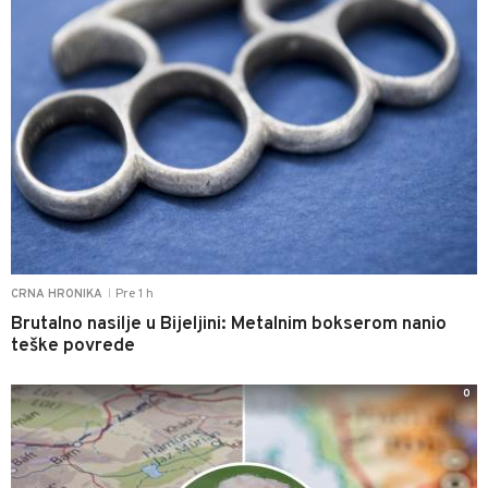
Pre 1 h
CRNA HRONIKA
|
Brutalno nasilje u Bijeljini: Metalnim bokserom nanio
teške povrede
0