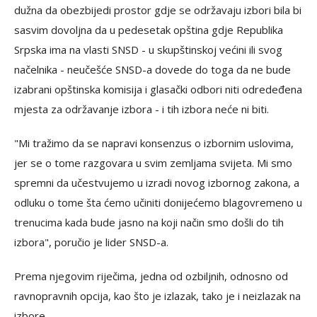
dužna da obezbijedi prostor gdje se održavaju izbori bila bi
sasvim dovoljna da u pedesetak opština gdje Republika
Srpska ima na vlasti SNSD - u skupštinskoj većini ili svog
načelnika - neučešće SNSD-a dovede do toga da ne bude
izabrani opštinska komisija i glasački odbori niti odredeđena
mjesta za održavanje izbora - i tih izbora neće ni biti.
"Mi tražimo da se napravi konsenzus o izbornim uslovima,
jer se o tome razgovara u svim zemljama svijeta. Mi smo
spremni da učestvujemo u izradi novog izbornog zakona, a
odluku o tome šta ćemo učiniti donijećemo blagovremeno u
trenucima kada bude jasno na koji način smo došli do tih
izbora", poručio je lider SNSD-a.
Prema njegovim riječima, jedna od ozbiljnih, odnosno od
ravnopravnih opcija, kao što je izlazak, tako je i neizlazak na
izbore.