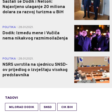
Sastali se Dodik i Nelson:
Najavljeno ulaganje 20 miliona
dolara za razvoj turizma u BiH
0
POLITIKA
28.01.2021.
|
Dodik: Između mene i Vučiča
nema nikakvog razmimoilaženja
0
POLITIKA
28.01.2021.
|
NSRS uvrstila na sjednicu SNSD-
ov prijedlog o izvještaju visokog
predstavnika
TAGOVI
MILORAD DODIK
SNSD
CIK BIH