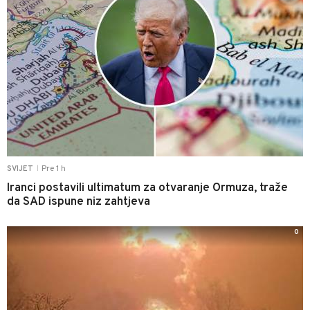
Pre 1 h
SVIJET
|
Iranci postavili ultimatum za otvaranje Ormuza, traže
da SAD ispune niz zahtjeva
0