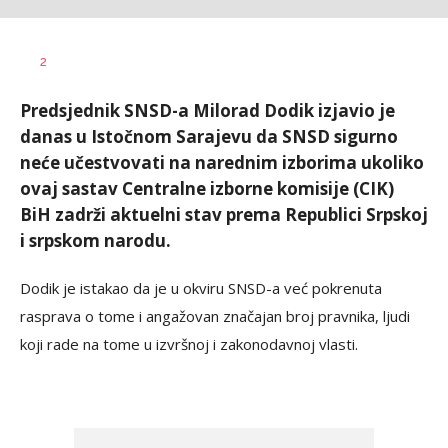
Dragana
AUTOR
2
Božić
Predsjednik SNSD-a Milorad Dodik izjavio je
danas u Istočnom Sarajevu da SNSD sigurno
neće učestvovati na narednim izborima ukoliko
ovaj sastav Centralne izborne komisije (CIK)
BiH zadrži aktuelni stav prema Republici Srpskoj
i srpskom narodu.
Dodik je istakao da je u okviru SNSD-a već pokrenuta
rasprava o tome i angažovan značajan broj pravnika, ljudi
koji rade na tome u izvršnoj i zakonodavnoj vlasti.