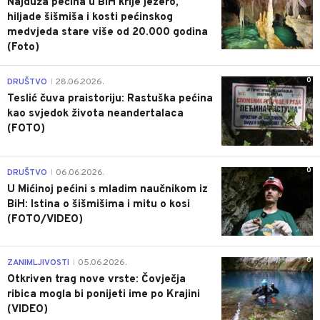
Najduža pećina u BiH krije jezero,
hiljade šišmiša i kosti pećinskog
medvjeda stare više od 20.000 godina
(Foto)
0
DRUŠTVO
28.06.2026.
|
Teslić čuva praistoriju: Rastuška pećina
kao svjedok života neandertalaca
(FOTO)
0
DRUŠTVO
06.06.2026.
|
U Mićinoj pećini s mladim naučnikom iz
BiH: Istina o šišmišima i mitu o kosi
(FOTO/VIDEO)
0
ZANIMLJIVOSTI
05.06.2026.
|
Otkriven trag nove vrste: Čovječja
ribica mogla bi ponijeti ime po Krajini
(VIDEO)