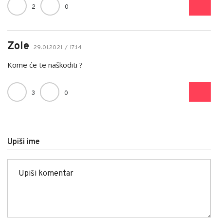
2
0
Zole
29.01.2021. / 17:14
Kome će te naškoditi ?
3
0
Upiši ime