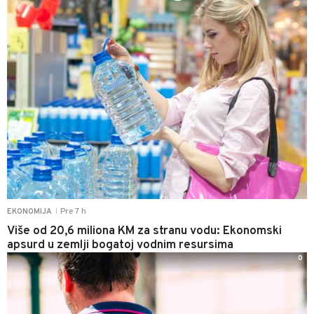
Pre 7 h
EKONOMIJA
|
Više od 20,6 miliona KM za stranu vodu: Ekonomski
apsurd u zemlji bogatoj vodnim resursima
0