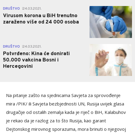
0
DRUŠTVO
24.03.2021.
|
Virusom korona u BiH trenutno
zaraženo više od 24 000 osoba
0
DRUŠTVO
24.03.2021.
|
Potvrđeno: Kina će donirati
50.000 vakcina Bosni i
Hercegovini
Na pitanje zašto na sjednicama Savjeta za sprovođenje
mira /PIK/ ili Savjeta bezbjednosti UN, Rusija uvijek glasa
drugačije od ostalih zemalja kada je riječ o BiH, Kalabuhov
je rekao da je razlog za to što Rusija, kao garant
Dejtonskog mirovnog sporazuma, mora brinuti o njegovoj