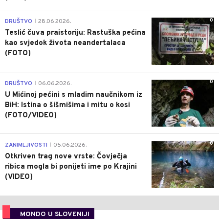
0
DRUŠTVO
28.06.2026.
|
Teslić čuva praistoriju: Rastuška pećina
kao svjedok života neandertalaca
(FOTO)
0
DRUŠTVO
06.06.2026.
|
U Mićinoj pećini s mladim naučnikom iz
BiH: Istina o šišmišima i mitu o kosi
(FOTO/VIDEO)
0
ZANIMLJIVOSTI
05.06.2026.
|
Otkriven trag nove vrste: Čovječja
ribica mogla bi ponijeti ime po Krajini
(VIDEO)
MONDO U SLOVENIJI