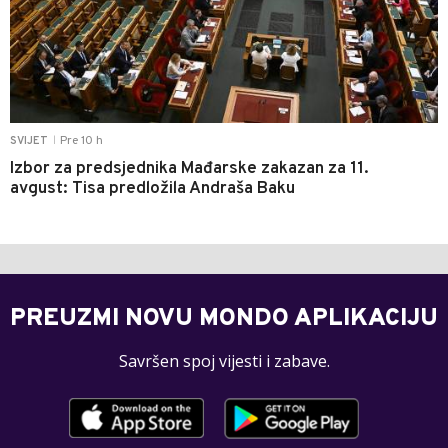
Pre 10 h
SVIJET
|
Izbor za predsjednika Mađarske zakazan za 11.
avgust: Tisa predložila Andraša Baku
PREUZMI NOVU MONDO APLIKACIJU
Savršen spoj vijesti i zabave.