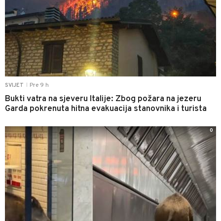
Pre 9 h
SVIJET
|
Bukti vatra na sjeveru Italije: Zbog požara na jezeru
Garda pokrenuta hitna evakuacija stanovnika i turista
0