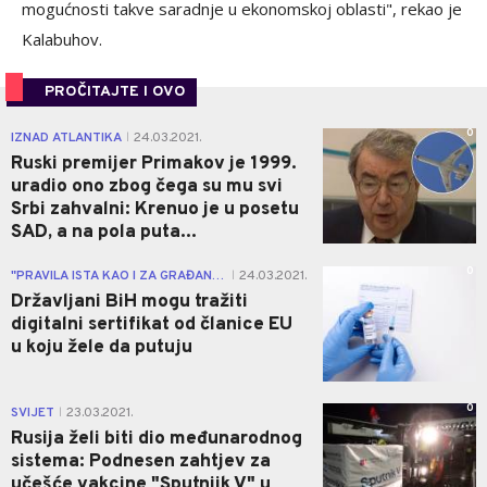
mogućnosti takve saradnje u ekonomskoj oblasti", rekao je
Kalabuhov.
PROČITAJTE I OVO
0
IZNAD ATLANTIKA
24.03.2021.
|
Ruski premijer Primakov je 1999.
uradio ono zbog čega su mu svi
Srbi zahvalni: Krenuo je u posetu
SAD, a na pola puta...
0
"PRAVILA ISTA KAO I ZA GRAĐANE EU"
24.03.2021.
|
Državljani BiH mogu tražiti
digitalni sertifikat od članice EU
u koju žele da putuju
0
SVIJET
23.03.2021.
|
Rusija želi biti dio međunarodnog
sistema: Podnesen zahtjev za
učešće vakcine "Sputnjik V" u