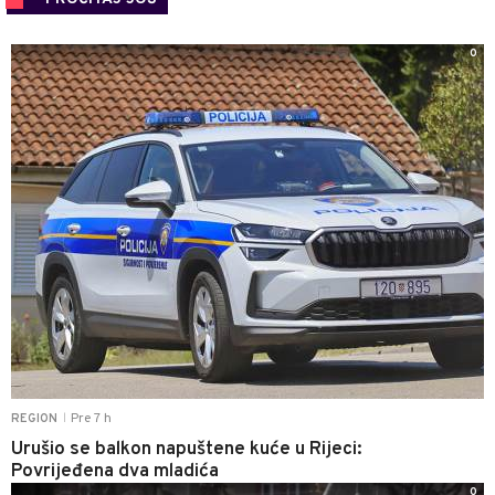
0
Pre 7 h
REGION
|
Urušio se balkon napuštene kuće u Rijeci:
Povrijeđena dva mladića
0