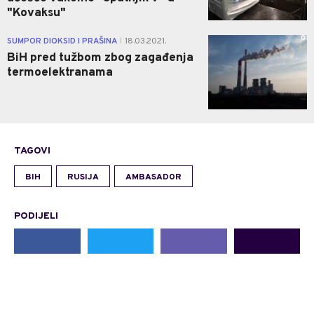
"Kovaksu"
0
SUMPOR DIOKSID I PRAŠINA
18.03.2021.
|
BiH pred tužbom zbog zagađenja
termoelektranama
TAGOVI
BIH
RUSIJA
AMBASADOR
PODIJELI