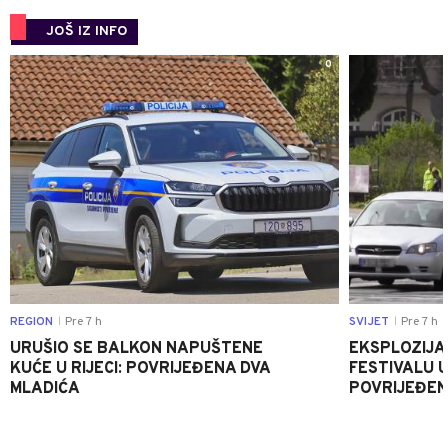
JOŠ IZ INFO
0
REGION
Pre 7 h
SVIJET
Pre 7 h
|
|
URUŠIO SE BALKON NAPUŠTENE
EKSPLOZIJA
KUĆE U RIJECI: POVRIJEĐENA DVA
FESTIVALU 
MLADIĆA
POVRIJEĐEN