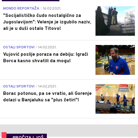
4
MONDO REPORTAŽA
16.02.2021.
|
"Socijalističko čudo nostalgično za
Jugoslavijom": Velenje je izgubilo naziv,
ali je u duši ostalo Titovo!
1
OSTALI SPORTOVI
14.02.2021.
|
Vujović poslije poraza na debiju: Igrači
Borca kasno shvatili da mogu!
3
OSTALI SPORTOVI
14.02.2021.
|
Borac potonuo, pa se vratio, ali Gorenje
dolazi u Banjaluku sa "plus četiri"!
PROČITAJ JOŠ