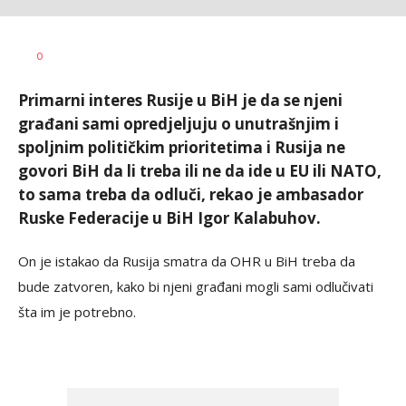
Dragana
AUTOR
0
Božić
Primarni interes Rusije u BiH je da se njeni
građani sami opredjeljuju o unutrašnjim i
spoljnim političkim prioritetima i Rusija ne
govori BiH da li treba ili ne da ide u EU ili NATO,
to sama treba da odluči, rekao je ambasador
Ruske Federacije u BiH Igor Kalabuhov.
On je istakao da Rusija smatra da OHR u BiH treba da
bude zatvoren, kako bi njeni građani mogli sami odlučivati
šta im je potrebno.