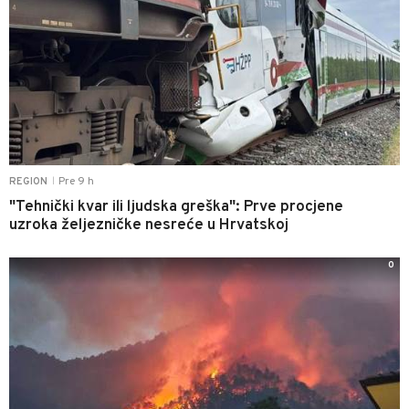
Pre 9 h
REGION
|
"Tehnički kvar ili ljudska greška": Prve procjene
uzroka željezničke nesreće u Hrvatskoj
0