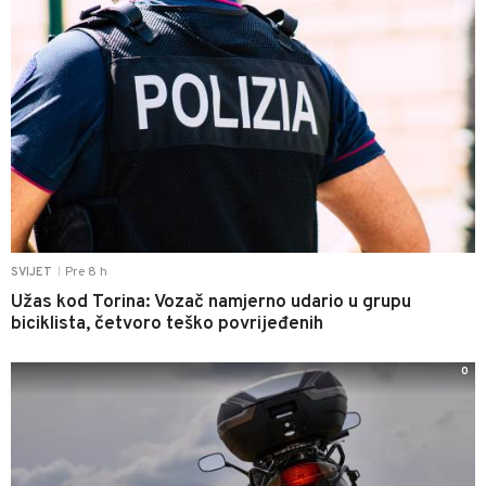
Pre 8 h
SVIJET
|
Užas kod Torina: Vozač namjerno udario u grupu
biciklista, četvoro teško povrijeđenih
0