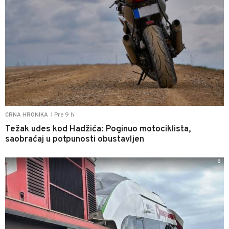
Pre 9 h
CRNA HRONIKA
|
Težak udes kod Hadžića: Poginuo motociklista,
saobraćaj u potpunosti obustavljen
0