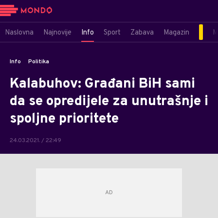
Naslovna
Najnovije
Info
Sport
Zabava
Magazin
M
Info
Politika
Kalabuhov: Građani BiH sami
da se opredijele za unutrašnje i
spoljne prioritete
24.03.2021. / 22:49