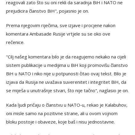
reagovali zato što su oni rekli da saradnja BiH i NATO ne
prejudicira članstvo BiH", pojasnio je on.
Prema njegovim riječima, sve izjave i procjene nakon
komentara Ambasade Rusije vrtjele su se oko ove
rečenice.
"Cilj našeg komentara bilo je da reagujemo nekako na cijeli
sistem publikacije u medijima u BiH koji promovišu članstvo
BiH u NATO i niko nije u potpunosti čitao ovaj tekst. Bilo je
izjava da Rusija ne uvažava suverenitet i integritet BiH, da
se miješa u unutrašnje stvari, što nije tačno", naglasio je on.
Kada ljudi pričaju o članstvu u NATO-u, rekao je Kalabuhov,
oni misle samo na pozitivne strane, ali u ovom vojnom
bloku postoje i obaveze, koje baš i nisu jednostavne.