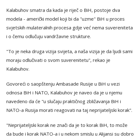
Kalabuhov smatra da kada je riječ o BiH, postoje dva
modela - američki model koji bi da "uzme" BiH u proces
svjetskih mulateralnih procesa gdje već nema suvereniteta
i o čemu odlučuju vandržavne strukture.
"To je neka druga vizija svijeta, a naša vizija je da ljudi sami
moraju odlučivati o svom suverenitetu", rekao je
Kalabuhov.
Govoreći o saopštenju Ambasade Rusije u BiH u vezi
odnosa BiH i NATO, Kalabuhov je naveo da je u njemu
navedeno da će "u slučaju praktičnog zbližavanja BiH i
NATO-a Rusija morati reagovati na taj neprijateljski korak".
"Neprijateljski korak ne znači da je to korak BiH, to može
da bude i korak NATO-a i u nekom smislu u Alijansi su dobro