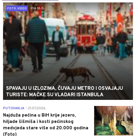
0
Pre 16 h
FOTO, VIDEO
SPAVAJU U IZLOZIMA, ČUVAJU METRO I OSVAJAJU
TURISTE: MAČKE SU VLADARI ISTANBULA
0
PUTOVANJA
21.07.2026.
|
Najduža pećina u BiH krije jezero,
hiljade šišmiša i kosti pećinskog
medvjeda stare više od 20.000 godina
(Foto)