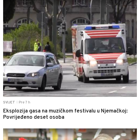
Pre 7 h
SVIJET
|
Eksplozija gasa na muzičkom festivalu u Njemačkoj:
Povrijeđeno deset osoba
0