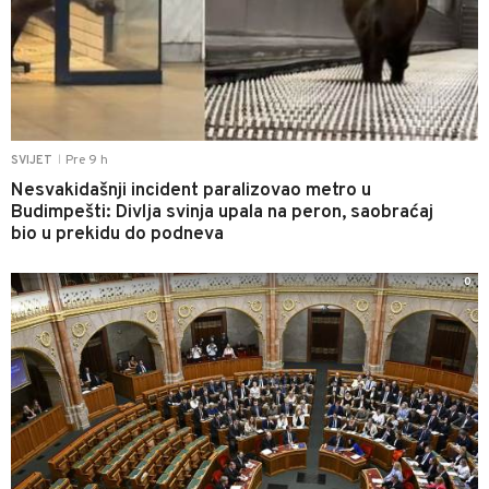
Pre 9 h
SVIJET
|
Nesvakidašnji incident paralizovao metro u
Budimpešti: Divlja svinja upala na peron, saobraćaj
bio u prekidu do podneva
0