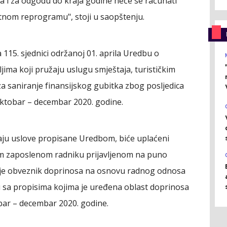
a i za odgodu do kraja godine neće se računati
atnom reprogramu", stoji u saopštenju.
 115. sjednici održanoj 01. aprila Uredbu o
jima koji pružaju uslugu smještaja, turističkim
a saniranje finansijskog gubitka zbog posljedica
ktobar – decembar 2020. godine.
vaju uslove propisane Uredbom, biće uplaćeni
om zaposlenom radniku prijavljenom na puno
 nije obveznik doprinosa na osnovu radnog odnosa
adu sa propisima kojima je uređena oblast doprinosa
bar – decembar 2020. godine.