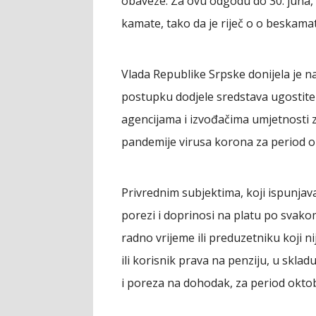
obaveze. Za ovu odgodu do 30. juna, 
kamate, tako da je riječ o o beskam
Vlada Republike Srpske donijela je na
postupku dodjele sredstava ugostitel
agencijama i izvođačima umjetnosti z
pandemije virusa korona za period o
Privrednim subjektima, koji ispunja
porezi i doprinosi na platu po svak
radno vrijeme ili preduzetniku koji
ili korisnik prava na penziju, u skl
i poreza na dohodak, za period okto