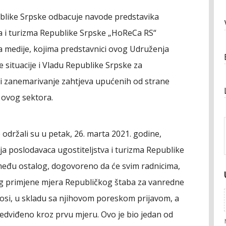
ublike Srpske odbacuje navode predstavika
a i turizma Republike Srpske „HoReCa RS“
a medije, kojima predstavnici ovog Udruženja
 situacije i Vladu Republike Srpske za
i zanemarivanje zahtjeva upućenih od strane
 ovog sektora.
održali su u petak, 26. marta 2021. godine,
a poslodavaca ugostiteljstva i turizma Republike
među ostalog, dogovoreno da će svim radnicima,
og primjene mjera Republičkog štaba za vanredne
rinosi, u skladu sa njihovom poreskom prijavom, a
edviđeno kroz prvu mjeru. Ovo je bio jedan od