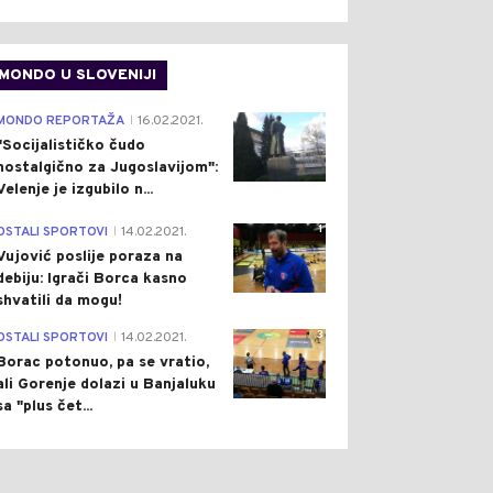
MONDO U SLOVENIJI
4
MONDO REPORTAŽA
16.02.2021.
|
"Socijalističko čudo
nostalgično za Jugoslavijom":
Velenje je izgubilo n...
1
OSTALI SPORTOVI
14.02.2021.
|
Vujović poslije poraza na
debiju: Igrači Borca kasno
shvatili da mogu!
3
OSTALI SPORTOVI
14.02.2021.
|
Borac potonuo, pa se vratio,
ali Gorenje dolazi u Banjaluku
sa "plus čet...