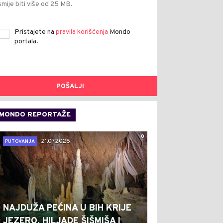
smije biti više od 25 MB.
Pristajete na
pravila korišćenja
Mondo
portala.
POŠALJI
MONDO REPORTAŽE
0
21.07.2026.
PUTOVANJA
NAJDUŽA PEĆINA U BIH KRIJE
JEZERO, HILJADE ŠIŠMIŠA I