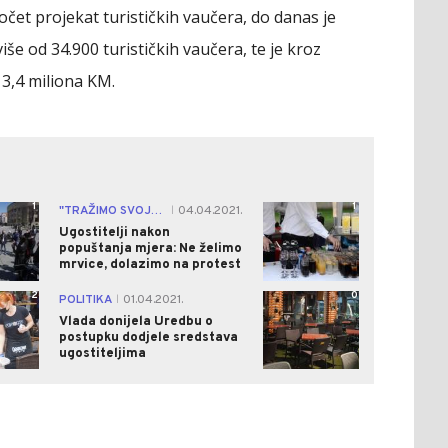
očet projekat turističkih vaučera, do danas je
še od 34.900 turističkih vaučera, te je kroz
 3,4 miliona KM.
1
1
"TRAŽIMO SVOJA PRAVA NA DRUGI NAČIN"
04.04.2021.
|
Ugostitelji nakon
popuštanja mjera: Ne želimo
mrvice, dolazimo na protest
2
0
POLITIKA
01.04.2021.
|
Vlada donijela Uredbu o
postupku dodjele sredstava
ugostiteljima