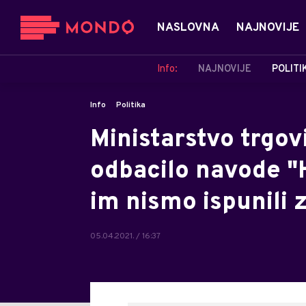
NASLOVNA
NAJNOVIJE
Info:
NAJNOVIJE
POLITI
Info
Politika
Ministarstvo trgov
odbacilo navode "
im nismo ispunili 
05.04.2021. / 16:37