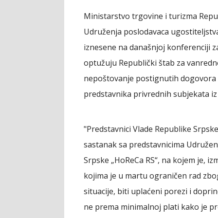
Ministarstvo trgovine i turizma Rep
Udruženja poslodavaca ugostiteljstv
iznesene na današnjoj konferenciji z
optužuju Republički štab za vanredne
nepoštovanje postignutih dogovora 
predstavnika privrednih subjekata iz
"Predstavnici Vlade Republike Srpske 
sastanak sa predstavnicima Udruženj
Srpske „HoReCa RS“, na kojem je, iz
kojima je u martu ograničen rad zb
situacije, biti uplaćeni porezi i dop
ne prema minimalnoj plati kako je pr