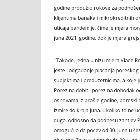
godine produžio rokove za podnošen
klijentima banaka i mikrokreditnih or
uticaja pandemije, čime je mjera mor
juna 2021. godine, dok je mjera grej
"Takođe, jedna u nizu mjera Vlade R
jeste i odgađanje plaćanja poresko
subjektima i preduzetnicima, a koje je
Porez na dobit i porez na dohodak o
osnovama iz prošle godine, poreski o
izmire do kraja juna. Ukoliko to ne 
duga, odnosno da podnesu zahtjev Po
omogućilo da počev od 30. juna u šes