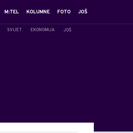
M:TEL
KOLUMNE
FOTO
JOŠ
SVIJET
EKONOMIJA
JOŠ