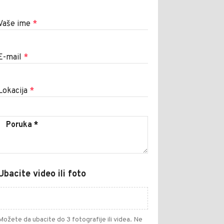
Vaše ime
*
E-mail
*
Lokacija
*
Ubacite video ili foto
Možete da ubacite do 3 fotografije ili videa. Ne