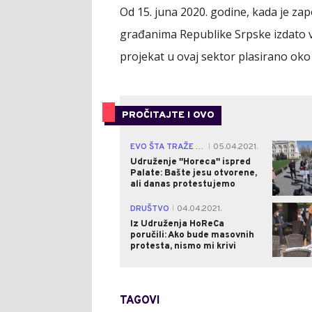
Od 15. juna 2020. godine, kada je zap
građanima Republike Srpske izdato vi
projekat u ovaj sektor plasirano oko
PROČITAJTE I OVO
EVO ŠTA TRAŽE UGOSTITELJI
05.04.2021.
|
Udruženje ''Horeca'' ispred
Palate: Bašte jesu otvorene,
ali danas protestujemo
DRUŠTVO
04.04.2021.
|
Iz Udruženja HoReCa
poručili: Ako bude masovnih
protesta, nismo mi krivi
TAGOVI