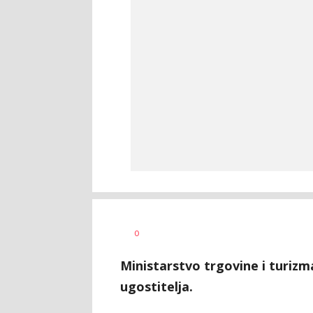
Dragana
AUTOR
0
Božić
Ministarstvo trgovine i turiz
ugostitelja.