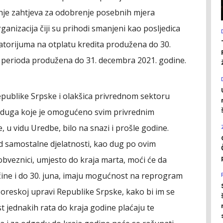
je zahtjeva za odobrenje posebnih mjera
ganizacija čiji su prihodi smanjeni kao posljedica
atorijuma na otplatu kredita produžena do 30.
s perioda produžena do 31. decembra 2021. godine.
epublike Srpske i olakšica privrednom sektoru
g duga koje je omogućeno svim privrednim
, u vidu Uredbe, bilo na snazi i prošle godine.
d samostalne djelatnosti, kao dug po ovim
bveznici, umjesto do kraja marta, moći će da
učine i do 30. juna, imaju mogućnost na reprogram
reskoj upravi Republike Srpske, kako bi im se
t jednakih rata do kraja godine plaćaju te