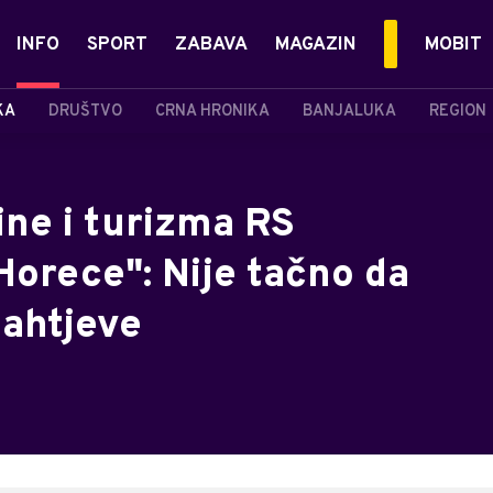
INFO
SPORT
ZABAVA
MAGAZIN
MOBIT
KA
DRUŠTVO
CRNA HRONIKA
BANJALUKA
REGION
ine i turizma RS
Horece": Nije tačno da
zahtjeve