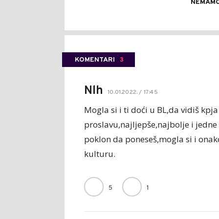
NEMAMO
KOMENTARI
3
Nlh
10.01.2022. / 17:45
Mogla si i ti doći u BL,da vidiš kpja
proslavu,najljepše,najbolje i jedne
poklon da poneseš,mogla si i onako
kulturu.
5
1