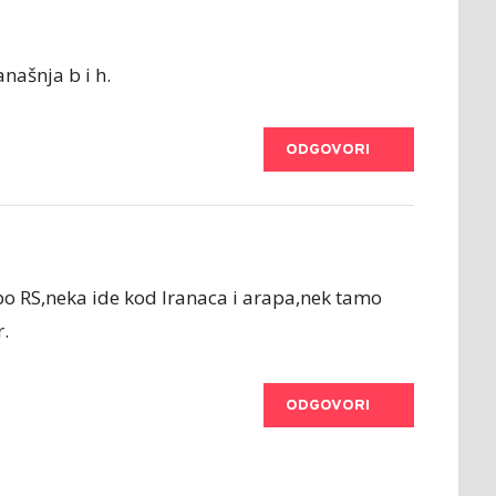
našnja b i h.
ODGOVORI
 po RS,neka ide kod Iranaca i arapa,nek tamo
r.
ODGOVORI