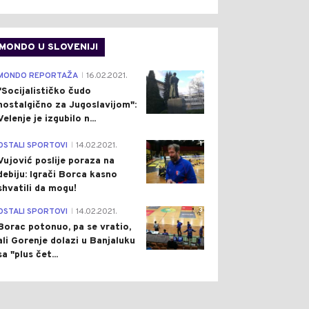
MONDO U SLOVENIJI
4
MONDO REPORTAŽA
16.02.2021.
|
"Socijalističko čudo
nostalgično za Jugoslavijom":
Velenje je izgubilo n...
0
0
1
OSTALI SPORTOVI
14.02.2021.
|
Vujović poslije poraza na
debiju: Igrači Borca kasno
shvatili da mogu!
3
OSTALI SPORTOVI
14.02.2021.
|
Borac potonuo, pa se vratio,
ali Gorenje dolazi u Banjaluku
ŠTVO
Pre 47 min
SVIJET
Pre 1 h
|
|
sa "plus čet...
IKI NAPORI URODILI
RUSKI DRONOVI NAPALI
DOM: POŽAR KOD
NJEMAČKI TERETNI BROD:
BINJA POD
DRAMA U CRNOM MORU,
NTROLOM
IZBIO JEZIV POŽAR