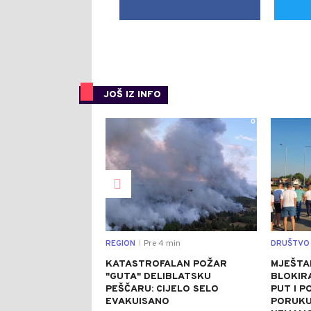
JOŠ IZ INFO
0
REGION
Pre 4 min
DRUŠTVO
|
KATASTROFALAN POŽAR
MJEŠTA
"GUTA" DELIBLATSKU
BLOKIRA
PEŠČARU: CIJELO SELO
PUT I P
EVAKUISANO
PORUKU: