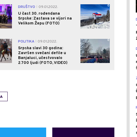
0
0
DRUŠTVO
09.01.2022.
|
U čast 30. rođendana
Srpske: Zastava se vijori na
Velikom Žepu (FOTO)
0
0
POLITIKA
09.01.2022.
|
Srpska slavi 30 godina:
Završen svečani defile u
Banjaluci, učestvovalo
2.700 ljudi (FOTO, VIDEO)
RA