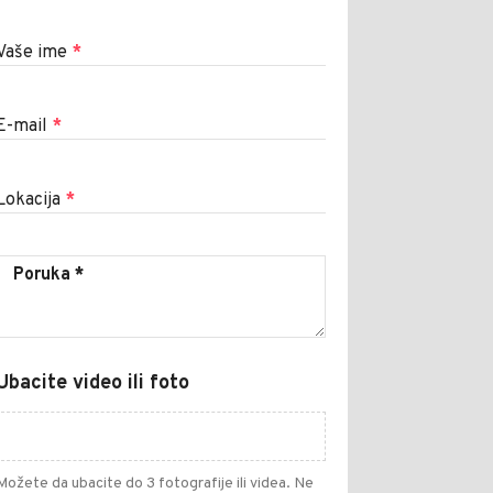
Vaše ime
*
E-mail
*
Lokacija
*
Ubacite video ili foto
Možete da ubacite do 3 fotografije ili videa. Ne