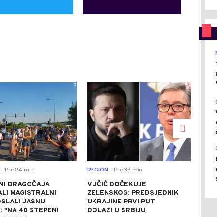
0
0
Pre 24 min
REGION
Pre 33 min
DRU
|
|
NI DRAGOČAJA
VUČIĆ DOČEKUJE
VEL
LI MAGISTRALNI
ZELENSKOG: PREDSJEDNIK
PLO
OSLALI JASNU
UKRAJINE PRVI PUT
TRE
 "NA 40 STEPENI
DOLAZI U SRBIJU
KO