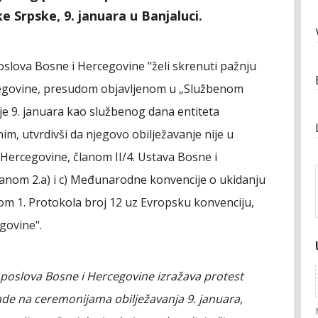
 Srpske, 9. januara u Banjaluci.
oslova Bosne i Hercegovine "želi skrenuti pažnju
rcegovine, presudom objavljenom u „Službenom
nje 9. januara kao službenog dana entiteta
m, utvrdivši da njegovo obilježavanje nije u
 Hercegovine, članom II/4. Ustava Bosne i
članom 2.a) i c) Međunarodne konvencije o ukidanju
nom 1. Protokola broj 12 uz Evropsku konvenciju,
govine".
 poslova Bosne i Hercegovine izražava protest
de na ceremonijama obilježavanja 9. januara,