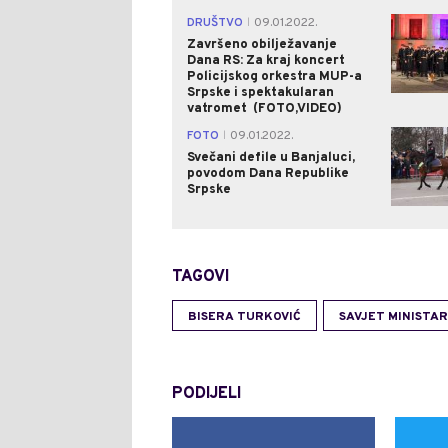
DRUŠTVO
09.01.2022.
|
Završeno obilježavanje
Dana RS: Za kraj koncert
Policijskog orkestra MUP-a
Srpske i spektakularan
vatromet (FOTO,VIDEO)
FOTO
09.01.2022.
|
Svečani defile u Banjaluci,
povodom Dana Republike
Srpske
TAGOVI
BISERA TURKOVIĆ
SAVJET MINISTA
PODIJELI