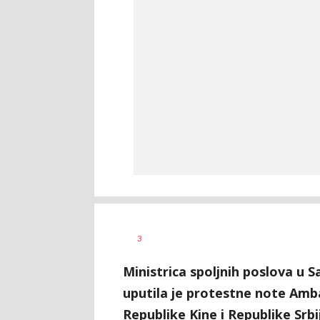
Željko
AUTOR
3
Svitlica
Ministrica spoljnih poslova u S
uputila je protestne note Am
Republike Kine i Republike Sr