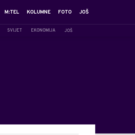
M:TEL
KOLUMNE
FOTO
JOŠ
SVIJET
EKONOMIJA
JOŠ