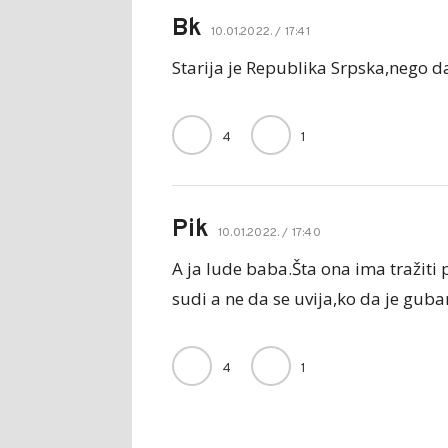
Bk
10.01.2022. / 17:41
Starija je Republika Srpska,nego da
4
1
Pik
10.01.2022. / 17:40
A ja lude baba.Šta ona ima tražiti
sudi a ne da se uvija,ko da je guba
4
1