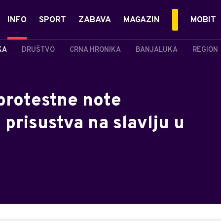
INFO
SPORT
ZABAVA
MAGAZIN
MOBIT
KA
DRUŠTVO
CRNA HRONIKA
BANJALUKA
REGION
 protestne note
risustva na slavlju u