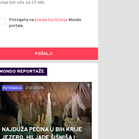
smije biti više od 25 MB.
Pristajete na
pravila korišćenja
Mondo
portala.
POŠALJI
MONDO REPORTAŽE
0
21.07.2026.
PUTOVANJA
NAJDUŽA PEĆINA U BIH KRIJE
JEZERO, HILJADE ŠIŠMIŠA I