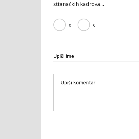
sttanačkih kadrova...
0
0
Upiši ime