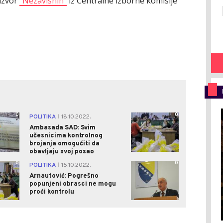
 izvor
"Nezavisnih"
iz Centralne izborne komisije
0
0
POLITIKA
18.10.2022.
|
Ambasada SAD: Svim
učesnicima kontrolnog
brojanja omogućiti da
obavljaju svoj posao
0
0
POLITIKA
15.10.2022.
|
Arnautović: Pogrešno
popunjeni obrasci ne mogu
proći kontrolu