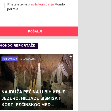
Pristajete na
pravila korišćenja
Mondo
portala.
POŠALJI
MONDO REPORTAŽE
0
21.07.2026.
PUTOVANJA
NAJDUŽA PEĆINA U BIH KRIJE
JEZERO, HILJADE ŠIŠMIŠA I
KOSTI PEĆINSKOG MED...