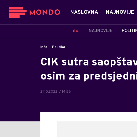
NASLOVNA
NAJNOVIJE
Info:
NAJNOVIJE
POLITI
Info
Politika
CIK sutra saopštav
osim za predsjedn
21.10.2022. / 14:56