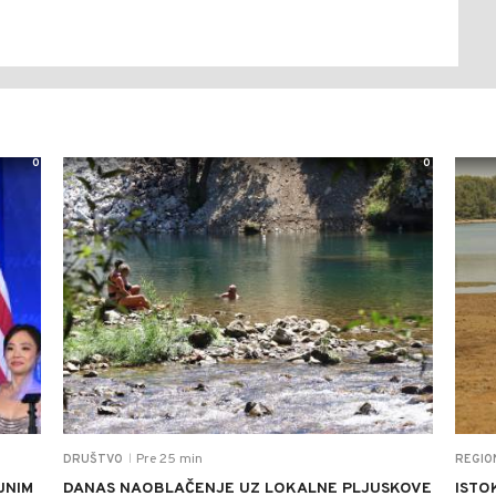
0
0
Pre 25 min
DRUŠTVO
REGIO
|
JNIM
DANAS NAOBLAČENJE UZ LOKALNE PLJUSKOVE
ISTO