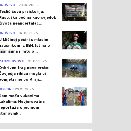
0
DRUŠTVO
28.06.2026.
|
Teslić čuva praistoriju:
Rastuška pećina kao svjedok
života neandertalac...
0
DRUŠTVO
06.06.2026.
|
U Mićinoj pećini s mladim
naučnikom iz BiH: Istina o
šišmišima i mitu o ...
0
ZANIMLJIVOSTI
05.06.2026.
|
Otkriven trag nove vrste:
Čovječja ribica mogla bi
ponijeti ime po Kraji...
0
REGION
29.05.2026.
|
Sam među vukovima i
šakalima: Nevjerovatna
0
0
reportaža o jedinom
stanovnik...