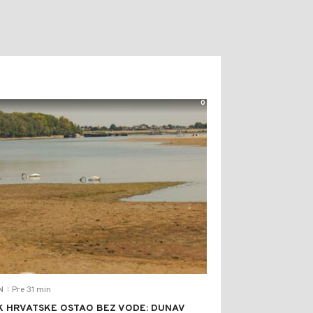
0
Pre 31 min
N
|
K HRVATSKE OSTAO BEZ VODE: DUNAV