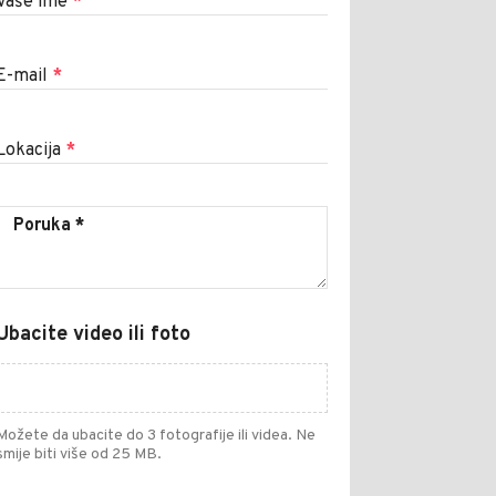
Vaše ime
*
E-mail
*
Lokacija
*
Ubacite video ili foto
Možete da ubacite do 3 fotografije ili videa. Ne
smije biti više od 25 MB.