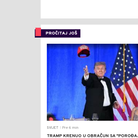
PROČITAJ JOŠ
Pre 6 min
SVIJET
|
TRAMP KRENUO U OBRAČUN SA "POROĐA