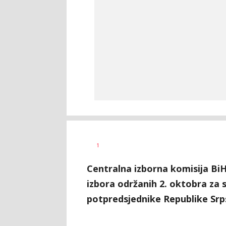
Nikolina
AUTOR
1
Damjanić
Centralna izborna komisija BiH
izbora održanih 2. oktobra za s
potpredsjednike Republike Srp