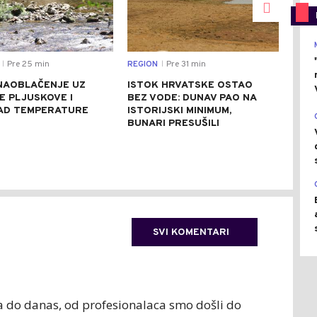
Pre 25 min
REGION
Pre 31 min
SVIJ
|
|
NAOBLAČENJE UZ
ISTOK HRVATSKE OSTAO
DES
E PLJUSKOVE I
BEZ VODE: DUNAV PAO NA
POR
PAD TEMPERATURE
ISTORIJSKI MINIMUM,
SRP
BUNARI PRESUŠILI
84 
SVI KOMENTARI
pa do danas, od profesionalaca smo došli do