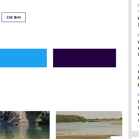
CIK BIH
0
0