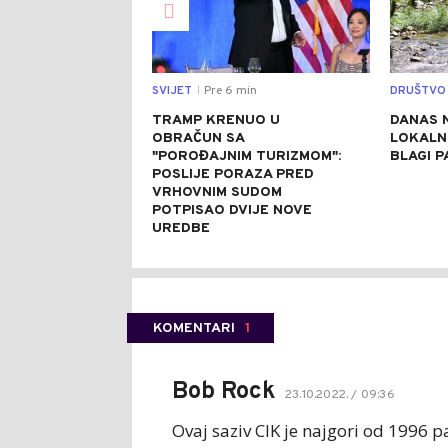
SVIJET
Pre 6 min
DRUŠTVO
|
TRAMP KRENUO U
DANAS 
OBRAČUN SA
LOKALN
"POROĐAJNIM TURIZMOM":
BLAGI 
POSLIJE PORAZA PRED
VRHOVNIM SUDOM
POTPISAO DVIJE NOVE
UREDBE
KOMENTARI
1
Bob Rock
23.10.2022. / 09:36
Ovaj saziv CIK je najgori od 1996 