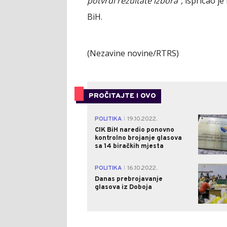
potvrdi rezultate izbora",
ispričao je
BiH.
(Nezavine novine/RTRS)
PROČITAJTE I OVO
POLITIKA
19.10.2022.
|
CIK BiH naredio ponovno
kontrolno brojanje glasova
sa 14 biračkih mjesta
POLITIKA
16.10.2022.
|
Danas prebrojavanje
glasova iz Doboja