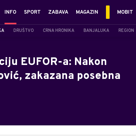
INFO
SPORT
ZABAVA
MAGAZIN
MOBIT
KA
DRUŠTVO
CRNA HRONIKA
BANJALUKA
REGION
nciju EUFOR-a: Nakon
nović, zakazana posebna