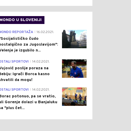
MONDO U SLOVENIJI
4
MONDO REPORTAŽA
16.02.2021.
|
"Socijalističko čudo
nostalgično za Jugoslavijom":
Velenje je izgubilo n...
1
OSTALI SPORTOVI
14.02.2021.
|
Vujović poslije poraza na
debiju: Igrači Borca kasno
shvatili da mogu!
3
OSTALI SPORTOVI
14.02.2021.
|
Borac potonuo, pa se vratio,
ali Gorenje dolazi u Banjaluku
sa "plus čet...