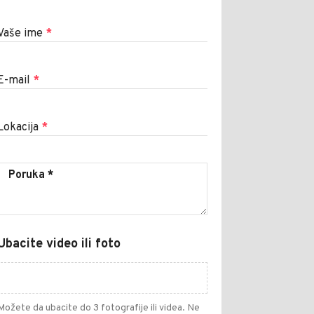
Vaše ime
*
E-mail
*
Lokacija
*
Ubacite video ili foto
Možete da ubacite do 3 fotografije ili videa. Ne