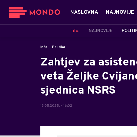
NASLOVNA
NAJNOVIJE
Info:
NAJNOVIJE
POLITI
Info
Politika
Zahtjev za asiste
veta Željke Cvija
sjednica NSRS
13.05.2025. / 16:02