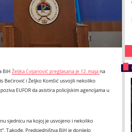
va BiH
Željka Cvijanović preglasana je 12. maja
na
s Bećirović i Željko Komšić usvojili nekoliko
 poziva EUFOR da asistira policijskim agencijama u
nu sjednicu na kojoj je usvojeno i nekoliko
t“. Takođe, Predsjedništva BiH je donijelo