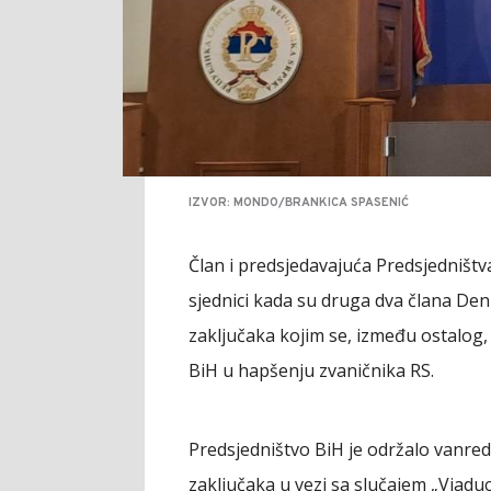
IZVOR: MONDO/BRANKICA SPASENIĆ
Član i predsjedavajuća Predsjedništ
sjednici kada su druga dva člana Deni
zaključaka kojim se, između ostalog,
BiH u hapšenju zvaničnika RS.
Predsjedništvo BiH je održalo vanred
zaključaka u vezi sa slučajem „Viaduc