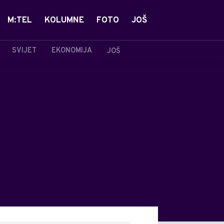
M:TEL
KOLUMNE
FOTO
JOŠ
SVIJET
EKONOMIJA
JOŠ