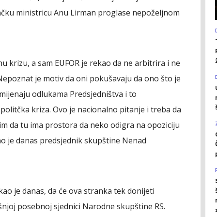
emačku ministricu Anu Lirman proglase nepoželjnom
u krizu, a sam EUFOR je rekao da ne arbitrira i ne
. Nepoznat je motiv da oni pokušavaju da ono što je
jenaju odlukama Predsjedništva i to
politčka kriza. Ovo je nacionalno pitanje i treba da
lim da tu ima prostora da neko odigra na opoziciju
azao je danas predsjednik skupštine Nenad
o je danas, da će ova stranka tek donijeti
šnjoj posebnoj sjednici Narodne skupštine RS.