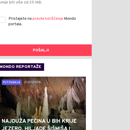
smije biti više od 25 MB.
Pristajete na
pravila korišćenja
Mondo
portala.
POŠALJI
MONDO REPORTAŽE
0
21.07.2026.
PUTOVANJA
NAJDUŽA PEĆINA U BIH KRIJE
JEZERO, HILJADE ŠIŠMIŠA I