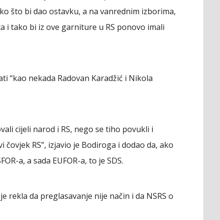
ko što bi dao ostavku, a na vanrednim izborima,
a i tako bi iz ove garniture u RS ponovo imali
ati “kao nekada Radovan Karadžić i Nikola
ali cijeli narod i RS, nego se tiho povukli i
 čovjek RS”, izjavio je Bodiroga i dodao da, ako
SFOR-a, a sada EUFOR-a, to je SDS.
je rekla da preglasavanje nije način i da NSRS o