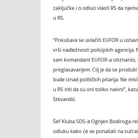
zaključke i o odluci vlasti RS da nj
u RS.
“Pokušava se uvlačiti EUFOR u ustavn
vrši nadležnosti policijskih agencija
sam komandant EUFOR-a obznanio, mi
preglasavanjem. Cilj je da se produbi 
bude iznad političkih pitanja. Ne mis
u RS niti da su oni toliko naivni”, k
Stevandić.
Šef Kluba SDS-a Ognjen Bodiroga reka
odluku kako će se ponašati na sutra