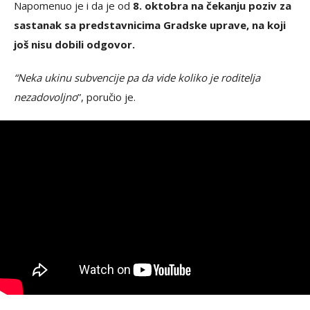
Napomenuo je i da je od
8. oktobra na čekanju poziv za
sastanak sa predstavnicima Gradske uprave, na koji
još nisu dobili odgovor.
“Neka ukinu subvencije pa da vide koliko je roditelja
nezadovoljno
”, poručio je.