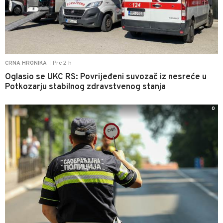
Pre 2 h
CRNA HRONIKA
|
Oglasio se UKC RS: Povrijeđeni suvozač iz nesreće u
Potkozarju stabilnog zdravstvenog stanja
0