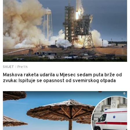
Pre 1 h
SVIJET
|
Maskova raketa udarila u Mjesec sedam puta brže od
zvuka: Ispituje se opasnost od svemirskog otpada
0