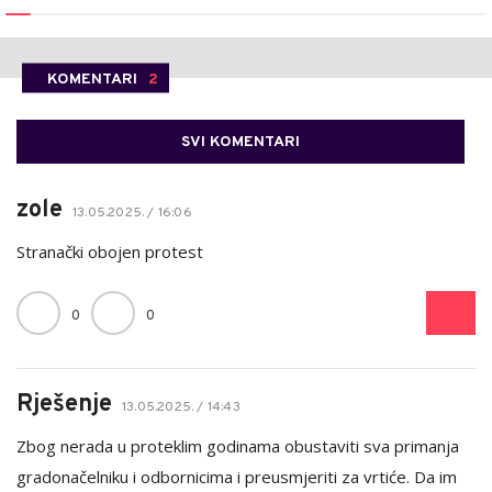
KOMENTARI
2
SVI KOMENTARI
zole
13.05.2025. / 16:06
Stranački obojen protest
0
0
Rješenje
13.05.2025. / 14:43
Zbog nerada u proteklim godinama obustaviti sva primanja
gradonačelniku i odbornicima i preusmjeriti za vrtiće. Da im