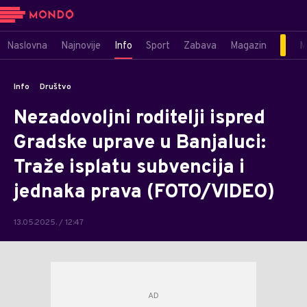
Naslovna
Najnovije
Info
Sport
Zabava
Magazin
M
Info
Društvo
Nezadovoljni roditelji ispred
Gradske uprave u Banjaluci:
Traže isplatu subvencija i
jednaka prava (FOTO/VIDEO)
13.05.2025. / 12:47