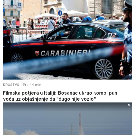
Pre 44 min
DRUŠTVO
|
Filmska potjera u Italiji: Bosanac ukrao kombi pun
voća uz objašnjenje da "dugo nije vozio"
0