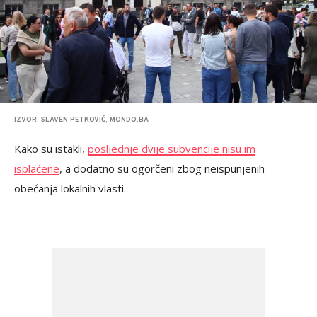
IZVOR: SLAVEN PETKOVIĆ, MONDO.BA
Kako su istakli,
posljednje dvije subvencije nisu im
isplaćene
, a dodatno su ogorčeni zbog neispunjenih
obećanja lokalnih vlasti.