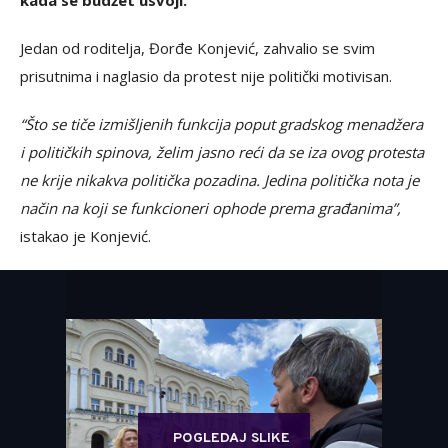
kada se budžet usvoji.
Jedan od roditelja, Đorđe Konjević, zahvalio se svim
prisutnima i naglasio da protest nije politički motivisan.
“Što se tiče izmišljenih funkcija poput gradskog menadžera
i političkih spinova, želim jasno reći da se iza ovog protesta
ne krije nikakva politička pozadina. Jedina politička nota je
način na koji se funkcioneri ophode prema građanima”,
istakao je Konjević.
POGLEDAJ SLIKE