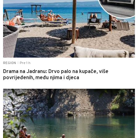
Pre 1 h
REGION
|
Drama na Jadranu: Drvo palo na kupače, više
povrijeđenih, među njima i djeca
0