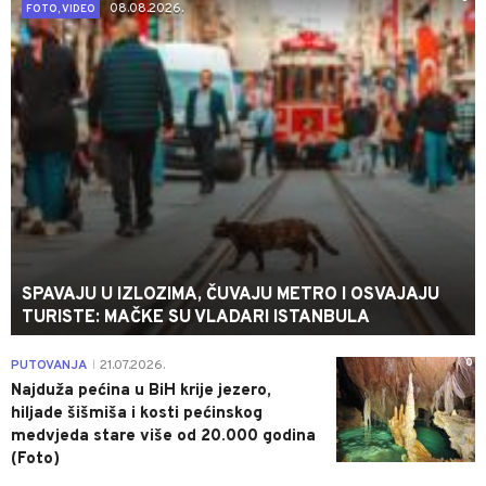
08.08.2026.
FOTO, VIDEO
SPAVAJU U IZLOZIMA, ČUVAJU METRO I OSVAJAJU
TURISTE: MAČKE SU VLADARI ISTANBULA
0
PUTOVANJA
21.07.2026.
|
Najduža pećina u BiH krije jezero,
hiljade šišmiša i kosti pećinskog
medvjeda stare više od 20.000 godina
(Foto)