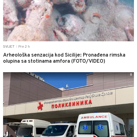
Pre 2 h
SVIJET
|
Arheološka senzacija kod Sicilije: Pronađena rimska
olupina sa stotinama amfora (FOTO/VIDEO)
0