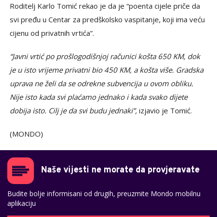
Roditelj Karlo Tomić rekao je da je “poenta cijele priče da
svi pređu u Centar za predškolsko vaspitanje, koji ima veću
cijenu od privatnih vrtića”.
“Javni vrtić po prošlogodišnjoj računici košta 650 KM, dok
je u isto vrijeme privatni bio 450 KM, a košta više. Gradska
uprava ne želi da se odrekne subvencija u ovom obliku.
Nije isto kada svi plaćamo jednako i kada svako dijete
dobija isto. Cilj je da svi budu jednaki”,
izjavio je Tomić.
(MONDO)
Naše vijesti ne morate da provjeravate
Budite bolje informisani od drugih, preuzmite Mondo mobilnu
aplikaciju