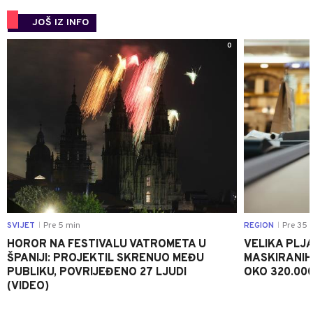
JOŠ IZ INFO
0
SVIJET
Pre 5 min
REGION
Pre 35 
|
|
HOROR NA FESTIVALU VATROMETA U
VELIKA PLJA
ŠPANIJI: PROJEKTIL SKRENUO MEĐU
MASKIRANIH
PUBLIKU, POVRIJEĐENO 27 LJUDI
OKO 320.00
(VIDEO)