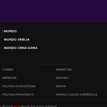
MONDO
MONDO SRBIJA
MONDO CRNA GORA
O NAMA
MARKETING
IMPRESUM
KONTAKT
POLITIKA O KOLAČIĆIMA
ARHIVA
POLITIKA PRIVATNOSTI
PRAVILA I USLOVI KORIŠĆENJA
m:tel
©
2026
Mondo
Sva prava zadržana.