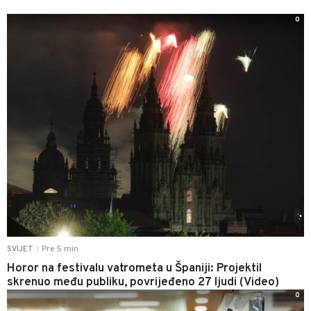
0
Pre 5 min
SVIJET
|
Horor na festivalu vatrometa u Španiji: Projektil
skrenuo među publiku, povrijeđeno 27 ljudi (Video)
0