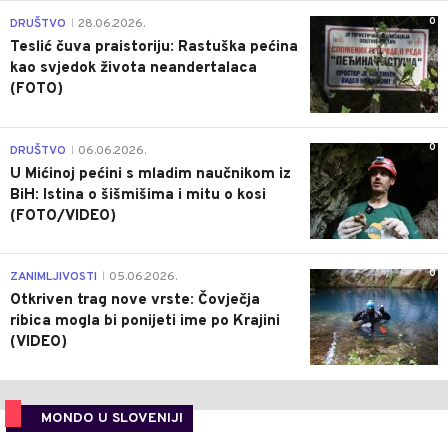
0
DRUŠTVO
28.06.2026.
|
Teslić čuva praistoriju: Rastuška pećina
kao svjedok života neandertalaca
(FOTO)
0
DRUŠTVO
06.06.2026.
|
U Mićinoj pećini s mladim naučnikom iz
BiH: Istina o šišmišima i mitu o kosi
(FOTO/VIDEO)
0
ZANIMLJIVOSTI
05.06.2026.
|
Otkriven trag nove vrste: Čovječja
ribica mogla bi ponijeti ime po Krajini
(VIDEO)
MONDO U SLOVENIJI