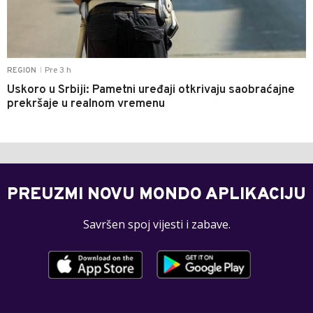
Pre 3 h
REGION
|
Uskoro u Srbiji: Pametni uređaji otkrivaju saobraćajne
prekršaje u realnom vremenu
PREUZMI NOVU MONDO APLIKACIJU
Savršen spoj vijesti i zabave.