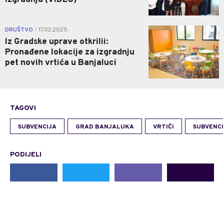
1
DRUŠTVO
17.02.2025.
|
Iz Gradske uprave otkrilii:
Pronađene lokacije za izgradnju
pet novih vrtića u Banjaluci
TAGOVI
SUBVENCIJA
GRAD BANJALUKA
VRTIĆI
SUBVENCI
PODIJELI