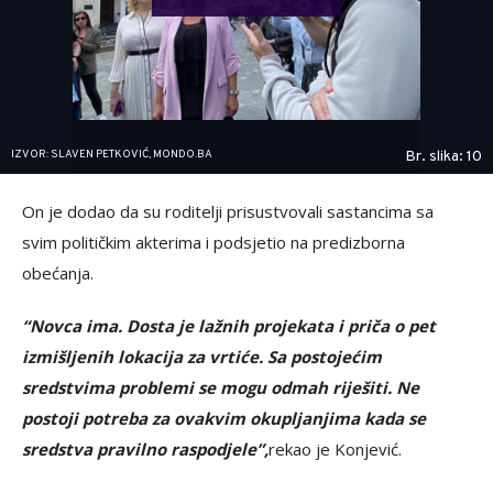
IZVOR: SLAVEN PETKOVIĆ, MONDO.BA
Br. slika: 10
On je dodao da su roditelji prisustvovali sastancima sa
svim političkim akterima i podsjetio na predizborna
obećanja.
“Novca ima. Dosta je lažnih projekata i priča o pet
izmišljenih lokacija za vrtiće. Sa postojećim
sredstvima problemi se mogu odmah riješiti. Ne
postoji potreba za ovakvim okupljanjima kada se
sredstva pravilno raspodjele”,
rekao je Konjević.