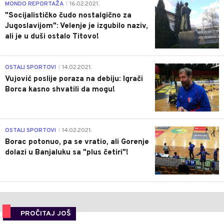
4
MONDO REPORTAŽA
16.02.2021.
|
"Socijalističko čudo nostalgično za
Jugoslavijom": Velenje je izgubilo naziv,
ali je u duši ostalo Titovo!
1
OSTALI SPORTOVI
14.02.2021.
|
Vujović poslije poraza na debiju: Igrači
Borca kasno shvatili da mogu!
3
OSTALI SPORTOVI
14.02.2021.
|
Borac potonuo, pa se vratio, ali Gorenje
dolazi u Banjaluku sa "plus četiri"!
PROČITAJ JOŠ