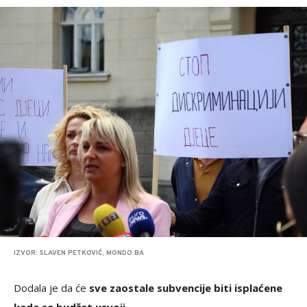
IZVOR: SLAVEN PETKOVIĆ, MONDO.BA
Dodala je da će
sve zaostale subvencije biti isplaćene