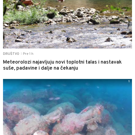
Pre 1 h
DRUŠTVO
|
Meteorolozi najavljuju novi toplotni talas i nastavak
suše, padavine i dalje na čekanju
1