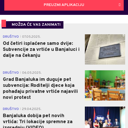
PREUZMI APLIKACIJU
MOŽDA ĆE VAS ZANIMATI
0
DRUŠTVO
07.05.2025.
|
Od četiri isplaćene samo dvije:
Subvencije za vrtiće u Banjaluci i
dalje na čekanju
0
DRUŠTVO
06.05.2025.
|
Grad Banjaluka im duguje pet
subvencija: Roditelji djece koja
pohađaju privatne vrtiće najavili
novi protest
0
DRUŠTVO
29.04.2025.
|
Banjaluka dobija pet novih
vrtića: Tri lokacije spremne za
izgradnju (VIDEO)