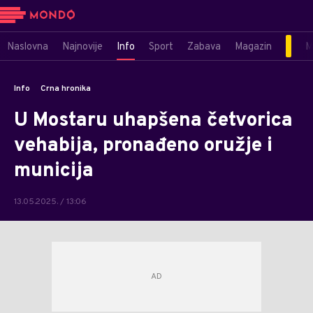
Naslovna
Najnovije
Info
Sport
Zabava
Magazin
M
Info
Crna hronika
U Mostaru uhapšena četvorica
vehabija, pronađeno oružje i
municija
13.05.2025. / 13:06