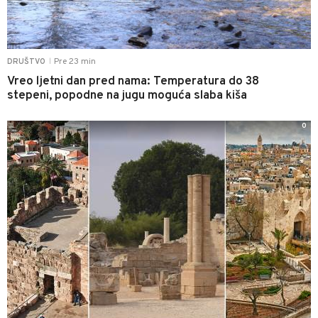
Pre 23 min
DRUŠTVO
|
Vreo ljetni dan pred nama: Temperatura do 38
stepeni, popodne na jugu moguća slaba kiša
0