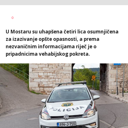
Nikolina
AUTOR
0
Damjanić
U Mostaru su uhapšena četiri lica osumnjičena
za izazivanje opšte opasnosti, a prema
nezvaničnim informacijama riječ je o
pripadnicima vehabijskog pokreta.