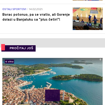
3
OSTALI SPORTOVI
14.02.2021.
|
Borac potonuo, pa se vratio, ali Gorenje
dolazi u Banjaluku sa "plus četiri"!
PROČITAJ JOŠ
0
6 slika