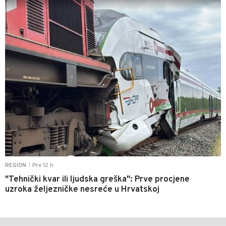
Pre 12 h
REGION
|
"Tehnički kvar ili ljudska greška": Prve procjene
uzroka željezničke nesreće u Hrvatskoj