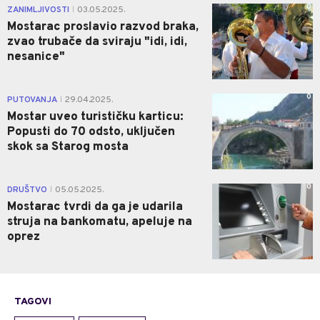
0
ZANIMLJIVOSTI
03.05.2025.
|
Mostarac proslavio razvod braka,
zvao trubače da sviraju "idi, idi,
nesanice"
0
PUTOVANJA
29.04.2025.
|
Mostar uveo turističku karticu:
Popusti do 70 odsto, uključen
skok sa Starog mosta
0
DRUŠTVO
05.05.2025.
|
Mostarac tvrdi da ga je udarila
struja na bankomatu, apeluje na
oprez
TAGOVI