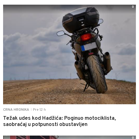
0
Pre 12 h
CRNA HRONIKA
|
Težak udes kod Hadžića: Poginuo motociklista,
saobraćaj u potpunosti obustavljen
0