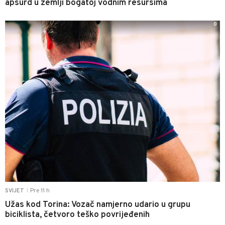
apsurd u zemlji bogatoj vodnim resursima
0
Pre 11 h
SVIJET
|
Užas kod Torina: Vozač namjerno udario u grupu
biciklista, četvoro teško povrijeđenih