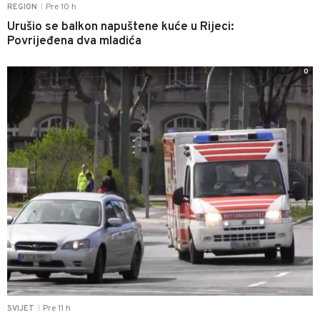
Pre 10 h
REGION
|
Urušio se balkon napuštene kuće u Rijeci:
Povrijeđena dva mladića
0
Pre 11 h
SVIJET
|