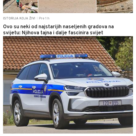
Pre 1 h
ISTORIJA KOJA ŽIVI
|
Ovo su neki od najstarijih naseljenih gradova na
svijetu: Njihova tajna i dalje fascinira svijet
0