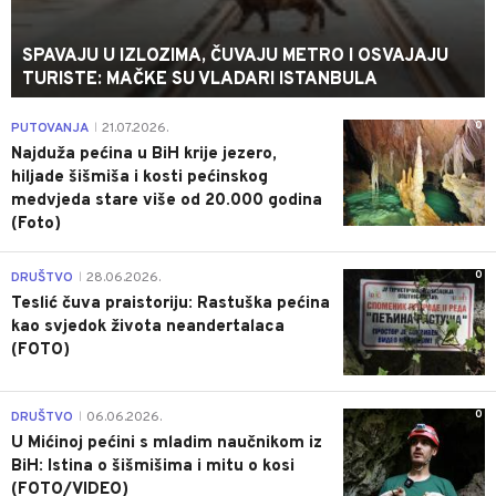
SPAVAJU U IZLOZIMA, ČUVAJU METRO I OSVAJAJU
TURISTE: MAČKE SU VLADARI ISTANBULA
0
PUTOVANJA
21.07.2026.
|
Najduža pećina u BiH krije jezero,
hiljade šišmiša i kosti pećinskog
medvjeda stare više od 20.000 godina
(Foto)
0
DRUŠTVO
28.06.2026.
|
Teslić čuva praistoriju: Rastuška pećina
kao svjedok života neandertalaca
(FOTO)
0
DRUŠTVO
06.06.2026.
|
U Mićinoj pećini s mladim naučnikom iz
BiH: Istina o šišmišima i mitu o kosi
(FOTO/VIDEO)