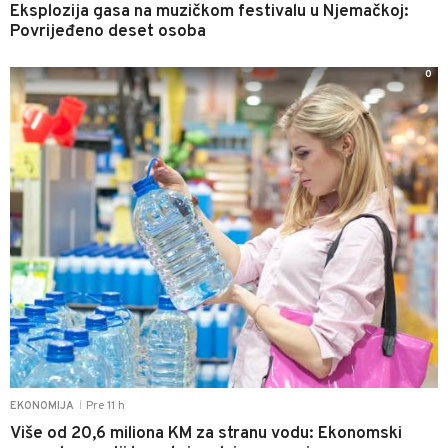
Eksplozija gasa na muzičkom festivalu u Njemačkoj:
Povrijeđeno deset osoba
0
Pre 11 h
EKONOMIJA
|
Više od 20,6 miliona KM za stranu vodu: Ekonomski