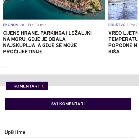
EKONOMIJA
Pre 20 min
DRUŠTVO
Pre 2
|
|
CIJENE HRANE, PARKINGA I LEŽALJKI
VREO LJETN
NA MORU: GDJE JE OBALA
TEMPERATUR
NAJSKUPLJA, A GDJE SE MOŽE
POPODNE NA
PROĆI JEFTINIJE
KIŠA
KOMENTARI
0
SVI KOMENTARI
Upiši ime