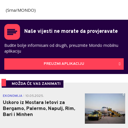
(Srna/MONDO)
Naše vijesti ne morate da provjeravate
Budite bolje informisani od drugih, preuzmite Mondo mobilnu
aplikaciju
PREUZMI APLIKACIJU
MOŽDA ĆE VAS ZANIMATI
0
EKONOMIJA
10.05.2025.
|
Uskoro iz Mostara letovi za
Bergamo, Palermo, Napulj, Rim,
Bari i Minhen