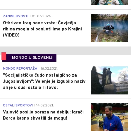
0
ZANIMLJIVOSTI
05.06.2026.
|
Otkriven trag nove vrste: Čovječja
ribica mogla bi ponijeti ime po Krajini
(VIDEO)
MONDO U SLOVENIJI
4
MONDO REPORTAŽA
16.02.2021.
|
"Socijalističko čudo nostalgično za
Jugoslavijom": Velenje je izgubilo naziv,
ali je u duši ostalo Titovo!
1
OSTALI SPORTOVI
14.02.2021.
|
Vujović poslije poraza na debiju: Igrači
Borca kasno shvatili da mogu!