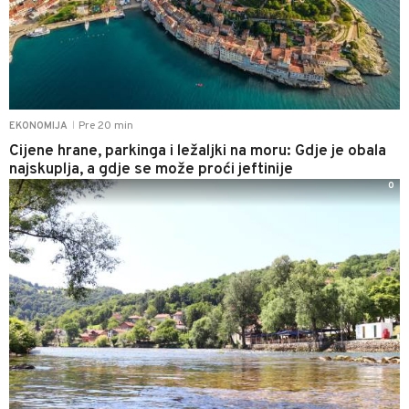
Pre 20 min
EKONOMIJA
|
Cijene hrane, parkinga i ležaljki na moru: Gdje je obala
najskuplja, a gdje se može proći jeftinije
0