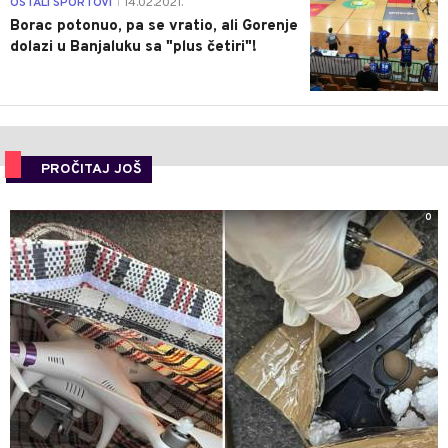
OSTALI SPORTOVI
14.02.2021.
|
Borac potonuo, pa se vratio, ali Gorenje
dolazi u Banjaluku sa "plus četiri"!
PROČITAJ JOŠ
0