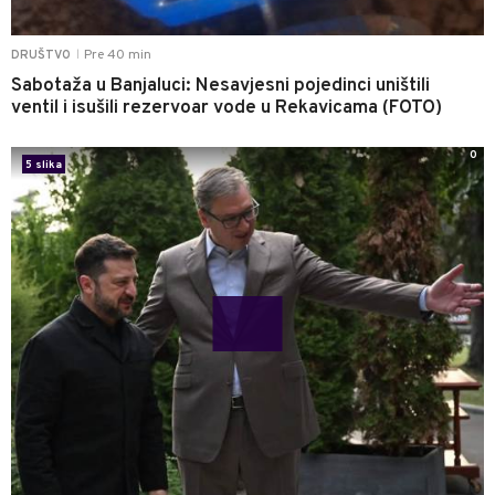
Pre 40 min
DRUŠTVO
|
Sabotaža u Banjaluci: Nesavjesni pojedinci uništili
ventil i isušili rezervoar vode u Rekavicama (FOTO)
0
5 slika