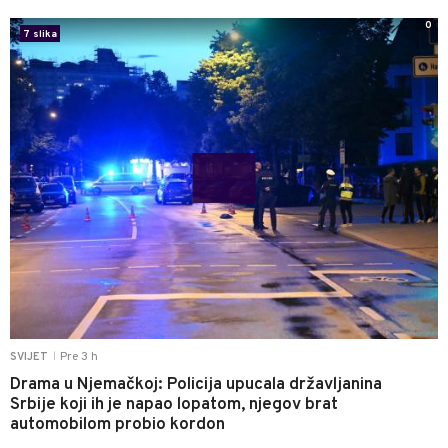
0
7 slika
Pre 3 h
SVIJET
|
Drama u Njemačkoj: Policija upucala državljanina
Srbije koji ih je napao lopatom, njegov brat
automobilom probio kordon