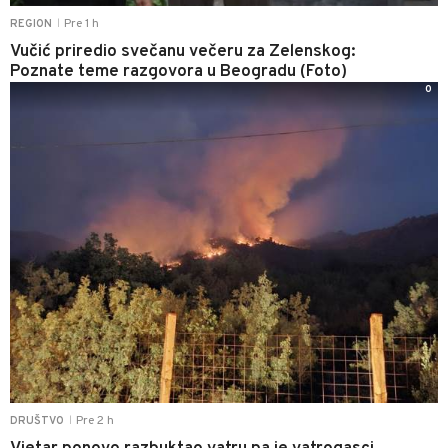
Pre 1 h
REGION
|
Vučić priredio svečanu večeru za Zelenskog:
Poznate teme razgovora u Beogradu (Foto)
0
Pre 2 h
DRUŠTVO
|