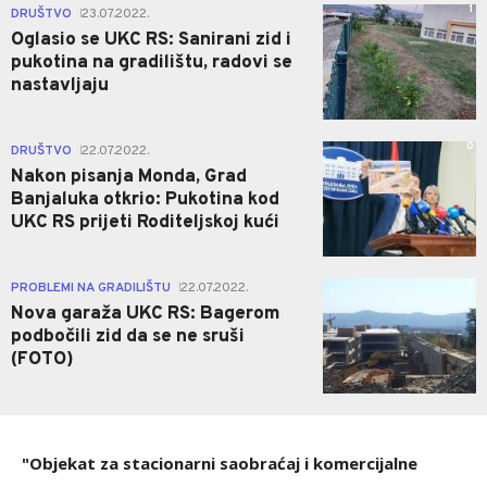
1
DRUŠTVO
23.07.2022.
|
Oglasio se UKC RS: Sanirani zid i
pukotina na gradilištu, radovi se
nastavljaju
0
DRUŠTVO
22.07.2022.
|
Nakon pisanja Monda, Grad
Banjaluka otkrio: Pukotina kod
UKC RS prijeti Roditeljskoj kući
5
PROBLEMI NA GRADILIŠTU
22.07.2022.
|
Nova garaža UKC RS: Bagerom
podbočili zid da se ne sruši
(FOTO)
"Objekat za stacionarni saobraćaj i komercijalne