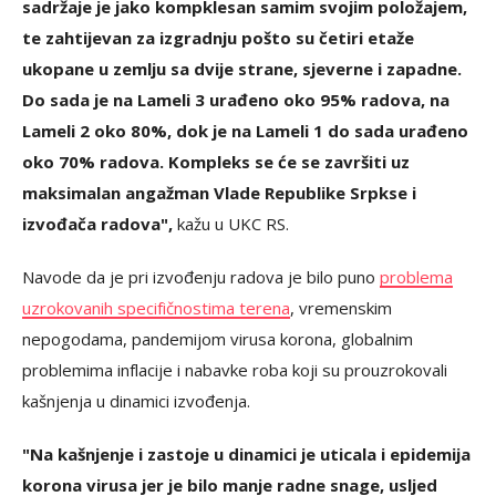
sadržaje je jako kompklesan samim svojim položajem,
te zahtijevan za izgradnju pošto su četiri etaže
ukopane u zemlju sa dvije strane, sjeverne i zapadne.
Do sada je na Lameli 3 urađeno oko 95% radova, na
Lameli 2 oko 80%, dok je na Lameli 1 do sada urađeno
oko 70% radova. Kompleks se će se završiti uz
maksimalan angažman Vlade Republike Srpkse i
izvođača radova",
kažu u UKC RS.
Navode da je pri izvođenju radova je bilo puno
problema
uzrokovanih specifičnostima terena
, vremenskim
nepogodama, pandemijom virusa korona, globalnim
problemima inflacije i nabavke roba koji su prouzrokovali
kašnjenja u dinamici izvođenja.
"Na kašnjenje i zastoje u dinamici je uticala i epidemija
korona virusa jer je bilo manje radne snage, usljed