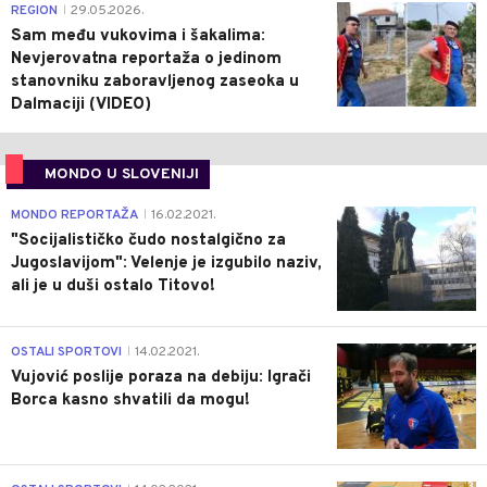
0
REGION
29.05.2026.
|
Sam među vukovima i šakalima:
Nevjerovatna reportaža o jedinom
stanovniku zaboravljenog zaseoka u
Dalmaciji (VIDEO)
MONDO U SLOVENIJI
4
MONDO REPORTAŽA
16.02.2021.
|
"Socijalističko čudo nostalgično za
Jugoslavijom": Velenje je izgubilo naziv,
ali je u duši ostalo Titovo!
1
OSTALI SPORTOVI
14.02.2021.
|
Vujović poslije poraza na debiju: Igrači
Borca kasno shvatili da mogu!
3