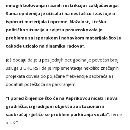
mnogih bolovanja i raznih restrikcija i zaključavanja.
Sama epidemija je uticala i na nestašicu i zastoje u
isporuci materijala i opreme. Nažalost, i teška
politička situacija u svijetu prouzrokovala je
probleme sa isporukom i nabavkom materijala što je
takođe uticalo na dinamiku radova".
Još dodaju da je u posljednjih pet godina je povećan broj
usluga u UKC RS i da je implementacija nekoliko značajnih
projekata dovela do pojačane frekvencije saobraćaja i
dodatnih poteškoća sa parkiranjem.
"I pored činjenice što će na Paprikovcu nicati i nova
gradilišta, izgradnjom objekta za stacionarni
saobraćaj riješiće se problem parkiranja vozila"
, tvrde
u UKC.