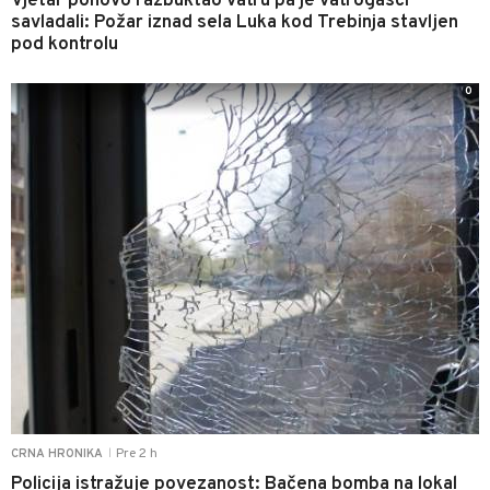
Vjetar ponovo razbuktao vatru pa je vatrogasci
savladali: Požar iznad sela Luka kod Trebinja stavljen
pod kontrolu
0
Pre 2 h
CRNA HRONIKA
|
Policija istražuje povezanost: Bačena bomba na lokal