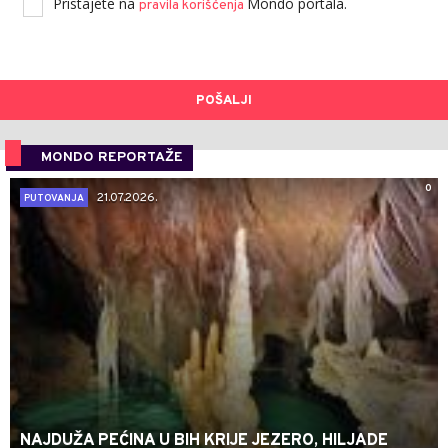
Pristajete na
Mondo portala.
pravila korišćenja
POŠALJI
MONDO REPORTAŽE
0
21.07.2026.
PUTOVANJA
NAJDUŽA PEĆINA U BIH KRIJE JEZERO, HILJADE