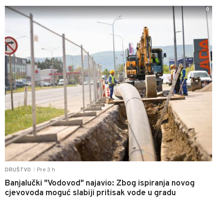
0
Pre 3 h
DRUŠTVO
|
Banjalučki "Vodovod" najavio: Zbog ispiranja novog
cjevovoda moguć slabiji pritisak vode u gradu