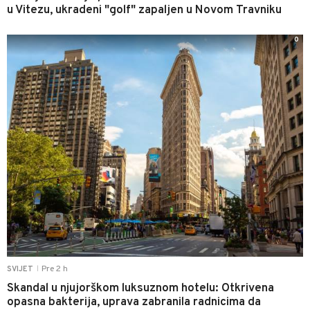
u Vitezu, ukradeni "golf" zapaljen u Novom Travniku
0
Pre 2 h
SVIJET
|
Skandal u njujorškom luksuznom hotelu: Otkrivena
opasna bakterija, uprava zabranila radnicima da