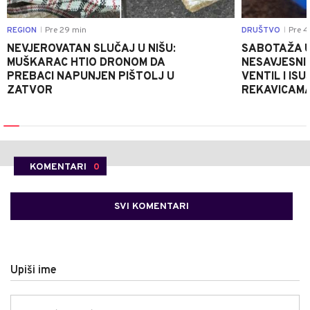
REGION
Pre 29 min
DRUŠTVO
Pre 4
|
|
NEVJEROVATAN SLUČAJ U NIŠU:
SABOTAŽA U
MUŠKARAC HTIO DRONOM DA
NESAVJESNI 
PREBACI NAPUNJEN PIŠTOLJ U
VENTIL I IS
ZATVOR
REKAVICAMA
KOMENTARI
0
SVI KOMENTARI
Upiši ime