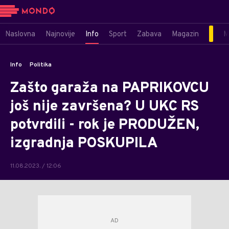
Naslovna
Najnovije
Info
Sport
Zabava
Magazin
M
Info
Politika
Zašto garaža na PAPRIKOVCU
još nije završena? U UKC RS
potvrdili - rok je PRODUŽEN,
izgradnja POSKUPILA
11.08.2023. / 12:06