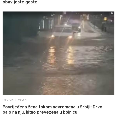
obavijeste goste
0
Pre 2 h
REGION
|
Povrijeđena žena tokom nevremena u Srbiji: Drvo
palo na nju, hitno prevezena u bolnicu