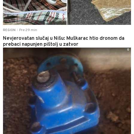
Pre 29 min
REGION
|
Nevjerovatan slučaj u Nišu: Muškarac htio dronom da
prebaci napunjen pištolj u zatvor
0