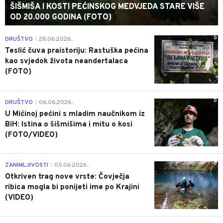
ŠIŠMIŠA I KOSTI PEĆINSKOG MEDVJEDA STARE VIŠE
OD 20.000 GODINA (FOTO)
0
DRUŠTVO
28.06.2026.
|
Teslić čuva praistoriju: Rastuška pećina
kao svjedok života neandertalaca
(FOTO)
0
DRUŠTVO
06.06.2026.
|
U Mićinoj pećini s mladim naučnikom iz
BiH: Istina o šišmišima i mitu o kosi
(FOTO/VIDEO)
0
ZANIMLJIVOSTI
05.06.2026.
|
Otkriven trag nove vrste: Čovječja
ribica mogla bi ponijeti ime po Krajini
(VIDEO)