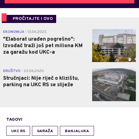
PROČITAJTE I OVO
3
EKONOMIJA
13.06.2023.
|
"Elaborat urađen pogrešno":
Izvođač traži još pet miliona KM
za garažu kod UKC-a
1
DRUŠTVO
23.06.2020.
|
Stručnjaci: Nije riječ o klizištu,
parking na UKC RS se sliježe
TAGOVI
UKC RS
GARAŽA
BANJALUKA