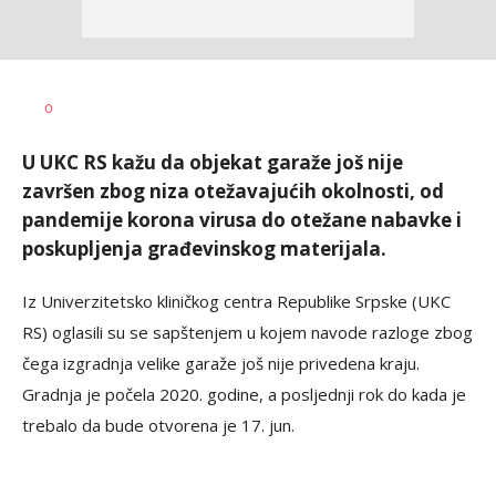
Željko
AUTOR
0
Svitlica
U UKC RS kažu da objekat garaže još nije
završen zbog niza otežavajućih okolnosti, od
pandemije korona virusa do otežane nabavke i
poskupljenja građevinskog materijala.
Iz Univerzitetsko kliničkog centra Republike Srpske (UKC
RS) oglasili su se sapštenjem u kojem navode razloge zbog
čega izgradnja velike garaže još nije privedena kraju.
Gradnja je počela 2020. godine, a posljednji rok do kada je
trebalo da bude otvorena je 17. jun.