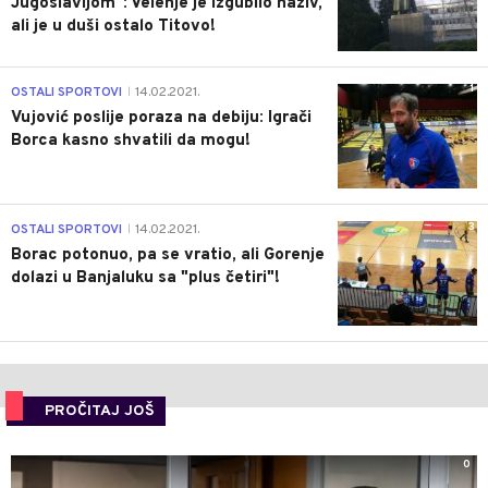
Jugoslavijom": Velenje je izgubilo naziv,
ali je u duši ostalo Titovo!
1
OSTALI SPORTOVI
14.02.2021.
|
Vujović poslije poraza na debiju: Igrači
Borca kasno shvatili da mogu!
3
OSTALI SPORTOVI
14.02.2021.
|
Borac potonuo, pa se vratio, ali Gorenje
dolazi u Banjaluku sa "plus četiri"!
PROČITAJ JOŠ
0