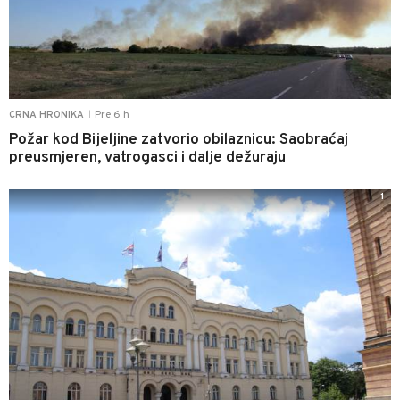
Pre 6 h
CRNA HRONIKA
|
Požar kod Bijeljine zatvorio obilaznicu: Saobraćaj
preusmjeren, vatrogasci i dalje dežuraju
1