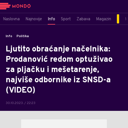
Naslovna
Najnovije
Info
Sport
Zabava
Magazin
M
Info
Politika
Ljutito obraćanje načelnika:
Prodanović redom optuživao
za pljačku i mešetarenje,
najviše odbornike iz SNSD-a
(VIDEO)
30.10.2023. / 22:23