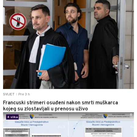
Pre 3 h
SVIJET
|
Francuski strimeri osuđeni nakon smrti muškarca
kojeg su zlostavljali u prenosu uživo
0
4 slika