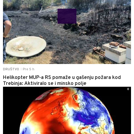
Pre 5 h
DRUŠTVO
|
Helikopter MUP-a RS pomaže u gašenju požara kod
Trebinja: Aktiviralo se i minsko polje
0