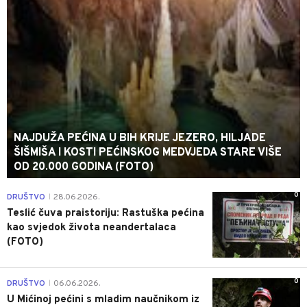
NAJDUŽA PEĆINA U BIH KRIJE JEZERO, HILJADE
ŠIŠMIŠA I KOSTI PEĆINSKOG MEDVJEDA STARE VIŠE
OD 20.000 GODINA (FOTO)
0
DRUŠTVO
28.06.2026.
|
Teslić čuva praistoriju: Rastuška pećina
kao svjedok života neandertalaca
(FOTO)
0
DRUŠTVO
06.06.2026.
|
U Mićinoj pećini s mladim naučnikom iz