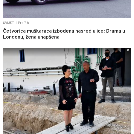
Pre 7 h
SVIJET
|
Četvorica muškaraca izbodena nasred ulice: Drama u
Londonu, žena uhapšena
0