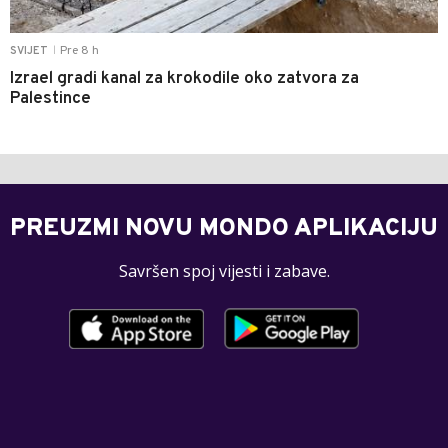
Pre 8 h
SVIJET
|
Izrael gradi kanal za krokodile oko zatvora za
Palestince
PREUZMI NOVU MONDO APLIKACIJU
Savršen spoj vijesti i zabave.