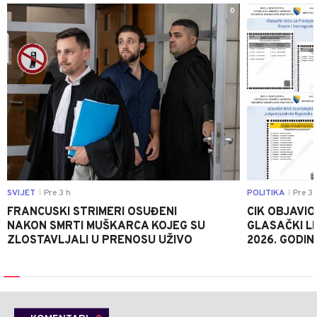
0
SVIJET
Pre 3 h
POLITIKA
Pre 3 
|
|
FRANCUSKI STRIMERI OSUĐENI
CIK OBJAVIO
NAKON SMRTI MUŠKARCA KOJEG SU
GLASAČKI LI
ZLOSTAVLJALI U PRENOSU UŽIVO
2026. GODIN