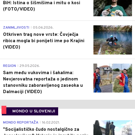
BiH: Istina o šišmišima i mitu o kosi
(FOTO/VIDEO)
0
ZANIMLJIVOSTI
05.06.2026.
|
Otkriven trag nove vrste: Čovječja
ribica mogla bi ponijeti ime po Krajini
(VIDEO)
0
REGION
29.05.2026.
|
Sam među vukovima i šakalima:
Nevjerovatna reportaža o jedinom
stanovniku zaboravljenog zaseoka u
Dalmaciji (VIDEO)
MONDO U SLOVENIJI
4
MONDO REPORTAŽA
16.02.2021.
|
"Socijalističko čudo nostalgično za