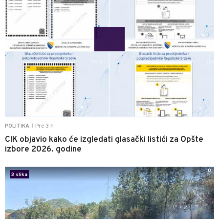
Pre 3 h
POLITIKA
|
CIK objavio kako će izgledati glasački listići za Opšte
izbore 2026. godine
0
3 slika