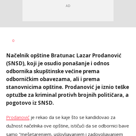
Željko
AUTOR
0
Svitlica
Načelnik opštine Bratunac Lazar Prodanović
(SNSD), koji je osudio ponašanje i odnos
odbornika skupštinske većine prema
odborničkim obavezama, ali i prema
stanovnicima opštine. Prodanović je iznio teške
optužbe za kriminal protivh brojnih političara, a
pogotovo iz SNSD.
Prodanović
je rekao da se kaje što se kandidovao za
dužnost načelnika ove opštine, ističući da se odbornici bave
samo "mešetarenjem, uslovljavanjem i zadovoljavanjem