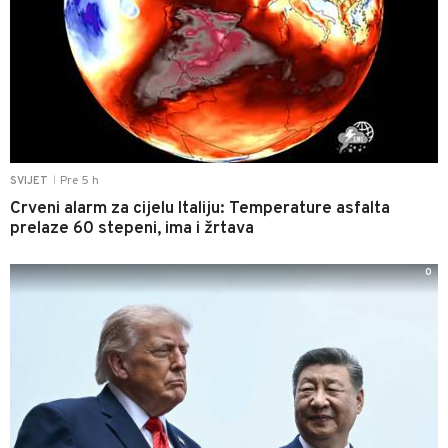
Pre 5 h
SVIJET
|
Crveni alarm za cijelu Italiju: Temperature asfalta
prelaze 60 stepeni, ima i žrtava
0