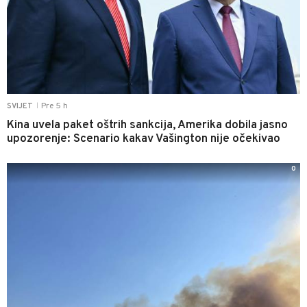
Pre 5 h
SVIJET
|
Kina uvela paket oštrih sankcija, Amerika dobila jasno
upozorenje: Scenario kakav Vašington nije očekivao
0