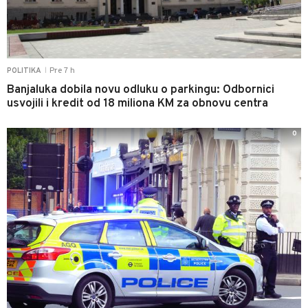
Pre 7 h
POLITIKA
|
Banjaluka dobila novu odluku o parkingu: Odbornici
usvojili i kredit od 18 miliona KM za obnovu centra
0