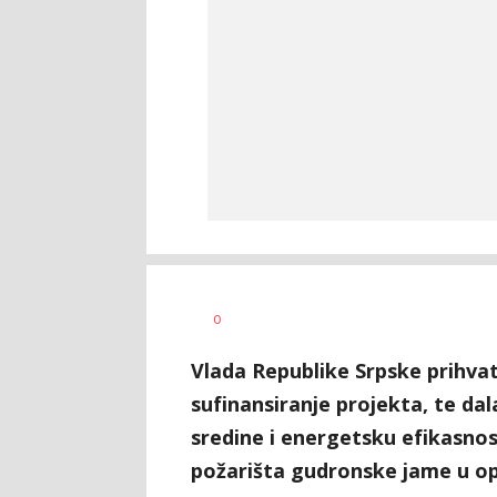
Dragana
AUTOR
0
Božić
Vlada Republike Srpske prihvati
sufinansiranje projekta, te da
sredine i energetsku efikasnos
požarišta gudronske jame u op