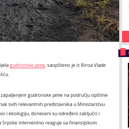
ijela
gudronske jame
, saopšteno je iz Biroa Vlade
šću.
a zapaljenjem gudronske jame na području opštine
nak svih relevantnih predstavnika u Ministarstvu
o i ekologiju, doneseni su određeni zaključci i
 Srpske interventno reaguje sa finansijskom