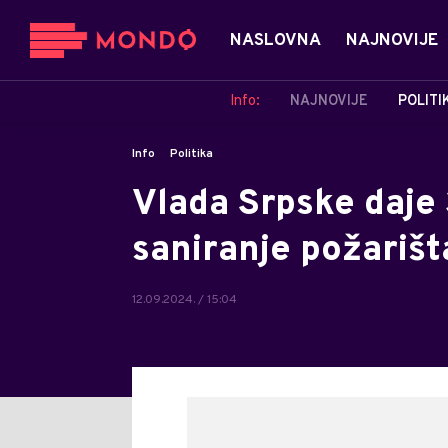
NASLOVNA
NAJNOVIJE
Info:
NAJNOVIJE
POLITI
Info
Politika
Vlada Srpske daje
saniranje požariš
12.09.2024. / 15:04