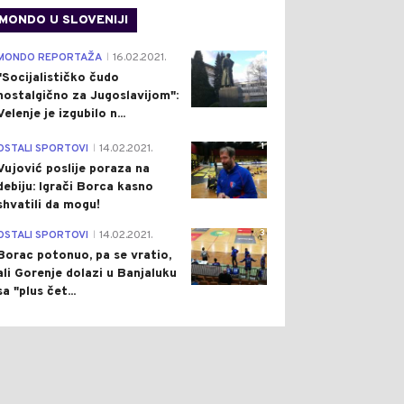
MONDO U SLOVENIJI
4
MONDO REPORTAŽA
16.02.2021.
|
"Socijalističko čudo
nostalgično za Jugoslavijom":
Velenje je izgubilo n...
1
OSTALI SPORTOVI
14.02.2021.
|
Vujović poslije poraza na
debiju: Igrači Borca kasno
shvatili da mogu!
3
OSTALI SPORTOVI
14.02.2021.
|
Borac potonuo, pa se vratio,
ali Gorenje dolazi u Banjaluku
sa "plus čet...