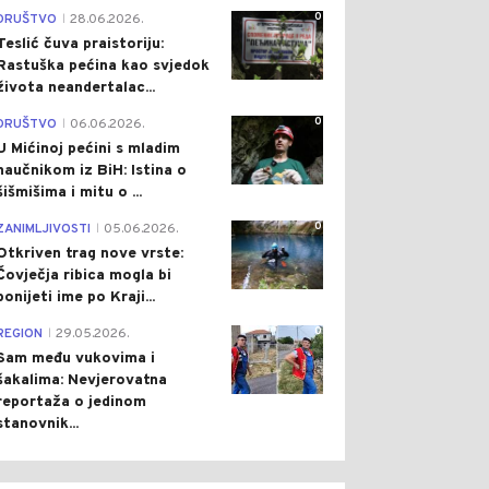
0
DRUŠTVO
28.06.2026.
|
Teslić čuva praistoriju:
Rastuška pećina kao svjedok
života neandertalac...
0
DRUŠTVO
06.06.2026.
|
U Mićinoj pećini s mladim
naučnikom iz BiH: Istina o
šišmišima i mitu o ...
0
ZANIMLJIVOSTI
05.06.2026.
|
Otkriven trag nove vrste:
Čovječja ribica mogla bi
ponijeti ime po Kraji...
0
REGION
29.05.2026.
|
Sam među vukovima i
šakalima: Nevjerovatna
reportaža o jedinom
stanovnik...