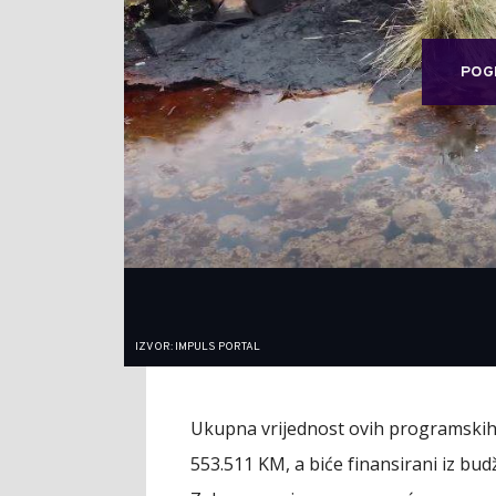
POG
IZVOR: IMPULS PORTAL
Ukupna vrijednost ovih programskih/
553.511 KM, a biće finansirani iz bu