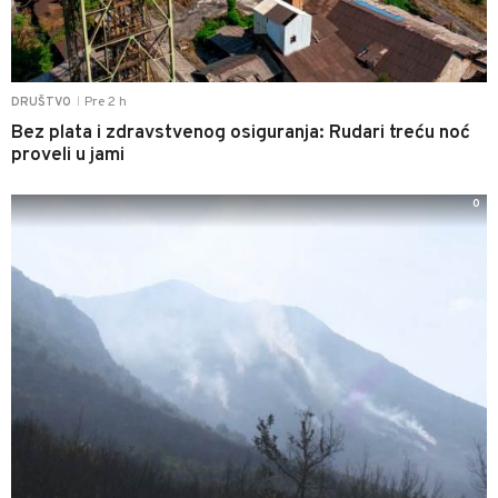
Pre 2 h
DRUŠTVO
|
Bez plata i zdravstvenog osiguranja: Rudari treću noć
proveli u jami
0