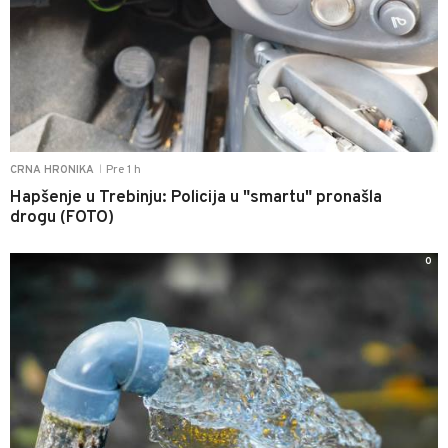
Pre 1 h
CRNA HRONIKA
|
Hapšenje u Trebinju: Policija u "smartu" pronašla
drogu (FOTO)
0