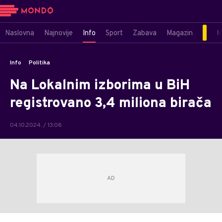
Naslovna
Najnovije
Info
Sport
Zabava
Magazin
M
Info
Politika
Na Lokalnim izborima u BiH
registrovano 3,4 miliona birača
04.10.2024. / 13:08