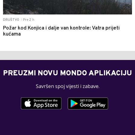
Pre 2 h
DRUŠTVO
|
Požar kod Konjica i dalje van kontrole: Vatra prijeti
kućama
PREUZMI NOVU MONDO APLIKACIJU
Savršen spoj vijesti i zabave.