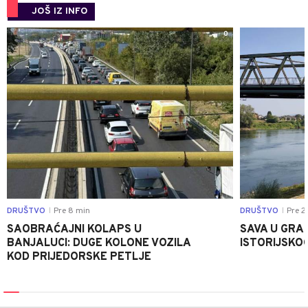
JOŠ IZ INFO
0
DRUŠTVO
Pre 8 min
DRUŠTVO
Pre 2
|
|
SAOBRAĆAJNI KOLAPS U
SAVA U GRAD
BANJALUCI: DUGE KOLONE VOZILA
ISTORIJSKOG
KOD PRIJEDORSKE PETLJE