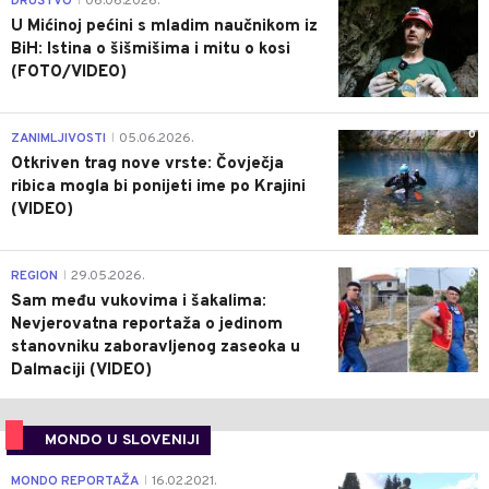
DRUŠTVO
06.06.2026.
|
U Mićinoj pećini s mladim naučnikom iz
BiH: Istina o šišmišima i mitu o kosi
(FOTO/VIDEO)
0
ZANIMLJIVOSTI
05.06.2026.
|
Otkriven trag nove vrste: Čovječja
ribica mogla bi ponijeti ime po Krajini
(VIDEO)
0
REGION
29.05.2026.
|
Sam među vukovima i šakalima:
Nevjerovatna reportaža o jedinom
stanovniku zaboravljenog zaseoka u
Dalmaciji (VIDEO)
MONDO U SLOVENIJI
4
MONDO REPORTAŽA
16.02.2021.
|