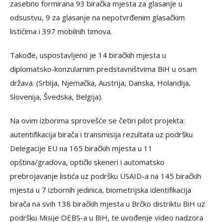
zasebno formirana 93 biračka mjesta za glasanje u
odsustvu, 9 za glasanje na nepotvrđenim glasačkim
listićima i 397 mobilnih timova.
Takođe, uspostavljeno je 14 biračkih mjesta u
diplomatsko-konzularnim predstavništvima BiH u osam
država. (Srbija, Njemačka, Austrija, Danska, Holandija,
Slovenija, Švedska, Belgija).
Na ovim izborima sprovešće se četiri pilot projekta:
autentifikacija birača i transmisija rezultata uz podršku
Delegacije EU na 165 biračkih mjesta u 11
opština/gradova, optički skeneri i automatsko
prebrojavanje listića uz podršku USAID-a na 145 biračkih
mjesta u 7 izbornih jedinica, biometrijska identifikacija
birača na svih 138 biračkih mjesta u Brčko distriktu BiH uz
podršku Misije OEBS-a u BiH, te uvođenje video nadzora