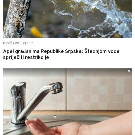
Pre 1 h
DRUŠTVO
|
Apel građanima Republike Srpske: Štednjom vode
spriječiti restrikcije
0