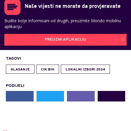
Naše vijesti ne morate da provjeravate
Budite bolje informisani od drugih, preuzmite Mondo mobilnu
aplikaciju
PREUZMI APLIKACIJU
TAGOVI
GLASANJE
CIK BIH
LOKALNI IZBORI 2024
PODIJELI