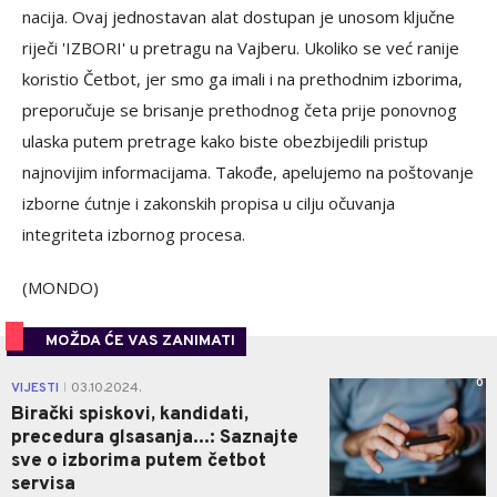
nacija. Ovaj jednostavan alat dostupan je unosom ključne
riječi 'IZBORI' u pretragu na Vajberu. Ukoliko se već ranije
koristio Četbot, jer smo ga imali i na prethodnim izborima,
preporučuje se brisanje prethodnog četa prije ponovnog
ulaska putem pretrage kako biste obezbijedili pristup
najnovijim informacijama. Takođe, apelujemo na poštovanje
izborne ćutnje i zakonskih propisa u cilju očuvanja
integriteta izbornog procesa.
(MONDO)
MOŽDA ĆE VAS ZANIMATI
0
VIJESTI
03.10.2024.
|
Birački spiskovi, kandidati,
precedura glsasanja...: Saznajte
sve o izborima putem četbot
servisa