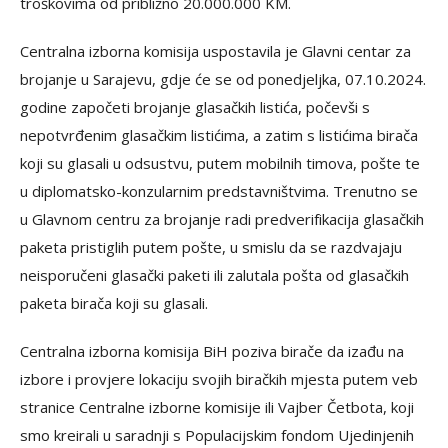
troškovima od približno 20.000.000 KM.
Centralna izborna komisija uspostavila je Glavni centar za
brojanje u Sarajevu, gdje će se od ponedjeljka, 07.10.2024.
godine započeti brojanje glasačkih listića, počevši s
nepotvrđenim glasačkim listićima, a zatim s listićima birača
koji su glasali u odsustvu, putem mobilnih timova, pošte te
u diplomatsko-konzularnim predstavništvima. Trenutno se
u Glavnom centru za brojanje radi predverifikacija glasačkih
paketa pristiglih putem pošte, u smislu da se razdvajaju
neisporučeni glasački paketi ili zalutala pošta od glasačkih
paketa birača koji su glasali.
Centralna izborna komisija BiH poziva birače da izađu na
izbore i provjere lokaciju svojih biračkih mjesta putem veb
stranice Centralne izborne komisije ili Vajber Četbota, koji
smo kreirali u saradnji s Populacijskim fondom Ujedinjenih