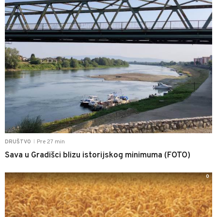
Pre 27 min
DRUŠTVO
|
Sava u Gradišci blizu istorijskog minimuma (FOTO)
0