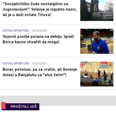
"Socijalističko čudo nostalgično za
Jugoslavijom": Velenje je izgubilo naziv,
ali je u duši ostalo Titovo!
1
OSTALI SPORTOVI
14.02.2021.
|
Vujović poslije poraza na debiju: Igrači
Borca kasno shvatili da mogu!
3
OSTALI SPORTOVI
14.02.2021.
|
Borac potonuo, pa se vratio, ali Gorenje
dolazi u Banjaluku sa "plus četiri"!
PROČITAJ JOŠ