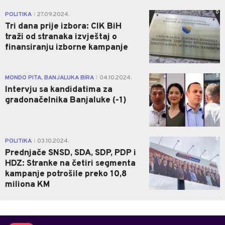
0
POLITIKA
27.09.2024.
|
Tri dana prije izbora: CIK BiH
traži od stranaka izvještaj o
finansiranju izborne kampanje
5
MONDO PITA, BANJALUKA BIRA
04.10.2024.
|
Intervju sa kandidatima za
gradonačelnika Banjaluke (-1)
0
POLITIKA
03.10.2024.
|
Prednjače SNSD, SDA, SDP, PDP i
HDZ: Stranke na četiri segmenta
kampanje potrošile preko 10,8
miliona KM