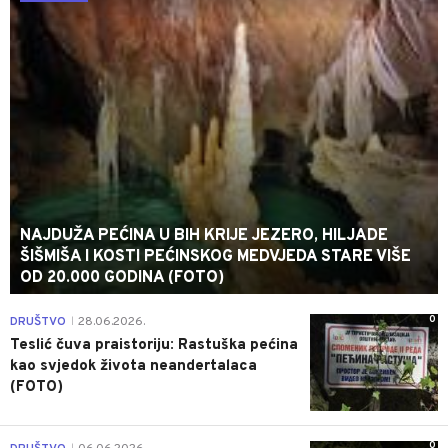
NAJDUŽA PEĆINA U BIH KRIJE JEZERO, HILJADE
ŠIŠMIŠA I KOSTI PEĆINSKOG MEDVJEDA STARE VIŠE
OD 20.000 GODINA (FOTO)
0
DRUŠTVO
28.06.2026.
|
Teslić čuva praistoriju: Rastuška pećina
kao svjedok života neandertalaca
(FOTO)
0