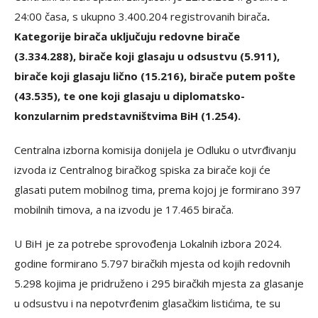
24:00 časa, s ukupno 3.400.204 registrovanih birača
.
Kategorije birača uključuju redovne birače
(3.334.288), birače koji glasaju u odsustvu (5.911),
birače koji glasaju lično (15.216), birače putem pošte
(43.535), te one koji glasaju u diplomatsko-
konzularnim predstavništvima BiH (1.254).
Centralna izborna komisija donijela je Odluku o utvrđivanju
izvoda iz Centralnog biračkog spiska za birače koji će
glasati putem mobilnog tima, prema kojoj je formirano 397
mobilnih timova, a na izvodu je 17.465 birača.
U BiH je za potrebe sprovođenja Lokalnih izbora 2024.
godine formirano 5.797 biračkih mjesta od kojih redovnih
5.298 kojima je pridruženo i 295 biračkih mjesta za glasanje
u odsustvu i na nepotvrđenim glasačkim listićima, te su