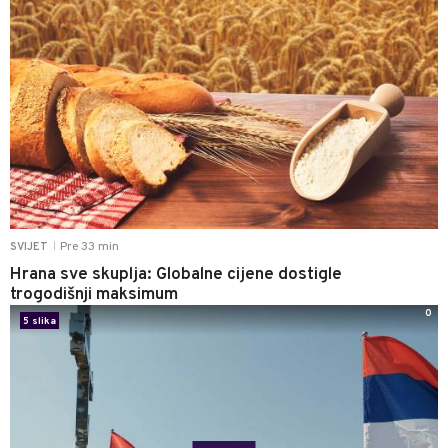
Pre 33 min
SVIJET
|
Hrana sve skuplja: Globalne cijene dostigle
trogodišnji maksimum
0
5 slika