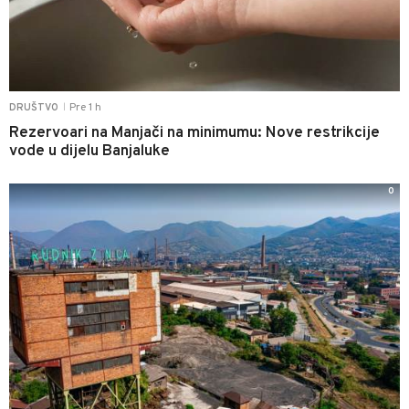
Pre 1 h
DRUŠTVO
|
Rezervoari na Manjači na minimumu: Nove restrikcije
vode u dijelu Banjaluke
0