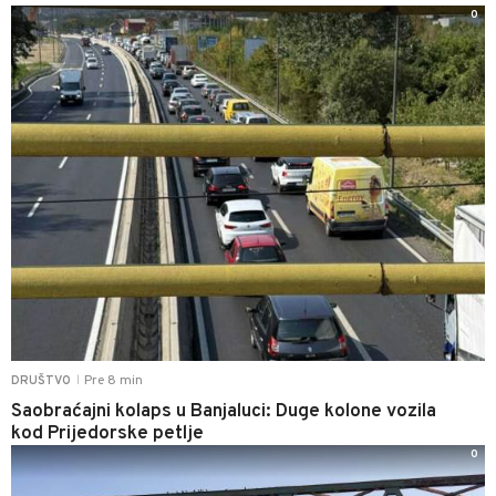
0
Pre 8 min
DRUŠTVO
|
Saobraćajni kolaps u Banjaluci: Duge kolone vozila
kod Prijedorske petlje
0