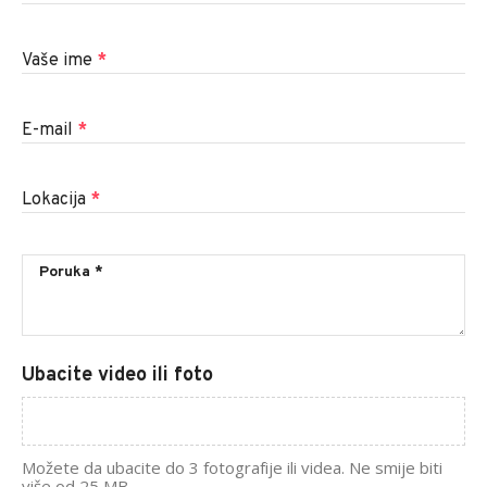
Vaše ime
*
E-mail
*
Lokacija
*
Ubacite video ili foto
Možete da ubacite do 3 fotografije ili videa. Ne smije biti
više od 25 MB.