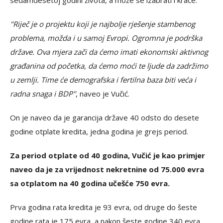
sedamdesetoj godini života, a može se izabrati i kraće.
"Riječ je o projektu koji je najbolje rješenje stambenog
problema, možda i u samoj Evropi. Ogromna je podrška
države. Ova mjera zači da ćemo imati ekonomski aktivnog
građanina od početka, da ćemo moći te ljude da zadržimo
u zemlji. Time će demografska i fertilna baza biti veća i
radna snaga i BDP"
, naveo je Vučić.
On je naveo da je garancija države 40 odsto do desete
godine otplate kredita, jedna godina je grejs period.
Za period otplate od 40 godina, Vučić je kao primjer
naveo da je za vrijednost nekretnine od 75.000 evra
sa otplatom na 40 godina učešće 750 evra.
Prva godina rata kredita je 93 evra, od druge do šeste
godine rata je 175 evra, a nakon šeste godine 340 evra.