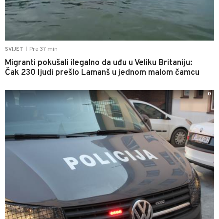
Pre 37 min
SVIJET
|
Migranti pokušali ilegalno da uđu u Veliku Britaniju:
Čak 230 ljudi prešlo Lamanš u jednom malom čamcu
0