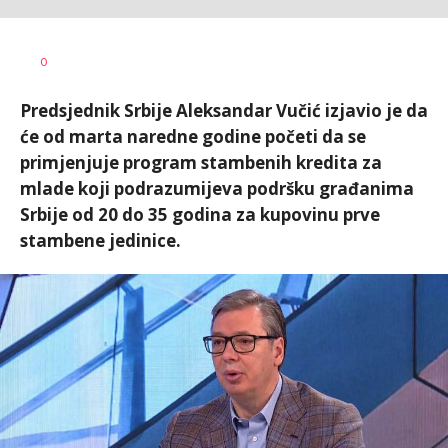
Vesna
AUTOR
0
Kerkez
Predsjednik Srbije Aleksandar Vučić izjavio je da
će od marta naredne godine početi da se
primjenjuje program stambenih kredita za
mlade koji podrazumijeva podršku građanima
Srbije od 20 do 35 godina za kupovinu prve
stambene jedinice.