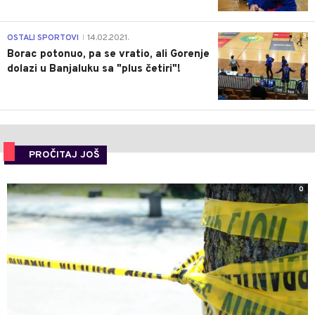
3
OSTALI SPORTOVI
14.02.2021.
|
Borac potonuo, pa se vratio, ali Gorenje
dolazi u Banjaluku sa "plus četiri"!
PROČITAJ JOŠ
0