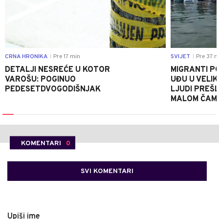
CRNA HRONIKA
Pre 17 min
SVIJET
Pre 37 m
|
|
DETALJI NESREĆE U KOTOR
MIGRANTI P
VAROŠU: POGINUO
UĐU U VELIK
PEDESETDVOGODIŠNJAK
LJUDI PREŠ
MALOM ČAM
KOMENTARI
0
SVI KOMENTARI
Upiši ime