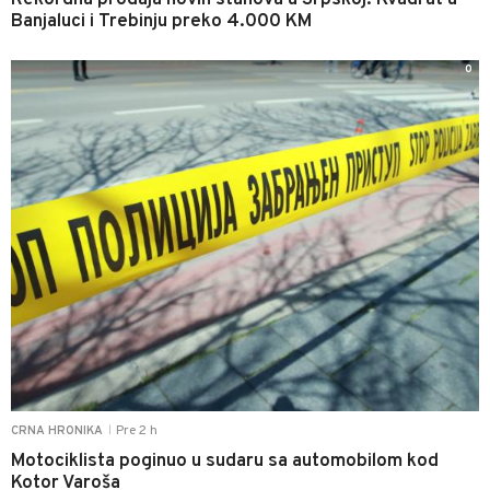
Rekordna prodaja novih stanova u Srpskoj: Kvadrat u
Banjaluci i Trebinju preko 4.000 KM
0
Pre 2 h
CRNA HRONIKA
|
Motociklista poginuo u sudaru sa automobilom kod
Kotor Varoša