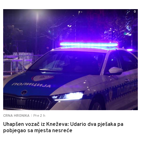
0
Pre 2 h
CRNA HRONIKA
|
Uhapšen vozač iz Kneževa: Udario dva pješaka pa
pobjegao sa mjesta nesreće