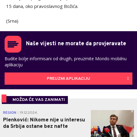
15 dana, oko pravoslavnog Božića.
(Srna)
Naše vijesti ne morate da provjeravate
Budite bolje informisani od drugih, preuzmite Mondo mobilnu
aplikaciju
PREUZMI APLIKACIJU
MOŽDA ĆE VAS ZANIMATI
0
REGION
19.12.2024.
|
Plenković: Nikome nije u interesu
da Srbija ostane bez nafte