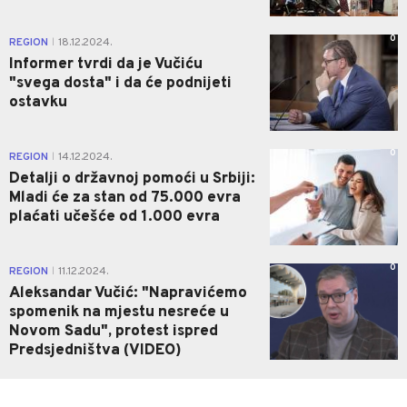
0
REGION
18.12.2024.
|
Informer tvrdi da je Vučiću
"svega dosta" i da će podnijeti
ostavku
0
REGION
14.12.2024.
|
Detalji o državnoj pomoći u Srbiji:
Mladi će za stan od 75.000 evra
plaćati učešće od 1.000 evra
0
REGION
11.12.2024.
|
Aleksandar Vučić: "Napravićemo
spomenik na mjestu nesreće u
Novom Sadu", protest ispred
Predsjedništva (VIDEO)