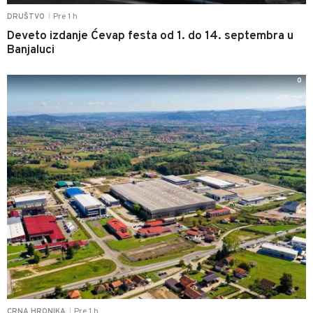
Pre 1 h
DRUŠTVO
|
Deveto izdanje Ćevap festa od 1. do 14. septembra u
Banjaluci
0
Pre 1 h
CRNA HRONIKA
|