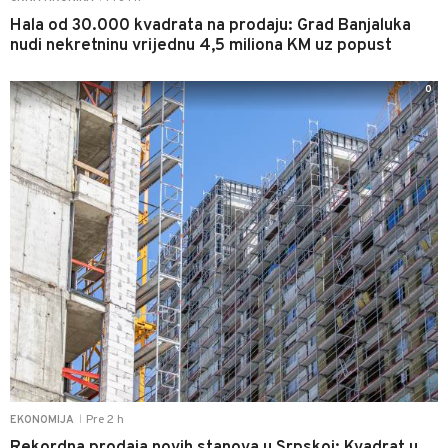
Hala od 30.000 kvadrata na prodaju: Grad Banjaluka
nudi nekretninu vrijednu 4,5 miliona KM uz popust
0
Pre 2 h
EKONOMIJA
|