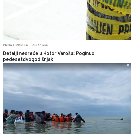
Pre 17 min
CRNA HRONIKA
|
Detalji nesreće u Kotor Varošu: Poginuo
pedesetdvogodišnjak
0