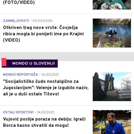
(FOTO/VIDEO)
0
ZANIMLJIVOSTI
05.06.2026.
|
Otkriven trag nove vrste: Čovječja
ribica mogla bi ponijeti ime po Krajini
(VIDEO)
MONDO U SLOVENIJI
4
MONDO REPORTAŽA
16.02.2021.
|
"Socijalističko čudo nostalgično za
Jugoslavijom": Velenje je izgubilo naziv,
ali je u duši ostalo Titovo!
1
OSTALI SPORTOVI
14.02.2021.
|
Vujović poslije poraza na debiju: Igrači
Borca kasno shvatili da mogu!