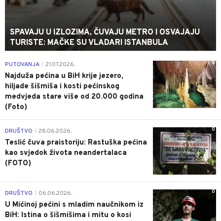
SPAVAJU U IZLOZIMA, ČUVAJU METRO I OSVAJAJU
TURISTE: MAČKE SU VLADARI ISTANBULA
0
PUTOVANJA
21.07.2026.
|
Najduža pećina u BiH krije jezero,
hiljade šišmiša i kosti pećinskog
medvjeda stare više od 20.000 godina
(Foto)
0
DRUŠTVO
28.06.2026.
|
Teslić čuva praistoriju: Rastuška pećina
kao svjedok života neandertalaca
(FOTO)
0
DRUŠTVO
06.06.2026.
|
U Mićinoj pećini s mladim naučnikom iz
BiH: Istina o šišmišima i mitu o kosi