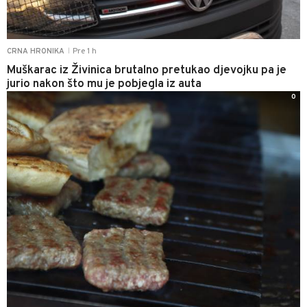
Pre 1 h
CRNA HRONIKA
|
Muškarac iz Živinica brutalno pretukao djevojku pa je
jurio nakon što mu je pobjegla iz auta
0