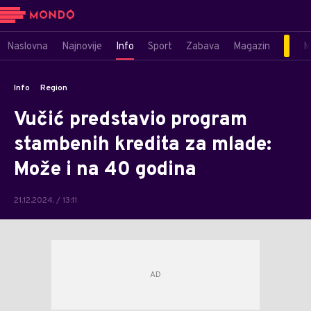
Naslovna
Najnovije
Info
Sport
Zabava
Magazin
M
Info
Region
Vučić predstavio program
stambenih kredita za mlade:
Može i na 40 godina
21.12.2024. / 13:11