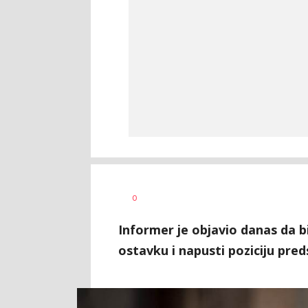
Željko
AUTOR
0
Svitlica
Informer je objavio danas da 
ostavku i napusti poziciju pred