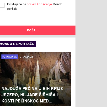
Pristajete na
pravila korišćenja
Mondo
portala.
POŠALJI
MONDO REPORTAŽE
0
21.07.2026.
PUTOVANJA
NAJDUŽA PEĆINA U BIH KRIJE
JEZERO, HILJADE ŠIŠMIŠA I
KOSTI PEĆINSKOG MED...