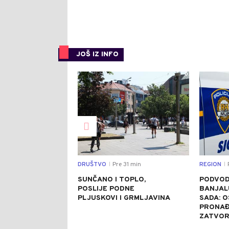
JOŠ IZ INFO
0
DRUŠTVO
Pre 31 min
REGION
|
|
SUNČANO I TOPLO,
PODVOD
POSLIJE PODNE
BANJAL
PLJUSKOVI I GRMLJAVINA
SADA: 
PRONAĐ
ZATVO