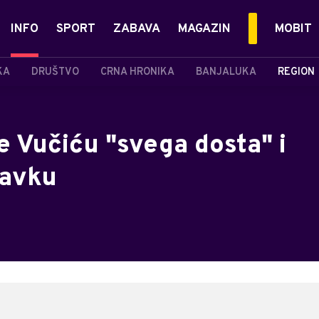
INFO
SPORT
ZABAVA
MAGAZIN
MOBIT
KA
DRUŠTVO
CRNA HRONIKA
BANJALUKA
REGION
je Vučiću "svega dosta" i
tavku