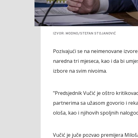
IZVOR: MODNO/STEFAN STOJANOVIĆ
Pozivajući se na neimenovane izvore
naredna tri mjeseca, kao i da bi umj
izbore na svim nivoima.
"Predsjednik Vučić je oštro kritikovao
partnerima sa užasom govorio i rekao 
ološa, kao i njihovih spoljnih nalogo
Vučić je juče pozvao premijera Miloš