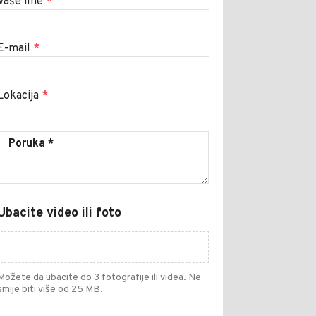
Vaše ime
*
E-mail
*
Lokacija
*
Ubacite video ili foto
Možete da ubacite do 3 fotografije ili videa. Ne
smije biti više od 25 MB.