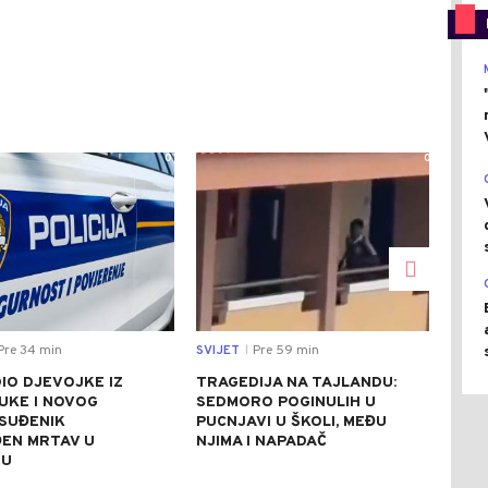
0
0
Pre 34 min
SVIJET
Pre 59 min
SVIJ
|
IO DJEVOJKE IZ
TRAGEDIJA NA TAJLANDU:
DVA
UKE I NOVOG
SEDMORO POGINULIH U
FEN
OSUĐENIK
PUCNJAVI U ŠKOLI, MEĐU
GLO
EN MRTAV U
NJIMA I NAPADAČ
PRE
RU
ZIM