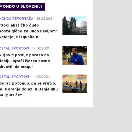
MONDO U SLOVENIJI
4
MONDO REPORTAŽA
16.02.2021.
|
"Socijalističko čudo
nostalgično za Jugoslavijom":
Velenje je izgubilo n...
0
0
1
OSTALI SPORTOVI
14.02.2021.
|
Vujović poslije poraza na
debiju: Igrači Borca kasno
shvatili da mogu!
3
OSTALI SPORTOVI
14.02.2021.
|
Borac potonuo, pa se vratio,
ali Gorenje dolazi u Banjaluku
ET
Pre 2 h
SVIJET
Pre 10 h
sa "plus čet...
|
|
 MOĆNA OKEANSKA
"ZAHTIJEVAMO
OMENA POKREĆU
PROTJERIVANJE
BALNI VREMENSKI
MAROKANACA, OVO JE
OKRET: KAKVA NAS
INVAZIJA":
A OČEKUJE? (FOTO)
GRADONAČELNIK
ŠPANSKOG GRADA SE