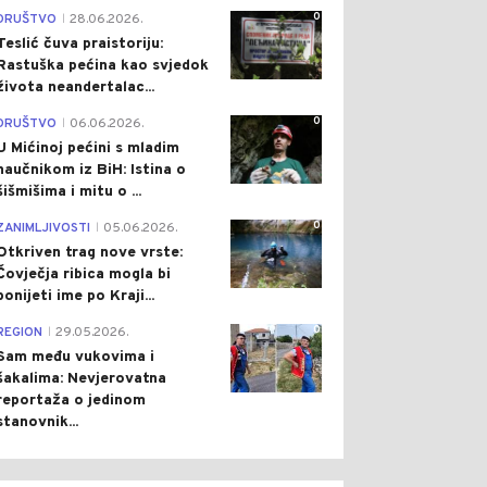
0
DRUŠTVO
28.06.2026.
|
Teslić čuva praistoriju:
Rastuška pećina kao svjedok
života neandertalac...
0
DRUŠTVO
06.06.2026.
|
U Mićinoj pećini s mladim
naučnikom iz BiH: Istina o
šišmišima i mitu o ...
0
ZANIMLJIVOSTI
05.06.2026.
|
Otkriven trag nove vrste:
Čovječja ribica mogla bi
ponijeti ime po Kraji...
0
REGION
29.05.2026.
|
Sam među vukovima i
šakalima: Nevjerovatna
reportaža o jedinom
stanovnik...