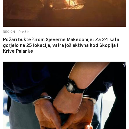
Pre 3 h
REGION
|
Požari bukte širom Sjeverne Makedonije: Za 24 sata
gorjelo na 25 lokacija, vatra još aktivna kod Skoplja i
Krive Palanke
0