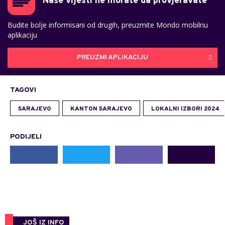
Naše vijesti ne morate da provjeravate
Budite bolje informisani od drugih, preuzmite Mondo mobilnu
aplikaciju
PREUZMI APLIKACIJU
TAGOVI
SARAJEVO
KANTON SARAJEVO
LOKALNI IZBORI 2024
PODIJELI
JOŠ IZ INFO