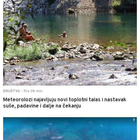
Pre 38 min
DRUŠTVO
|
Meteorolozi najavljuju novi toplotni talas i nastavak
suše, padavine i dalje na čekanju
0