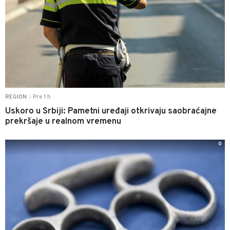
Pre 1 h
REGION
|
Uskoro u Srbiji: Pametni uređaji otkrivaju saobraćajne
prekršaje u realnom vremenu
0