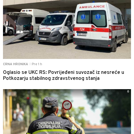
Pre 1 h
CRNA HRONIKA
|
Oglasio se UKC RS: Povrijeđeni suvozač iz nesreće u
Potkozarju stabilnog zdravstvenog stanja
0