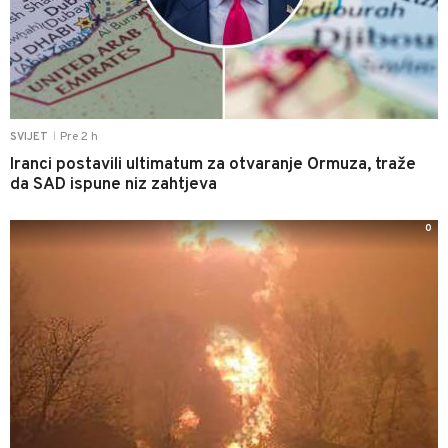
Pre 2 h
SVIJET
|
Iranci postavili ultimatum za otvaranje Ormuza, traže
da SAD ispune niz zahtjeva
0