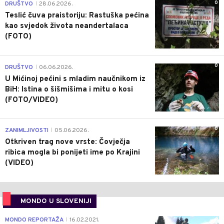
0
DRUŠTVO
28.06.2026.
|
Teslić čuva praistoriju: Rastuška pećina
kao svjedok života neandertalaca
(FOTO)
0
DRUŠTVO
06.06.2026.
|
U Mićinoj pećini s mladim naučnikom iz
BiH: Istina o šišmišima i mitu o kosi
(FOTO/VIDEO)
0
ZANIMLJIVOSTI
05.06.2026.
|
Otkriven trag nove vrste: Čovječja
ribica mogla bi ponijeti ime po Krajini
(VIDEO)
MONDO U SLOVENIJI
4
MONDO REPORTAŽA
16.02.2021.
|