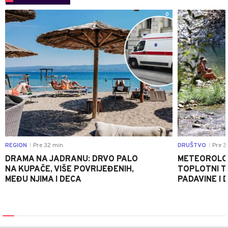
0
REGION
Pre 32 min
DRUŠTVO
Pre 3
|
|
DRAMA NA JADRANU: DRVO PALO
METEOROLOZ
NA KUPAČE, VIŠE POVRIJEĐENIH,
TOPLOTNI T
MEĐU NJIMA I DECA
PADAVINE I 