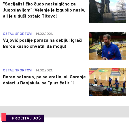
"Socijalističko čudo nostalgično za
Jugoslavijom": Velenje je izgubilo naziv,
ali je u duši ostalo Titovo!
1
OSTALI SPORTOVI
14.02.2021.
|
Vujović poslije poraza na debiju: Igrači
Borca kasno shvatili da mogu!
3
OSTALI SPORTOVI
14.02.2021.
|
Borac potonuo, pa se vratio, ali Gorenje
dolazi u Banjaluku sa "plus četiri"!
PROČITAJ JOŠ