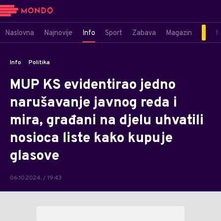
Naslovna
Najnovije
Info
Sport
Zabava
Magazin
M
Info
Politika
MUP KS evidentirao jedno
narušavanje javnog reda i
mira, građani na djelu uhvatili
nosioca liste kako kupuje
glasove
06.10.2024. / 19:43