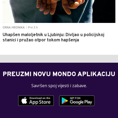
Pre 3 h
CRNA HRONIKA
|
Uhapšen maloljetnik u Ljubinju: Divljao u policijskoj
stanici i pružao otpor tokom hapšenja
PREUZMI NOVU MONDO APLIKACIJU
Savršen spoj vijesti i zabave.