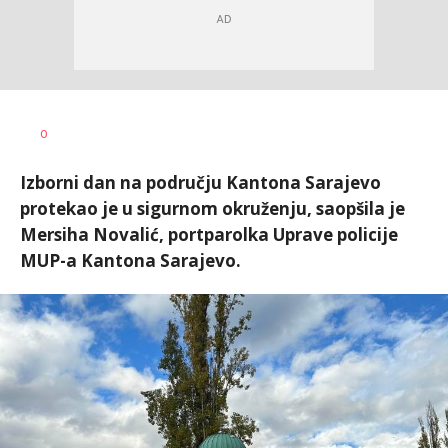
Haris
AUTOR
0
Krhalić
Izborni dan na području Kantona Sarajevo
protekao je u sigurnom okruženju, saopšila je
Mersiha Novalić, portparolka Uprave policije
MUP-a Kantona Sarajevo.