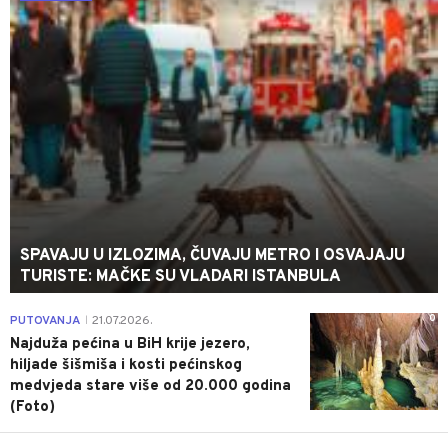
SPAVAJU U IZLOZIMA, ČUVAJU METRO I OSVAJAJU
TURISTE: MAČKE SU VLADARI ISTANBULA
0
PUTOVANJA
21.07.2026.
|
Najduža pećina u BiH krije jezero,
hiljade šišmiša i kosti pećinskog
medvjeda stare više od 20.000 godina
(Foto)