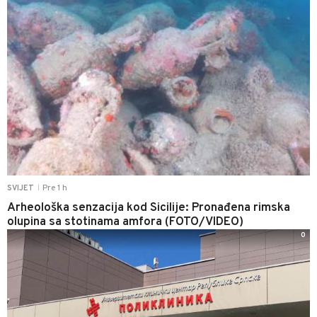
Pre 1 h
SVIJET
|
Arheološka senzacija kod Sicilije: Pronađena rimska
olupina sa stotinama amfora (FOTO/VIDEO)
0