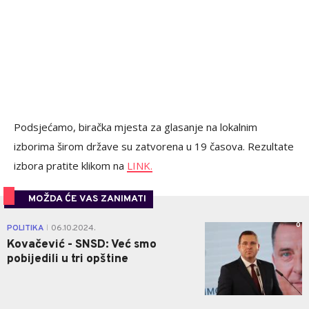
Podsjećamo, biračka mjesta za glasanje na lokalnim
izborima širom države su zatvorena u 19 časova. Rezultate
izbora pratite klikom na
LINK.
MOŽDA ĆE VAS ZANIMATI
0
POLITIKA
06.10.2024.
|
Kovačević - SNSD: Već smo
pobijedili u tri opštine