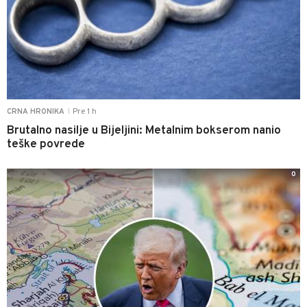
Pre 1 h
CRNA HRONIKA
|
Brutalno nasilje u Bijeljini: Metalnim bokserom nanio
teške povrede
0