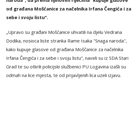
naroda", da prema njihovim riječima "kupuje glasove
od građana Mošćanice za načelnika Irfana Čengića i za
sebe i svoju listu".
„Upravo su građani Mošćanice uhvatili na djelu Vedrana
Dodika, nosioca liste stranka Rame Isaka "Snaga naroda",
kako kupuje glasove od građana Moščanice za načelnika
Irfana Čengića i za sebe i svoju listu“, naveli su iz SDA Stari
Grad te su otkrili policijski službenici PU Logavina izašli su
odmah na lice mjesta, te od prijavljenih lica uzeli izjavu.