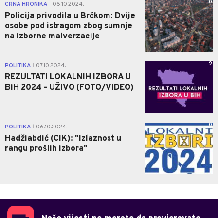
0
CRNA HRONIKA
06.10.2024.
|
Policija privodila u Brčkom: Dvije
osobe pod istragom zbog sumnje
na izborne malverzacije
9
POLITIKA
07.10.2024.
|
REZULTATI LOKALNIH IZBORA U
BiH 2024 - UŽIVO (FOTO/VIDEO)
0
POLITIKA
06.10.2024.
|
Hadžiabdić (CIK): "Izlaznost u
rangu prošlih izbora"